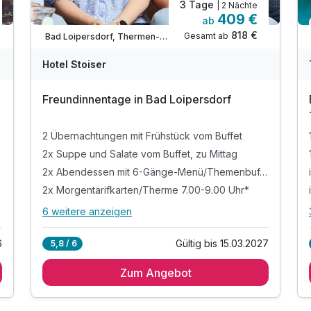
3 Tage
Entscheidungsgrundlage zur Verfügung. Sie machen gerne
| 2 Nächte
409 €
ab
Kurzurlaube oder möchten nur schnell mal weg? Attraktive
Viele Termine frei
818 €
Gesamt ab
Bad Loipersdorf, Thermen- & Vulkanland Steiermark
Reiseziele gibt es viele in Österreich. Kurzurlaub und
Kurzreisen liegen absolut im Trend und in heutiger Zeit
Hotel Stoiser
verreist man oft kurz im Jahr weg. Finden Sie auf
Kurzurlaub.at Ihren individuellen und günstigen
Freundinnentage in Bad Loipersdorf
Wunschurlaub. Verreisen Sie einfach mal kurzfristig und
lassen Sie sich bei einem
Wellnessurlaub in Österreich
2 Übernachtungen mit Frühstück vom Buffet
überraschen.
2x Suppe und Salate vom Buffet, zu Mittag
2x Abendessen mit 6-Gänge-Menü/Themenbuffet
2x Morgentarifkarten/Therme 7.00-9.00 Uhr*
6 weitere anzeigen
Alle Inklusivleistungen
10 enthalten
6
Gültig bis 15.03.2027
5,8 / 6
2 Übernachtungen mit Frühstück vom Buffet
Zum Angebot
2x Suppe und Salate vom Buffet, zu Mittag
2x Abendessen mit 6-Gänge-
Menü/Themenbuffet