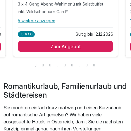
3 x 4-Gang Abend-Wahlmenü mit Salatbuffet
inkl. Wildschönauer Card*
5 weitere anzeigen
Alle Inklusivleistungen
9 enthalten
Gültig bis 12.12.2026
5,4 / 6
6
3 Übernachtungen
Zum Angebot
3 x reichhaltiges Frühstück vom Buffet
3 x 4-Gang Abend-Wahlmenü mit Salatbuffet
inkl. Wildschönauer Card*
inkl. Nutzung des hauseigenen Wellnessbereichs
inkl. Sauna, Dampfbad & Infrarotkabine
Romantikurlaub, Familienurlaub und
inkl. verschiedene Massage- & Schwallduschen
inkl. W-LAN Nutzung im Hotelbereich
Städtereisen
Tipp: Dorfstub´n Fun Pub
Sie möchten einfach kurz mal weg und einen Kurzurlaub
auf romantische Art genießen? Wir haben viele
ausgesuchte Hotels in Österreich, damit Sie die nächsten
Kurztrip einmal genau nach ihren Vorstellungen