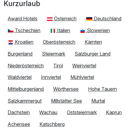
Kurzurlaub
Award Hotels
Österreich
Deutschland
Tschechien
Italien
Slowenien
Kroatien
Oberösterreich
Kärnten
Burgenland
Steiermark
Salzburger Land
Niederösterreich
Tirol
Weinviertel
Waldviertel
Innviertel
Mühlviertel
Mittelburgenland
Wörthersee
Hohe Tauern
Salzkammergut
Millstätter See
Murtal
Dachstein
Wachau
Oststeiermark
Kaprun
Achensee
Katschberg