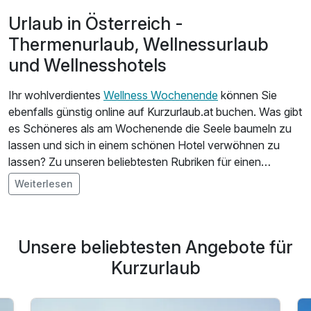
Urlaub in Österreich -
Thermenurlaub, Wellnessurlaub
und Wellnesshotels
Ihr wohlverdientes
Wellness Wochenende
können Sie
ebenfalls günstig online auf Kurzurlaub.at buchen. Was gibt
es Schöneres als am Wochenende die Seele baumeln zu
lassen und sich in einem schönen Hotel verwöhnen zu
lassen? Zu unseren beliebtesten Rubriken für einen
Kurzurlaub in Österreich gehören die
Thermen in
Weiterlesen
Österreich
. Wellness ist mittlerweile kein Trend mehr,
sondern der Lifestyle einer ganzen Nation. Unsere
Wellnesshotels erwarten Sie mit grandiosen Spa-
Unsere beliebtesten Angebote für
Landschaften und hochmodernem Equipment in den
Kosmetik- und Physiobereichen. Fernöstliche
Kurzurlaub
Anwendungen, Medical Spa´s und kompetente Mitarbeiter
regenerieren Ihren Körper und machen Sie im
Kurzurlaub