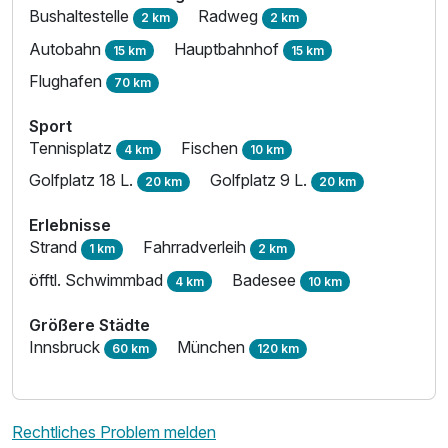
Bushaltestelle
Radweg
2 km
2 km
Autobahn
Hauptbahnhof
15 km
15 km
Flughafen
70 km
Sport
Tennisplatz
Fischen
4 km
10 km
Golfplatz 18 L.
Golfplatz 9 L.
20 km
20 km
Erlebnisse
Strand
Fahrradverleih
1 km
2 km
öfftl. Schwimmbad
Badesee
4 km
10 km
Größere Städte
Innsbruck
München
60 km
120 km
Rechtliches Problem melden