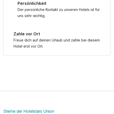
Persönlichkeit
Der Spabereich mit Hallenbad, Sauna, Dampfbad, Infrarot
Der persönliche Kontakt zu unseren Hotels ist für
Kabine, Relax Lounge, Ruheraum und
uns sehr wichtig.
Panoramasonnenterrasse laden zum Verweilen ein und für
die ganz heißen Tage geht es zu unserer 15 Minuten
Zahle vor Ort
entfernten Schafalm mit Natursee. Der Zutritt zum
Natursee, dem einzigen See im Hochtal, ist ausschließlich
Freue dich auf deinen Urlaub und zahle bei diesem
unseren Hotelgästen vorbehalten.
Hotel erst vor Ort.
In unserem hoteleigenen Restaurant verwöhnen wir Sie mit
heimischen Köstlichkeiten.
Unter anderem mit Lammbraten von unserer eigenen
Schafalm.
Das neu renovierte Restaurant bietet Sitzplätze für ca. 60
Personen im Inneren und 40 Personen auf unserer
Sonnenterrasse. Der abgezäunte Kinderspielplatz befindet
sich direkt neben der Sonnenterrasse.
Sterne der Hotelstars Union
*Folgende Leistungen sind in der Wildschönau Card mit