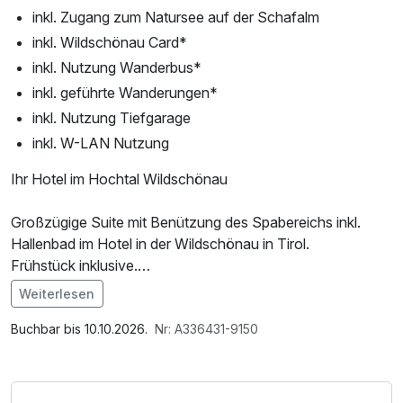
inkl. Zugang zum Natursee auf der Schafalm
inkl. Wildschönau Card*
inkl. Nutzung Wanderbus*
inkl. geführte Wanderungen*
inkl. Nutzung Tiefgarage
inkl. W-LAN Nutzung
Ihr Hotel im Hochtal Wildschönau
Großzügige Suite mit Benützung des Spabereichs inkl.
Hallenbad im Hotel in der Wildschönau in Tirol.
Frühstück inklusive.
Weiterlesen
Gerade frisch renoviert präsentieren sich unsere
Im Angebot enthalten
Appartments/Zimmer und Suiten mit hellen Räumlichkeiten
Parkplatz, Nutzung des Wellnessbereichs, W-LAN
Buchbar bis 10.10.2026.
Nr: A336431-9150
und viel Liebe zum Detail.
Nutzung / Internetnutzung
Das schöne Eichenholz und die zeitgemäße Ausstattung
schaffen Wohlbefinden von der ersten Minute an.