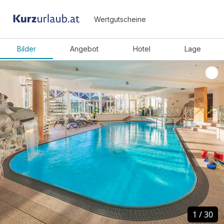
Wertgutscheine
Bilder
Angebot
Hotel
Lage
1
1
/
/
30
30