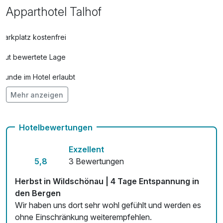
Apparthotel Talhof
inbegriffen:
- Wanderbus im gesamten Hochtal
Parkplatz kostenfrei
- öffentliches Erlebnisfreibad
Gut bewertete Lage
- geführte Wanderungen
- Kinderanimation im Drachenclub (Ferienzeiten)
Hunde im Hotel erlaubt
- Berbauernmuseum
- Augustinermuseum
Mehr anzeigen
Auch vegetarische Speisen
- Tennisplätze
Kostenloses W-LAN
Hotelbewertungen
- und viele weitere Ermäßigungen bei unseren
Bonuspartnern
Exzellent
5,8
3 Bewertungen
Herbst in Wildschönau | 4 Tage Entspannung in
den Bergen
Wir haben uns dort sehr wohl gefühlt und werden es
ohne Einschränkung weiterempfehlen.