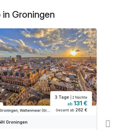
 in Groningen
3 Tage
| 2 Nächte
131 €
ab
Teilweise ausgelastet
Teilweise
262 €
Gesamt ab
Groningen, Wattenmeer (Groningen)
NH Groningen
Fletcher 