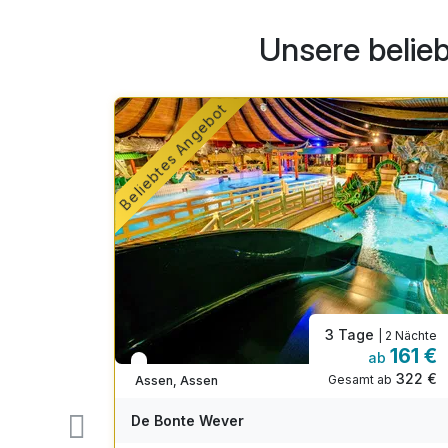
Unsere belie
Beliebtes Angebot
3 Tage
| 2 Nächte
| 2 Nächte
169 €
161 €
b
ab
In 2 Wochen wieder frei
338 €
322 €
ab
Gesamt ab
Assen, Assen
old
De Bonte Wever