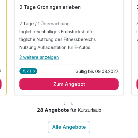
2 Tage Groningen erleben
2 Tage / 1 Übernachtung
täglich reichhaltiges Frühstücksbuffet
ärmebänken, türkischem Dampfbad und Fußbädern
tägliche Nutzung des Fitnessbereichs
servierung während Ihres Aufenthalts)
Nutzung Aufladestation für E-Autos
2 weitere anzeigen
Alle Inklusivleistungen
6 enthalten
7
Gültig bis 09.08.2027
5,7 / 6
2 Tage / 1 Übernachtung
Zum Angebot
täglich reichhaltiges Frühstücksbuffet
tägliche Nutzung des Fitnessbereichs
Nutzung Aufladestation für E-Autos
Parkplatznutzung während des gesamten
28 Angebote
für Kurzurlaub
Aufenthaltes
WLAN-Nutzung