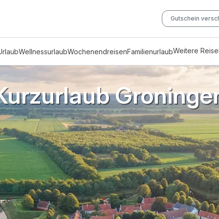
Gutschein vers
Weitere Reis
Urlaub
Wellnessurlaub
Wochenendreisen
Familienurlaub
Kurzurlaub Groninge