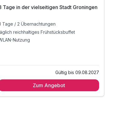
3 Tage in der vielseitigen Stadt Groningen
3 Tage in
Entspann
3 Tage / 2 Übernachtungen
täglich reichhaltiges Frühstücksbuffet
täglich rei
WLAN-Nutzung
1x Willkom
2 weitere 
Alle Inkl
Gültig bis 09.08.2027
3 Tage / 2
der nieder
Zum Angebot
täglich rei
täglich 3-
Gerichten,
Sie zubere
1x Willkom
Wlan-Nutz
Aufenthalt