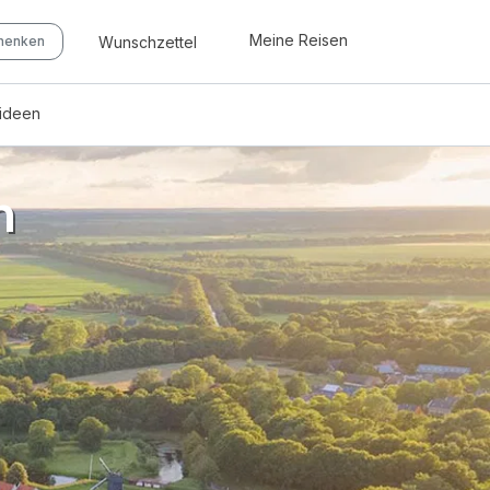
Meine Reisen
Wunschzettel
chenken
eideen
n