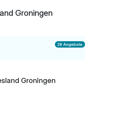
Parkplatz
Aufenthalt
land Groningen
28 Angebote
esland Groningen