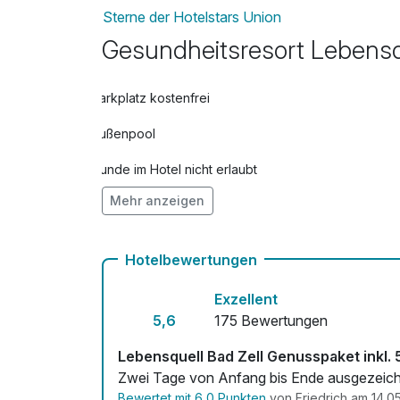
Sterne der Hotelstars Union
Ayurvedische Kopf-und Nackenmass
Gesundheitsresort Lebensq
pro Person (20 Minuten)
Entspannungs-Ganzkörpermassage 2
Parkplatz kostenfrei
pro Person (40 Minuten)
Außenpool
Entspannungs-Rückenmassage 2026
pro Person (25 Minuten)
Hunde im Hotel nicht erlaubt
Fußreflexzonenmassage 2026
Mehr anzeigen
Fahrradverleih
pro Person (30 Minuten)
Kostenloses W-LAN
Hotelbewertungen
Honigmassage (entgiftend, entschlac
Mit Hotelbar
pro Person (30 Minuten)
Exzellent
5,6
175 Bewertungen
Hot Stone-Teilmassage 2026
pro Person (45 Minuten)
Lebensquell Bad Zell Genusspaket inkl. 
Zwei Tage von Anfang bis Ende ausgezeichne
Klangschalenmassage 2026
Bewertet mit 6,0 Punkten
von Friedrich am 14.0