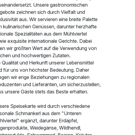
seinandersetzt. Unsere gastronomischen
gebote zeichnen sich durch Vielfalt und
lusivität aus. Wir servieren eine breite Palette
n kulinarischen Genüssen, darunter herzhafte
ionale Spezialitäten aus dem Mühlviertel
ie exquisite internationale Gerichte. Dabei
gen wir größten Wert auf die Verwendung von
ischen und hochwertigen Zutaten.
 Qualität und Herkunft unserer Lebensmittel
nd für uns von höchster Bedeutung. Daher
legen wir enge Beziehungen zu regionalen
oduzenten und Lieferanten, um sicherzustellen,
s unsere Gäste stets das Beste erhalten.
sere Speisekarte wird durch verschiedene
isonale Schmankerl aus dem "Unteren
lviertel" ergänzt, darunter Erdäpfel,
egenprodukte, Weidegänse, Wildhendl,