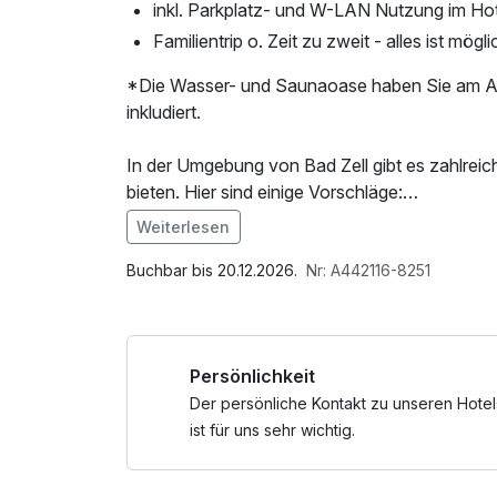
inkl. Parkplatz- und W-LAN Nutzung im Hot
Familientrip o. Zeit zu zweit - alles ist mögli
*Die Wasser- und Saunaoase haben Sie am Anr
inkludiert.
In der Umgebung von Bad Zell gibt es zahlreic
bieten. Hier sind einige Vorschläge:
* Mühlviertler Alm: Diese reizvolle Bergregion 
Weiterlesen
und Naturliebhaber. Erkunden Sie die maleri
Im Angebot enthalten
Aussicht.
Saunabenutzung, Leihbademantel, Parkplatz, 
Buchbar bis 20.12.2026.
Nr: A442116-8251
* Schloss Weinberg: Besuchen Sie das imposan
Wellnessbereichs, W-LAN Nutzung / Internetn
Region. Sie können die Schlossanlage und den
Wellnessbereich nach check out, Badetasche 
einer Führung teilnehmen.
Persönlichkeit
Der persönliche Kontakt zu unseren Hotel
ist für uns sehr wichtig.