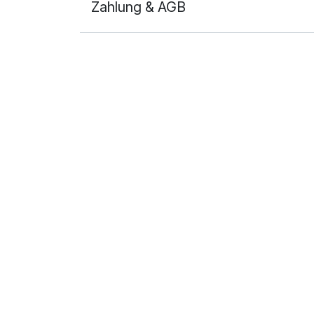
Zahlung & AGB
Ausstattung
Zusatznächte
Für 2 Tage
Doppelzimmer zur Einzelnutzung
1 Erwachsenen und 1 Kind