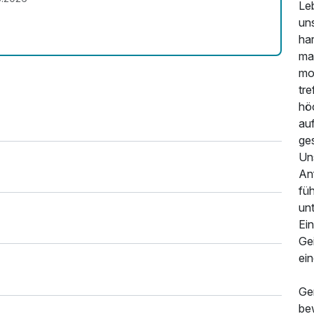
Leb
uns
ha
ma
158,00 €
mo
tr
48,00 €
höc
au
ge
Uns
104,40 €
An
fü
57,00 €
unt
Ei
Gei
ei
Gen
be