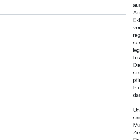
au
An
Exk
vo
reg
sow
le
fr
Die
si
133,00 €
p.P. ab
pf
Pr
das
Un
sa
Müh
Zi