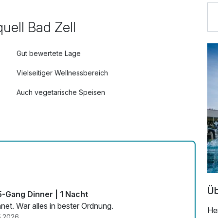
age 2026
50,50 €
uell Bad Zell
026
73,00 €
Gut bewertete Lage
Vielseitiger Wellnessbereich
49,50 €
Auch vegetarische Speisen
55,90 €
Fitnessgeräte stehen bereit
Zimmerservice verfügbar
kend) 2026
68,00 €
94,00 €
Üb
5-Gang Dinner | 1 Nacht
t. War alles in bester Ordnung.
He
87,50 €
5.2026