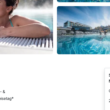
- &
eisetag*