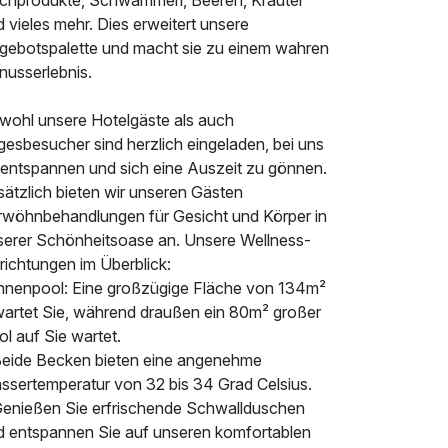
schprodukte, Schwammerl, Beeren, Kräuter
 vieles mehr. Dies erweitert unsere
gebotspalette und macht sie zu einem wahren
nusserlebnis.
wohl unsere Hotelgäste als auch
gesbesucher sind herzlich eingeladen, bei uns
 entspannen und sich eine Auszeit zu gönnen.
sätzlich bieten wir unseren Gästen
rwöhnbehandlungen für Gesicht und Körper in
serer Schönheitsoase an. Unsere Wellness-
richtungen im Überblick:
Innenpool: Eine großzügige Fläche von 134m²
wartet Sie, während draußen ein 80m² großer
l auf Sie wartet.
Beide Becken bieten eine angenehme
ssertemperatur von 32 bis 34 Grad Celsius.
Genießen Sie erfrischende Schwallduschen
d entspannen Sie auf unseren komfortablen