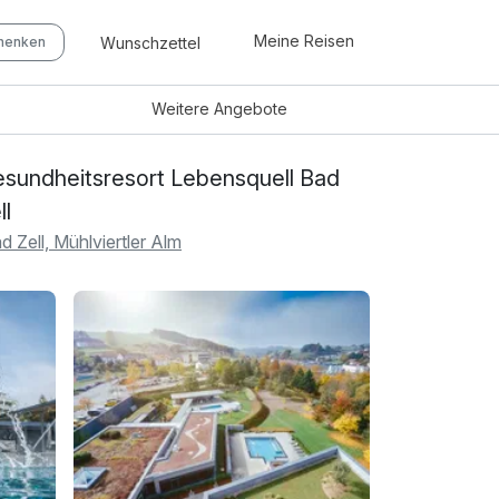
Meine Reisen
Wunschzettel
chenken
Weitere
Angebote
sundheitsresort Lebensquell Bad
ll
d Zell, Mühlviertler Alm