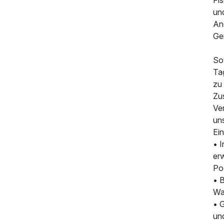
Fi
und
An
Ge
So
Ta
zu
Zu
Ve
un
Ein
• 
er
Poo
• 
Wa
148,00 €
p.P. ab
• 
un