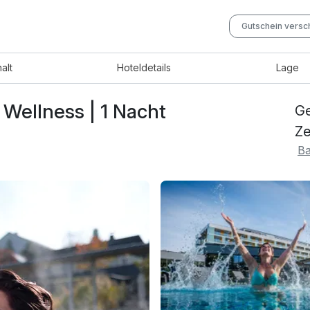
Gutschein vers
halt
Hotel
details
Lage
. Wellness | 1 Nacht
Ge
Ze
Ba