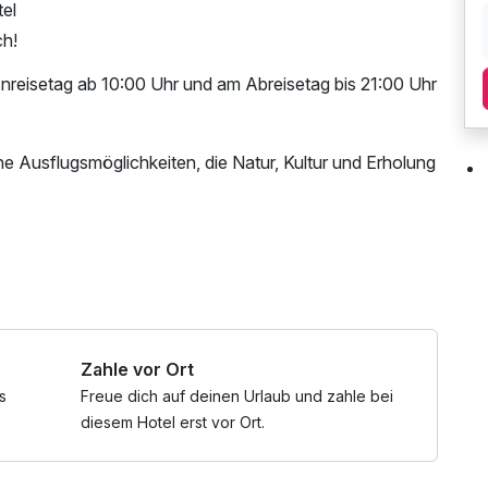
el
ch!
eisetag ab 10:00 Uhr und am Abreisetag bis 21:00 Uhr
he Ausflugsmöglichkeiten, die Natur, Kultur und Erholung
in der Nähe von Bad Zell ist ein Paradies für Wanderer
schen Wanderwege und genießen Sie die atemberaubende
Nutzung des Fitnessbereichs, Nutzung des
te Schloss Weinberg, ein historisches Juwel in der
utzung, Tageszeitung, ganztägige Nutzung
 umliegenden Park erkunden und vielleicht sogar an
mit Bademantel und -tücher
Zahle vor Ort
s
Freue dich auf deinen Urlaub und zahle bei
diesem Hotel erst vor Ort.