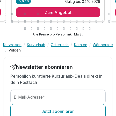
6
Gültig bis 04.10.2026
5,6 / 6
1 Übernachtung
Zum Angebot
1 x Genießer Frühstück
inkl. Wörthersee Plus Card*
inkl. Nutzung des hauseigenen Badestrandes
inkl. Liegen & Sonnenschirme
Alle Preise pro Person inkl. MwSt.
inkl. Nutzung des hauseigenen
Wellnessbereiches
Kurzreisen
Kurzurlaub
Österreich
Kärnten
Wörthersee
Velden
inkl. Hallenbad mit Gegenstromanlage
inkl. Sauna & Infrarotkabine
inkl. Badetasche mit Handtüchern
Newsletter abonnieren
inkl. Parkplatz & W-LAN Nutzung
Persönlich kuratierte Kurzurlaub-Deals direkt in
*E- Ladestation gegen Gebühr*
dein Postfach
E-Mail-Adresse*
Jetzt abonnieren