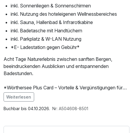
inkl. Sonnenliegen & Sonnenschirmen
inkl. Nutzung des hoteleigenen Wellnessbereiches
inkl. Sauna, Hallenbad & Infrarotkabine
inkl. Badetasche mit Handtüchern
inkl. Parkplatz & W-LAN Nutzung
*E- Ladestation gegen Gebühr*
Acht Tage Naturerlebnis zwischen sanften Bergen,
beeindruckenden Ausblicken und entspannenden
Badestunden.
*Wörthersee Plus Card – Vorteile & Vergünstigungen für
viele Erlebnisse:
Weiterlesen
Im Angebot enthalten
• Unlimitiert mit der S-Bahn durch die Region
Saunabenutzung, Saunatuch, Parkplatz, Nutzung des
Buchbar bis 04.10.2026.
Nr: A504608-8501
• Rauf auf den Pyramidenkogel
Wellnessbereichs, W-LAN Nutzung / Internetnutzung,
• Reptilien im Zoo Happ entdecken
Nutzung Öffentliches Internetterminal, kostenfreie Nutzung
• Träumen im Planetarium Klagenfurt
öffentl. Nahverkehr, Tageszeitung, Badetasche mit