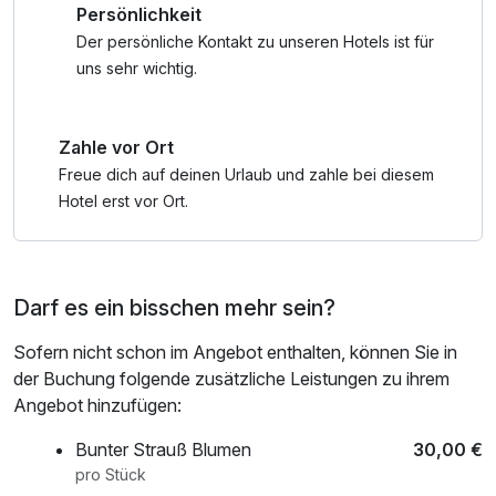
Persönlichkeit
• Stift St. Georgen erleben
Bademantel und -tücher
• Gerhard-Porsche-Automuseum erkunden
Der persönliche Kontakt zu unseren Hotels ist für
• Im Casino Velden sein Glück probieren
uns sehr wichtig.
• Hirter Brauerei Führung
• Schokoladengenuss bei Craigher
Zahle vor Ort
• Weinverkostung mit Kärntner Jause
• Stadtführungen durch Klagenfurt
Freue dich auf deinen Urlaub und zahle bei diesem
• Alpaka-Spaziergang erleben
Hotel erst vor Ort.
• Trampolinspaß im Jump Dome
Darf es ein bisschen mehr sein?
Sofern nicht schon im Angebot enthalten, können Sie in
der Buchung folgende zusätzliche Leistungen zu ihrem
Angebot hinzufügen:
Bunter Strauß Blumen
30,00 €
pro Stück