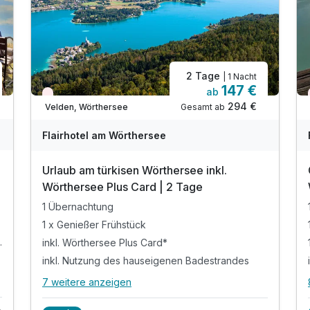
2 Tage
| 1 Nacht
147 €
ab
Wieder frei ab Oktober
294 €
Gesamt ab
Velden, Wörthersee
Flairhotel am Wörthersee
Urlaub am türkisen Wörthersee inkl.
Wörthersee Plus Card | 2 Tage
1 Übernachtung
1 x Genießer Frühstück
em Salatbuffet
inkl. Wörthersee Plus Card*
inkl. Nutzung des hauseigenen Badestrandes
7 weitere anzeigen
Alle Inklusivleistungen
11 enthalten