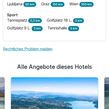
Ljubljana
Graz
Wien
80 km
150 km
350 km
Sport
Tennisplatz
Golfplatz 18 L.
0,5 km
3 km
Golfplatz 9 L.
Tennishalle
3 km
3 km
Rechtliches Problem melden
Alle Angebote dieses Hotels