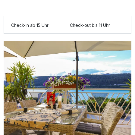
Ausstattung
Check-in ab 15 Uhr
Check-out bis 11 Uhr
Für 8 Tage
1.155,00 €
p.P. ab
Doppelzimmer Seeseite
2 Erwachsene und 1 Kind