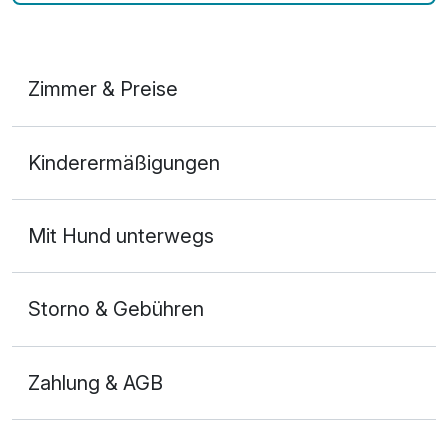
Zimmer & Preise
Appartement/s
Kinderermäßigungen
2 Erwachsene und 2 Kinder
Mit Hund unterwegs
Storno & Gebühren
Zahlung & AGB