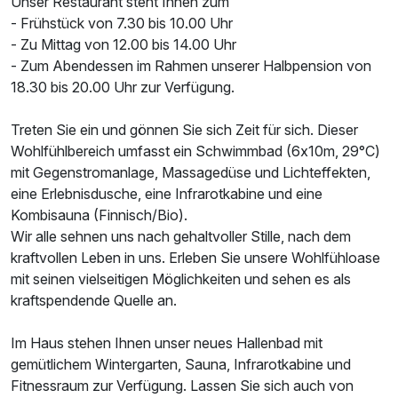
Unser Restaurant steht Ihnen zum
- Frühstück von 7.30 bis 10.00 Uhr
- Zu Mittag von 12.00 bis 14.00 Uhr
- Zum Abendessen im Rahmen unserer Halbpension von
18.30 bis 20.00 Uhr zur Verfügung.
Treten Sie ein und gönnen Sie sich Zeit für sich. Dieser
Wohlfühlbereich umfasst ein Schwimmbad (6x10m, 29°C)
Ausstattung
mit Gegenstromanlage, Massagedüse und Lichteffekten,
eine Erlebnisdusche, eine Infrarotkabine und eine
Für 8 Tage
980,00 €
p.P. ab
Kombisauna (Finnisch/Bio).
Wir alle sehnen uns nach gehaltvoller Stille, nach dem
kraftvollen Leben in uns. Erleben Sie unsere Wohlfühloase
mit seinen vielseitigen Möglichkeiten und sehen es als
kraftspendende Quelle an.
Im Haus stehen Ihnen unser neues Hallenbad mit
gemütlichem Wintergarten, Sauna, Infrarotkabine und
Fitnessraum zur Verfügung. Lassen Sie sich auch von