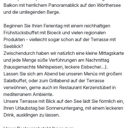
Balkon mit herrlichem Panoramablick auf den Wörthersee
und die umliegenden Berge.
Ausstattung
Beginnen Sie Ihren Ferientag mit einem reichhaltigen
Frühstücksbuffet mit Bioeck und vielen regionalen
Für 8 Tage
1.120,00 €
p.P. ab
Produkten - vielleicht sogar schon auf der Terrasse mit
Seeblick?
Zwischendurch haben wir natürlich eine kleine Mittagskarte
und jede Menge süße Verführungen am Nachmittag
(hausgemachte Mehlspeisen, leckere Eisbecher…).
Doppelzimmer Standard
Lassen Sie sich am Abend bei unseren Menüs mit großem
2 Erwachsene und 1 Kind
Salatbuffet, oder zum Grillabend auf der Terrasse
verwöhnen, gerne auch im Restaurant Kerzenstüberl in
mediterranem Ambiente.
Unsere Terrasse mit Blick auf den See lädt Sie förmlich ein,
Ihren Urlaubstag bei Sonnenuntergang, mit einem leckeren
Drink, ausklingen zu lassen.