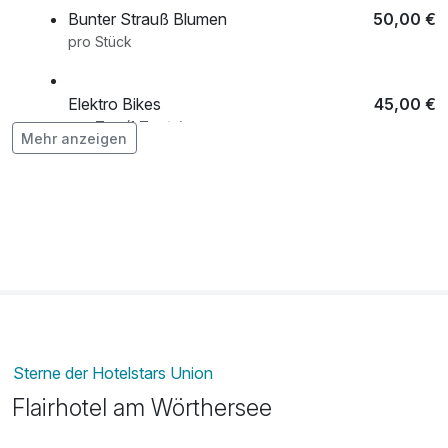
Bunter Strauß Blumen
50,00 €
pro Stück
Elektro Bikes
45,00 €
pro Tag (1 Tag/e)
Mehr anzeigen
Flasche Prosecco
39,00 €
pro Stück
Halbpension
42,00 €
pro Aufenthalt (1 Tag/e)
Sterne der Hotelstars Union
Flairhotel am Wörthersee