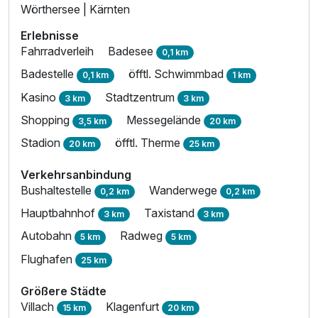
Wörthersee | Kärnten
Erlebnisse
Fahrradverleih
Badesee
0,1 km
Badestelle
öfftl. Schwimmbad
0,1 km
1 km
Kasino
Stadtzentrum
3 km
3 km
Shopping
Messegelände
3,5 km
20 km
Stadion
öfftl. Therme
20 km
25 km
Verkehrsanbindung
Bushaltestelle
Wanderwege
0,2 km
0,2 km
Hauptbahnhof
Taxistand
3 km
3 km
Autobahn
Radweg
5 km
5 km
Flughafen
25 km
Größere Städte
Villach
Klagenfurt
15 km
20 km