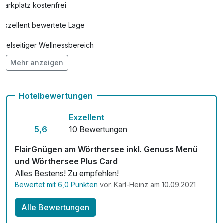
Parkplatz kostenfrei
Exzellent bewertete Lage
Vielseitiger Wellnessbereich
Mehr anzeigen
Hunde im Hotel erlaubt für 20,00 € pro Stück / Nacht
Auch vegetarische Speisen
Hotelbewertungen
Fahrradverleih
Exzellent
Kostenloses W-LAN
5,6
10 Bewertungen
Zimmerservice verfügbar
FlairGnügen am Wörthersee inkl. Genuss Menü
und Wörthersee Plus Card
Mit Hotelbar
Alles Bestens! Zu empfehlen!
Bewertet mit 6,0 Punkten
von Karl-Heinz am 10.09.2021
Alle Bewertungen