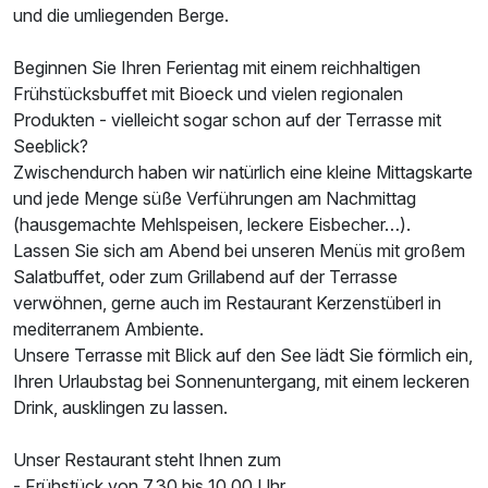
und die umliegenden Berge.
Ausstattung
Beginnen Sie Ihren Ferientag mit einem reichhaltigen
Frühstücksbuffet mit Bioeck und vielen regionalen
Für 2 Tage
155,00 €
p.P. ab
Produkten - vielleicht sogar schon auf der Terrasse mit
Seeblick?
Zwischendurch haben wir natürlich eine kleine Mittagskarte
und jede Menge süße Verführungen am Nachmittag
(hausgemachte Mehlspeisen, leckere Eisbecher…).
Doppelzimmer Standard
Lassen Sie sich am Abend bei unseren Menüs mit großem
2 Erwachsene und 1 Kind
Salatbuffet, oder zum Grillabend auf der Terrasse
verwöhnen, gerne auch im Restaurant Kerzenstüberl in
mediterranem Ambiente.
Unsere Terrasse mit Blick auf den See lädt Sie förmlich ein,
Ihren Urlaubstag bei Sonnenuntergang, mit einem leckeren
Drink, ausklingen zu lassen.
Unser Restaurant steht Ihnen zum
- Frühstück von 7.30 bis 10.00 Uhr