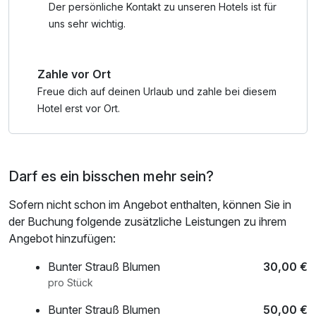
• Stift St. Georgen erleben
Der persönliche Kontakt zu unseren Hotels ist für
• Gerhard-Porsche-Automuseum erkunden
uns sehr wichtig.
• Im Casino Velden sein Glück probieren
• Hirter Brauerei Führung
Zahle vor Ort
• Schokoladengenuss bei Craigher
• Weinverkostung mit Kärntner Jause
Freue dich auf deinen Urlaub und zahle bei diesem
• Stadtführungen durch Klagenfurt
Hotel erst vor Ort.
• Alpaka-Spaziergang erleben
• Trampolinspaß im Jump Dome
Darf es ein bisschen mehr sein?
Sofern nicht schon im Angebot enthalten, können Sie in
der Buchung folgende zusätzliche Leistungen zu ihrem
Angebot hinzufügen:
Bunter Strauß Blumen
30,00 €
pro Stück
Bunter Strauß Blumen
50,00 €