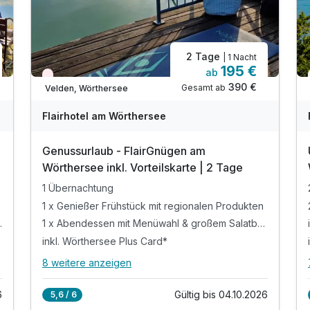
2 Tage
| 1 Nacht
195 €
ab
Wieder frei ab Oktober
390 €
Gesamt ab
Velden, Wörthersee
Flairhotel am Wörthersee
Genussurlaub - FlairGnügen am
Wörthersee inkl. Vorteilskarte | 2 Tage
1 Übernachtung
1 x Genießer Frühstück mit regionalen Produkten
em Salatbuffet
1 x Abendessen mit Menüwahl & großem Salatbuffet
inkl. Wörthersee Plus Card*
8 weitere anzeigen
Alle Inklusivleistungen
12 enthalten
6
Gültig bis 04.10.2026
5,6 / 6
1 Übernachtung