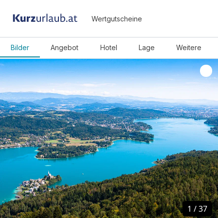
Wertgutscheine
Bilder
Angebot
Hotel
Lage
Weitere
1
1
/
/
37
37