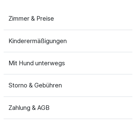
Zimmer & Preise
Appartement/s
Kinderermäßigungen
2 Erwachsene und 2 Kinder
Mit Hund unterwegs
Storno & Gebühren
Zahlung & AGB