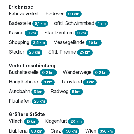
Erlebnisse
Fahrradverleih
Badesee
0,1 km
Badestelle
öfftl. Schwimmbad
0,1 km
1 km
Kasino
Stadtzentrum
3 km
3 km
Shopping
Messegelände
3,5 km
20 km
Stadion
öfftl. Therme
20 km
25 km
Verkehrsanbindung
Bushaltestelle
Wanderwege
0,2 km
0,2 km
Hauptbahnhof
Taxistand
3 km
3 km
Autobahn
Radweg
5 km
5 km
Flughafen
25 km
Größere Städte
Villach
Klagenfurt
15 km
20 km
Ljubljana
Graz
Wien
80 km
150 km
350 km