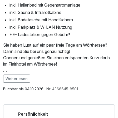
inkl. Hallenbad mit Gegenstromanlage
inkl. Sauna & Infrarotkabine
inkl. Badetasche mit Handtüchern
inkl. Parkplatz & W-LAN Nutzung
*E- Ladestation gegen Gebühr*
Sie haben Lust auf ein paar freie Tage am Wörthersee?
Dann sind Sie bei uns genau richtig!
Gönnen und genießen Sie einen entspannten Kurzurlaub
im Flairhotel am Wörthersee!
*Wörthersee Plus Card – Vorteile & Vergünstigungen für
Weiterlesen
viele Erlebnisse:
Im Angebot enthalten
Saunabenutzung, Saunatuch, Parkplatz, Nutzung des
Buchbar bis 04.10.2026.
Nr: A366645-8501
• Unlimitiert mit der S-Bahn durch die Region
Wellnessbereichs, W-LAN Nutzung / Internetnutzung,
• Rauf auf den Pyramidenkogel
Nutzung Öffentliches Internetterminal, kostenfreie Nutzung
• Reptilien im Zoo Happ entdecken
öffentl. Nahverkehr, Tageszeitung, Badetasche mit
Persönlichkeit
• Träumen im Planetarium Klagenfurt
Bademantel und -tücher