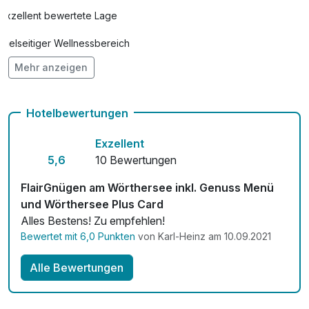
Exzellent bewertete Lage
Vielseitiger Wellnessbereich
Mehr anzeigen
Hunde im Hotel erlaubt für 20,00 € pro Stück / Nacht
Auch vegetarische Speisen
Hotelbewertungen
Fahrradverleih
Exzellent
Kostenloses W-LAN
5,6
10 Bewertungen
Zimmerservice verfügbar
FlairGnügen am Wörthersee inkl. Genuss Menü
und Wörthersee Plus Card
Mit Hotelbar
Alles Bestens! Zu empfehlen!
Bewertet mit 6,0 Punkten
von Karl-Heinz am 10.09.2021
Alle Bewertungen