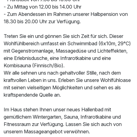
- Zu Mittag von 12.00 bis 14.00 Uhr
- Zum Abendessen im Rahmen unserer Halbpension von
18.30 bis 20.00 Uhr zur Verfügung.
Treten Sie ein und gönnen Sie sich Zeit für sich. Dieser
Wohlfühlbereich umfasst ein Schwimmbad (6x10m, 29°C)
Ausstattung
mit Gegenstromanlage, Massagedüse und Lichteffekten,
eine Erlebnisdusche, eine Infrarotkabine und eine
Für 2 Tage
135,00 €
p.P. ab
Kombisauna (Finnisch/Bio).
Wir alle sehnen uns nach gehaltvoller Stille, nach dem
kraftvollen Leben in uns. Erleben Sie unsere Wohlfühloase
mit seinen vielseitigen Möglichkeiten und sehen es als
kraftspendende Quelle an.
Im Haus stehen Ihnen unser neues Hallenbad mit
gemütlichem Wintergarten, Sauna, Infrarotkabine und
Fitnessraum zur Verfügung. Lassen Sie sich auch von
unserem Massageangebot verwöhnen.