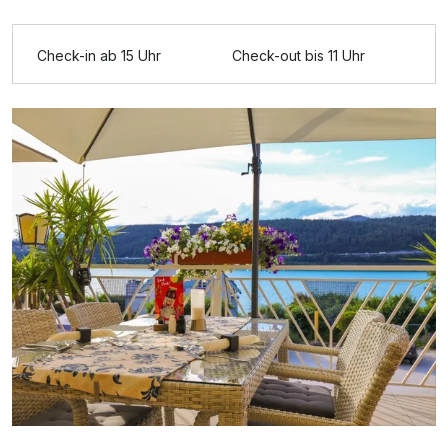
Ausstattung
Check-in ab 15 Uhr
Check-out bis 11 Uhr
Für 2 Tage
160,00 €
p.P. ab
Doppelzimmer Seeseite
2 Erwachsene und 1 Kind