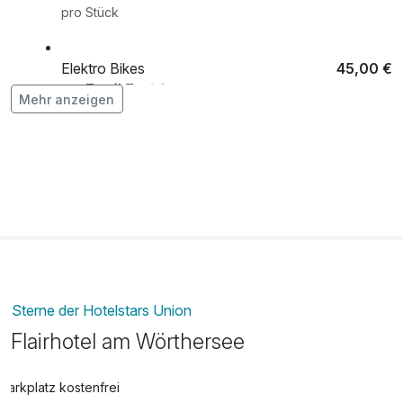
pro Stück
Elektro Bikes
45,00 €
pro Tag (1 Tag/e)
Mehr anzeigen
Flasche Prosecco
39,00 €
pro Stück
Halbpension
42,00 €
pro Aufenthalt (1 Tag/e)
Sterne der Hotelstars Union
Flairhotel am Wörthersee
Parkplatz kostenfrei