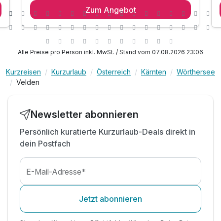
Zum Angebot
1 x Genießer Frühstück mit regionalen Produkten
1 x Abendessen mit Menüwahl & großem
Salatbuffet
inkl. Wörthersee Plus Card*
Alle Preise pro Person inkl. MwSt. / Stand vom 07.08.2026 23:06
inkl. Nutzung des hauseigenen Badestrandes
inkl. Sonnenliegen & Sonnenschirmen
Kurzreisen
Kurzurlaub
Österreich
Kärnten
Wörthersee
Velden
inkl. Nutzung des hauseigenen
Wellnessbereiches
inkl. Hallenbad mit Gegenstromanlage
Newsletter abonnieren
inkl. Sauna & Infrarotkabine
Persönlich kuratierte Kurzurlaub-Deals direkt in
inkl. Badetasche mit Handtüchern
dein Postfach
inkl. Parkplatz & W-LAN Nutzung
*E- Ladestation gegen Gebühr*
E-Mail-Adresse*
Jetzt abonnieren