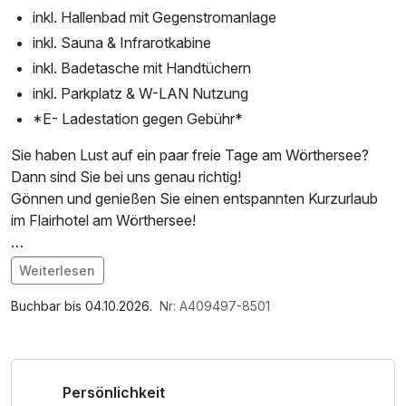
inkl. Hallenbad mit Gegenstromanlage
inkl. Sauna & Infrarotkabine
inkl. Badetasche mit Handtüchern
inkl. Parkplatz & W-LAN Nutzung
*E- Ladestation gegen Gebühr*
Sie haben Lust auf ein paar freie Tage am Wörthersee?
Dann sind Sie bei uns genau richtig!
Gönnen und genießen Sie einen entspannten Kurzurlaub
im Flairhotel am Wörthersee!
*Wörthersee Plus Card – Vorteile & Vergünstigungen für
Weiterlesen
viele Erlebnisse:
Im Angebot enthalten
Saunabenutzung, Saunatuch, Parkplatz, Nutzung des
Buchbar bis 04.10.2026.
Nr: A409497-8501
• Unlimitiert mit der S-Bahn durch die Region
Wellnessbereichs, W-LAN Nutzung / Internetnutzung,
• Rauf auf den Pyramidenkogel
Nutzung Öffentliches Internetterminal, kostenfreie Nutzung
• Reptilien im Zoo Happ entdecken
öffentl. Nahverkehr, Tageszeitung, Badetasche mit
Persönlichkeit
• Träumen im Planetarium Klagenfurt
Bademantel und -tücher