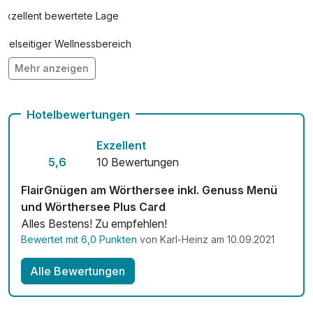
Exzellent bewertete Lage
Vielseitiger Wellnessbereich
Mehr anzeigen
Hunde im Hotel erlaubt für 20,00 € pro Stück / Nacht
Auch vegetarische Speisen
Hotelbewertungen
Fahrradverleih
Exzellent
Kostenloses W-LAN
5,6
10 Bewertungen
Zimmerservice verfügbar
FlairGnügen am Wörthersee inkl. Genuss Menü
und Wörthersee Plus Card
Mit Hotelbar
Alles Bestens! Zu empfehlen!
Bewertet mit 6,0 Punkten
von Karl-Heinz am 10.09.2021
Alle Bewertungen