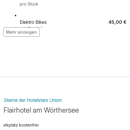
pro Stück
Elektro Bikes
45,00 €
pro Tag (1 Tag/e)
Mehr anzeigen
Flasche Prosecco
39,00 €
pro Stück
Halbpension
42,00 €
pro Aufenthalt (1 Tag/e)
Sterne der Hotelstars Union
Flairhotel am Wörthersee
Parkplatz kostenfrei