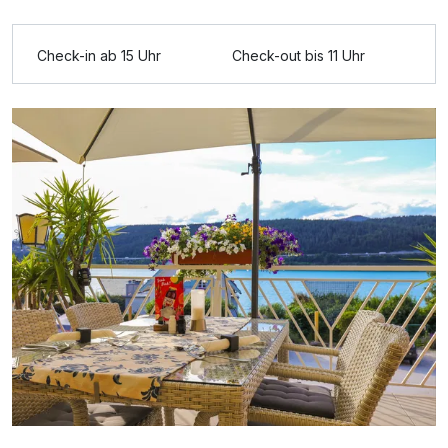
Ausstattung
Check-in ab 15 Uhr
Check-out bis 11 Uhr
Für 8 Tage
1.120,00 €
p.P. ab
Doppelzimmer Seeseite
2 Erwachsene und 1 Kind