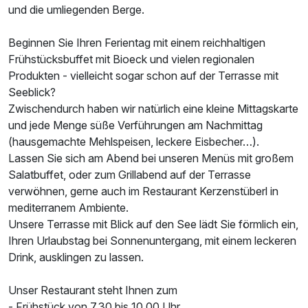
und die umliegenden Berge.
Ausstattung
Beginnen Sie Ihren Ferientag mit einem reichhaltigen
Frühstücksbuffet mit Bioeck und vielen regionalen
Für 8 Tage
1.085,00 €
p.P. ab
Produkten - vielleicht sogar schon auf der Terrasse mit
Seeblick?
Zwischendurch haben wir natürlich eine kleine Mittagskarte
und jede Menge süße Verführungen am Nachmittag
(hausgemachte Mehlspeisen, leckere Eisbecher…).
Doppelzimmer Standard
Lassen Sie sich am Abend bei unseren Menüs mit großem
2 Erwachsene und 1 Kind
Salatbuffet, oder zum Grillabend auf der Terrasse
verwöhnen, gerne auch im Restaurant Kerzenstüberl in
mediterranem Ambiente.
Unsere Terrasse mit Blick auf den See lädt Sie förmlich ein,
Ihren Urlaubstag bei Sonnenuntergang, mit einem leckeren
Drink, ausklingen zu lassen.
Unser Restaurant steht Ihnen zum
- Frühstück von 7.30 bis 10.00 Uhr