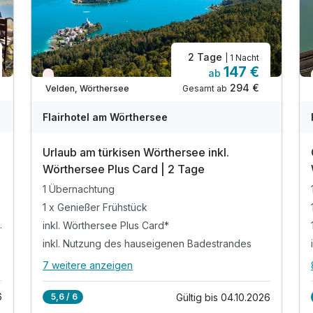
2 Tage
| 1 Nacht
147 €
ab
Wieder frei ab Oktober
294 €
Gesamt ab
Velden, Wörthersee
Flairhotel am Wörthersee
Urlaub am türkisen Wörthersee inkl.
Wörthersee Plus Card | 2 Tage
1 Übernachtung
1 x Genießer Frühstück
em Salatbuffet
inkl. Wörthersee Plus Card*
inkl. Nutzung des hauseigenen Badestrandes
7 weitere anzeigen
Alle Inklusivleistungen
11 enthalten
6
Gültig bis 04.10.2026
5,6 / 6
1 Übernachtung