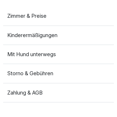
Zimmer & Preise
Appartement/s
Kinderermäßigungen
2 Erwachsene und 2 Kinder
Mit Hund unterwegs
Storno & Gebühren
Zahlung & AGB