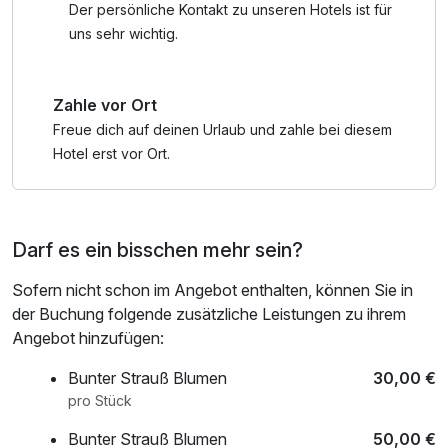
• Stift St. Georgen erleben
Der persönliche Kontakt zu unseren Hotels ist für
• Gerhard-Porsche-Automuseum erkunden
uns sehr wichtig.
• Im Casino Velden sein Glück probieren
• Hirter Brauerei Führung
Zahle vor Ort
• Schokoladengenuss bei Craigher
• Weinverkostung mit Kärntner Jause
Freue dich auf deinen Urlaub und zahle bei diesem
• Stadtführungen durch Klagenfurt
Hotel erst vor Ort.
• Alpaka-Spaziergang erleben
• Trampolinspaß im Jump Dome
Darf es ein bisschen mehr sein?
Sofern nicht schon im Angebot enthalten, können Sie in
der Buchung folgende zusätzliche Leistungen zu ihrem
Angebot hinzufügen:
Bunter Strauß Blumen
30,00 €
pro Stück
Bunter Strauß Blumen
50,00 €