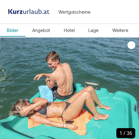
Wertgutscheine
Bilder
Angebot
Hotel
Lage
Weitere
1
1
/
/
36
36