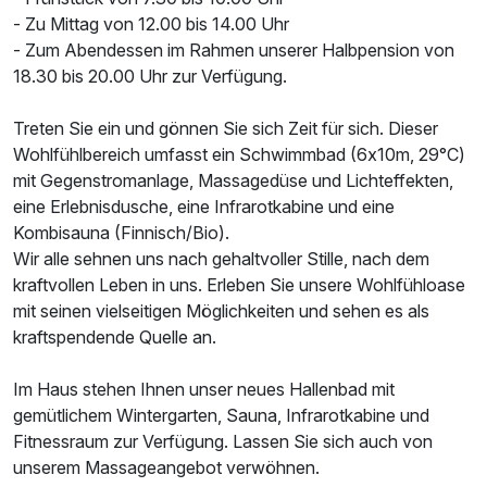
- Zu Mittag von 12.00 bis 14.00 Uhr
- Zum Abendessen im Rahmen unserer Halbpension von
18.30 bis 20.00 Uhr zur Verfügung.
Treten Sie ein und gönnen Sie sich Zeit für sich. Dieser
Wohlfühlbereich umfasst ein Schwimmbad (6x10m, 29°C)
Ausstattung
mit Gegenstromanlage, Massagedüse und Lichteffekten,
eine Erlebnisdusche, eine Infrarotkabine und eine
Für 8 Tage
945,00 €
p.P. ab
Kombisauna (Finnisch/Bio).
Wir alle sehnen uns nach gehaltvoller Stille, nach dem
kraftvollen Leben in uns. Erleben Sie unsere Wohlfühloase
mit seinen vielseitigen Möglichkeiten und sehen es als
kraftspendende Quelle an.
Im Haus stehen Ihnen unser neues Hallenbad mit
gemütlichem Wintergarten, Sauna, Infrarotkabine und
Fitnessraum zur Verfügung. Lassen Sie sich auch von
unserem Massageangebot verwöhnen.