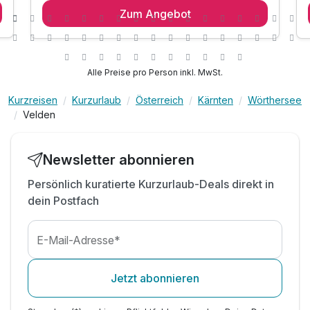
Zum Angebot
1 x Genießer Frühstück
inkl. Wörthersee Plus Card*
inkl. Nutzung des hauseigenen Badestrandes
inkl. Liegen & Sonnenschirme
Alle Preise pro Person inkl. MwSt.
inkl. Nutzung des hauseigenen
Wellnessbereiches
Kurzreisen
Kurzurlaub
Österreich
Kärnten
Wörthersee
Velden
inkl. Hallenbad mit Gegenstromanlage
inkl. Sauna & Infrarotkabine
inkl. Badetasche mit Handtüchern
Newsletter abonnieren
inkl. Parkplatz & W-LAN Nutzung
Persönlich kuratierte Kurzurlaub-Deals direkt in
*E- Ladestation gegen Gebühr*
dein Postfach
E-Mail-Adresse*
Jetzt abonnieren