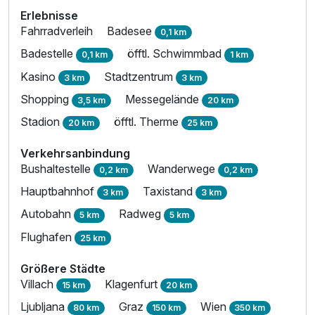
Erlebnisse
Fahrradverleih
Badesee
0,1 km
Badestelle
öfftl. Schwimmbad
0,1 km
1 km
Kasino
Stadtzentrum
3 km
3 km
Shopping
Messegelände
3,5 km
20 km
Stadion
öfftl. Therme
20 km
25 km
Verkehrsanbindung
Bushaltestelle
Wanderwege
0,2 km
0,2 km
Hauptbahnhof
Taxistand
3 km
3 km
Autobahn
Radweg
5 km
5 km
Flughafen
25 km
Größere Städte
Villach
Klagenfurt
15 km
20 km
Ljubljana
Graz
Wien
80 km
150 km
350 km