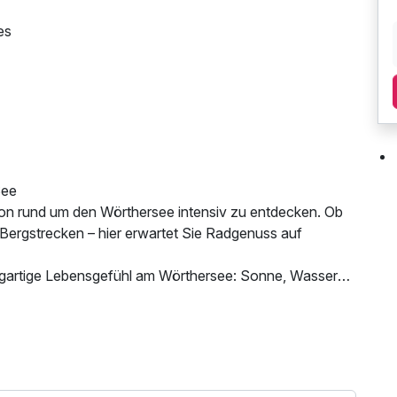
es
See
ion rund um den Wörthersee intensiv zu entdecken. Ob
ergstrecken – hier erwartet Sie Radgenuss auf
igartige Lebensgefühl am Wörthersee: Sonne, Wasser
ung des Wellnessbereichs, W-LAN Nutzung /
veau, spektakuläre Naturkulissen, Badepausen im
terminal, kostenfreie Nutzung öffentl. Nahverkehr,
ng & Erholung
 -tücher