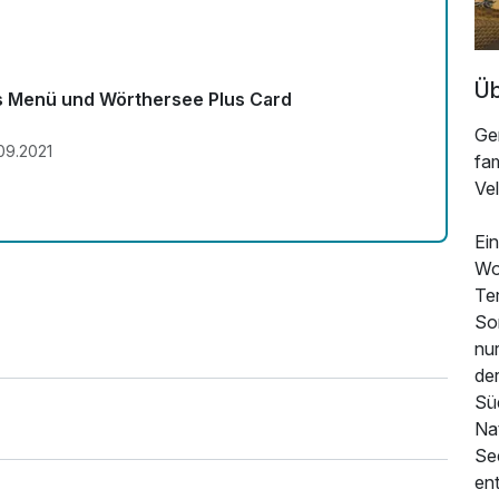
Üb
s Menü und Wörthersee Plus Card
Ge
09.2021
fam
Ve
Ein
Wo
Te
So
nur
de
Sü
Na
Se
ent