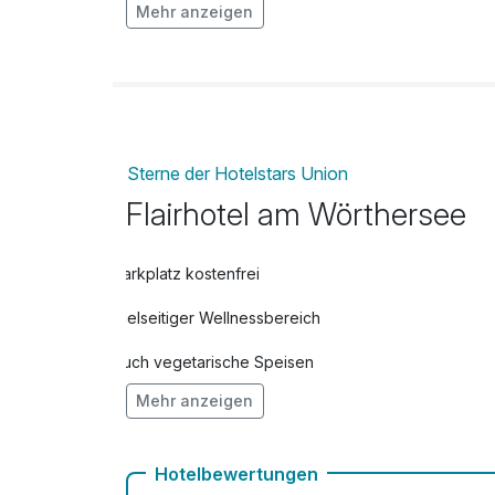
Mehr anzeigen
Flasche Prosecco
pro Stück
Halbpension
pro Aufenthalt (1 Tag/e)
Sterne der Hotelstars Union
Flairhotel am Wörthersee
Parkplatz kostenfrei
Vielseitiger Wellnessbereich
Auch vegetarische Speisen
Mehr anzeigen
Kostenloses W-LAN
Mit Hotelbar
Hotelbewertungen