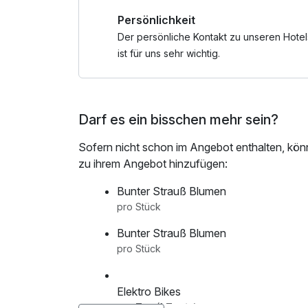
Radurlaub mit Erlebnisgarantie.
Persönlichkeit
*Wörthersee Plus Card – Vorteile & Vergünstigu
Der persönliche Kontakt zu unseren Hotel
ist für uns sehr wichtig.
• Unlimitiert mit der S-Bahn durch die Region
• Rauf auf den Pyramidenkogel
• Reptilien im Zoo Happ entdecken
Darf es ein bisschen mehr sein?
• Träumen im Planetarium Klagenfurt
• Stift St. Georgen erleben
Sofern nicht schon im Angebot enthalten, kön
• Gerhard-Porsche-Automuseum erkunden
zu ihrem Angebot hinzufügen:
• Im Casino Velden sein Glück probieren
• Hirter Brauerei Führung
Bunter Strauß Blumen
• Schokoladengenuss bei Craigher
pro Stück
• Weinverkostung mit Kärntner Jause
Bunter Strauß Blumen
• Stadtführungen durch Klagenfurt
pro Stück
• Alpaka-Spaziergang erleben
• Trampolinspaß im Jump Dome
Elektro Bikes
pro Tag (1 Tag/e)