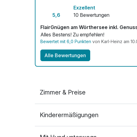
Exzellent
5,6
10 Bewertungen
FlairGnügen am Wörthersee inkl. Genus
Alles Bestens! Zu empfehlen!
Bewertet mit 6,0 Punkten
von Karl-Heinz am 10.
Alle Bewertungen
Zimmer & Preise
Appartement/s
Kinderermäßigungen
2 Erwachsene und 2 Kinder