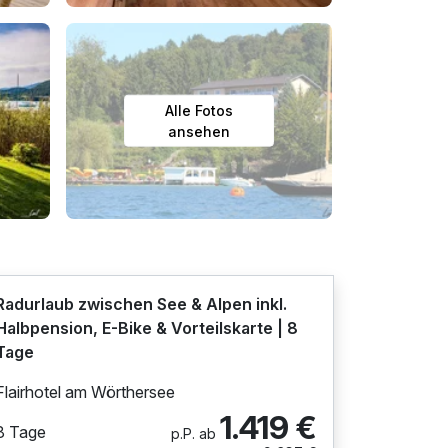
Alle Fotos
ansehen
Radurlaub zwischen See & Alpen inkl.
Halbpension, E-Bike & Vorteilskarte | 8
Tage
Flairhotel am Wörthersee
1.419 €
8 Tage
p.P. ab