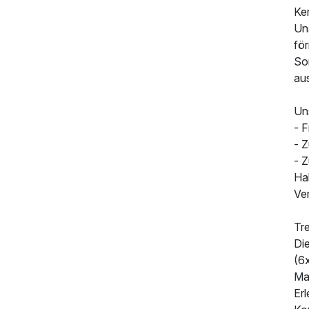
Ke
Uns
för
So
aus
Un
- 
- Z
- 
Ha
Ve
Tre
Di
(6
Ma
Erl