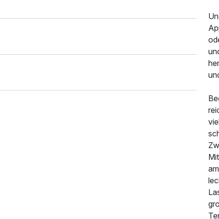
Uns
Ap
od
un
he
un
Be
rei
vie
sc
Zwi
Mi
am
1.593,50 €
p.P. ab
le
La
gr
Te