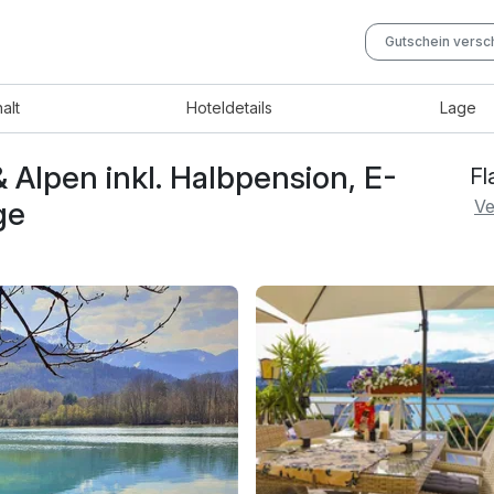
Gutschein vers
halt
Hotel
details
Lage
Alpen inkl. Halbpension, E-
Fl
ge
Ve