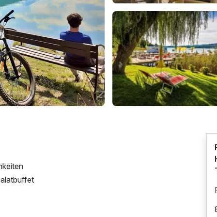
hkeiten
latbuffet