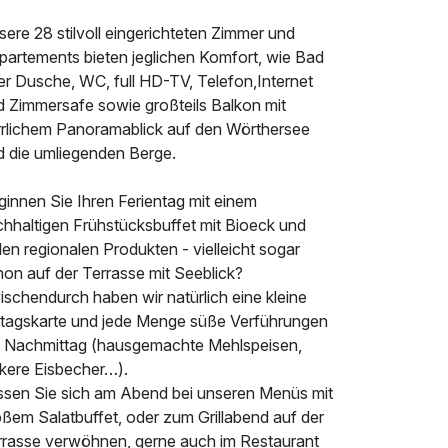
ere 28 stilvoll eingerichteten Zimmer und
partements bieten jeglichen Komfort, wie Bad
er Dusche, WC, full HD-TV, Telefon,Internet
d Zimmersafe sowie großteils Balkon mit
rrlichem Panoramablick auf den Wörthersee
d die umliegenden Berge.
ginnen Sie Ihren Ferientag mit einem
chhaltigen Frühstücksbuffet mit Bioeck und
len regionalen Produkten - vielleicht sogar
hon auf der Terrasse mit Seeblick?
schendurch haben wir natürlich eine kleine
ttagskarte und jede Menge süße Verführungen
 Nachmittag (hausgemachte Mehlspeisen,
ckere Eisbecher…).
ssen Sie sich am Abend bei unseren Menüs mit
oßem Salatbuffet, oder zum Grillabend auf der
rrasse verwöhnen, gerne auch im Restaurant