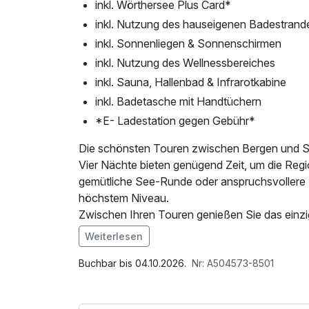
inkl. Wörthersee Plus Card*
inkl. Nutzung des hauseigenen Badestrand
inkl. Sonnenliegen & Sonnenschirmen
inkl. Nutzung des Wellnessbereiches
inkl. Sauna, Hallenbad & Infrarotkabine
inkl. Badetasche mit Handtüchern
*E- Ladestation gegen Gebühr*
Die schönsten Touren zwischen Bergen und 
Vier Nächte bieten genügend Zeit, um die Reg
gemütliche See-Runde oder anspruchsvollere B
höchstem Niveau.
Zwischen Ihren Touren genießen Sie das einz
und mediterranes Flair.
Weiterlesen
Im Angebot enthalten
Ihr Aktivurlaub beinhaltet:
Saunabenutzung, Saunatuch, Parkplatz, Nutz
Buchbar bis 04.10.2026.
Nr: A504573-8501
Abwechslungsreiche Radstrecken für jedes Ni
Internetnutzung, Nutzung Öffentliches Internet
Wörthersee & perfekte Mischung aus Bewegu
Tageszeitung, Badetasche mit Bademantel und