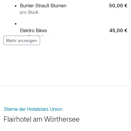
Bunter Strauß Blumen
50,00 €
• Hirter Brauerei Führung
pro Stück
• Schokoladengenuss bei Craigher
• Weinverkostung mit Kärntner Jause
• Stadtführungen durch Klagenfurt
Elektro Bikes
45,00 €
• Alpaka-Spaziergang erleben
pro Tag (1 Tag/e)
Mehr anzeigen
• Trampolinspaß im Jump Dome
Flasche Prosecco
39,00 €
pro Stück
Halbpension
42,00 €
pro Aufenthalt (1 Tag/e)
Sterne der Hotelstars Union
Flairhotel am Wörthersee