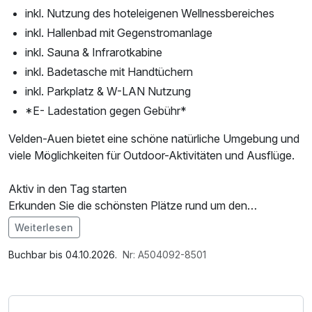
inkl. Nutzung des hoteleigenen Wellnessbereiches
inkl. Hallenbad mit Gegenstromanlage
inkl. Sauna & Infrarotkabine
inkl. Badetasche mit Handtüchern
inkl. Parkplatz & W-LAN Nutzung
*E- Ladestation gegen Gebühr*
Velden-Auen bietet eine schöne natürliche Umgebung und
viele Möglichkeiten für Outdoor-Aktivitäten und Ausflüge.
Aktiv in den Tag starten
Erkunden Sie die schönsten Plätze rund um den
Wörthersee bequem mit dem E-Bike. Sanfte Uferwege,
Weiterlesen
beeindruckende Ausblicke und charmante Orte machen
Im Angebot enthalten
Ihre Tour zu einem besonderen Erlebnis.
Saunabenutzung, Saunatuch, Parkplatz, Nutzung des
Buchbar bis 04.10.2026.
Nr: A504092-8501
Wellnessbereichs, W-LAN Nutzung / Internetnutzung,
Entspannung mit Seeblick
Nutzung Öffentliches Internetterminal, kostenfreie Nutzung
Nach einem aktiven Tag genießen Sie wohltuende Wärme
öffentl. Nahverkehr, Tageszeitung, Badetasche mit