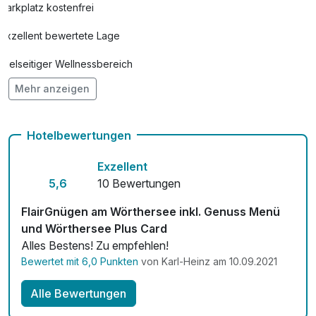
Parkplatz kostenfrei
Exzellent bewertete Lage
Vielseitiger Wellnessbereich
Mehr anzeigen
Hunde im Hotel erlaubt für 20,00 € pro Stück / Nacht
Auch vegetarische Speisen
Hotelbewertungen
Fahrradverleih
Exzellent
Kostenloses W-LAN
5,6
10 Bewertungen
Zimmerservice verfügbar
FlairGnügen am Wörthersee inkl. Genuss Menü
und Wörthersee Plus Card
Mit Hotelbar
Alles Bestens! Zu empfehlen!
Bewertet mit 6,0 Punkten
von Karl-Heinz am 10.09.2021
Alle Bewertungen