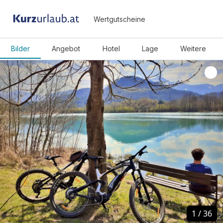
Wertgutscheine
Bilder
Angebot
Hotel
Lage
Weitere
1
1
/
/
36
36