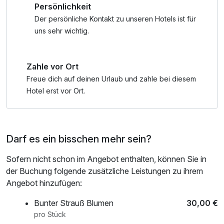
Persönlichkeit
zwischen Alpen & See & echte Kärntner Gastfreundschaft
Bademantel und -tücher
Perfekt für aktive Genießer.
Der persönliche Kontakt zu unseren Hotels ist für
uns sehr wichtig.
*Wörthersee Plus Card – Vorteile & Vergünstigungen für
viele Erlebnisse:
Zahle vor Ort
• Unlimitiert mit der S-Bahn durch die Region
Freue dich auf deinen Urlaub und zahle bei diesem
• Rauf auf den Pyramidenkogel
Hotel erst vor Ort.
• Reptilien im Zoo Happ entdecken
• Träumen im Planetarium Klagenfurt
• Stift St. Georgen erleben
Darf es ein bisschen mehr sein?
• Gerhard-Porsche-Automuseum erkunden
• Im Casino Velden sein Glück probieren
Sofern nicht schon im Angebot enthalten, können Sie in
• Hirter Brauerei Führung
der Buchung folgende zusätzliche Leistungen zu ihrem
• Schokoladengenuss bei Craigher
Angebot hinzufügen:
• Weinverkostung mit Kärntner Jause
• Stadtführungen durch Klagenfurt
Bunter Strauß Blumen
30,00 €
• Alpaka-Spaziergang erleben
pro Stück
• Trampolinspaß im Jump Dome