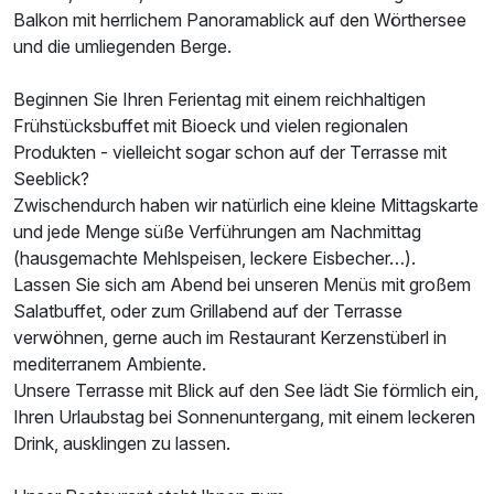
Balkon mit herrlichem Panoramablick auf den Wörthersee
und die umliegenden Berge.
Ausstattung
Beginnen Sie Ihren Ferientag mit einem reichhaltigen
Frühstücksbuffet mit Bioeck und vielen regionalen
Für 7 Tage
1.067,50 €
p.P. ab
Produkten - vielleicht sogar schon auf der Terrasse mit
Seeblick?
Zwischendurch haben wir natürlich eine kleine Mittagskarte
und jede Menge süße Verführungen am Nachmittag
(hausgemachte Mehlspeisen, leckere Eisbecher…).
Doppelzimmer Standard
Lassen Sie sich am Abend bei unseren Menüs mit großem
2 Erwachsene und 1 Kind
Salatbuffet, oder zum Grillabend auf der Terrasse
verwöhnen, gerne auch im Restaurant Kerzenstüberl in
mediterranem Ambiente.
Unsere Terrasse mit Blick auf den See lädt Sie förmlich ein,
Ihren Urlaubstag bei Sonnenuntergang, mit einem leckeren
Drink, ausklingen zu lassen.