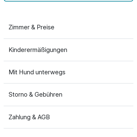
Zimmer & Preise
Appartement/s
Kinderermäßigungen
2 Erwachsene und 2 Kinder
Mit Hund unterwegs
Storno & Gebühren
Zahlung & AGB