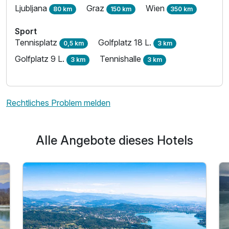
Ljubljana
Graz
Wien
80 km
150 km
350 km
Sport
Tennisplatz
Golfplatz 18 L.
0,5 km
3 km
Golfplatz 9 L.
Tennishalle
3 km
3 km
Rechtliches Problem melden
Alle Angebote dieses Hotels