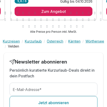
6
Gültig bis 04.10.2026
5,6 / 6
1 Übernachtung
Zum Angebot
1 x Genießer Frühstück
inkl. Wörthersee Plus Card*
inkl. Nutzung des hauseigenen Badestrandes
inkl. Liegen & Sonnenschirme
Alle Preise pro Person inkl. MwSt.
inkl. Nutzung des hauseigenen
Wellnessbereiches
Kurzreisen
Kurzurlaub
Österreich
Kärnten
Wörthersee
Velden
inkl. Hallenbad mit Gegenstromanlage
inkl. Sauna & Infrarotkabine
inkl. Badetasche mit Handtüchern
Newsletter abonnieren
inkl. Parkplatz & W-LAN Nutzung
Persönlich kuratierte Kurzurlaub-Deals direkt in
*E- Ladestation gegen Gebühr*
dein Postfach
E-Mail-Adresse*
Jetzt abonnieren