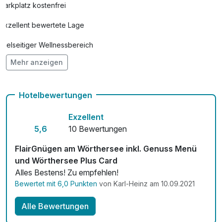
Parkplatz kostenfrei
Exzellent bewertete Lage
Vielseitiger Wellnessbereich
Mehr anzeigen
Hunde im Hotel erlaubt für 20,00 € pro Stück / Nacht
Auch vegetarische Speisen
Hotelbewertungen
Fahrradverleih
Exzellent
Kostenloses W-LAN
5,6
10 Bewertungen
Zimmerservice verfügbar
FlairGnügen am Wörthersee inkl. Genuss Menü
und Wörthersee Plus Card
Mit Hotelbar
Alles Bestens! Zu empfehlen!
Bewertet mit 6,0 Punkten
von Karl-Heinz am 10.09.2021
Alle Bewertungen