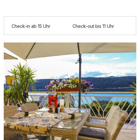
Ausstattung
Check-in ab 15 Uhr
Check-out bis 11 Uhr
Für 7 Tage
1.097,50 €
p.P. ab
Doppelzimmer Seeseite
2 Erwachsene und 1 Kind