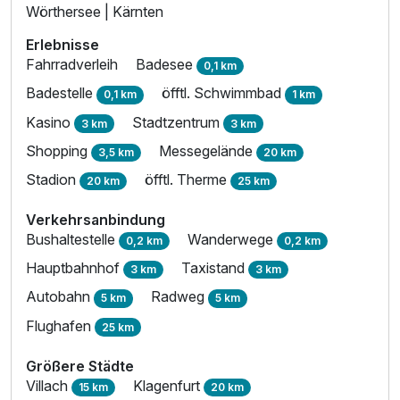
Wörthersee | Kärnten
Erlebnisse
Fahrradverleih
Badesee
0,1 km
Badestelle
öfftl. Schwimmbad
0,1 km
1 km
Kasino
Stadtzentrum
3 km
3 km
Shopping
Messegelände
3,5 km
20 km
Stadion
öfftl. Therme
20 km
25 km
Verkehrsanbindung
Bushaltestelle
Wanderwege
0,2 km
0,2 km
Hauptbahnhof
Taxistand
3 km
3 km
Autobahn
Radweg
5 km
5 km
Flughafen
25 km
Größere Städte
Villach
Klagenfurt
15 km
20 km