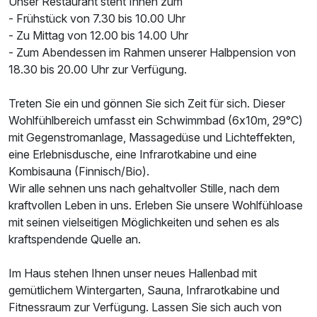
Unser Restaurant steht Ihnen zum
- Frühstück von 7.30 bis 10.00 Uhr
- Zu Mittag von 12.00 bis 14.00 Uhr
- Zum Abendessen im Rahmen unserer Halbpension von
18.30 bis 20.00 Uhr zur Verfügung.
Treten Sie ein und gönnen Sie sich Zeit für sich. Dieser
Wohlfühlbereich umfasst ein Schwimmbad (6x10m, 29°C)
Ausstattung
mit Gegenstromanlage, Massagedüse und Lichteffekten,
eine Erlebnisdusche, eine Infrarotkabine und eine
Für 7 Tage
947,50 €
p.P. ab
Kombisauna (Finnisch/Bio).
Wir alle sehnen uns nach gehaltvoller Stille, nach dem
kraftvollen Leben in uns. Erleben Sie unsere Wohlfühloase
mit seinen vielseitigen Möglichkeiten und sehen es als
kraftspendende Quelle an.
Im Haus stehen Ihnen unser neues Hallenbad mit
gemütlichem Wintergarten, Sauna, Infrarotkabine und
Fitnessraum zur Verfügung. Lassen Sie sich auch von