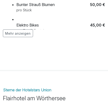
Bunter Strauß Blumen
50,00 €
pro Stück
Elektro Bikes
45,00 €
pro Tag (1 Tag/e)
Mehr anzeigen
Flasche Prosecco
39,00 €
pro Stück
Halbpension
42,00 €
pro Aufenthalt (1 Tag/e)
Sterne der Hotelstars Union
Flairhotel am Wörthersee