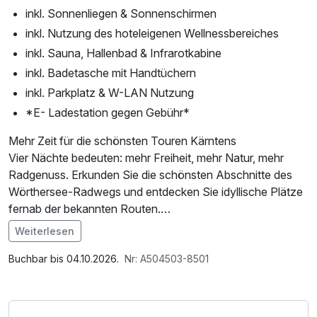
inkl. Sonnenliegen & Sonnenschirmen
inkl. Nutzung des hoteleigenen Wellnessbereiches
inkl. Sauna, Hallenbad & Infrarotkabine
inkl. Badetasche mit Handtüchern
inkl. Parkplatz & W-LAN Nutzung
*E- Ladestation gegen Gebühr*
Mehr Zeit für die schönsten Touren Kärntens
Vier Nächte bedeuten: mehr Freiheit, mehr Natur, mehr
Radgenuss. Erkunden Sie die schönsten Abschnitte des
Wörthersee-Radwegs und entdecken Sie idyllische Plätze
fernab der bekannten Routen.
Nach Ihren Touren genießen Sie entspannte Stunden am
Weiterlesen
Seeufer – mit Blick auf das türkisfarbene Wasser.
Im Angebot enthalten
Saunabenutzung, Saunatuch, Parkplatz, Nutzung des
Buchbar bis 04.10.2026.
Nr: A504503-8501
Das erwartet Sie:
Wellnessbereichs, W-LAN Nutzung / Internetnutzung,
Die schönsten Radstrecken rund um den Wörthersee,
Nutzung Öffentliches Internetterminal, kostenfreie Nutzung
perfekte Mischung aus Sport & Entspannung, Naturerlebnis
öffentl. Nahverkehr, Tageszeitung, Badetasche mit