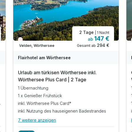
2 Tage
| 1 Nacht
147 €
ab
Wieder frei ab Oktober
294 €
Gesamt ab
Velden, Wörthersee
Flairhotel am Wörthersee
Urlaub am türkisen Wörthersee inkl.
Wörthersee Plus Card | 2 Tage
1 Übernachtung
1 x Genießer Frühstück
em Salatbuffet
inkl. Wörthersee Plus Card*
inkl. Nutzung des hauseigenen Badestrandes
7 weitere anzeigen
Alle Inklusivleistungen
11 enthalten