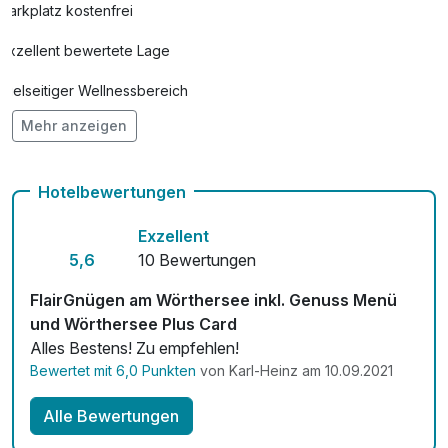
Parkplatz kostenfrei
Exzellent bewertete Lage
Vielseitiger Wellnessbereich
Mehr anzeigen
Hunde im Hotel erlaubt für 20,00 € pro Stück / Nacht
Auch vegetarische Speisen
Hotelbewertungen
Fahrradverleih
Exzellent
Kostenloses W-LAN
5,6
10 Bewertungen
Zimmerservice verfügbar
FlairGnügen am Wörthersee inkl. Genuss Menü
und Wörthersee Plus Card
Mit Hotelbar
Alles Bestens! Zu empfehlen!
Bewertet mit 6,0 Punkten
von Karl-Heinz am 10.09.2021
Alle Bewertungen