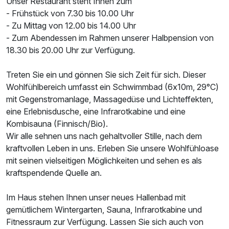
Unser Restaurant steht Ihnen zum
- Frühstück von 7.30 bis 10.00 Uhr
- Zu Mittag von 12.00 bis 14.00 Uhr
- Zum Abendessen im Rahmen unserer Halbpension von
18.30 bis 20.00 Uhr zur Verfügung.
Treten Sie ein und gönnen Sie sich Zeit für sich. Dieser
Wohlfühlbereich umfasst ein Schwimmbad (6x10m, 29°C)
Ausstattung
mit Gegenstromanlage, Massagedüse und Lichteffekten,
eine Erlebnisdusche, eine Infrarotkabine und eine
Für 7 Tage
1.098,00 €
p.P. ab
Kombisauna (Finnisch/Bio).
Wir alle sehnen uns nach gehaltvoller Stille, nach dem
kraftvollen Leben in uns. Erleben Sie unsere Wohlfühloase
mit seinen vielseitigen Möglichkeiten und sehen es als
kraftspendende Quelle an.
Im Haus stehen Ihnen unser neues Hallenbad mit
gemütlichem Wintergarten, Sauna, Infrarotkabine und
Fitnessraum zur Verfügung. Lassen Sie sich auch von