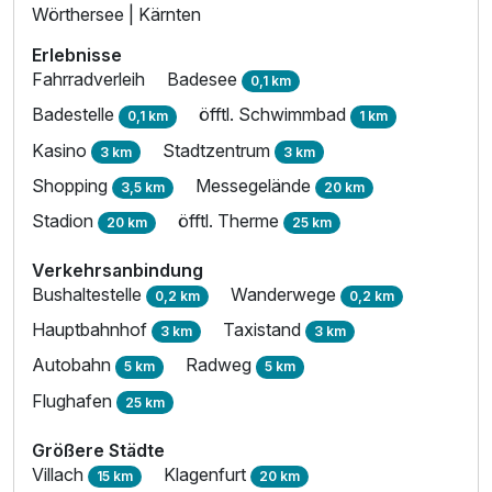
Wörthersee | Kärnten
Erlebnisse
Fahrradverleih
Badesee
0,1 km
Badestelle
öfftl. Schwimmbad
0,1 km
1 km
Kasino
Stadtzentrum
3 km
3 km
Shopping
Messegelände
3,5 km
20 km
Stadion
öfftl. Therme
20 km
25 km
Verkehrsanbindung
Bushaltestelle
Wanderwege
0,2 km
0,2 km
Hauptbahnhof
Taxistand
3 km
3 km
Autobahn
Radweg
5 km
5 km
Flughafen
25 km
Größere Städte
Villach
Klagenfurt
15 km
20 km