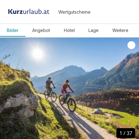
Wertgutscheine
Bilder
Angebot
Hotel
Lage
Weitere
1
1
/
/
37
37