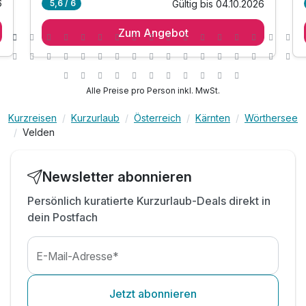
6
Gültig bis 04.10.2026
5,6 / 6
1 Übernachtung
Zum Angebot
1 x Genießer Frühstück
inkl. Wörthersee Plus Card*
inkl. Nutzung des hauseigenen Badestrandes
inkl. Liegen & Sonnenschirme
Alle Preise pro Person inkl. MwSt.
inkl. Nutzung des hauseigenen
Wellnessbereiches
Kurzreisen
Kurzurlaub
Österreich
Kärnten
Wörthersee
Velden
inkl. Hallenbad mit Gegenstromanlage
inkl. Sauna & Infrarotkabine
inkl. Badetasche mit Handtüchern
Newsletter abonnieren
inkl. Parkplatz & W-LAN Nutzung
Persönlich kuratierte Kurzurlaub-Deals direkt in
*E- Ladestation gegen Gebühr*
dein Postfach
E-Mail-Adresse*
Jetzt abonnieren