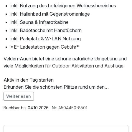
inkl. Nutzung des hoteleigenen Wellnessbereiches
inkl. Hallenbad mit Gegenstromanlage
inkl. Sauna & Infrarotkabine
inkl. Badetasche mit Handtüchern
inkl. Parkplatz & W-LAN Nutzung
*E- Ladestation gegen Gebühr*
Velden-Auen bietet eine schöne natürliche Umgebung und
viele Möglichkeiten für Outdoor-Aktivitäten und Ausflüge.
Aktiv in den Tag starten
Erkunden Sie die schönsten Plätze rund um den
Wörthersee bequem mit dem E-Bike. Sanfte Uferwege,
Weiterlesen
beeindruckende Ausblicke und charmante Orte machen
Im Angebot enthalten
Ihre Tour zu einem besonderen Erlebnis.
Saunabenutzung, Saunatuch, Parkplatz, Nutzung des
Buchbar bis 04.10.2026.
Nr: A504450-8501
Wellnessbereichs, W-LAN Nutzung / Internetnutzung,
Entspannung mit Seeblick
Nutzung Öffentliches Internetterminal, kostenfreie Nutzung
Nach einem aktiven Tag genießen Sie wohltuende Wärme
öffentl. Nahverkehr, Tageszeitung, Badetasche mit