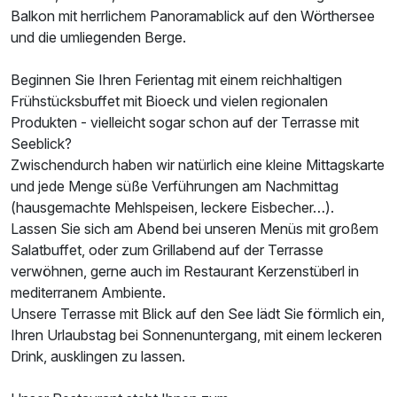
Balkon mit herrlichem Panoramablick auf den Wörthersee
und die umliegenden Berge.
Ausstattung
Beginnen Sie Ihren Ferientag mit einem reichhaltigen
Frühstücksbuffet mit Bioeck und vielen regionalen
Für 7 Tage
1.218,00 €
p.P. ab
Produkten - vielleicht sogar schon auf der Terrasse mit
Seeblick?
Zwischendurch haben wir natürlich eine kleine Mittagskarte
und jede Menge süße Verführungen am Nachmittag
(hausgemachte Mehlspeisen, leckere Eisbecher…).
Doppelzimmer Standard
Lassen Sie sich am Abend bei unseren Menüs mit großem
2 Erwachsene und 1 Kind
Salatbuffet, oder zum Grillabend auf der Terrasse
verwöhnen, gerne auch im Restaurant Kerzenstüberl in
mediterranem Ambiente.
Unsere Terrasse mit Blick auf den See lädt Sie förmlich ein,
Ihren Urlaubstag bei Sonnenuntergang, mit einem leckeren
Drink, ausklingen zu lassen.