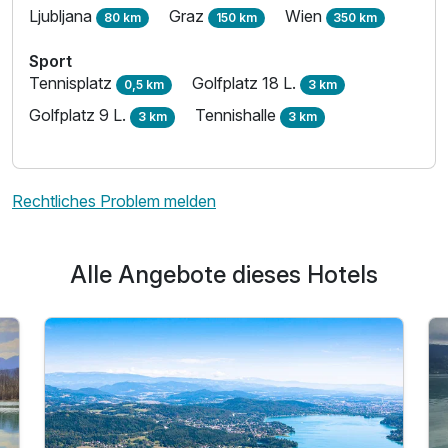
Ljubljana
Graz
Wien
80 km
150 km
350 km
Sport
Tennisplatz
Golfplatz 18 L.
0,5 km
3 km
Golfplatz 9 L.
Tennishalle
3 km
3 km
Rechtliches Problem melden
Alle Angebote dieses Hotels