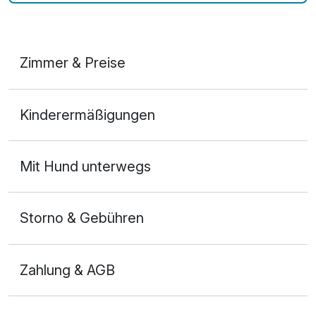
Zimmer & Preise
Appartement/s
Kinderermäßigungen
2 Erwachsene und 2 Kinder
Mit Hund unterwegs
Storno & Gebühren
Zahlung & AGB