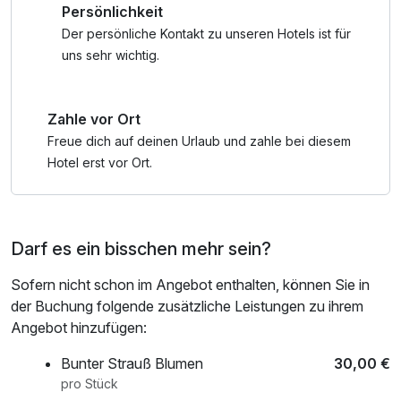
Persönlichkeit
in der Sauna oder entspannen im Hallenbad. Der
Bademantel und -tücher
hoteleigene Strandbereich lädt zum Sonnen, Lesen und
Der persönliche Kontakt zu unseren Hotels ist für
Abschalten ein.
uns sehr wichtig.
Genuss und gemeinsame Zeit
Zahle vor Ort
Das Frühstück bietet den perfekten Start in den Tag. Am
Abend stoßen Sie mit einem Glas Prosecco auf unserer
Freue dich auf deinen Urlaub und zahle bei diesem
Terrasse an – mit Blick auf den See.
Hotel erst vor Ort.
*Wörthersee Plus Card – Vorteile & Vergünstigungen für
viele Erlebnisse:
Darf es ein bisschen mehr sein?
• Unlimitiert mit der S-Bahn durch die Region
Sofern nicht schon im Angebot enthalten, können Sie in
• Rauf auf den Pyramidenkogel
der Buchung folgende zusätzliche Leistungen zu ihrem
• Reptilien im Zoo Happ entdecken
Angebot hinzufügen:
• Träumen im Planetarium Klagenfurt
• Stift St. Georgen erleben
Bunter Strauß Blumen
30,00 €
• Gerhard-Porsche-Automuseum erkunden
pro Stück
• Im Casino Velden sein Glück probieren