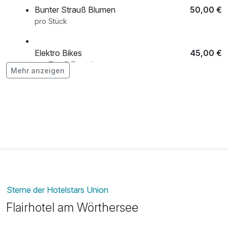
Bunter Strauß Blumen
50,00 €
• Hirter Brauerei Führung
pro Stück
• Schokoladengenuss bei Craigher
• Weinverkostung mit Kärntner Jause
• Stadtführungen durch Klagenfurt
Elektro Bikes
45,00 €
• Alpaka-Spaziergang erleben
pro Tag (1 Tag/e)
Mehr anzeigen
• Trampolinspaß im Jump Dome
Flasche Prosecco
39,00 €
pro Stück
Halbpension
42,00 €
pro Aufenthalt (1 Tag/e)
Sterne der Hotelstars Union
Flairhotel am Wörthersee