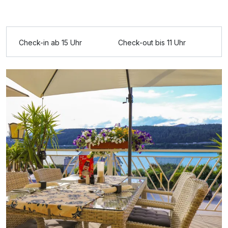
Ausstattung
Check-in ab 15 Uhr
Check-out bis 11 Uhr
Für 7 Tage
1.248,00 €
p.P. ab
Doppelzimmer Seeseite
2 Erwachsene und 1 Kind