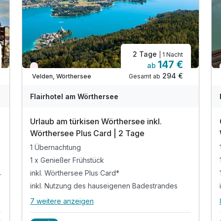
2 Tage
| 1 Nacht
147 €
ab
Wieder frei ab Oktober
294 €
Gesamt ab
Velden, Wörthersee
Flairhotel am Wörthersee
Urlaub am türkisen Wörthersee inkl.
Wörthersee Plus Card | 2 Tage
1 Übernachtung
1 x Genießer Frühstück
em Salatbuffet
inkl. Wörthersee Plus Card*
inkl. Nutzung des hauseigenen Badestrandes
7 weitere anzeigen
Alle Inklusivleistungen
11 enthalten