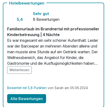
Hotelbewertungen
Zimmerservice verfügbar
Sehr gut
Mit Hotelbar
5,4
8 Bewertungen
Familienurlaub im Brandnertal mit professioneller
Kinderbetreuung | 4 Nächte
Es war insgesamt ein sehr schöner Aufenthalt. Leider
war der Barceeper an mehreren Abenden alleine und
man musste eine Stunde auf ein Getränk warten. Der
Wellnessbereich, das Angebot für Kinder, die
Gastronomie und die Ausflugsmöglichkeiten haben
uns vollkommen überzeugt wiederzukommen. Die
Weiterlesen
Landschaft und die Lage des Hotels ist wirklich
überragend.
Bewertet mit 5,8 Punkten
von Sarah am 05.06.2024
Alle Bewertungen