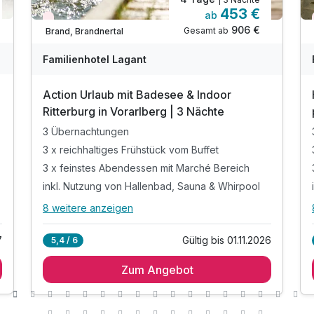
453 €
ab
Wieder frei ab September
906 €
Gesamt ab
Brand, Brandnertal
Familienhotel Lagant
Action Urlaub mit Badesee & Indoor
Ritterburg in Vorarlberg | 3 Nächte
3 Übernachtungen
3 x reichhaltiges Frühstück vom Buffet
3 x feinstes Abendessen mit Marché Bereich
inkl. Nutzung von Hallenbad, Sauna & Whirpool
8 weitere anzeigen
Alle Inklusivleistungen
12 enthalten
7
Gültig bis 01.11.2026
5,4 / 6
3 Übernachtungen
Zum Angebot
3 x reichhaltiges Frühstück vom Buffet
3 x feinstes Abendessen mit Marché Bereich
inkl. Nutzung von Hallenbad, Sauna & Whirpool