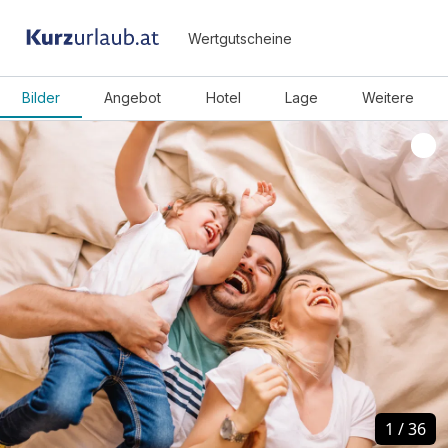
Wertgutscheine
Bilder
Angebot
Hotel
Lage
Weitere
1
1
/
/
36
36