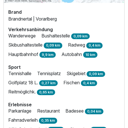
Brand
Brandnertal | Vorarlberg
Verkehrsanbindung
Wanderwege
Bushaltestelle
0,09 km
Skibushaltestelle
Radweg
0,09 km
0,4 km
Hauptbahnhof
Autobahn
9,9 km
10 km
Sport
Tennishalle
Tennisplatz
Skigebiet
0,09 km
Golfplatz 18 L.
Fischen
0,27 km
0,4 km
Reitmöglichk.
0,65 km
Erlebnisse
Parkanlage
Restaurant
Badesee
0,04 km
Fahrradverleih
0,35 km