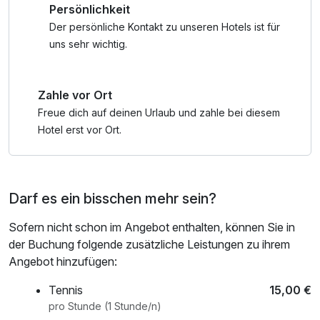
Persönlichkeit
familienfreundliche Aktivitäten. Hier sind einige Tipps für
Familien, die das Brandnertal besuchen:
Der persönliche Kontakt zu unseren Hotels ist für
uns sehr wichtig.
- Wandern: Das Brandnertal ist ein Paradies für Wanderer
jeden Alters. Es gibt viele gut markierte Wanderwege mit
Zahle vor Ort
verschiedenen Schwierigkeitsgraden. Für Familien mit
kleinen Kindern eignen sich leichtere Wanderungen entlang
Freue dich auf deinen Urlaub und zahle bei diesem
der Flüsse oder zu Almhütten.
Hotel erst vor Ort.
- Abenteuerpark Schoppernau: Dieser Abenteuerpark
bietet Spaß für die ganze Familie. Es gibt verschiedene
Darf es ein bisschen mehr sein?
Kletterparcours in unterschiedlichen Höhen und
Schwierigkeitsgraden. Auch Flying Fox und andere
Sofern nicht schon im Angebot enthalten, können Sie in
spannende Aktivitäten werden angeboten.
der Buchung folgende zusätzliche Leistungen zu ihrem
Angebot hinzufügen:
- Alvierbad Brand: An heißen Tagen ist ein Besuch im
Alvierbad in Brand perfekt. Das Freibad bietet nicht nur
Tennis
15,00 €
Abkühlung, sondern auch Spaß für die Kinder mit
pro Stunde (1 Stunde/n)
Rutschen, Sprungtürmen und einem separaten