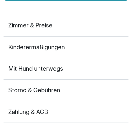
Zimmer & Preise
Doppelzimmer Premium
Kinderermäßigungen
2 Erwachsene und 2 Kinder
Mit Hund unterwegs
Storno & Gebühren
Zahlung & AGB