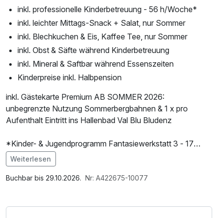
inkl. professionelle Kinderbetreuung - 56 h/Woche*
inkl. leichter Mittags-Snack + Salat, nur Sommer
inkl. Blechkuchen & Eis, Kaffee Tee, nur Sommer
inkl. Obst & Säfte während Kinderbetreuung
inkl. Mineral & Saftbar während Essenszeiten
Kinderpreise inkl. Halbpension
inkl. Gästekarte Premium AB SOMMER 2026:
unbegrenzte Nutzung Sommerbergbahnen & 1 x pro
Aufenthalt Eintritt ins Hallenbad Val Blu Bludenz
*Kinder- & Jugendprogramm Fantasiewerkstatt 3 - 17
Jahre / Kleinkindbetreuung
Weiterlesen
Kleinkindbetreuung 06.06. - 04.07.2026 & 05.09. -
Im Angebot enthalten
29.09.2026
Parkplatz, W-LAN Nutzung / Internetnutzung
Buchbar bis 29.10.2026.
Nr: A422675-10077
Das Brandnertal ist eine wunderschöne Region in den
österreichischen Alpen und bietet zahlreiche