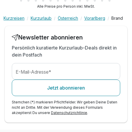
inkl. 600m² Indoor-Aktivbereich mit Ritterburg
Alle Preise pro Person inkl. MwSt.
inkl. Spielplatz, Trampolin & Ziegengehege
Kurzreisen
Kurzurlaub
Österreich
Vorarlberg
Brand
inkl. professionelle Kinderbetreuung - 56
h/Woche*
inkl. leichter Mittags-Snack + Salat, nur Sommer
Newsletter abonnieren
inkl. Blechkuchen & Eis, Kaffee Tee, nur Sommer
Persönlich kuratierte Kurzurlaub-Deals direkt in
inkl. Obst & Säfte während Kinderbetreuung
dein Postfach
inkl. Mineral & Saftbar während Essenszeiten
Kinderpreise inkl. Halbpension
E-Mail-Adresse*
Jetzt abonnieren
Sternchen (*) markieren Pflichtfelder. Wir geben Deine Daten
nicht an Dritte. Mit der Verwendung dieses Formulars
akzeptierst Du unsere
Datenschutzrichtlinie
.