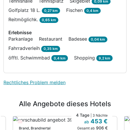
Tennishalle
Tennisplatz
Skigebiet
0,09 km
Golfplatz 18 L.
Fischen
0,27 km
0,4 km
Reitmöglichk.
0,65 km
Erlebnisse
Parkanlage
Restaurant
Badesee
0,04 km
Fahrradverleih
0,35 km
öfftl. Schwimmbad
Shopping
0,4 km
9,2 km
Rechtliches Problem melden
Alle Angebote dieses Hotels
4 Tage
| 3 Nächte
453 €
ab
Wieder frei ab September
906 €
Gesamt ab
Brand, Brandnertal