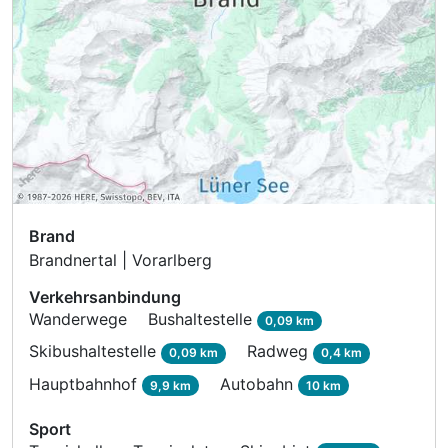
Brand
Brandnertal | Vorarlberg
Verkehrsanbindung
Wanderwege
Bushaltestelle
0,09 km
Skibushaltestelle
Radweg
0,09 km
0,4 km
Hauptbahnhof
Autobahn
9,9 km
10 km
Sport