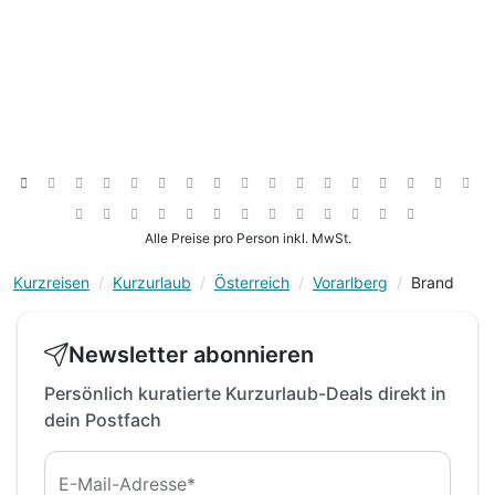
inkl. professionelle Kinderbetreuung - 56
h/Woche*
inkl. leichter Mittags-Snack + Salat, nur Sommer
inkl. Blechkuchen & Eis, Kaffee Tee, nur Sommer
inkl. Obst & Säfte während Kinderbetreuung
inkl. Mineral & Saftbar während Essenszeiten
Kinderpreise inkl. Halbpension
Alle Preise pro Person inkl. MwSt.
Kurzreisen
Kurzurlaub
Österreich
Vorarlberg
Brand
Newsletter abonnieren
Persönlich kuratierte Kurzurlaub-Deals direkt in
dein Postfach
E-Mail-Adresse*