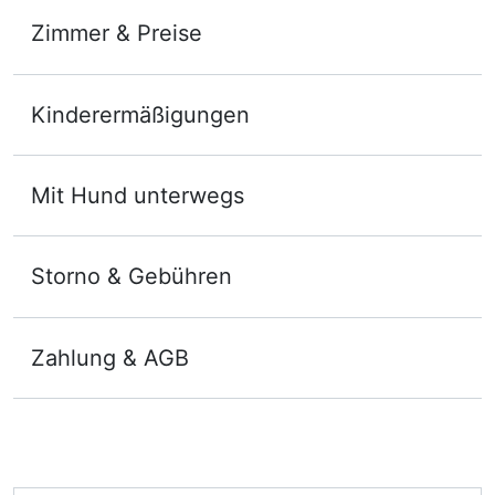
Zimmer & Preise
Doppelzimmer Premium
Kinderermäßigungen
2 Erwachsene und 2 Kinder
Mit Hund unterwegs
Ausstattung
Storno & Gebühren
Für 5 Tage
720,00 €
p.P. ab
Zahlung & AGB