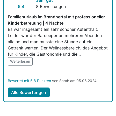
Sehr gut
Mit Hotelbar
5,4
8 Bewertungen
Familienurlaub im Brandnertal mit professioneller
Kinderbetreuung | 4 Nächte
Es war insgesamt ein sehr schöner Aufenthalt.
Leider war der Barceeper an mehreren Abenden
alleine und man musste eine Stunde auf ein
Getränk warten. Der Wellnessbereich, das Angebot
für Kinder, die Gastronomie und die
Ausflugsmöglichkeiten haben uns vollkommen
Weiterlesen
überzeugt wiederzukommen. Die Landschaft und
die Lage des Hotels ist wirklich überragend.
Bewertet mit 5,8 Punkten
von Sarah am 05.06.2024
Alle Bewertungen