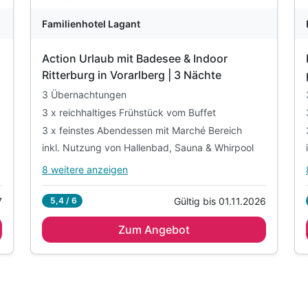
Familienhotel Lagant
Action Urlaub mit Badesee & Indoor
Ritterburg in Vorarlberg | 3 Nächte
3 Übernachtungen
3 x reichhaltiges Frühstück vom Buffet
3 x feinstes Abendessen mit Marché Bereich
inkl. Nutzung von Hallenbad, Sauna & Whirpool
8 weitere anzeigen
Alle Inklusivleistungen
12 enthalten
7
Gültig bis 01.11.2026
5,4 / 6
3 Übernachtungen
Zum Angebot
3 x reichhaltiges Frühstück vom Buffet
3 x feinstes Abendessen mit Marché Bereich
inkl. Nutzung von Hallenbad, Sauna & Whirpool
inkl. 600m² Indoor-Aktivbereich mit Ritterburg
inkl. Spielplatz, Trampolin & Ziegengehege