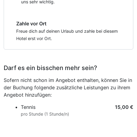
Babybett, Wickelunterlage, Windeleimer,
uns sehr wichtig.
Kinderbadewanne, Thermometer, Töpfchen,
Fläschchenwärmer u.v.m. auf Wunsch in Eurem Zimmer,
Zahle vor Ort
gratis Babyphone zum ausleihen, Hochstühle und
Babylätzchen im Restaurant
Freue dich auf deinen Urlaub und zahle bei diesem
Hotel erst vor Ort.
Sport & Erholung:
- freie Benützung von Hallenbad, Sauna, Whirlpool,
Infrarotkabine
Darf es ein bisschen mehr sein?
- Gästekarte mit zahlreichen kostenlosen Eintritten,
Vergünstigungen, Angeboten
Sofern nicht schon im Angebot enthalten, können Sie in
der Buchung folgende zusätzliche Leistungen zu ihrem
KOSTENLOSER VERLEIH (nach Verfügbarkeit)
Angebot hinzufügen:
Zahlreiche Babyutensilien - einfach die Babycheckliste
anfordern!
Tennis
15,00 €
Rückentragen, geländegängige Kinderwagen, Regen-
pro Stunde (1 Stunde/n)
Ponchos, Rucksäcke, Picknickdecken, Rodel u.v.m.
Hotelrestaurant mit Marché Bereich und Live-Cooking