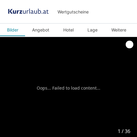
Wertgutscheine
Bilder
Angebot
Hotel
Lage
Weitere
Oops... Failed to load content...
Oops... Failed to load content...
1
1
/
/
36
36