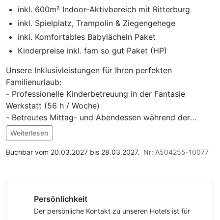
inkl. 600m² Indoor-Aktivbereich mit Ritterburg
inkl. Spielplatz, Trampolin & Ziegengehege
inkl. Komfortables Babylächeln Paket
Kinderpreise inkl. fam so gut Paket (HP)
Unsere Inklusivleistungen für Ihren perfekten
Familienurlaub:
- Professionelle Kinderbetreuung in der Fantasie
Werkstatt (56 h / Woche)
- Betreutes Mittag- und Abendessen während der
Betreuungszeiten
Weiterlesen
- Naturnahe Eltern-Kind-Erlebnisse
Im Angebot enthalten
- 2 x pro Woche Ausschlafservice
Parkplatz, W-LAN Nutzung / Internetnutzung
Buchbar vom 20.03.2027 bis 28.03.2027.
Nr: A504255-10077
- fam Babylächeln Paket mit zahlreichen Vorteilen für
Familien mit Babys: liebevolle Baby- und
Kleinkindbetreuung während der -Schnullerwochen und
Persönlichkeit
im Winter, täglich frisch zubereitete Obst- Gemüse und
Grießbreie in BIO-Qualität, abdunkelbare Zimmer,
Der persönliche Kontakt zu unseren Hotels ist für