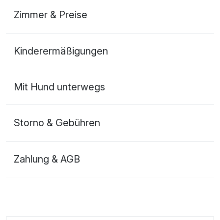
Zimmer & Preise
Doppelzimmer Premium
Kinderermäßigungen
2 Erwachsene und 2 Kinder
Mit Hund unterwegs
Storno & Gebühren
Zahlung & AGB