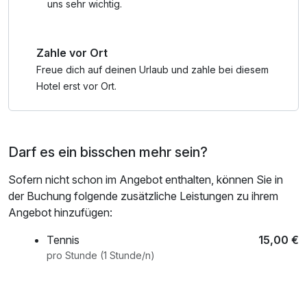
Wickelunterlage, Windeleimer, Kinderbadewanne,
uns sehr wichtig.
Thermometer, Töpfchen, Fläschchenwärmer u.v.m. auf
Wunsch in Eurem Zimmer, gratis Babyphone zum
Zahle vor Ort
ausleihen, Hochstühle und Babylätzchen im Restaurant
Freue dich auf deinen Urlaub und zahle bei diesem
Sport & Erholung:
Hotel erst vor Ort.
- freie Benützung von Hallenbad, Sauna, Whirlpool,
Infrarotkabine
- Gästekarte mit zahlreichen kostenlosen Eintritten,
Darf es ein bisschen mehr sein?
Vergünstigungen, Angeboten
Sofern nicht schon im Angebot enthalten, können Sie in
KOSTENLOSER VERLEIH (nach Verfügbarkeit)
der Buchung folgende zusätzliche Leistungen zu ihrem
Zahlreiche Babyutensilien - einfach die Babycheckliste
Angebot hinzufügen:
anfordern!
Rückentragen, geländegängige Kinderwagen, Regen-
Tennis
15,00 €
Ponchos, Rucksäcke, Picknickdecken, Rodel u.v.m.
pro Stunde (1 Stunde/n)
Hotelrestaurant mit Marché Bereich und Live-Cooking
600 m2 fam Indoor-Aktivbereich mit der abenteuerlichen