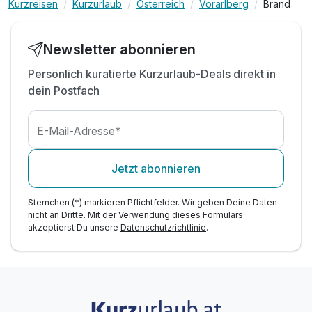
Kurzreisen
Kurzurlaub
Österreich
Vorarlberg
Brand
inkl. professionelle Kinderbetreuung - 56
h/Woche*
inkl. leichter Mittags-Snack + Salat, nur Sommer
Newsletter abonnieren
inkl. Blechkuchen & Eis, Kaffee Tee, nur Sommer
Persönlich kuratierte Kurzurlaub-Deals direkt in
inkl. Obst & Säfte während Kinderbetreuung
dein Postfach
inkl. Mineral & Saftbar während Essenszeiten
Kinderpreise inkl. Halbpension
E-Mail-Adresse*
Jetzt abonnieren
Sternchen (*) markieren Pflichtfelder. Wir geben Deine Daten
nicht an Dritte. Mit der Verwendung dieses Formulars
akzeptierst Du unsere
Datenschutzrichtlinie
.