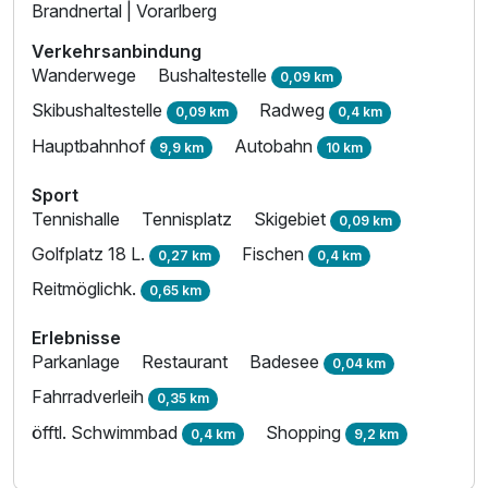
Brandnertal | Vorarlberg
Verkehrsanbindung
Wanderwege
Bushaltestelle
0,09 km
Skibushaltestelle
Radweg
0,09 km
0,4 km
Hauptbahnhof
Autobahn
9,9 km
10 km
Sport
Tennishalle
Tennisplatz
Skigebiet
0,09 km
Golfplatz 18 L.
Fischen
0,27 km
0,4 km
Reitmöglichk.
0,65 km
Erlebnisse
Parkanlage
Restaurant
Badesee
0,04 km
Fahrradverleih
0,35 km
öfftl. Schwimmbad
Shopping
0,4 km
9,2 km