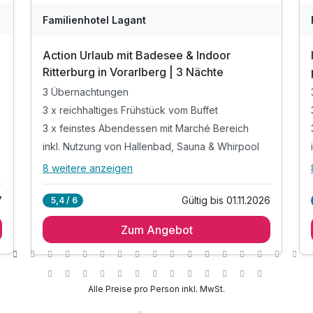
Familienhotel Lagant
Action Urlaub mit Badesee & Indoor
Ritterburg in Vorarlberg | 3 Nächte
3 Übernachtungen
3 x reichhaltiges Frühstück vom Buffet
3 x feinstes Abendessen mit Marché Bereich
inkl. Nutzung von Hallenbad, Sauna & Whirpool
8 weitere anzeigen
Alle Inklusivleistungen
12 enthalten
7
Gültig bis 01.11.2026
5,4 / 6
3 Übernachtungen
Zum Angebot
3 x reichhaltiges Frühstück vom Buffet
3 x feinstes Abendessen mit Marché Bereich
inkl. Nutzung von Hallenbad, Sauna & Whirpool
inkl. 600m² Indoor-Aktivbereich mit Ritterburg
Alle Preise pro Person inkl. MwSt.
inkl. Spielplatz, Trampolin & Ziegengehege