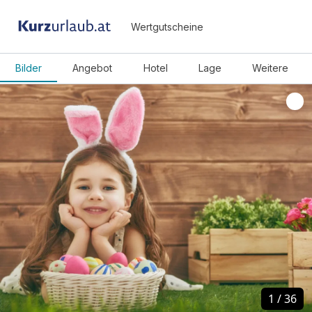
Wertgutscheine
Bilder
Angebot
Hotel
Lage
Weitere
1
1
/
/
36
36