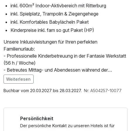
inkl. 600m² Indoor-Aktivbereich mit Ritterburg
inkl. Spielplatz, Trampolin & Ziegengehege
inkl. Komfortables Babylächeln Paket
Kinderpreise inkl. fam so gut Paket (HP)
Unsere Inklusivleistungen für Ihren perfekten
Familienurlaub:
- Professionelle Kinderbetreuung in der Fantasie Werkstatt
(56 h / Woche)
- Betreutes Mittag- und Abendessen während der
Betreuungszeiten
Weiterlesen
- Naturnahe Eltern-Kind-Erlebnisse
Im Angebot enthalten
- 2 x pro Woche Ausschlafservice
Parkplatz, W-LAN Nutzung / Internetnutzung
Buchbar vom 20.03.2027 bis 28.03.2027.
Nr: A504257-10077
- fam Babylächeln Paket mit zahlreichen Vorteilen für
Familien mit Babys: liebevolle Baby- und
Kleinkindbetreuung während der -Schnullerwochen und im
Persönlichkeit
Winter, täglich frisch zubereitete Obst- Gemüse und
Grießbreie in BIO-Qualität, abdunkelbare Zimmer, Babybett,
Der persönliche Kontakt zu unseren Hotels ist für