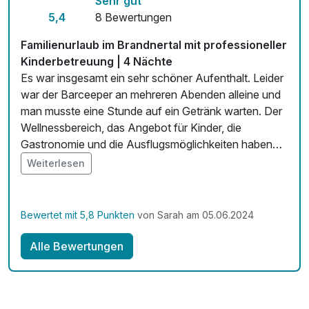
Sehr gut
Mit Hotelbar
5,4
8 Bewertungen
Familienurlaub im Brandnertal mit professioneller
Kinderbetreuung | 4 Nächte
Es war insgesamt ein sehr schöner Aufenthalt. Leider
war der Barceeper an mehreren Abenden alleine und
man musste eine Stunde auf ein Getränk warten. Der
Wellnessbereich, das Angebot für Kinder, die
Gastronomie und die Ausflugsmöglichkeiten haben
uns vollkommen überzeugt wiederzukommen. Die
Weiterlesen
Landschaft und die Lage des Hotels ist wirklich
überragend.
Bewertet mit 5,8 Punkten
von Sarah am 05.06.2024
Alle Bewertungen