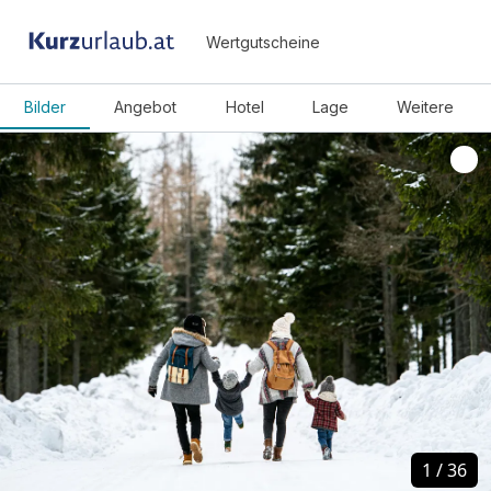
Wertgutscheine
Bilder
Angebot
Hotel
Lage
Weitere
1
1
/
/
36
36