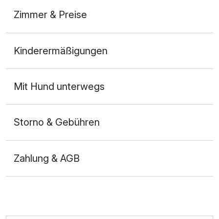
Zimmer & Preise
Doppelzimmer Premium
Kinderermäßigungen
2 Erwachsene und 2 Kinder
Mit Hund unterwegs
Storno & Gebühren
Zahlung & AGB