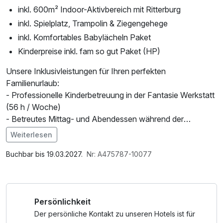
inkl. 600m² Indoor-Aktivbereich mit Ritterburg
inkl. Spielplatz, Trampolin & Ziegengehege
inkl. Komfortables Babylächeln Paket
Kinderpreise inkl. fam so gut Paket (HP)
Unsere Inklusivleistungen für Ihren perfekten
Familienurlaub:
- Professionelle Kinderbetreuung in der Fantasie Werkstatt
(56 h / Woche)
- Betreutes Mittag- und Abendessen während der
Betreuungszeiten
Weiterlesen
- Naturnahe Eltern-Kind-Erlebnisse
Im Angebot enthalten
- 2x pro Woche Ausschlafservice
Parkplatz, W-LAN Nutzung / Internetnutzung
Buchbar bis 19.03.2027.
Nr: A475787-10077
- fam Babylächeln Paket mit zahlreichen Vorteilen für
Familien mit Babys: liebevolle Baby- und
Kleinkindbetreuung während der -Schnullerwochen und im
Persönlichkeit
Winter, täglich frisch zubereitete Obst- Gemüse und
Grießbreie in BIO-Qualität, abdunkelbare Zimmer, Babybett,
Der persönliche Kontakt zu unseren Hotels ist für