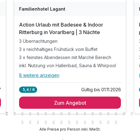
Familienhotel Lagant
Action Urlaub mit Badesee & Indoor
Ritterburg in Vorarlberg | 3 Nächte
3 Übernachtungen
3 x reichhaltiges Frühstück vom Buffet
3 x feinstes Abendessen mit Marché Bereich
inkl. Nutzung von Hallenbad, Sauna & Whirpool
8 weitere anzeigen
Alle Inklusivleistungen
12 enthalten
7
Gültig bis 01.11.2026
5,4 / 6
3 Übernachtungen
Zum Angebot
3 x reichhaltiges Frühstück vom Buffet
3 x feinstes Abendessen mit Marché Bereich
inkl. Nutzung von Hallenbad, Sauna & Whirpool
inkl. 600m² Indoor-Aktivbereich mit Ritterburg
Alle Preise pro Person inkl. MwSt.
inkl. Spielplatz, Trampolin & Ziegengehege