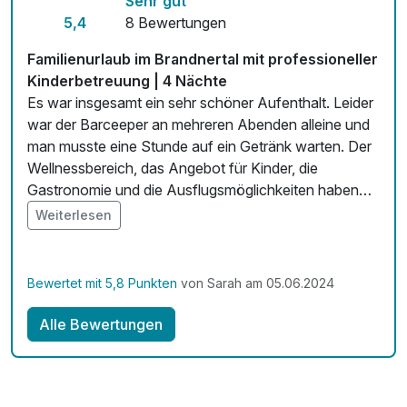
Sehr gut
Mit Hotelbar
5,4
8 Bewertungen
Familienurlaub im Brandnertal mit professioneller
Kinderbetreuung | 4 Nächte
Es war insgesamt ein sehr schöner Aufenthalt. Leider
war der Barceeper an mehreren Abenden alleine und
man musste eine Stunde auf ein Getränk warten. Der
Wellnessbereich, das Angebot für Kinder, die
Gastronomie und die Ausflugsmöglichkeiten haben
uns vollkommen überzeugt wiederzukommen. Die
Weiterlesen
Landschaft und die Lage des Hotels ist wirklich
überragend.
Bewertet mit 5,8 Punkten
von Sarah am 05.06.2024
Alle Bewertungen