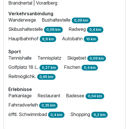
Brandnertal | Vorarlberg
Verkehrsanbindung
Wanderwege
Bushaltestelle
0,09 km
Skibushaltestelle
Radweg
0,09 km
0,4 km
Hauptbahnhof
Autobahn
9,9 km
10 km
Sport
Tennishalle
Tennisplatz
Skigebiet
0,09 km
Golfplatz 18 L.
Fischen
0,27 km
0,4 km
Reitmöglichk.
0,65 km
Erlebnisse
Parkanlage
Restaurant
Badesee
0,04 km
Fahrradverleih
0,35 km
öfftl. Schwimmbad
Shopping
0,4 km
9,2 km