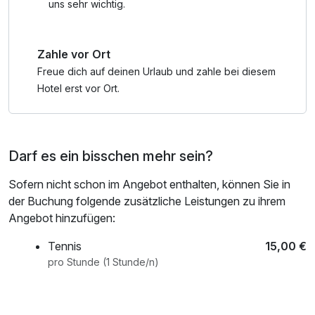
Wickelunterlage, Windeleimer, Kinderbadewanne,
uns sehr wichtig.
Thermometer, Töpfchen, Fläschchenwärmer u.v.m. auf
Wunsch in Eurem Zimmer, gratis Babyphone zum
Zahle vor Ort
ausleihen, Hochstühle und Babylätzchen im Restaurant
Freue dich auf deinen Urlaub und zahle bei diesem
Sport & Erholung:
Hotel erst vor Ort.
- freie Benützung von Hallenbad, Sauna, Whirlpool,
Infrarotkabine
- Gästekarte mit zahlreichen kostenlosen Eintritten,
Darf es ein bisschen mehr sein?
Vergünstigungen, Angeboten
Sofern nicht schon im Angebot enthalten, können Sie in
KOSTENLOSER VERLEIH (nach Verfügbarkeit)
der Buchung folgende zusätzliche Leistungen zu ihrem
Zahlreiche Babyutensilien - einfach die Babycheckliste
Angebot hinzufügen:
anfordern!
Rückentragen, geländegängige Kinderwagen, Regen-
Tennis
15,00 €
Ponchos, Rucksäcke, Picknickdecken, Rodel u.v.m.
pro Stunde (1 Stunde/n)
Hotelrestaurant mit Marché Bereich und Live-Cooking
600 m2 fam Indoor-Aktivbereich mit der abenteuerlichen