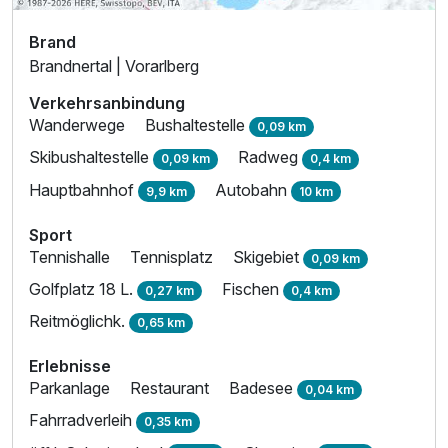
Brand
Brandnertal | Vorarlberg
Verkehrsanbindung
Wanderwege
Bushaltestelle
0,09 km
Skibushaltestelle
Radweg
0,09 km
0,4 km
Hauptbahnhof
Autobahn
9,9 km
10 km
Sport
Tennishalle
Tennisplatz
Skigebiet
0,09 km
Golfplatz 18 L.
Fischen
0,27 km
0,4 km
Reitmöglichk.
0,65 km
Erlebnisse
Parkanlage
Restaurant
Badesee
0,04 km
Fahrradverleih
0,35 km