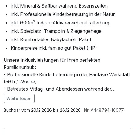
inkl. Mineral & Saftbar während Essenszeiten
inkl. Professionelle Kinderbetreuung in der Natur
inkl. 600m² Indoor-Aktivbereich mit Ritterburg
inkl. Spielplatz, Trampolin & Ziegengehege
inkl. Komfortables Babylächeln Paket
Kinderpreise inkl. fam so gut Paket (HP)
Unsere Inklusivleistungen für Ihren perfekten
Familienurlaub:
- Professionelle Kinderbetreuung in der Fantasie Werkstatt
(56 h / Woche)
- Betreutes Mittag- und Abendessen während der
Betreuungszeiten
Weiterlesen
- Naturnahe Eltern-Kind-Erlebnisse
Im Angebot enthalten
- 2 x pro Woche Ausschlafservice
Parkplatz, W-LAN Nutzung / Internetnutzung
Buchbar vom 20.12.2026 bis 26.12.2026.
Nr: A448794-10077
- fam Babylächeln Paket mit zahlreichen Vorteilen für
Familien mit Babys: liebevolle Baby- und
Kleinkindbetreuung während der -Schnullerwochen und im