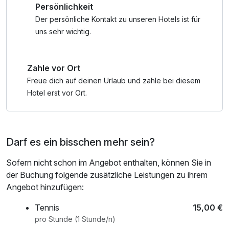
Persönlichkeit
Winter, täglich frisch zubereitete Obst- Gemüse und
Grießbreie in BIO-Qualität, abdunkelbare Zimmer, Babybett,
Der persönliche Kontakt zu unseren Hotels ist für
Wickelunterlage, Windeleimer, Kinderbadewanne,
uns sehr wichtig.
Thermometer, Töpfchen, Fläschchenwärmer u.v.m. auf
Wunsch in Eurem Zimmer, gratis Babyphone zum
Zahle vor Ort
ausleihen, Hochstühle und Babylätzchen im Restaurant
Freue dich auf deinen Urlaub und zahle bei diesem
Sport & Erholung:
Hotel erst vor Ort.
- freie Benützung von Hallenbad, Sauna, Whirlpool,
Infrarotkabine
- Gästekarte mit zahlreichen kostenlosen Eintritten,
Darf es ein bisschen mehr sein?
Vergünstigungen, Angeboten
Sofern nicht schon im Angebot enthalten, können Sie in
KOSTENLOSER VERLEIH (nach Verfügbarkeit)
der Buchung folgende zusätzliche Leistungen zu ihrem
Zahlreiche Babyutensilien - einfach die Babycheckliste
Angebot hinzufügen:
anfordern!
Rückentragen, geländegängige Kinderwagen, Regen-
Tennis
15,00 €
Ponchos, Rucksäcke, Picknickdecken, Rodel u.v.m.
pro Stunde (1 Stunde/n)