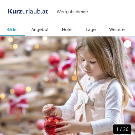
Wertgutscheine
Bilder
Angebot
Hotel
Lage
Weitere
1
1
/
/
36
36