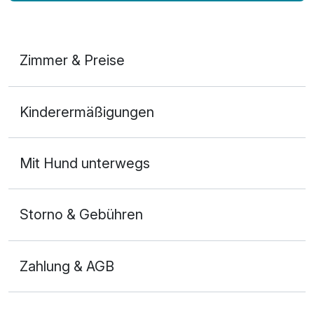
Zimmer & Preise
Doppelzimmer Premium
Kinderermäßigungen
2 Erwachsene und 2 Kinder
Mit Hund unterwegs
Storno & Gebühren
Zahlung & AGB