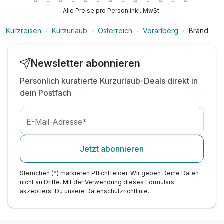
inkl. 600m² Indoor-Aktivbereich mit Ritterburg
Alle Preise pro Person inkl. MwSt.
inkl. Spielplatz, Trampolin & Ziegengehege
Kurzreisen
Kurzurlaub
Österreich
Vorarlberg
Brand
inkl. professionelle Kinderbetreuung - 56
h/Woche*
inkl. leichter Mittags-Snack + Salat, nur Sommer
Newsletter abonnieren
inkl. Blechkuchen & Eis, Kaffee Tee, nur Sommer
Persönlich kuratierte Kurzurlaub-Deals direkt in
inkl. Obst & Säfte während Kinderbetreuung
dein Postfach
inkl. Mineral & Saftbar während Essenszeiten
Kinderpreise inkl. Halbpension
E-Mail-Adresse*
Jetzt abonnieren
Sternchen (*) markieren Pflichtfelder. Wir geben Deine Daten
nicht an Dritte. Mit der Verwendung dieses Formulars
akzeptierst Du unsere
Datenschutzrichtlinie
.