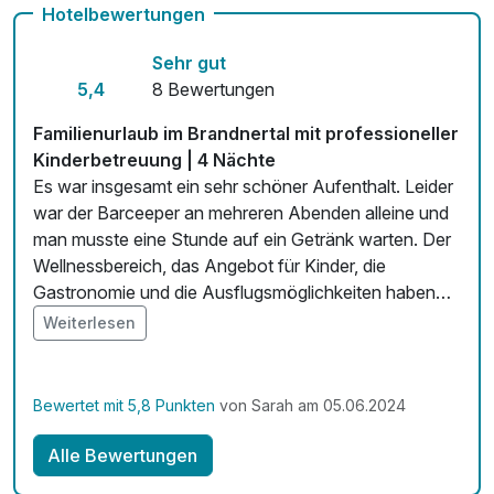
Hotelbewertungen
Zimmerservice verfügbar
Sehr gut
Mit Hotelbar
5,4
8 Bewertungen
Familienurlaub im Brandnertal mit professioneller
Kinderbetreuung | 4 Nächte
Es war insgesamt ein sehr schöner Aufenthalt. Leider
war der Barceeper an mehreren Abenden alleine und
man musste eine Stunde auf ein Getränk warten. Der
Wellnessbereich, das Angebot für Kinder, die
Gastronomie und die Ausflugsmöglichkeiten haben
uns vollkommen überzeugt wiederzukommen. Die
Weiterlesen
Landschaft und die Lage des Hotels ist wirklich
überragend.
Bewertet mit 5,8 Punkten
von Sarah am 05.06.2024
Alle Bewertungen