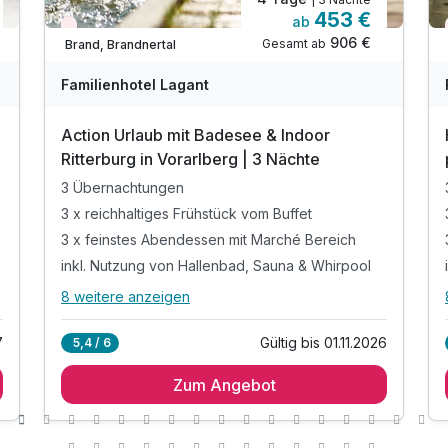
453 €
ab
Nur noch Restplätze
906 €
Gesamt ab
Brand, Brandnertal
Familienhotel Lagant
Action Urlaub mit Badesee & Indoor
Ritterburg in Vorarlberg | 3 Nächte
3 Übernachtungen
3 x reichhaltiges Frühstück vom Buffet
3 x feinstes Abendessen mit Marché Bereich
inkl. Nutzung von Hallenbad, Sauna & Whirpool
8 weitere anzeigen
Alle Inklusivleistungen
12 enthalten
7
Gültig bis 01.11.2026
5,4 / 6
3 Übernachtungen
Zum Angebot
3 x reichhaltiges Frühstück vom Buffet
3 x feinstes Abendessen mit Marché Bereich
inkl. Nutzung von Hallenbad, Sauna & Whirpool