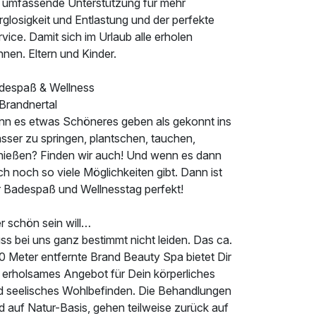
e umfassende Unterstützung für mehr
glosigkeit und Entlastung und der perfekte
vice. Damit sich im Urlaub alle erholen
nen. Eltern und Kinder.
despaß & Wellness
 Brandnertal
nn es etwas Schöneres geben als gekonnt ins
sser zu springen, plantschen, tauchen,
nießen? Finden wir auch! Und wenn es dann
h noch so viele Möglichkeiten gibt. Dann ist
r Badespaß und Wellnesstag perfekt!
r schön sein will…
s bei uns ganz bestimmt nicht leiden. Das ca.
0 Meter entfernte Brand Beauty Spa bietet Dir
n erholsames Angebot für Dein körperliches
d seelisches Wohlbefinden. Die Behandlungen
d auf Natur-Basis, gehen teilweise zurück auf