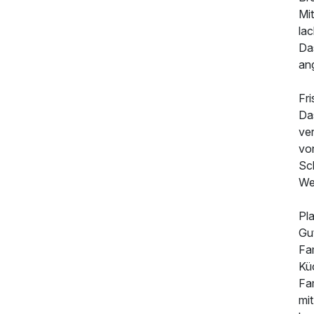
Mit
la
Das
an
Fr
Da
ve
vo
Sc
Wel
Pl
Gu
Fa
Kü
Fam
mit