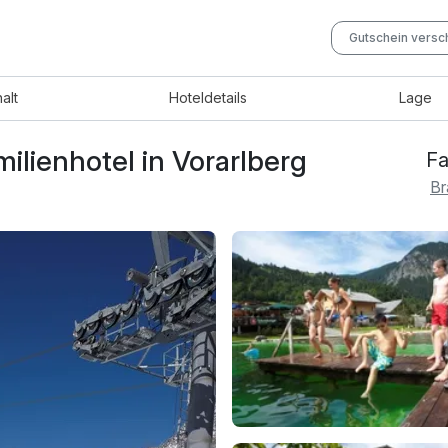
Gutschein vers
halt
Hotel
details
Lage
lienhotel in Vorarlberg
Fa
Br