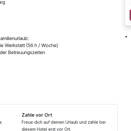
urg
amilienurlaub:
sie Werkstatt (56 h / Woche)
der Betreuungszeiten
len für Familien mit Babys: liebevolle Baby- und
en und im Winter, täglich frisch zubereitete Obst-
kelbare Zimmer, Babybett, Wickelunterlage, Windeleimer,
läschchenwärmer u.v.m. auf Wunsch in Eurem Zimmer,
und Babylätzchen im Restaurant
Zahle vor Ort
pool, Infrarotkabine
s
Freue dich auf deinen Urlaub und zahle bei
ritten, Vergünstigungen, Angeboten
diesem Hotel erst vor Ort.