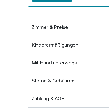
Zimmer & Preise
Doppelzimmer Premium
Kinderermäßigungen
2 Erwachsene und 2 Kinder
Mit Hund unterwegs
Storno & Gebühren
Zahlung & AGB