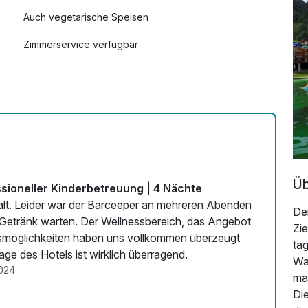
Auch vegetarische Speisen
Zimmerservice verfügbar
Üb
ssioneller Kinderbetreuung | 4 Nächte
alt. Leider war der Barceeper an mehreren Abenden
Dei
 Getränk warten. Der Wellnessbereich, das Angebot
Zi
ugsmöglichkeiten haben uns vollkommen überzeugt
tä
e des Hotels ist wirklich überragend.
Wa
024
ma
Die