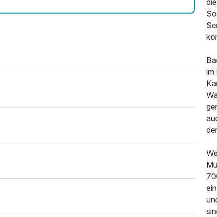
di
Sor
Ser
kön
Ba
im
Ka
Wa
ge
auc
de
We
Mus
70
ei
un
sin