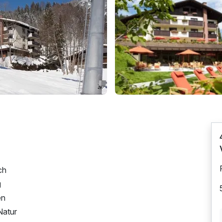
ch
g
en
Natur