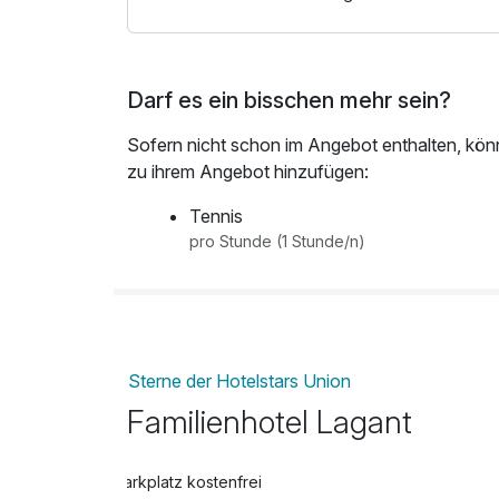
KOSTENLOSER VERLEIH (nach Verfügbarkei
Zahlreiche Babyutensilien - einfach die Babych
Darf es ein bisschen mehr sein?
Rückentragen, geländegängige Kinderwagen,
u.v.m.
Sofern nicht schon im Angebot enthalten, kön
zu ihrem Angebot hinzufügen:
Hotelrestaurant mit Marché Bereich und Live-
600 m2 fam Indoor-Aktivbereich mit der abent
Tennis
Kreativ Spielzimmer, fam Freispiel Bereich für 
pro Stunde (1 Stunde/n)
Trampolin, Bobby-Car-Rennstrecke, Sandspie
kostenloses WLAN im gesamten Hotel
Gratis-Parkplätze direkt vor dem Hotel
Raum für alle Fälle mit Waschmaschine, Trock
Vaporisator
Sterne der Hotelstars Union
Tennisplätze und Tennishalle (gegen Gebühr)
Familienhotel Lagant
Parkplatz kostenfrei