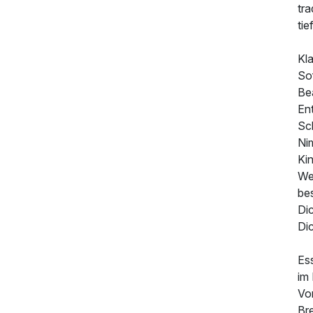
tra
tie
Kl
So
Be
519,00 €
p.P. ab
En
Sc
Nim
Ki
We
be
Di
Di
Es
im
Vo
Bre