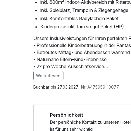
inkl. 600m² Indoor-Aktivbereich mit Ritterb
inkl. Spielplatz, Trampolin & Ziegengehege
inkl. Komfortables Babylächeln Paket
Kinderpreise inkl. fam so gut Paket (HP)
Unsere Inklusivleistungen für Ihren perfekten F
- Professionelle Kinderbetreuung in der Fanta
- Betreutes Mittag- und Abendessen während 
- Naturnahe Eltern-Kind-Erlebnisse
- 2x pro Woche Ausschlafservice
- fam Babylächeln Paket mit zahlreichen Vortei
Weiterlesen
Kleinkindbetreuung während der -Schnullerwoch
Im Angebot enthalten
Gemüse und Grießbreie in BIO-Qualität, abdun
Parkplatz, W-LAN Nutzung / Internetnutzung
Buchbar bis 27.03.2027.
Nr: A475959-10077
Kinderbadewanne, Thermometer, Töpfchen, F
gratis Babyphone zum ausleihen, Hochstühle 
Persönlichkeit
Sport & Erholung:
- freie Benützung von Hallenbad, Sauna, Whirl
Der persönliche Kontakt zu unseren Hotel
- Gästekarte mit zahlreichen kostenlosen Eint
ist für uns sehr wichtig.