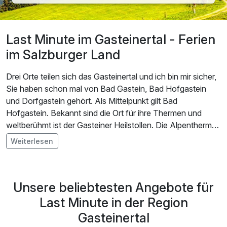
Last Minute im Gasteinertal - Ferien
im Salzburger Land
Drei Orte teilen sich das Gasteinertal und ich bin mir sicher,
Sie haben schon mal von Bad Gastein, Bad Hofgastein
und Dorfgastein gehört. Als Mittelpunkt gilt Bad
Hofgastein. Bekannt sind die Ort für ihre Thermen und
weltberühmt ist der Gasteiner Heilstollen. Die Alpentherme
und die Felsentherme freuen sich auf Besucher und
Weiterlesen
Tagesgäste. Almorama nennt sich das Wanderprogramm
im Gasteinertal. Wandern Sie auf den Stubnerkogel, auf die
Schlossalm, auf den Graukogel oder am Fulseck.
Unsere beliebtesten Angebote für
Last Minute in der Region
Gasteinertal