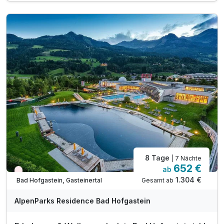
inkl. Gastein Card*
inkl. Nutzung des hauseigenen Saunabereichs
inkl. 1 Tiefgaragenplatz pro Apartment
inkl. Endreinigung
inkl. W-LAN
exklusive Nächtigungs und Mobilitätsabgabe
8 Tage
| 7 Nächte
652 €
ab
Nur noch Restplätze
1.304 €
Gesamt ab
Bad Hofgastein, Gasteinertal
AlpenParks Residence Bad Hofgastein