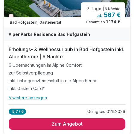
7 Tage
| 6 Nächte
567 €
ab
Nur noch Restplätze
1.134 €
Gesamt ab
Bad Hofgastein, Gasteinertal
AlpenParks Residence Bad Hofgastein
Erholungs- & Wellnessurlaub in Bad Hofgastein inkl.
Alpentherme | 6 Nächte
6 Übernachtungen im Alpine Comfort
zur Selbstverpflegung
inkl. unbegrenztem Eintritt in die Alpentherme
inkl. Gastein Card*
5 weitere anzeigen
Alle Inklusivleistungen
9 enthalten
Gültig bis 01.11.2026
5,7 / 6
6 Übernachtungen im Alpine Comfort
Zum Angebot
zur Selbstverpflegung
inkl. unbegrenztem Eintritt in die Alpentherme