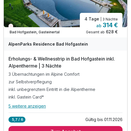
4 Tage
| 3 Nächte
314 €
ab
Nur noch Restplätze
628 €
Gesamt ab
Bad Hofgastein, Gasteinertal
AlpenParks Residence Bad Hofgastein
Erholungs- & Wellnesstrip in Bad Hofgastein inkl.
Alpentherme | 3 Nächte
3 Übernachtungen im Alpine Comfort
zur Selbstverpflegung
inkl. unbegrenztem Eintritt in die Alpentherme
inkl. Gastein Card*
5 weitere anzeigen
Alle Inklusivleistungen
9 enthalten
Gültig bis 01.11.2026
5,7 / 6
3 Übernachtungen im Alpine Comfort