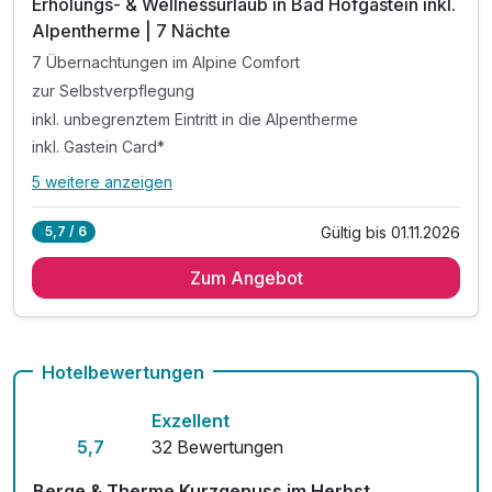
Erholungs- & Wellnessurlaub in Bad Hofgastein inkl.
Alpentherme | 7 Nächte
7 Übernachtungen im Alpine Comfort
zur Selbstverpflegung
inkl. unbegrenztem Eintritt in die Alpentherme
inkl. Gastein Card*
5 weitere anzeigen
Alle Inklusivleistungen
9 enthalten
Gültig bis 01.11.2026
5,7 / 6
7 Übernachtungen im Alpine Comfort
Zum Angebot
zur Selbstverpflegung
inkl. unbegrenztem Eintritt in die Alpentherme
inkl. Gastein Card*
inkl. Nutzung des hauseigenen Saunabereichs
Hotelbewertungen
inkl. 1 Tiefgaragenplatz pro Apartment
Exzellent
inkl. Endreinigung
5,7
32 Bewertungen
inkl. W-LAN
exklusive Nächtigungs und Mobilitätsabgabe
Berge & Therme Kurzgenuss im Herbst