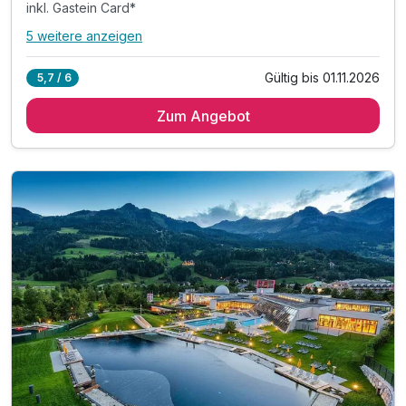
inkl. Gastein Card*
5 weitere anzeigen
Alle Inklusivleistungen
9 enthalten
Gültig bis 01.11.2026
5,7 / 6
5 Übernachtungen im Alpine Comfort
Zum Angebot
zur Selbstverpflegung
inkl. unbegrenztem Eintritt in die Alpentherme
inkl. Gastein Card*
inkl. Nutzung des hauseigenen Saunabereichs
inkl. 1 Tiefgaragenplatz pro Apartment
inkl. Endreinigung
inkl. W-LAN
exklusive Nächtigungs und Mobilitätsabgabe