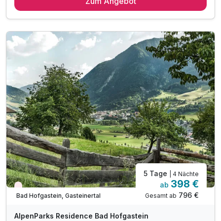
Zum Angebot
zur Selbstverpflegung
inkl. unbegrenztem Eintritt in die Alpentherme
inkl. Gastein Card*
inkl. Nutzung des hauseigenen Saunabereichs
inkl. 1 Tiefgaragenplatz pro Apartment
inkl. Endreinigung
inkl. W-LAN
exklusive Nächtigungs und Mobilitätsabgabe
5 Tage
| 4 Nächte
398 €
ab
Nur noch Restplätze
796 €
Gesamt ab
Bad Hofgastein, Gasteinertal
AlpenParks Residence Bad Hofgastein