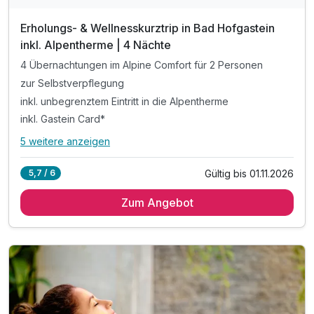
Erholungs- & Wellnesskurztrip in Bad Hofgastein
inkl. Alpentherme | 4 Nächte
4 Übernachtungen im Alpine Comfort für 2 Personen
zur Selbstverpflegung
inkl. unbegrenztem Eintritt in die Alpentherme
inkl. Gastein Card*
5 weitere anzeigen
Alle Inklusivleistungen
9 enthalten
Gültig bis 01.11.2026
5,7 / 6
4 Übernachtungen im Alpine Comfort für 2 Personen
Zum Angebot
zur Selbstverpflegung
inkl. unbegrenztem Eintritt in die Alpentherme
inkl. Gastein Card*
inkl. Nutzung des hauseigenen Saunabereichs
inkl. 1 Tiefgaragenplatz pro Apartment
inkl. Endreinigung
inkl. W-LAN