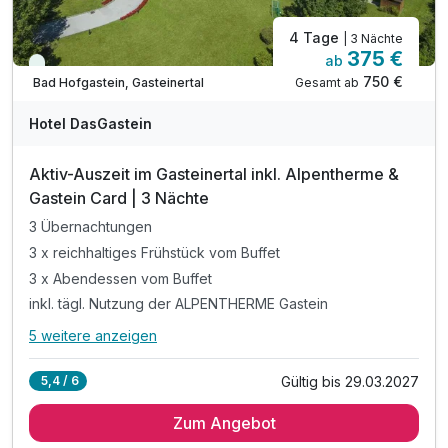
4 Tage
| 3 Nächte
375 €
ab
Viele Termine frei
750 €
Gesamt ab
Bad Hofgastein, Gasteinertal
Hotel DasGastein
Aktiv-Auszeit im Gasteinertal inkl. Alpentherme &
Gastein Card | 3 Nächte
3 Übernachtungen
3 x reichhaltiges Frühstück vom Buffet
3 x Abendessen vom Buffet
inkl. tägl. Nutzung der ALPENTHERME Gastein
5 weitere anzeigen
Alle Inklusivleistungen
9 enthalten
Gültig bis 29.03.2027
5,4 / 6
3 Übernachtungen
Zum Angebot
3 x reichhaltiges Frühstück vom Buffet