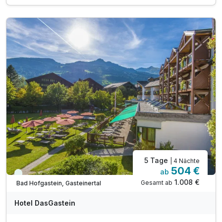
3 x Abendessen vom Buffet
inkl. tägl. Nutzung der ALPENTHERME Gastein
in den Sommermonaten inkl. Gasteiner Bergbahnen*
inkl. Badetasche -tücher, -mantel & -slipper
inkl. Teestation & 1 L Mineralwasser am Zimmer
inkl. W-LAN Nutzung im ganzen Hotel
inkl. Gastein Card mit vielen Mehrwerten
5 Tage
| 4 Nächte
504 €
ab
Viele Termine frei
1.008 €
Gesamt ab
Bad Hofgastein, Gasteinertal
Hotel DasGastein