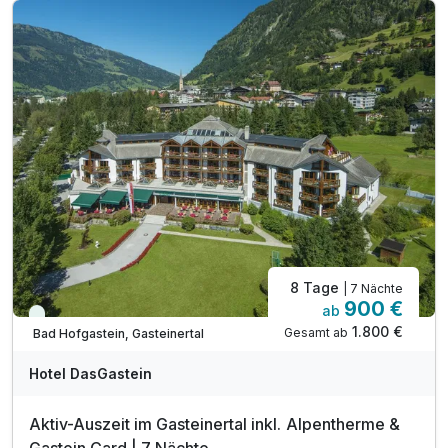
in den Sommermonaten inkl. Gasteiner Bergbahnen*
inkl. Badetasche -tücher, -mantel & -slipper
inkl. Teestation & 1 L Mineralwasser am Zimmer
inkl. W-LAN Nutzung im ganzen Hotel
inkl. Gastein Card mit vielen Mehrwerten
8 Tage
| 7 Nächte
900 €
ab
Viele Termine frei
1.800 €
Gesamt ab
Bad Hofgastein, Gasteinertal
Hotel DasGastein
Aktiv-Auszeit im Gasteinertal inkl. Alpentherme &