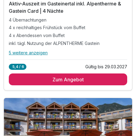
Aktiv-Auszeit im Gasteinertal inkl. Alpentherme &
Gastein Card | 4 Nächte
4 Übernachtungen
4 x reichhaltiges Frühstück vom Buffet
4 x Abendessen vom Buffet
inkl. tägl. Nutzung der ALPENTHERME Gastein
5 weitere anzeigen
Alle Inklusivleistungen
9 enthalten
Gültig bis 29.03.2027
5,4 / 6
4 Übernachtungen
Zum Angebot
4 x reichhaltiges Frühstück vom Buffet
4 x Abendessen vom Buffet
inkl. tägl. Nutzung der ALPENTHERME Gastein
in den Sommermonaten inkl. Gasteiner Bergbahnen*
inkl. Badetasche -tücher, -mantel & -slipper
inkl. Teestation & 1 L Mineralwasser am Zimmer
inkl. W-LAN Nutzung im ganzen Hotel
inkl. Gastein Card mit vielen Mehrwerten