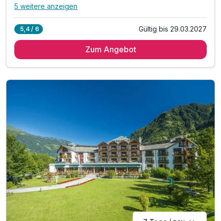
5 weitere anzeigen
Alle Inklusivleistungen
9 enthalten
Gültig bis 29.03.2027
5,4 / 6
5 Übernachtungen
Zum Angebot
5 x reichhaltiges Frühstück vom Buffet
5 x Abendessen vom Buffet
inkl. tägl. Nutzung der ALPENTHERME Gastein
in den Sommermonaten inkl. Gasteiner Bergbahnen*
inkl. Badetasche -tücher, -mantel & -slipper
inkl. Teestation & 1 L Mineralwasser am Zimmer
inkl. W-LAN Nutzung im ganzen Hotel
inkl. Gastein Card mit vielen Mehrwerten