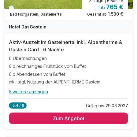
7 Tage
| 6 Nächte
765 €
ab
Viele Termine frei
1.530 €
Gesamt ab
Bad Hofgastein, Gasteinertal
Hotel DasGastein
Aktiv-Auszeit im Gasteinertal inkl. Alpentherme &
Gastein Card | 6 Nächte
6 Übernachtungen
6 x reichhaltiges Frühstück vom Buffet
6 x Abendessen vom Buffet
inkl. tägl. Nutzung der ALPENTHERME Gastein
5 weitere anzeigen
Alle Inklusivleistungen
9 enthalten
Gültig bis 29.03.2027
5,4 / 6
6 Übernachtungen
Zum Angebot
6 x reichhaltiges Frühstück vom Buffet
6 x Abendessen vom Buffet
inkl. tägl. Nutzung der ALPENTHERME Gastein