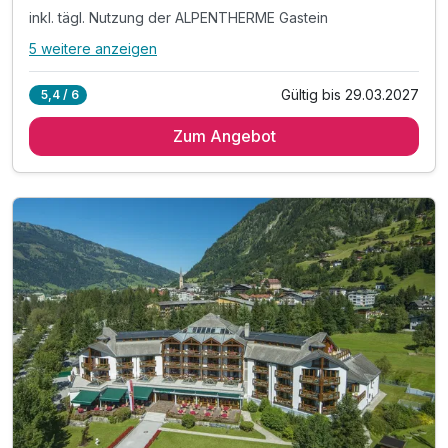
inkl. tägl. Nutzung der ALPENTHERME Gastein
5 weitere anzeigen
Alle Inklusivleistungen
9 enthalten
Gültig bis 29.03.2027
5,4 / 6
2 Übernachtungen
Zum Angebot
2 x reichhaltiges Frühstück vom Buffet
2 x Abendessen vom Buffet
inkl. tägl. Nutzung der ALPENTHERME Gastein
in den Sommermonaten inkl. Gasteiner Bergbahnen*
inkl. Badetasche -tücher, -mantel & -slipper
inkl. Teestation & 1 L Mineralwasser am Zimmer
inkl. W-LAN Nutzung im ganzen Hotel
inkl. Gastein Card mit vielen Mehrwerten