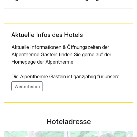
Aktuelle Infos des Hotels
Aktuelle Informationen & Öffnungszeiten der
Alpentherme Gastein finden Sie gerne auf der
Homepage der Alpentherme.
Die Alpentherme Gastein ist ganzjährig für unsere
Gäste inkludiert!
Weiterlesen
Während der Sommerbetriebszeiten der Gasteiner
Bergbahnen sind Fahrten für unsere Gäste bereits
im Preis inbegriffen!
Hoteladresse