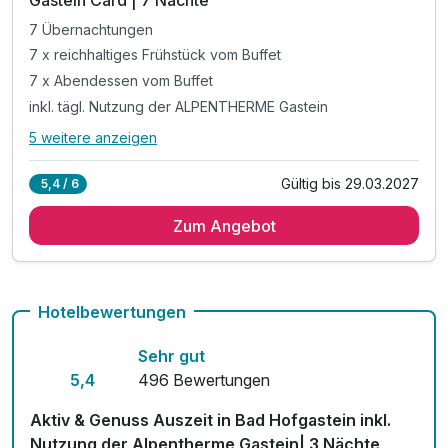
Gastein Card | 7 Nächte
7 Übernachtungen
7 x reichhaltiges Frühstück vom Buffet
7 x Abendessen vom Buffet
inkl. tägl. Nutzung der ALPENTHERME Gastein
5 weitere anzeigen
Alle Inklusivleistungen
9 enthalten
Gültig bis 29.03.2027
5,4 / 6
7 Übernachtungen
Zum Angebot
7 x reichhaltiges Frühstück vom Buffet
7 x Abendessen vom Buffet
inkl. tägl. Nutzung der ALPENTHERME Gastein
in den Sommermonaten inkl. Gasteiner Bergbahnen*
Hotelbewertungen
inkl. Badetasche -tücher, -mantel & -slipper
Sehr gut
inkl. Teestation & 1 L Mineralwasser am Zimmer
5,4
496 Bewertungen
inkl. W-LAN Nutzung im ganzen Hotel
inkl. Gastein Card mit vielen Mehrwerten
Aktiv & Genuss Auszeit in Bad Hofgastein inkl.
Nutzung der Alpentherme Gastein| 3 Nächte