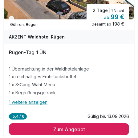
2 Tage
| 1 Nacht
99 €
ab
Nur noch bis September
198 €
Gesamt ab
Göhren, Rügen
AKZENT Waldhotel Rügen
Rügen-Tag 1 ÜN
1 Übernachtung in der Waldhotelanlage
1 x reichhaltiges Frühstücksbuffet
1 x 3-Gang-Wahl-Menü
1 x Begrüßungsgetränk
1 weitere anzeigen
Alle Inklusivleistungen
5 enthalten
Gültig bis 13.09.2026
5,4 / 6
1 Übernachtung in der Waldhotelanlage
Zum Angebot
1 x reichhaltiges Frühstücksbuffet
1 x 3-Gang-Wahl-Menü