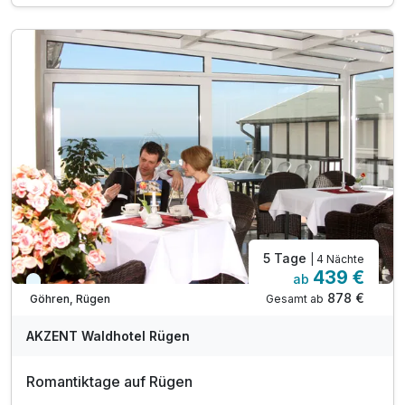
1 x Begrüßungsgetränk
inkl. WLAN Nutzung
5 Tage
| 4 Nächte
439 €
ab
Kurzfristig verfügbar
878 €
Gesamt ab
Göhren, Rügen
AKZENT Waldhotel Rügen
Romantiktage auf Rügen