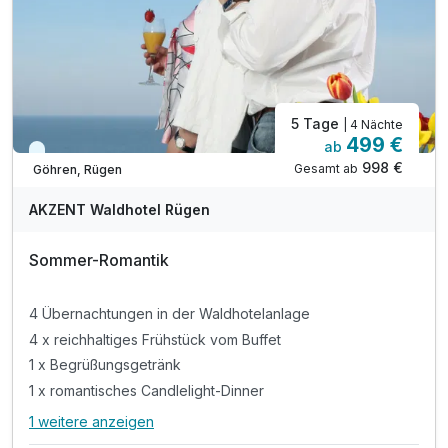
5 Tage
| 4 Nächte
499 €
ab
Kurzfristig verfügbar
998 €
Gesamt ab
Göhren, Rügen
AKZENT Waldhotel Rügen
Sommer-Romantik
4 Übernachtungen in der Waldhotelanlage
4 x reichhaltiges Frühstück vom Buffet
1 x Begrüßungsgetränk
1 x romantisches Candlelight-Dinner
1 weitere anzeigen
Alle Inklusivleistungen
5 enthalten