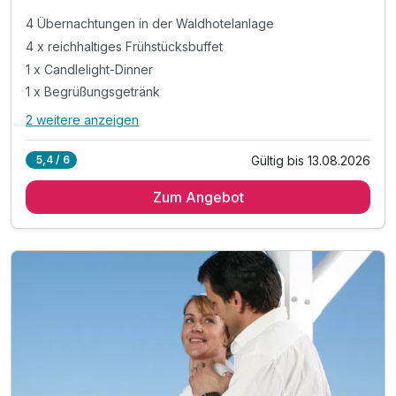
4 Übernachtungen in der Waldhotelanlage
4 x reichhaltiges Frühstücksbuffet
1 x Candlelight-Dinner
1 x Begrüßungsgetränk
2 weitere anzeigen
Alle Inklusivleistungen
6 enthalten
Gültig bis 13.08.2026
5,4 / 6
4 Übernachtungen in der Waldhotelanlage
Zum Angebot
4 x reichhaltiges Frühstücksbuffet
1 x Candlelight-Dinner
1 x Begrüßungsgetränk
inkl. Nutzung des Schwimmbades
inkl. Nutzung der Sauna