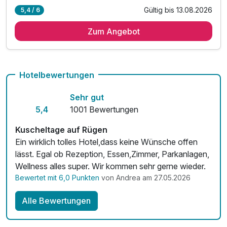
Gültig bis 13.08.2026
5,4 / 6
4 Übernachtungen in der Waldhotelanlage
Zum Angebot
4 x reichhaltiges Frühstück vom Buffet
1 x Begrüßungsgetränk
1 x romantisches Candlelight-Dinner
inkl. Nutzung von Schwimmbad
Hotelbewertungen
Sehr gut
5,4
1001 Bewertungen
Kuscheltage auf Rügen
Ein wirklich tolles Hotel,dass keine Wünsche offen
lässt. Egal ob Rezeption, Essen,Zimmer, Parkanlagen,
Wellness alles super. Wir kommen sehr gerne wieder.
Bewertet mit 6,0 Punkten
von Andrea am 27.05.2026
Alle Bewertungen