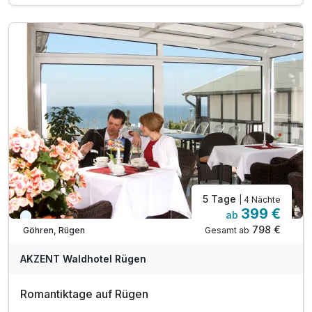
1 x Begrüßungsgetränk
inkl. WLAN Nutzung
5 Tage
| 4 Nächte
399 €
ab
Kurzfristig verfügbar
798 €
Gesamt ab
Göhren, Rügen
AKZENT Waldhotel Rügen
Romantiktage auf Rügen