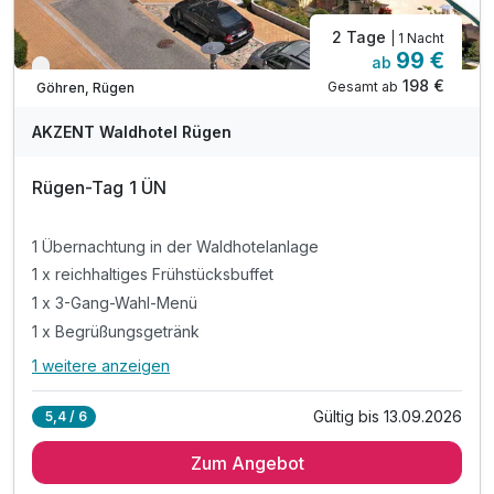
2 Tage
| 1 Nacht
99 €
ab
Nur noch bis September
198 €
Gesamt ab
Göhren, Rügen
AKZENT Waldhotel Rügen
Rügen-Tag 1 ÜN
1 Übernachtung in der Waldhotelanlage
1 x reichhaltiges Frühstücksbuffet
1 x 3-Gang-Wahl-Menü
1 x Begrüßungsgetränk
1 weitere anzeigen
Alle Inklusivleistungen
5 enthalten
Gültig bis 13.09.2026
5,4 / 6
1 Übernachtung in der Waldhotelanlage
Zum Angebot
1 x reichhaltiges Frühstücksbuffet
1 x 3-Gang-Wahl-Menü