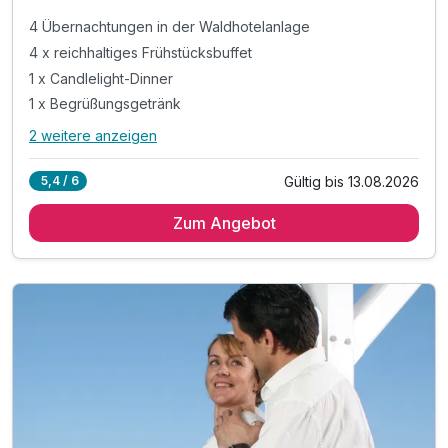
4 Übernachtungen in der Waldhotelanlage
4 x reichhaltiges Frühstücksbuffet
1 x Candlelight-Dinner
1 x Begrüßungsgetränk
2 weitere anzeigen
Alle Inklusivleistungen
6 enthalten
Gültig bis 13.08.2026
5,4 / 6
4 Übernachtungen in der Waldhotelanlage
Zum Angebot
4 x reichhaltiges Frühstücksbuffet
1 x Candlelight-Dinner
1 x Begrüßungsgetränk
inkl. Nutzung des Schwimmbades
inkl. Nutzung der Sauna