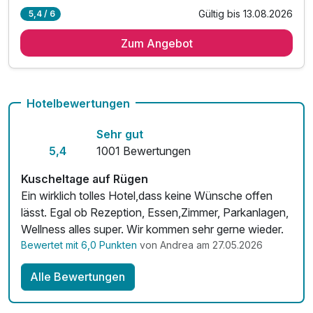
Gültig bis 13.08.2026
5,4 / 6
4 Übernachtungen in der Waldhotelanlage
Zum Angebot
4 x reichhaltiges Frühstück vom Buffet
1 x Begrüßungsgetränk
1 x romantisches Candlelight-Dinner
inkl. Nutzung von Schwimmbad
Hotelbewertungen
Sehr gut
5,4
1001 Bewertungen
Kuscheltage auf Rügen
Ein wirklich tolles Hotel,dass keine Wünsche offen
lässt. Egal ob Rezeption, Essen,Zimmer, Parkanlagen,
Wellness alles super. Wir kommen sehr gerne wieder.
Bewertet mit 6,0 Punkten
von Andrea am 27.05.2026
Alle Bewertungen