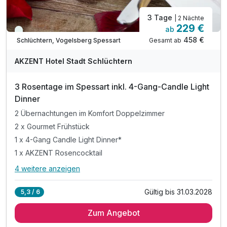
3 Tage
| 2 Nächte
229 €
ab
Immer verfügbar
458 €
Gesamt ab
Schlüchtern, Vogelsberg Spessart
AKZENT Hotel Stadt Schlüchtern
3 Rosentage im Spessart inkl. 4-Gang-Candle Light
Dinner
2 Übernachtungen im Komfort Doppelzimmer
2 x Gourmet Frühstück
1 x 4-Gang Candle Light Dinner*
1 x AKZENT Rosencocktail
4 weitere anzeigen
Alle Inklusivleistungen
8 enthalten
Gültig bis 31.03.2028
5,3 / 6
2 Übernachtungen im Komfort Doppelzimmer
Zum Angebot
2 x Gourmet Frühstück
1 x 4-Gang Candle Light Dinner*