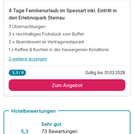
4 Tage Familienurlaub im Spessart inkl. Eintritt in
den Erlebnispark Steinau
3 Übernachtungen
3 x reichhaltiges Frühstück vom Buffet
2 x Abendessen im Vertragsrestaurant
1 x Kaffee & Kuchen in der hauseigenen Konditorei
2 weitere anzeigen
Alle Inklusivleistungen
6 enthalten
Gültig bis 31.03.2028
5,3 / 6
3 Übernachtungen
Zum Angebot
3 x reichhaltiges Frühstück vom Buffet
2 x Abendessen im Vertragsrestaurant
1 x Kaffee & Kuchen in der hauseigenen Konditorei
1 x Tageskarte in den Erlebnispark Steinau
Hotelbewertungen
inkl. WLAN
Sehr gut
5,3
73 Bewertungen