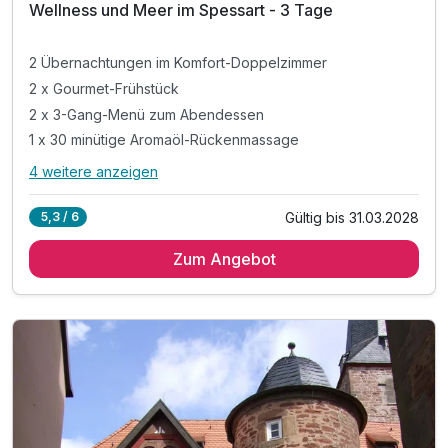
Wellness und Meer im Spessart - 3 Tage
2 Übernachtungen im Komfort-Doppelzimmer
2 x Gourmet-Frühstück
2 x 3-Gang-Menü zum Abendessen
1 x 30 minütige Aromaöl-Rückenmassage
4 weitere anzeigen
Alle Inklusivleistungen
8 enthalten
Gültig bis 31.03.2028
5,3 / 6
2 Übernachtungen im Komfort-Doppelzimmer
Zum Angebot
2 x Gourmet-Frühstück
2 x 3-Gang-Menü zum Abendessen
1 x 30 minütige Aromaöl-Rückenmassage
1 x Besuch der "Tote Meer Salzgrotte"
1 x Tageskarte Spessarttherme Salmünster
1 x Begrüßungscocktail
inkl. Nutzung WLAN