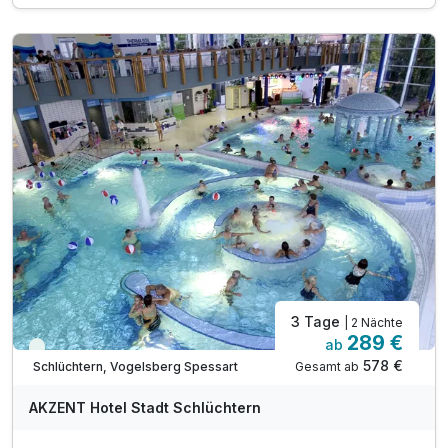
1 x AKZENT Rosencocktail
1 x süßes Abschiedspräsent
inkl. Edelrosenstrauß zur Begrüßung auf dem Zimmer
inkl. Flasche Sekt zur Begrüßung auf dem Zimmer
inkl. W-Lan
3 Tage
| 2 Nächte
289 €
ab
Immer verfügbar
578 €
Gesamt ab
Schlüchtern, Vogelsberg Spessart
AKZENT Hotel Stadt Schlüchtern