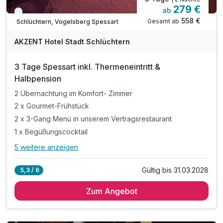
279 €
ab
Immer verfügbar
558 €
Gesamt ab
Schlüchtern, Vogelsberg Spessart
AKZENT Hotel Stadt Schlüchtern
3 Tage Spessart inkl. Thermeneintritt &
Halbpension
2 Übernachtung im Komfort- Zimmer
2 x Gourmet-Frühstück
2 x 3-Gang Menü in unserem Vertragsrestaurant
1 x Begüßungscocktail
5 weitere anzeigen
Alle Inklusivleistungen
9 enthalten
Gültig bis 31.03.2028
5,3 / 6
2 Übernachtung im Komfort- Zimmer
Zum Angebot
2 x Gourmet-Frühstück
2 x 3-Gang Menü in unserem Vertragsrestaurant
1 x Begüßungscocktail