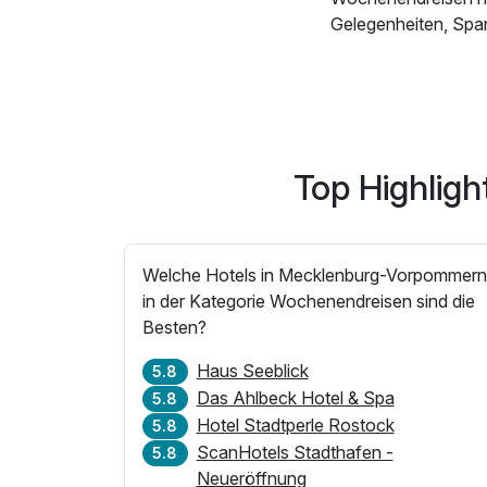
Gelegenheiten, Spa
Top Highlig
Welche Hotels in Mecklenburg-Vorpommer
in der Kategorie Wochenendreisen sind die
Besten?
Haus Seeblick
5.8
Das Ahlbeck Hotel & Spa
5.8
Hotel Stadtperle Rostock
5.8
ScanHotels Stadthafen -
5.8
Neueröffnung