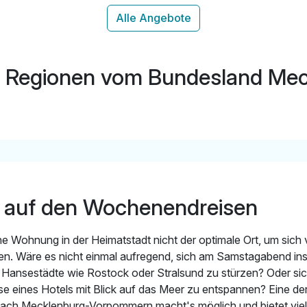
inkl. Rad- & Wanderkarten der Umgebung
inkl. Nutzung W-Lan
inkl. Parkplatz
r Regionen vom Bundesland M
é auf den Wochenendreisen
ene Wohnung in der Heimatstadt nicht der optimale Ort, um sich
n. Wäre es nicht einmal aufregend, sich am Samstagabend ins 
r Hansestädte wie Rostock oder Stralsund zu stürzen? Oder sic
se eines Hotels mit Blick auf das Meer zu entspannen? Eine der
ch Mecklenburg-Vorpommern macht's möglich und bietet vielf