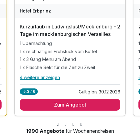
Hotel Erbprinz
Kurzurlaub in Ludwigslust/Mecklenburg - 2
Tage im mecklenburgischen Versailles
e
1 Übernachtung
1 x reichhaltiges Frühstück vom Buffet
1 x 3 Gang Menü am Abend
de Momente zu zweit
1 x Flasche Sekt für die Zeit zu Zweit
4 weitere anzeigen
Alle Inklusivleistungen
8 enthalten
6
Gültig bis 30.12.2026
5,3 / 6
e
1 Übernachtung
Zum Angebot
1 x reichhaltiges Frühstück vom Buffet
1 x 3 Gang Menü am Abend
1 x Flasche Sekt für die Zeit zu Zweit
1 x Flasche Mineralwasser zur Begrüßung im
1990 Angebote
für Wochenendreisen
Zimmer