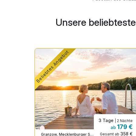
Unsere beliebtest
Beliebtes Angebot
3 Tage
| 3 Nächte
| 2 Nächte
143 €
179 €
b
ab
Nur noch Restplätze
286 €
358 €
ab
Gesamt ab
Granzow, Mecklenburger Seenplatte