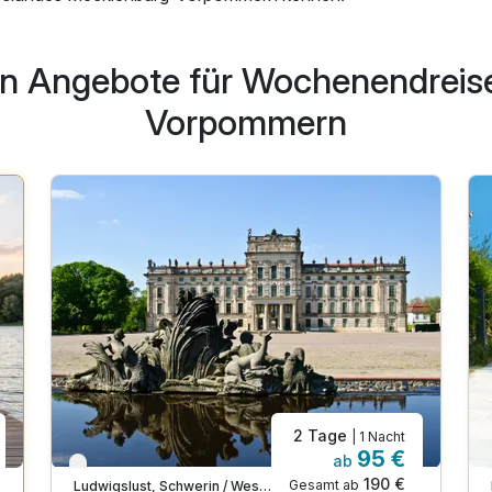
en Angebote für Wochenendreis
Vorpommern
2 Tage
| 1 Nacht
95 €
ab
Verfügbar bis Dezember
190 €
Gesamt ab
Ludwigslust, Schwerin / Westmecklenburg