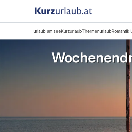
urlaub am see
Kurzurlaub
Thermenurlaub
Romantik 
Wochenendr