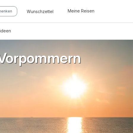
Meine Reisen
Wunschzettel
chenken
eideen
-Vorpommern