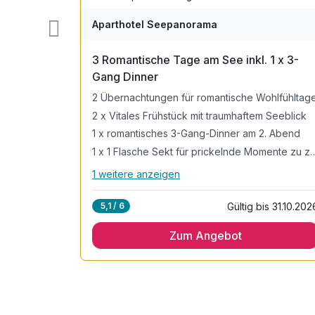
Aparthotel Seepanorama
3 Romantische Tage am See inkl. 1 x 3-
Gang Dinner
2 Übernachtungen für romantische Wohlfühltag
2 x Vitales Frühstück mit traumhaftem Seeblick
1 x romantisches 3-Gang-Dinner am 2. Abend
inkl. Nutzung des Sauna- und Schwimmbadbereichs
1 x 1 Flasche Sekt für prickeln
1 weitere anzeigen
Alle Inklusivleistungen
n
5 enthalten
s 22.12.2027
Gültig bis 31.10.202
5,1 / 6
2 Übernachtungen für romantische Wohlfühltag
Zum Angebot
2 x Vitales Frühstück mit traumhaftem Seeblick
1 x romantisches 3-Gang-Dinner am 2. Abend
1 x 1 Flasche Sekt für prickelnde Momente zu
zweit
inkl. Wohlfühlzeit im Wellnessbereich