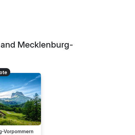
sland Mecklenburg-
ote
urg-Vorpommern