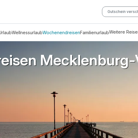
Gutschein vers
Weitere Reis
Urlaub
Wellnessurlaub
Wochenendreisen
Familienurlaub
eisen Mecklenburg