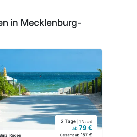
en in Mecklenburg-
2 Tage
| 1 Nacht
79 €
ab
Verfügbar bis Dezember
Viele Term
157 €
Gesamt ab
Binz, Rügen
Sassnitz, 