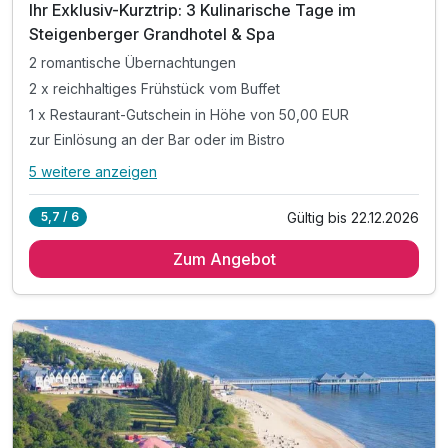
202
Ihr Exklusiv-Kurztrip: 3 Kulinarische Tage im
5
Steigenberger Grandhotel & Spa
2 romantische Übernachtungen
2 x reichhaltiges Frühstück vom Buffet
1 x Restaurant-Gutschein in Höhe von 50,00 EUR
zur Einlösung an der Bar oder im Bistro
5 weitere anzeigen
Alle Inklusivleistungen
9 enthalten
Gültig bis 22.12.2026
5,7 / 6
2 romantische Übernachtungen
Zum Angebot
2 x reichhaltiges Frühstück vom Buffet
1 x Restaurant-Gutschein in Höhe von 50,00 EUR
zur Einlösung an der Bar oder im Bistro
inkl. Flasche Wein bei Anreise im Zimmer
inkl. Eintritt in die 2000m² Wellnesslandschaft*
inkl. leihweise Bademantel und Badeschuhe
inkl. Kinderanimationsprogramm im Kids Club
inkl. W-Lan im gesamten Haus