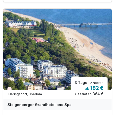
inkl. Eintritt in die 2000m² Wellnesslandschaft*
inkl. leihweise Bademantel und Badeschuhe
inkl. Kinderanimationsprogramm im Kids Club
inkl. W-LAN im gesamten Haus
3 Tage
| 2 Nächte
182 €
ab
Wieder frei ab September
364 €
Gesamt ab
Heringsdorf, Usedom
A
WAR
Steigenberger Grandhotel and Spa
D