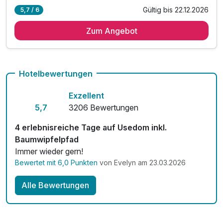
Gültig bis 22.12.2026
5,7 / 6
3 romantische Übernachtungen
Zum Angebot
3 x reichhaltiges Frühstück vom Buffet
1 x Restaurant-Gutschein in Höhe von 100,00 EUR
1 x regionale Überraschung auf dem Zimmer
inkl. Eintritt in die 2000² Wellnesslandschaft*
Hotelbewertungen
inkl. leihweise Bademantel und Badeschuhe
Exzellent
inkl. Kinderanimationsprogramm im Kids Club
5,7
3206 Bewertungen
inkl. W-Lan im gesamten Haus
4 erlebnisreiche Tage auf Usedom inkl.
Baumwipfelpfad
Immer wieder gern!
Bewertet mit 6,0 Punkten
von Evelyn am 23.03.2026
Alle Bewertungen