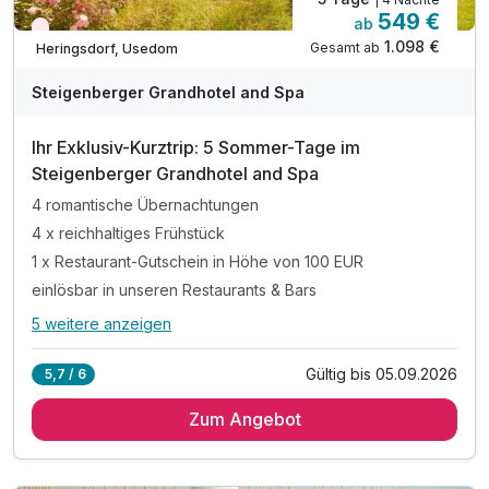
549 €
ab
Wieder frei ab September
1.098 €
Gesamt ab
Heringsdorf, Usedom
A
WAR
Steigenberger Grandhotel and Spa
D
202
Ihr Exklusiv-Kurztrip: 5 Sommer-Tage im
5
Steigenberger Grandhotel and Spa
4 romantische Übernachtungen
4 x reichhaltiges Frühstück
1 x Restaurant-Gutschein in Höhe von 100 EUR
einlösbar in unseren Restaurants & Bars
5 weitere anzeigen
Alle Inklusivleistungen
9 enthalten
Gültig bis 05.09.2026
5,7 / 6
4 romantische Übernachtungen
Zum Angebot
4 x reichhaltiges Frühstück
1 x Restaurant-Gutschein in Höhe von 100 EUR
einlösbar in unseren Restaurants & Bars