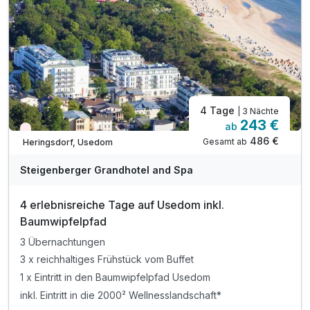
4 Tage
| 3 Nächte
243 €
ab
Wieder frei ab September
486 €
Gesamt ab
Heringsdorf, Usedom
A
WAR
Steigenberger Grandhotel and Spa
D
202
4 erlebnisreiche Tage auf Usedom inkl.
5
Baumwipfelpfad
3 Übernachtungen
3 x reichhaltiges Frühstück vom Buffet
1 x Eintritt in den Baumwipfelpfad Usedom
inkl. Eintritt in die 2000² Wellnesslandschaft*