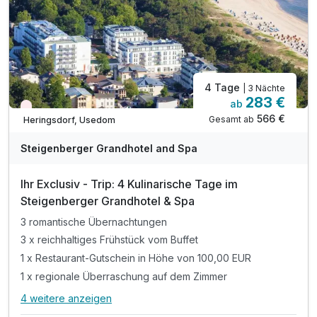
4 Tage
| 3 Nächte
283 €
ab
Wieder frei ab September
566 €
Gesamt ab
Heringsdorf, Usedom
A
WAR
Steigenberger Grandhotel and Spa
D
202
Ihr Exclusiv - Trip: 4 Kulinarische Tage im
5
Steigenberger Grandhotel & Spa
3 romantische Übernachtungen
3 x reichhaltiges Frühstück vom Buffet
1 x Restaurant-Gutschein in Höhe von 100,00 EUR
1 x regionale Überraschung auf dem Zimmer
4 weitere anzeigen
Alle Inklusivleistungen
8 enthalten