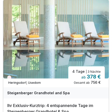
1 x Flasche Wasser bei Anreise im Zimmer
inkl. Eintritt in die 2000m² Wellnesslandschaft
mit Innen-, Außenpool, 4 Saunen, Fitnessraum
mit Kindern nutzbar von 11-12 Uhr & 15-16 Uhr
täglich Kinderanimationsprogramm im Kids Club
4 Tage
| 3 Nächte
378 €
ab
Wieder frei ab September
756 €
Gesamt ab
Heringsdorf, Usedom
A
WAR
Steigenberger Grandhotel and Spa
D
202
Ihr Exklusiv-Kurztrip: 4 entspannende Tage im
5
Steigenberger Grandhotel & Spa