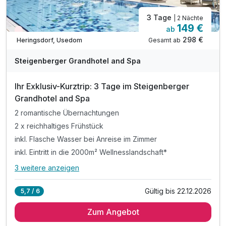
3 Tage
| 2 Nächte
149 €
ab
Wieder frei ab September
298 €
Gesamt ab
Heringsdorf, Usedom
A
WAR
Steigenberger Grandhotel and Spa
D
202
Ihr Exklusiv-Kurztrip: 3 Tage im Steigenberger
5
Grandhotel and Spa
2 romantische Übernachtungen
2 x reichhaltiges Frühstück
inkl. Flasche Wasser bei Anreise im Zimmer
inkl. Eintritt in die 2000m² Wellnesslandschaft*
3 weitere anzeigen
Alle Inklusivleistungen
7 enthalten
Gültig bis 22.12.2026
5,7 / 6
2 romantische Übernachtungen
Zum Angebot
2 x reichhaltiges Frühstück
inkl. Flasche Wasser bei Anreise im Zimmer