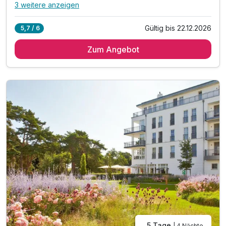
3 weitere anzeigen
Alle Inklusivleistungen
7 enthalten
Gültig bis 22.12.2026
5,7 / 6
3 Übernachtungen
Zum Angebot
3 x reichhaltiges Frühstück vom Buffet
1 x Eintritt in den Baumwipfelpfad Usedom
inkl. Eintritt in die 2000² Wellnesslandschaft*
inkl. leihweise Bademantel und Badeschuhe
inkl. Kinderanimationsprogramm im Kids Club
inkl. W-Lan im gesamten Haus
5 Tage
| 4 Nächte