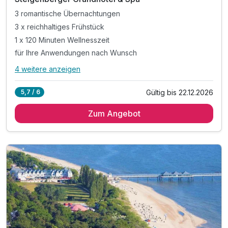
3 romantische Übernachtungen
3 x reichhaltiges Frühstück
1 x 120 Minuten Wellnesszeit
für Ihre Anwendungen nach Wunsch
4 weitere anzeigen
Alle Inklusivleistungen
8 enthalten
Gültig bis 22.12.2026
5,7 / 6
3 romantische Übernachtungen
Zum Angebot
3 x reichhaltiges Frühstück
1 x 120 Minuten Wellnesszeit
für Ihre Anwendungen nach Wunsch
inkl. Nutzung des 2000m² Wellnessbereichs*
inkl. leihweise Bademantel und Badeschuhe
inkl. Flasche Wasser bei Anreise im Zimmer
inkl. W-LAN im gesamten Haus