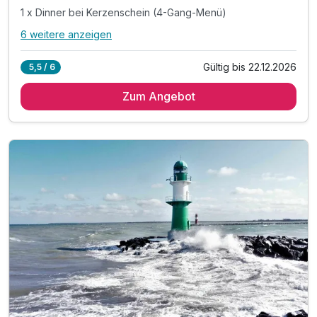
1 x Dinner bei Kerzenschein (4-Gang-Menü)
6 weitere anzeigen
Alle Inklusivleistungen
10 enthalten
Gültig bis 22.12.2026
5,5 / 6
2 Übernachtungen
Zum Angebot
2 x reichhaltiges Frühstück vom Buffet
Piccolo und Pralinen bei Anreise
1 x Dinner bei Kerzenschein (4-Gang-Menü)
1 x Shiatsu Kopfmassagen
1 x Kaffee und Kuchen Mahlwerk neben
inkl. Nutzung W-Lan
inkl. Leihbademantel, Saunahandtuch & Badelatschen
inkl. Sauna
inkl. 1 Flasche Wasser bei Anreise