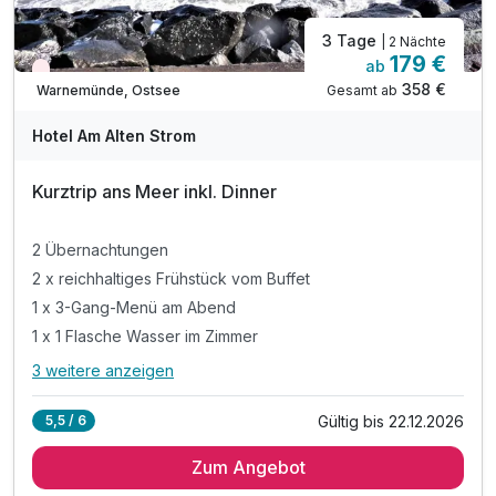
3 Tage
| 2 Nächte
179 €
ab
Wieder frei ab Oktober
358 €
Gesamt ab
Warnemünde, Ostsee
Hotel Am Alten Strom
Kurztrip ans Meer inkl. Dinner
2 Übernachtungen
2 x reichhaltiges Frühstück vom Buffet
1 x 3-Gang-Menü am Abend
1 x 1 Flasche Wasser im Zimmer
3 weitere anzeigen
Alle Inklusivleistungen
7 enthalten
Gültig bis 22.12.2026
5,5 / 6
2 Übernachtungen
Zum Angebot
2 x reichhaltiges Frühstück vom Buffet