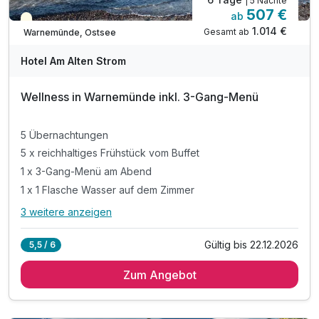
| 5 Nächte
507 €
ab
Teilweise ausgelastet
1.014 €
Gesamt ab
Warnemünde, Ostsee
Hotel Am Alten Strom
Wellness in Warnemünde inkl. 3-Gang-Menü
5 Übernachtungen
5 x reichhaltiges Frühstück vom Buffet
1 x 3-Gang-Menü am Abend
1 x 1 Flasche Wasser auf dem Zimmer
3 weitere anzeigen
Alle Inklusivleistungen
7 enthalten
Gültig bis 22.12.2026
5,5 / 6
5 Übernachtungen
Zum Angebot
5 x reichhaltiges Frühstück vom Buffet
1 x 3-Gang-Menü am Abend
1 x 1 Flasche Wasser auf dem Zimmer