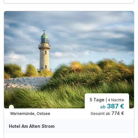
1 x 3-Gang-Menü am Abend
1 x 1 Flasche Wasser im Zimmer
inkl. Saunabenutzung
inkl. Leihbademantel, Saunahandtuch & Badelatschen
inkl. Nutzung W-Lan
5 Tage
| 4 Nächte
387 €
ab
Teilweise ausgelastet
774 €
Gesamt ab
Warnemünde, Ostsee
Hotel Am Alten Strom