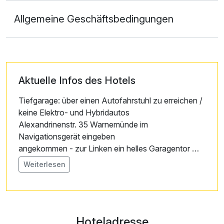
Allgemeine Geschäftsbedingungen
Aktuelle Infos des Hotels
Tiefgarage: über einen Autofahrstuhl zu erreichen /
keine Elektro- und Hybridautos
Alexandrinenstr. 35 Warnemünde im
Navigationsgerät eingeben
angekommen - zur Linken ein helles Garagentor mit
unserem Logo - klingeln
Weiterlesen
max. Höhe: 1,95m, max. Länge: 5,5m
Hoteladresse