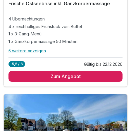
Frische Ostseebrise inkl. Ganzkörpermassage
4 Übernachtungen
4 x reichhaltiges Frühstück vom Buffet
1 x 3-Gang-Menü
1 x Ganzkörpermassage 50 Minuten
5 weitere anzeigen
Alle Inklusivleistungen
9 enthalten
Gültig bis 22.12.2026
5,5 / 6
4 Übernachtungen
Zum Angebot
4 x reichhaltiges Frühstück vom Buffet
1 x 3-Gang-Menü
1 x Ganzkörpermassage 50 Minuten
1 x Flasche Wasser bei Anreise
1 x Kaffee & Kuchen im "Mahlwerk"
inkl. Saunanutzung
inkl. Leihbademantel, Saunahandtuch & Badelatschen
inkl. Nutzung W-Lan