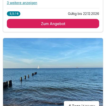
3 weitere anzeigen
Alle Inklusivleistungen
7 enthalten
Gültig bis 22.12.2026
5,5 / 6
3 Übernachtungen
Zum Angebot
3 x reichhaltiges Frühstück vom Buffet
1 x 3-Gang-Menü am Abend
1 x 1 Flasche Wasser im Zimmer
inkl. Saunabenutzung
inkl. Leihbademantel, Saunahandtuch & Badelatschen
inkl. Nutzung W-Lan
6 Tage