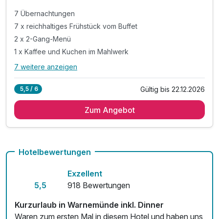
7 Übernachtungen
7 x reichhaltiges Frühstück vom Buffet
2 x 2-Gang-Menü
1 x Kaffee und Kuchen im Mahlwerk
7 weitere anzeigen
Alle Inklusivleistungen
11 enthalten
Gültig bis 22.12.2026
5,5 / 6
7 Übernachtungen
Zum Angebot
7 x reichhaltiges Frühstück vom Buffet
2 x 2-Gang-Menü
1 x Kaffee und Kuchen im Mahlwerk
1 x Hafenrundfahrt mit Käppn Brass
Hotelbewertungen
1 x Stadtrundgang in Warnemünde
Exzellent
1 x Rückenmassage
5,5
918 Bewertungen
1 x Flasche Wasser bei Anreise
inkl. Sauna
Kurzurlaub in Warnemünde inkl. Dinner
inkl. WLan
Waren zum ersten Mal in diesem Hotel und haben uns