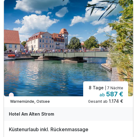
1 x Frische-Kick-Gesichtsbehandlung
1 x Moorpackung und Rückenmassage
1 x Fuß-Reflexzonenmassage
8 Tage
| 7 Nächte
587 €
ab
Wieder frei ab September
1.174 €
Gesamt ab
Warnemünde, Ostsee
Hotel Am Alten Strom
Küstenurlaub inkl. Rückenmassage