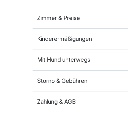
Zimmer & Preise
Doppelzimmer Komfort
Kinderermäßigungen
2 Erwachsene und 1 Kind
Mit Hund unterwegs
Storno & Gebühren
Zahlung & AGB