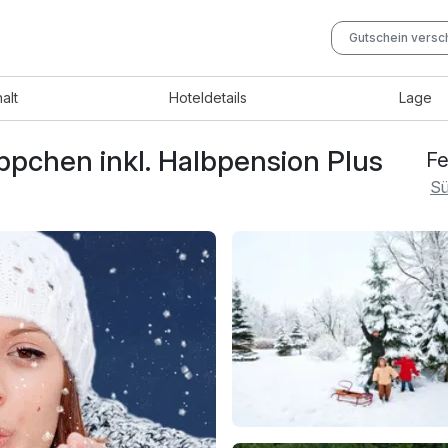
Gutschein vers
halt
Hotel
details
Lage
pchen inkl. Halbpension Plus
Fe
Sü