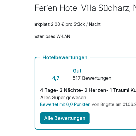
Ihr Wohlfühl-Extra
Ferien Hotel Villa Südharz
pro Aufenthalt
Late Check Out bis 14.00 Uhr
Parkplatz 2,00 € pro Stück / Nacht
pro Zimmer
Kostenloses W-LAN
Leihbademantel
pro Stück
Hotelbewertungen
Strauss bunte Blumen
Gut
pro Stück
4,7
517 Bewertungen
4 Tage- 3 Nächte- 2 Herzen- 1 Traum! Ku
Alles Super gewesen
Bewertet mit 6,0 Punkten
von Brigitte am 01.06
Alle Bewertungen