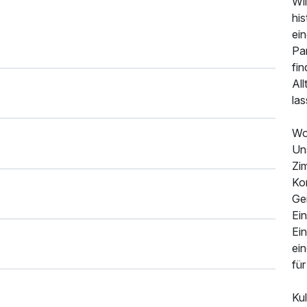
Wi
his
ei
Pa
fi
All
las
Wo
Uns
Zi
Ko
Ge
Ei
Ei
ein
fü
Kul