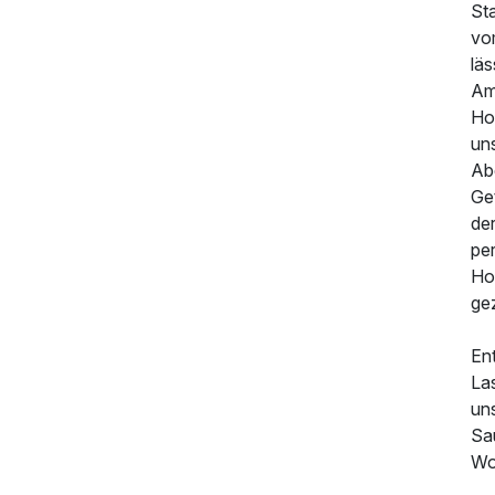
Sta
vo
läs
Am
259,00 €
p.P. ab
Hot
un
Ab
Ge
de
per
Hot
gez
En
Las
un
Sa
Wo