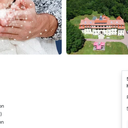
on
s)
en