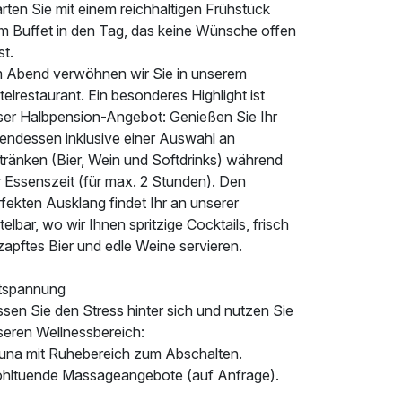
rten Sie mit einem reichhaltigen Frühstück
m Buffet in den Tag, das keine Wünsche offen
st.
 Abend verwöhnen wir Sie in unserem
elrestaurant. Ein besonderes Highlight ist
ser Halbpension-Angebot: Genießen Sie Ihr
endessen inklusive einer Auswahl an
tränken (Bier, Wein und Softdrinks) während
r Essenszeit (für max. 2 Stunden). Den
fekten Ausklang findet Ihr an unserer
elbar, wo wir Ihnen spritzige Cocktails, frisch
apftes Bier und edle Weine servieren.
tspannung
sen Sie den Stress hinter sich und nutzen Sie
seren Wellnessbereich:
una mit Ruhebereich zum Abschalten.
hltuende Massageangebote (auf Anfrage).