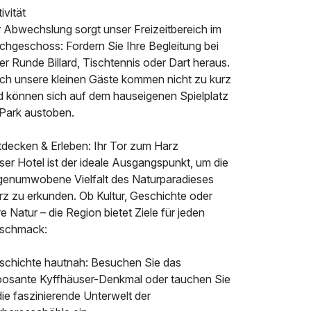
ivität
r Abwechslung sorgt unser Freizeitbereich im
chgeschoss: Fordern Sie Ihre Begleitung bei
er Runde Billard, Tischtennis oder Dart heraus.
ch unsere kleinen Gäste kommen nicht zu kurz
d können sich auf dem hauseigenen Spielplatz
 Park austoben.
tdecken & Erleben: Ihr Tor zum Harz
er Hotel ist der ideale Ausgangspunkt, um die
genumwobene Vielfalt des Naturparadieses
rz zu erkunden. Ob Kultur, Geschichte oder
e Natur – die Region bietet Ziele für jeden
schmack:
schichte hautnah: Besuchen Sie das
posante Kyffhäuser-Denkmal oder tauchen Sie
die faszinierende Unterwelt der