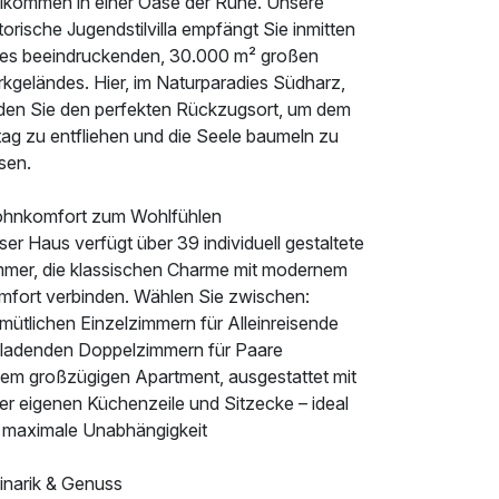
llkommen in einer Oase der Ruhe. Unsere
torische Jugendstilvilla empfängt Sie inmitten
nes beeindruckenden, 30.000 m² großen
rkgeländes. Hier, im Naturparadies Südharz,
nden Sie den perfekten Rückzugsort, um dem
tag zu entfliehen und die Seele baumeln zu
sen.
hnkomfort zum Wohlfühlen
er Haus verfügt über 39 individuell gestaltete
mmer, die klassischen Charme mit modernem
mfort verbinden. Wählen Sie zwischen:
mütlichen Einzelzimmern für Alleinreisende
nladenden Doppelzimmern für Paare
nem großzügigen Apartment, ausgestattet mit
er eigenen Küchenzeile und Sitzecke – ideal
r maximale Unabhängigkeit
inarik & Genuss