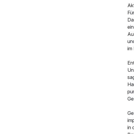
Akt
Fü
Da
ein
Au
un
im
En
279,00 €
p.P. ab
Uns
sa
Ha
pur
Ge
Ge
im
in 