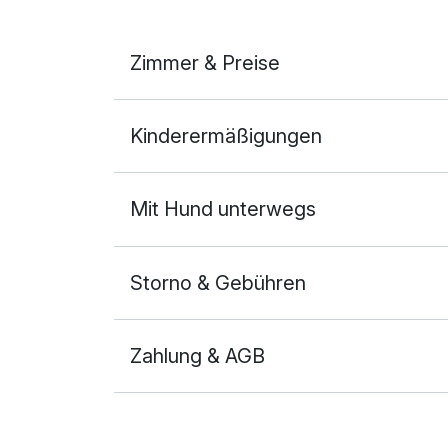
Zimmer & Preise
Doppelzimmer Komfort
Kinderermäßigungen
2 Erwachsene und 1 Kind
Mit Hund unterwegs
Storno & Gebühren
Zahlung & AGB