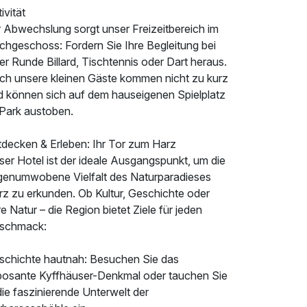
ivität
r Abwechslung sorgt unser Freizeitbereich im
chgeschoss: Fordern Sie Ihre Begleitung bei
er Runde Billard, Tischtennis oder Dart heraus.
ch unsere kleinen Gäste kommen nicht zu kurz
d können sich auf dem hauseigenen Spielplatz
 Park austoben.
tdecken & Erleben: Ihr Tor zum Harz
er Hotel ist der ideale Ausgangspunkt, um die
genumwobene Vielfalt des Naturparadieses
rz zu erkunden. Ob Kultur, Geschichte oder
e Natur – die Region bietet Ziele für jeden
schmack:
schichte hautnah: Besuchen Sie das
posante Kyffhäuser-Denkmal oder tauchen Sie
die faszinierende Unterwelt der