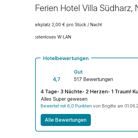
Ihr Wohlfühl-Extra
Ferien Hotel Villa Südharz
pro Aufenthalt
Late Check Out bis 14.00 Uhr
Parkplatz 2,00 € pro Stück / Nacht
pro Zimmer
Kostenloses W-LAN
Leihbademantel
pro Stück
Hotelbewertungen
Strauss bunte Blumen
Gut
pro Stück
4,7
517 Bewertungen
4 Tage- 3 Nächte- 2 Herzen- 1 Traum! Ku
Alles Super gewesen
Bewertet mit 6,0 Punkten
von Brigitte am 01.06
Alle Bewertungen