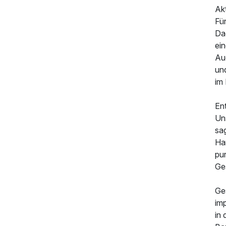
Akt
Fü
Da
ein
Au
un
im
En
145,00 €
p.P. ab
Uns
sa
Ha
pur
Ge
Ge
im
in 