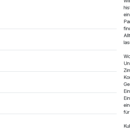
Wi
his
ei
Pa
fi
All
las
Wo
Uns
Zi
Ko
Ge
Ei
Ei
ein
fü
Kul