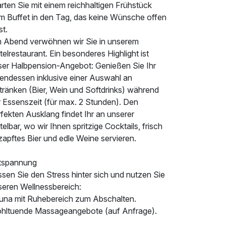
rten Sie mit einem reichhaltigen Frühstück
m Buffet in den Tag, das keine Wünsche offen
st.
 Abend verwöhnen wir Sie in unserem
elrestaurant. Ein besonderes Highlight ist
ser Halbpension-Angebot: Genießen Sie Ihr
endessen inklusive einer Auswahl an
tränken (Bier, Wein und Softdrinks) während
r Essenszeit (für max. 2 Stunden). Den
fekten Ausklang findet Ihr an unserer
elbar, wo wir Ihnen spritzige Cocktails, frisch
apftes Bier und edle Weine servieren.
tspannung
sen Sie den Stress hinter sich und nutzen Sie
seren Wellnessbereich:
una mit Ruhebereich zum Abschalten.
hltuende Massageangebote (auf Anfrage).