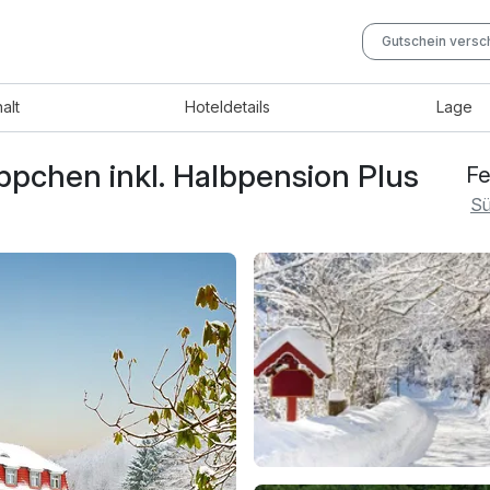
Gutschein vers
halt
Hotel
details
Lage
pchen inkl. Halbpension Plus
Fe
Sü