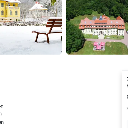
on
s)
en