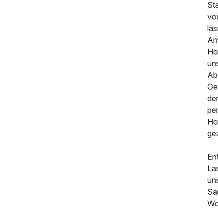
Sta
vo
läs
Am
135,00 €
p.P. ab
Hot
un
Ab
Ge
de
per
Hot
gez
En
Las
un
Sa
Wo