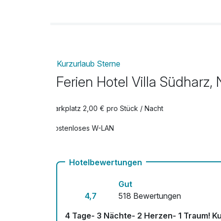
Ihr Romantik-Extra
pro Zimmer
Kurzurlaub Sterne
Ihr Wohlfühl-Extra
Ferien Hotel Villa Südharz
pro Aufenthalt
Late Check Out bis 14.00 Uhr
Parkplatz 2,00 € pro Stück / Nacht
pro Zimmer
Kostenloses W-LAN
Leihbademantel
pro Stück
Hotelbewertungen
Strauss bunte Blumen
Gut
pro Stück
4,7
518 Bewertungen
4 Tage- 3 Nächte- 2 Herzen- 1 Traum! Ku