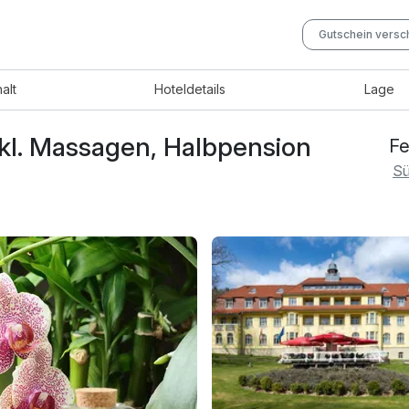
Gutschein vers
halt
Hotel
details
Lage
nkl. Massagen, Halbpension
Fe
Sü