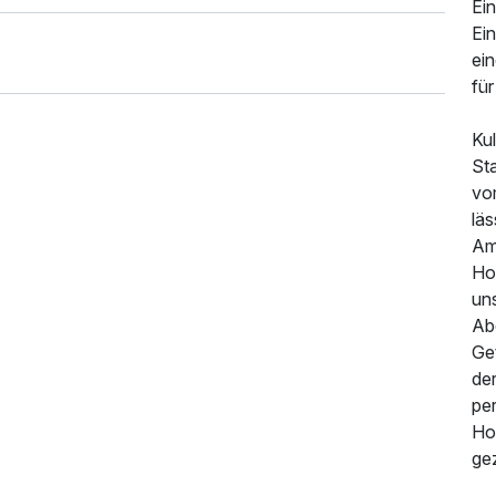
Ei
Ei
ein
fü
Kul
Sta
vo
läs
Am
534,00 €
p.P. ab
Hot
un
Ab
Ge
de
per
Hot
gez