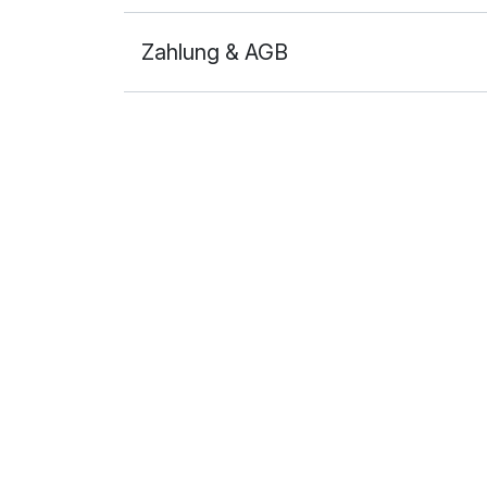
Zahlung & AGB
Ausstattung
Für 8 Tage
Doppelzimmer mit Balkon
2 Erwachsene und 1 Kind