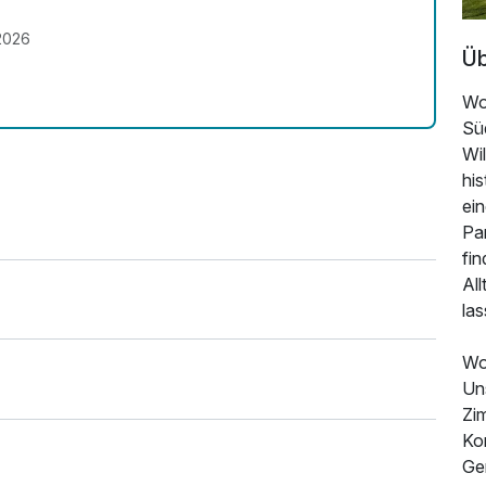
.2026
Üb
Wo 
Sü
Wi
his
ei
Pa
fi
All
las
Wo
Uns
Zi
Ko
Ge