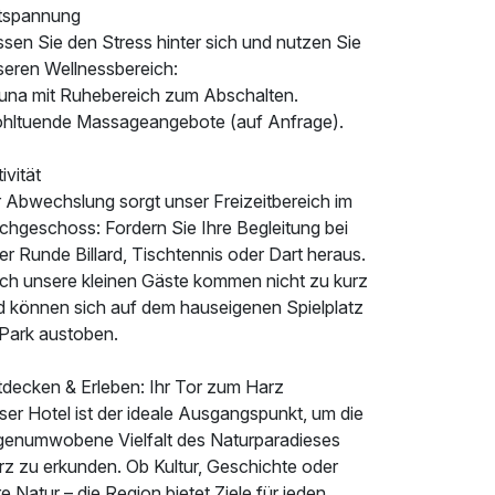
tspannung
sen Sie den Stress hinter sich und nutzen Sie
seren Wellnessbereich:
una mit Ruhebereich zum Abschalten.
hltuende Massageangebote (auf Anfrage).
ivität
r Abwechslung sorgt unser Freizeitbereich im
chgeschoss: Fordern Sie Ihre Begleitung bei
er Runde Billard, Tischtennis oder Dart heraus.
ch unsere kleinen Gäste kommen nicht zu kurz
d können sich auf dem hauseigenen Spielplatz
 Park austoben.
tdecken & Erleben: Ihr Tor zum Harz
er Hotel ist der ideale Ausgangspunkt, um die
genumwobene Vielfalt des Naturparadieses
rz zu erkunden. Ob Kultur, Geschichte oder
e Natur – die Region bietet Ziele für jeden