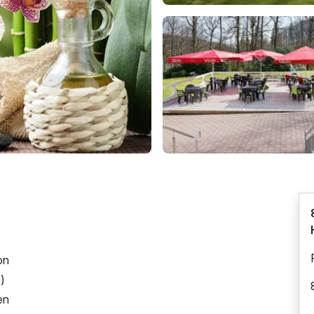
on
s)
en