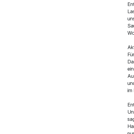
En
Las
un
Sa
Wo
Akt
Fü
Da
ein
Au
un
im
En
569,00 €
p.P. ab
Uns
sa
Ha
pur