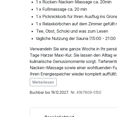
1 x Rücken-Nacken-Massage ca. 20min
1 x Fußmassage ca. 20 min
1 x Picknickkorb für Ihren Ausflug ins Grün
1 x Relaxkörbchen auf dem Zimmer gefüllt 
Tee, Obst, Schoki und was zum Lesen
tägliche Nutzung der Sauna (15:00 - 21:00
Verwandeln Sie eine ganze Woche in Ihr persön
Tage Harzer Maxi-Kur. Sie lassen den Alltag we
kulinarische Genussmomente sorgt. Tiefenent
Nacken-Massage sowie einer wohltuenden Fuß
Ihren Energiespeicher wieder komplett auffüllt!
Weiterlesen
Im Angebot enthalten
W-LAN Nutzung / Internetnutzung
Buchbar bis 19.12.2027.
Nr: A167809-5150