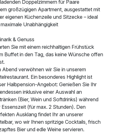
nladenden Doppelzimmern für Paare
nem großzügigen Apartment, ausgestattet mit
er eigenen Küchenzeile und Sitzecke – ideal
r maximale Unabhängigkeit
inarik & Genuss
rten Sie mit einem reichhaltigen Frühstück
m Buffet in den Tag, das keine Wünsche offen
st.
 Abend verwöhnen wir Sie in unserem
elrestaurant. Ein besonderes Highlight ist
ser Halbpension-Angebot: Genießen Sie Ihr
endessen inklusive einer Auswahl an
tränken (Bier, Wein und Softdrinks) während
r Essenszeit (für max. 2 Stunden). Den
fekten Ausklang findet Ihr an unserer
elbar, wo wir Ihnen spritzige Cocktails, frisch
apftes Bier und edle Weine servieren.