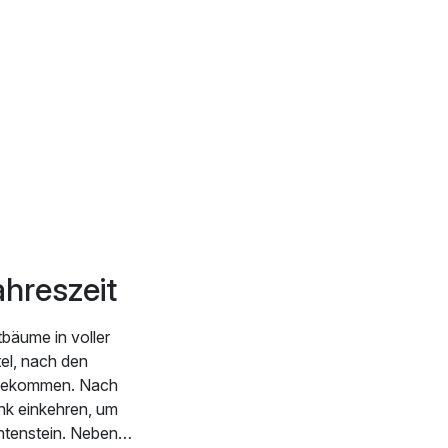
ahreszeit
tbäume in voller
tel, nach den
e gekommen. Nach
nk einkehren, um
chtenstein. Neben