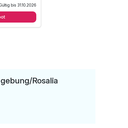
Gültig bis 31.10.2026
ot
om Buffet
 Margarethen
 "Extras" hinzu
ern:
mgebung/Rosalia