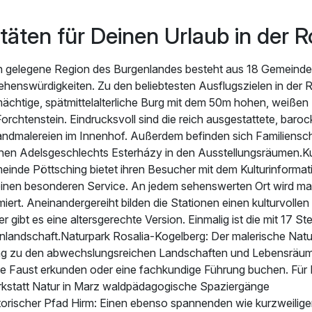
täten für Deinen Urlaub in der R
en gelegene Region des Burgenlandes besteht aus 18 Gemeinde
ehenswürdigkeiten. Zu den beliebtesten Ausflugszielen in der 
mächtige, spätmittelalterliche Burg mit dem 50m hohen, weißen 
orchtenstein. Eindrucksvoll sind die reich ausgestattete, baro
ndmalereien im Innenhof. Außerdem befinden sich Familiensc
hen Adelsgeschlechts Esterházy in den Ausstellungsräumen.Ku
einde Pöttsching bietet ihren Besucher mit dem Kulturinforma
inen besonderen Service. An jedem sehenswerten Ort wird man
iert. Aneinandergereiht bilden die Stationen einen kulturvol
r gibt es eine altersgerechte Version. Einmalig ist die mit 17 S
enlandschaft.Naturpark Rosalia-Kogelberg: Der malerische Natu
ang zu den abwechslungsreichen Landschaften und Lebensräum
ne Faust erkunden oder eine fachkundige Führung buchen. Für F
kstatt Natur in Marz waldpädagogische Spaziergänge
storischer Pfad Hirm: Einen ebenso spannenden wie kurzweiligen