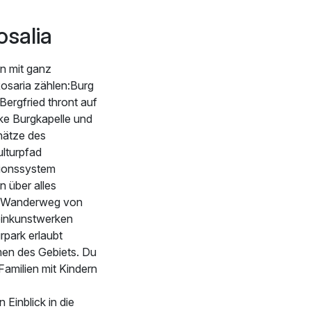
osalia
n mit ganz
Rosaria zählen:Burg
Bergfried thront auf
cke Burgkapelle und
hätze des
lturpfad
tionssystem
 über alles
len Wanderweg von
teinkunstwerken
rpark erlaubt
en des Gebiets. Du
amilien mit Kindern
 Einblick in die