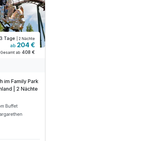
3 Tage
| 2 Nächte
204 €
ab
408 €
Gesamt ab
ch im Family Park
nland | 2 Nächte
om Buffet
 Margarethen
2 enthalten