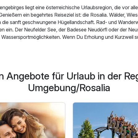
ngebirges liegt eine österreichische Urlaubsregion, die vor all
enießern ein begehrtes Reiseziel ist: die Rosalia. Wälder, Wi
n die sanft geschwungene Hügellandschaft. Rad- und Wander
n ein. Der Neufelder See, der Badesee Neudörfl oder der Neu
 Wassersportmöglichkeiten. Wenn Du Erholung und Kurzweil suc
lia
dafür die besten Bedingungen. Hier kannst Du in der Stille 
d die zahllosen Natur- und Kulturdenkmäler kennenlernen. In d
runn beispielsweise erlebst Du Wellness pur. Aus der Thermalq
te Heilwasser, der magnesiumreiche Säuerling. Die Rosalia pun
n Angebote für Urlaub in der Re
name „Süße Region“ verrät es: Das leibliche Wohl wird hier nich
tanien und Wein gedeihen in dem milden Klima. In den Restaur
Umgebung/Rosalia
dest Du eine reiche Auswahl kulinarischer Spezialitäten zum Au