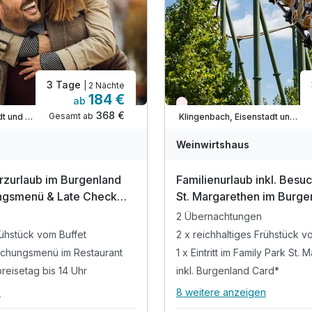
3 Tage
| 2 Nächte
184 €
ab
t
Nur noch Restplätze
368 €
Gesamt ab
Eisenstadt, Eisenstadt und Umgebung/Rosalia
Klingenbach, Eisenstadt und Umgebung/Rosalia
Weinwirtshaus
rzurlaub im Burgenland
Familienurlaub inkl. Besu
ungsmenü & Late Check
St. Margarethen im Burge
Tage
2 Übernachtungen
rühstück vom Buffet
2 x reichhaltiges Frühstück v
schungsmenü im Restaurant
1 x Eintritt im Family Park St.
reisetag bis 14 Uhr
inkl. Burgenland Card*
n
8 weitere anzeigen
stungen
Alle Inklusivleistungen
6 enthalten
1