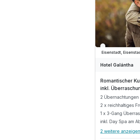
Nur noch bis Augus
Hotel Galántha
Romantischer Ku
inkl. Überrasch
out mit SPA | 3 
2 Übernachtungen
2 x reichhaltiges F
1 x 3-Gang Überra
inkl. Day Spa am Ab
2 weitere anzeige
Alle Inklusivlei