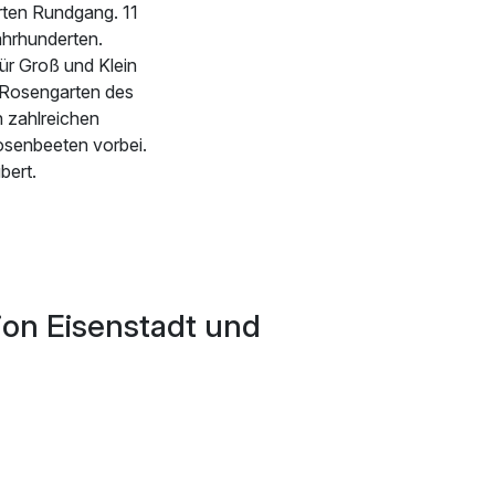
rten Rundgang. 11
ahrhunderten.
ür Groß und Klein
 Rosengarten des
n zahlreichen
osenbeeten vorbei.
bert.
ion Eisenstadt und