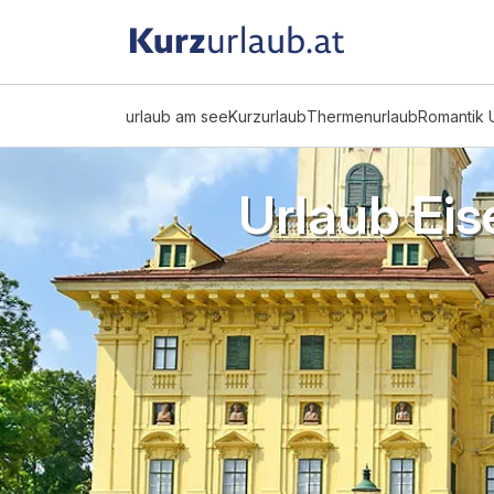
urlaub am see
Kurzurlaub
Thermenurlaub
Romantik 
Urlaub Ei