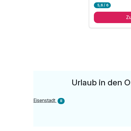
5,6 / 6
2 Übernachtungen
Z
2 x reichhaltiges F
1 x 3-Gang Überra
inkl. Day Spa am Ab
inkl. Late Check Ou
inkl. 1 Fl. Quin Qui
Urlaub in den 
Eisenstadt
8