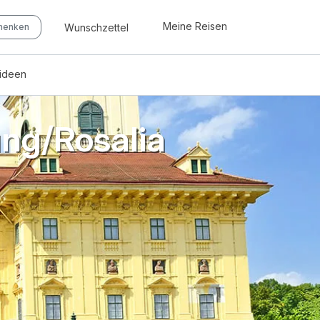
Meine Reisen
Wunschzettel
chenken
eideen
ng/Rosalia