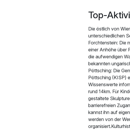
Top-Aktivi
Die östlich von Wi
unterschiedlichen S
Forchtenstein: Die 
einer Anhöhe über F
die aufwendigen Wa
bekannten ungarisc
Pöttsching: Die Gem
Pöttsching (KISP) e
Wissenswerte inform
rund 14km. Für Kinde
gestaltete Skulptur
barrierefreien Zug
kannst ihn auf eige
werden von der Wer
organisiert.Kulturhi