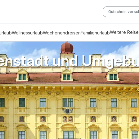
Gutschein vers
Weitere Reis
Urlaub
Wellnessurlaub
Wochenendreisen
Familienurlaub
senstadt und Umgebu