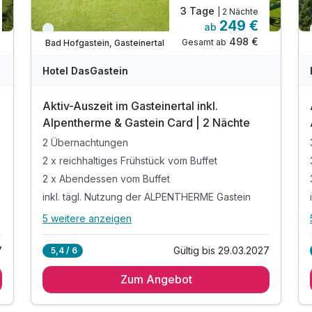
3 Tage
| 2 Nächte
249 €
ab
Viele Termine frei
498 €
Gesamt ab
Bad Hofgastein, Gasteinertal
Hotel DasGastein
Aktiv-Auszeit im Gasteinertal inkl.
Alpentherme & Gastein Card | 2 Nächte
2 Übernachtungen
2 x reichhaltiges Frühstück vom Buffet
2 x Abendessen vom Buffet
inkl. tägl. Nutzung der ALPENTHERME Gastein
5 weitere anzeigen
Alle Inklusivleistungen
9 enthalten
7
Gültig bis 29.03.2027
5,4 / 6
2 Übernachtungen
Zum Angebot
2 x reichhaltiges Frühstück vom Buffet
2 x Abendessen vom Buffet