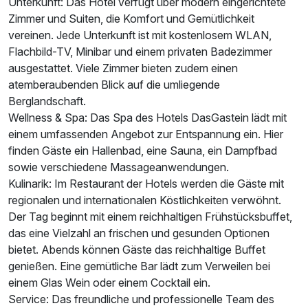
Unterkunft: Das Hotel verfügt über modern eingerichtete
Ausstattung
Zimmer und Suiten, die Komfort und Gemütlichkeit
vereinen. Jede Unterkunft ist mit kostenlosem WLAN,
Für 7 Tage
101,60 €
Flachbild-TV, Minibar und einem privaten Badezimmer
p.P. ab
ausgestattet. Viele Zimmer bieten zudem einen
atemberaubenden Blick auf die umliegende
Berglandschaft.
Wellness & Spa: Das Spa des Hotels DasGastein lädt mit
einem umfassenden Angebot zur Entspannung ein. Hier
finden Gäste ein Hallenbad, eine Sauna, ein Dampfbad
sowie verschiedene Massageanwendungen.
Kulinarik: Im Restaurant der Hotels werden die Gäste mit
regionalen und internationalen Köstlichkeiten verwöhnt.
Der Tag beginnt mit einem reichhaltigen Frühstücksbuffet,
das eine Vielzahl an frischen und gesunden Optionen
bietet. Abends können Gäste das reichhaltige Buffet
genießen. Eine gemütliche Bar lädt zum Verweilen bei
einem Glas Wein oder einem Cocktail ein.
Service: Das freundliche und professionelle Team des