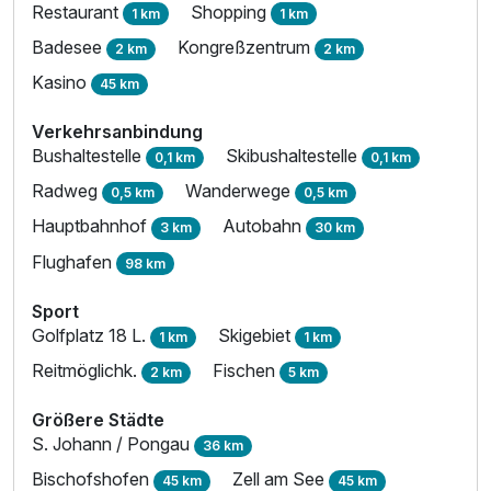
Restaurant
Shopping
1 km
1 km
Badesee
Kongreßzentrum
2 km
2 km
Kasino
45 km
Verkehrsanbindung
Bushaltestelle
Skibushaltestelle
0,1 km
0,1 km
Radweg
Wanderwege
0,5 km
0,5 km
Hauptbahnhof
Autobahn
3 km
30 km
Flughafen
98 km
Sport
Golfplatz 18 L.
Skigebiet
1 km
1 km
Reitmöglichk.
Fischen
2 km
5 km
Größere Städte
S. Johann / Pongau
36 km
Bischofshofen
Zell am See
45 km
45 km