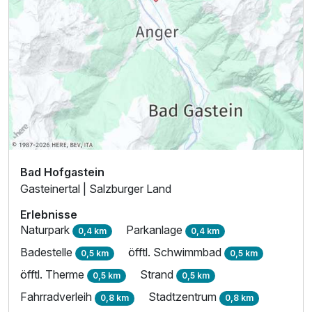
Bad Hofgastein
Gasteinertal | Salzburger Land
Erlebnisse
Naturpark
Parkanlage
0,4 km
0,4 km
Badestelle
öfftl. Schwimmbad
0,5 km
0,5 km
öfftl. Therme
Strand
0,5 km
0,5 km
Fahrradverleih
Stadtzentrum
0,8 km
0,8 km