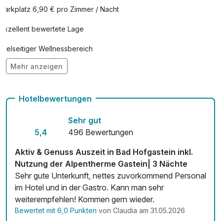
Parkplatz 6,90 € pro Zimmer / Nacht
Exzellent bewertete Lage
Vielseitiger Wellnessbereich
Mehr anzeigen
Hunde im Hotel erlaubt für 20,00 € pro Stück / Nacht
Auch vegetarische Speisen
Hotelbewertungen
Fahrradverleih
Sehr gut
Kostenloses W-LAN
5,4
496 Bewertungen
Mit Hotelbar
Aktiv & Genuss Auszeit in Bad Hofgastein inkl.
Nutzung der Alpentherme Gastein| 3 Nächte
Sehr gute Unterkunft, nettes zuvorkommend Personal
im Hotel und in der Gastro. Kann man sehr
weiterempfehlen! Kommen gern wieder.
Bewertet mit 6,0 Punkten
von Claudia am 31.05.2026