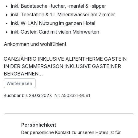
inkl. Badetasche -tücher, -mantel & -slipper
inkl. Teestation & 1 L Mineralwasser am Zimmer
inkl. W-LAN Nutzung im ganzen Hotel
inkl. Gastein Card mit vielen Mehrwerten
Ankommen und wohlfühlen!
GANZJÄHRIG INKLUSIVE ALPENTHERME GASTEIN
IN DER SOMMERSAISON INKLUSIVE GASTEINER
BERGBAHNEN
Weiterlesen
Bitte beachten Sie: das Fitness Center & die Beauty World
Im Angebot enthalten
der Therme sind nicht im Preis inkludiert.
1 x Welcome Drink, 1 Flasche Mineralwasser,
Buchbar bis 29.03.2027.
Nr: A503321-9091
Saunabenutzung, Saunatuch, Leihbademantel, Nutzung
Aktuelle Informationen & Öffnungszeiten der Alpentherme
des Wellnessbereichs, W-LAN Nutzung / Internetnutzung,
Gastein finden Sie gerne auf der Homepage der
kostenfreie Nutzung öffentl. Nahverkehr, Badetasche mit
Persönlichkeit
Alpentherme.
Bademantel und -tücher
Der persönliche Kontakt zu unseren Hotels ist für