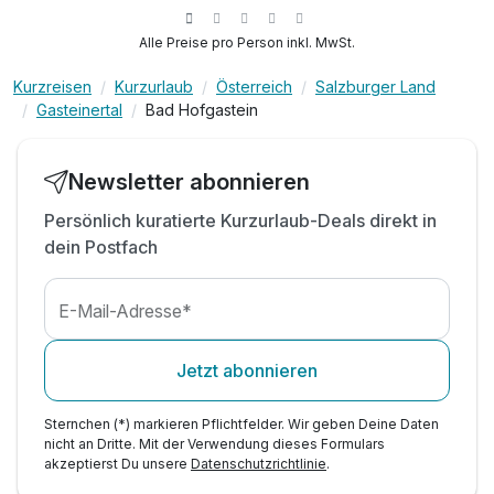
inkl. tägl. Nutzung der ALPENTHERME Gastein
in den Sommermonaten inkl. Gasteiner
Alle Preise pro Person inkl. MwSt.
Bergbahnen*
inkl. Badetasche -tücher, -mantel & -slipper
Kurzreisen
Kurzurlaub
Österreich
Salzburger Land
Gasteinertal
Bad Hofgastein
inkl. Teestation & 1 L Mineralwasser am Zimmer
inkl. W-LAN Nutzung im ganzen Hotel
inkl. Gastein Card mit vielen Mehrwerten
Newsletter abonnieren
Persönlich kuratierte Kurzurlaub-Deals direkt in
dein Postfach
E-Mail-Adresse*
Jetzt abonnieren
Sternchen (*) markieren Pflichtfelder. Wir geben Deine Daten
nicht an Dritte. Mit der Verwendung dieses Formulars
akzeptierst Du unsere
Datenschutzrichtlinie
.