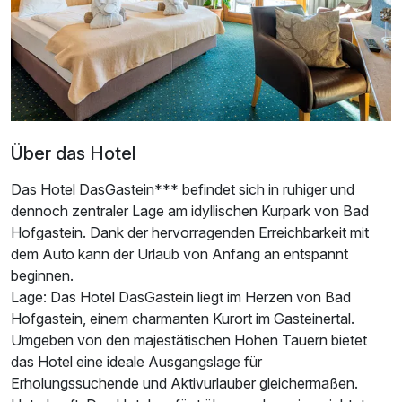
Doppelzimmer Panorama
2 Erwachsene und 1 Kind
Über das Hotel
Ausstattung
Das Hotel DasGastein*** befindet sich in ruhiger und
dennoch zentraler Lage am idyllischen Kurpark von Bad
Für 7 Tage
107,40 €
p.P. ab
Hofgastein. Dank der hervorragenden Erreichbarkeit mit
dem Auto kann der Urlaub von Anfang an entspannt
beginnen.
Lage: Das Hotel DasGastein liegt im Herzen von Bad
Hofgastein, einem charmanten Kurort im Gasteinertal.
Umgeben von den majestätischen Hohen Tauern bietet
Dreibettzimmer Bergblick
das Hotel eine ideale Ausgangslage für
3 Erwachsene
Erholungssuchende und Aktivurlauber gleichermaßen.