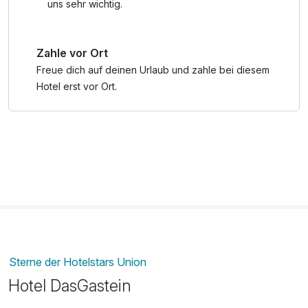
*Während der Sommeröffnungszeiten der Gasteiner
uns sehr wichtig.
Bergbahnen sind folgende Bergbahnen inkludiert - auch
am An- oder Abreisetag.
Zahle vor Ort
Schlossalmbahn: Voraussichtlich 19.06. - 02.11.2026
täglich
Freue dich auf deinen Urlaub und zahle bei diesem
Stubnerkogelbahn: Voraussichtlich 22.05. - 11.10.2026
Hotel erst vor Ort.
täglich
Graukogellift: Voraussichtlich 19.06. - 04.10.2025
Donnerstag bis Sonntag
Alle Aktuellen Informationen und Änderungen finden Sie
gerne auf der Homepage der Gasteiner Bergbahnen.
Sterne der Hotelstars Union
Hotel DasGastein