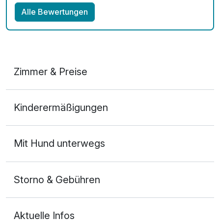
Alle Bewertungen
Zimmer & Preise
Doppelzimmer Deluxe
Kinderermäßigungen
2 Erwachsene und 2 Kinder
Mit Hund unterwegs
Storno & Gebühren
Aktuelle Infos