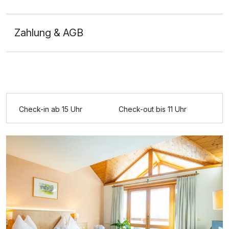
Zahlung & AGB
Ausstattung
Für 7 Tage
107,40 €
p.P. ab
Check-in ab 15 Uhr
Check-out bis 11 Uhr
Doppelzimmer Komfort Balkon
2 Erwachsene und 1 Kind
Ausstattung
Für 7 Tage
107,40 €
p.P. ab