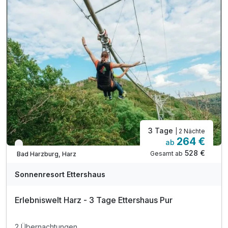
inkl. Nutzung des 1000m² großen Wellnessbereiches
inkl. Nutzung Innen- & Außenpool (Badelandschaft)
inkl. Saunalandschaft mit drei Saunen
inkl. Sonnenterrasse mit Blick auf die Burgberg
inkl. Ruheraum mit Panorama-Fenster
inkl. Verleih von Babyausstattung (z.B. Babybett)
inkl. Wlan Nutzung im Hotel
3 Tage
| 2 Nächte
264 €
ab
Nur noch bis Oktober
528 €
Gesamt ab
Bad Harzburg, Harz
Sonnenresort Ettershaus
Erlebniswelt Harz - 3 Tage Ettershaus Pur
2 Übernachtungen