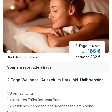
inkl. Bademantel & Saunatuch für ihren Aufenthalt
inkl. Ruheraum mit Panorama-Fenster
inkl. Sonnenterrasse mit Blick auf die Burgberg
2 Tage
| 1 Nacht
166 €
ab
Nur noch bis Oktober
332 €
Gesamt ab
Bad Harzburg, Harz
Sonnenresort Ettershaus
2 Tage Wellness- Auszeit im Harz inkl. Halbpension
1 Übernachtung
1 x leckeres Frühstück vom Buffet
1 x köstliches mehrgängiges Abendessen am Abend