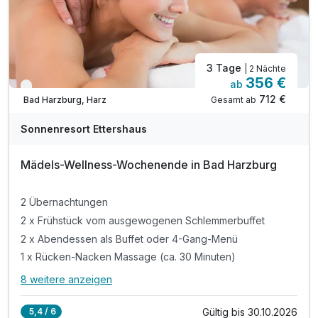
inkl. Wlan Nutzung im Hotel
3 Tage
| 2 Nächte
356 €
ab
Nur noch bis Oktober
712 €
Gesamt ab
Bad Harzburg, Harz
Sonnenresort Ettershaus
Mädels-Wellness-Wochenende in Bad Harzburg
2 Übernachtungen
2 x Frühstück vom ausgewogenen Schlemmerbuffet
2 x Abendessen als Buffet oder 4-Gang-Menü
1 x Rücken-Nacken Massage (ca. 30 Minuten)
8 weitere anzeigen
Alle Inklusivleistungen
12 enthalten
Gültig bis 30.10.2026
5,4 / 6