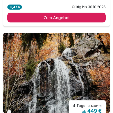
Gültig bis 30.10.2026
5,4 / 6
2 Übernachtungen
Zum Angebot
2 x leckeres Frühstück vom Buffet
1 x 4 Gang-Menü oder als Buffet am Abend
1 x Eintritt zur Seilbahn zum Burgberg - 1 Fahrt
1 x Rücken-Nacken Massage für ca. 30 Minuten
inkl. Nutzung des 1000m² großen Wellnessbereiches
Nutzung unserer Badelandschaft-Innen- & Außenpool
inkl. Saunalandschaft mit drei Saunen
inkl. Bademantel & Saunatuch für ihren Aufenthalt
inkl. Ruheraum mit Panorama-Fenster
inkl. Sonnenterrasse mit Blick auf die Burgberg
4 Tage
| 3 Nächte
449 €
ab