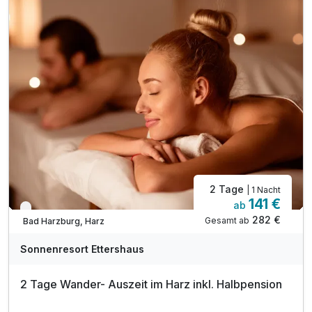
inkl. Saunalandschaft mit drei Saunen
inkl. Sonnenterrasse mit Blick auf die Burgberg
inkl. Ruheraum mit Panorama-Fenster
inkl. Parkplatz am Hotel
inkl. Wlan Nutzung im Hotel
2 Tage
| 1 Nacht
141 €
ab
Nur noch bis Oktober
282 €
Gesamt ab
Bad Harzburg, Harz
Sonnenresort Ettershaus
2 Tage Wander- Auszeit im Harz inkl. Halbpension