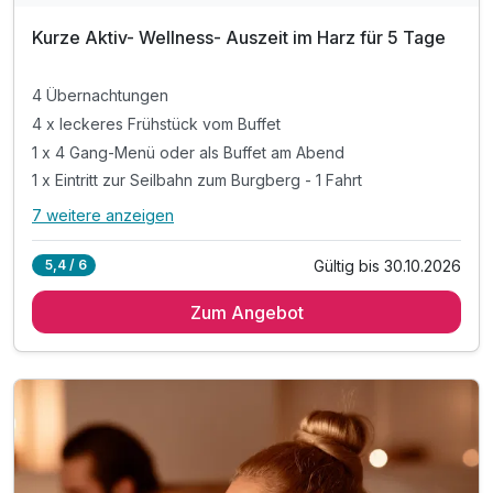
Kurze Aktiv- Wellness- Auszeit im Harz für 5 Tage
4 Übernachtungen
4 x leckeres Frühstück vom Buffet
1 x 4 Gang-Menü oder als Buffet am Abend
1 x Eintritt zur Seilbahn zum Burgberg - 1 Fahrt
7 weitere anzeigen
Alle Inklusivleistungen
11 enthalten
Gültig bis 30.10.2026
5,4 / 6
4 Übernachtungen
Zum Angebot
4 x leckeres Frühstück vom Buffet
1 x 4 Gang-Menü oder als Buffet am Abend
1 x Eintritt zur Seilbahn zum Burgberg - 1 Fahrt
1 x Rücken-Nacken Massage für ca. 30 Minuten
inkl. Nutzung des 1000m² großen Wellnessbereiches
Nutzung unserer Badelandschaft-Innen- & Außenpool
inkl. Saunalandschaft mit drei Saunen