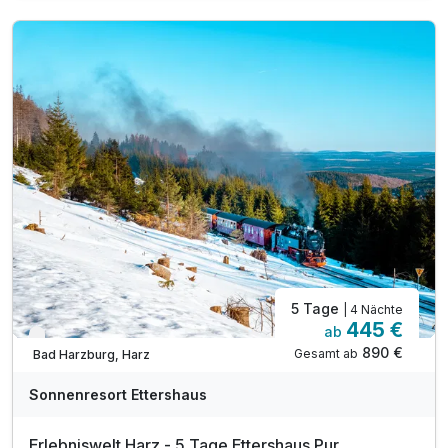
1 x Wellnesstasche: Bademantel & Slipper
inkl. Nutzung des 1000m² großen Wellnessbereiches
inkl. Nutzung Innen- & Außenpool (Badelandschaft)
inkl. Saunalandschaft mit drei Saunen
inkl. Sonnenterrasse mit Blick auf die Burgberg
inkl. Ruheraum mit Panorama-Fenster
inkl. Verleih von Babyausstattung (z.B. Babybett)
inkl. Parkplatz am Hotel
inkl. Wlan Nutzung im Hotel
5 Tage
| 4 Nächte
445 €
ab
Nur noch bis Oktober
890 €
Gesamt ab
Bad Harzburg, Harz
Sonnenresort Ettershaus
Erlebniswelt Harz - 5 Tage Ettershaus Pur