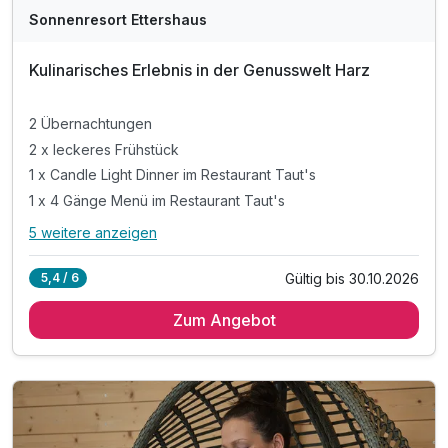
Sonnenresort Ettershaus
Kulinarisches Erlebnis in der Genusswelt Harz
2 Übernachtungen
2 x leckeres Frühstück
1 x Candle Light Dinner im Restaurant Taut's
1 x 4 Gänge Menü im Restaurant Taut's
5 weitere anzeigen
Alle Inklusivleistungen
9 enthalten
Gültig bis 30.10.2026
5,4 / 6
2 Übernachtungen
Zum Angebot
2 x leckeres Frühstück
1 x Candle Light Dinner im Restaurant Taut's
1 x 4 Gänge Menü im Restaurant Taut's
inkl. Nutzung des 1000m² großen Wellnessbereiches
inkl. Nutzung Innen- & Außenpool (Badelandschaft)