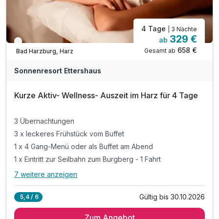
4 Tage
| 3 Nächte
329 €
ab
Nur noch bis Oktober
658 €
Gesamt ab
Bad Harzburg, Harz
Sonnenresort Ettershaus
Kurze Aktiv- Wellness- Auszeit im Harz für 4 Tage
3 Übernachtungen
3 x leckeres Frühstück vom Buffet
1 x 4 Gang-Menü oder als Buffet am Abend
1 x Eintritt zur Seilbahn zum Burgberg - 1 Fahrt
7 weitere anzeigen
Alle Inklusivleistungen
11 enthalten
Gültig bis 30.10.2026
5,4 / 6
3 Übernachtungen
Zum Angebot
3 x leckeres Frühstück vom Buffet