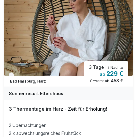
inkl. Saunalandschaft mit drei Saunen
inkl. Ruheraum mit Panorama-Fenster
inkl. Wlan Nutzung im Hotel
3 Tage
| 2 Nächte
229 €
ab
Nur noch bis Oktober
458 €
Gesamt ab
Bad Harzburg, Harz
Sonnenresort Ettershaus
3 Thermentage im Harz - Zeit für Erholung!
2 Übernachtungen
2 x abwechslungsreiches Frühstück