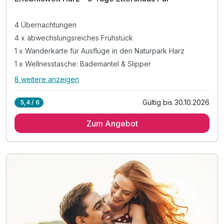
4 Übernachtungen
4 x abwechslungsreiches Frühstück
1 x Wanderkarte für Ausflüge in den Naturpark Harz
1 x Wellnesstasche: Bademantel & Slipper
8 weitere anzeigen
Alle Inklusivleistungen
12 enthalten
Gültig bis 30.10.2026
5,4 / 6
4 Übernachtungen
Zum Angebot
4 x abwechslungsreiches Frühstück
1 x Wanderkarte für Ausflüge in den Naturpark Harz
1 x Wellnesstasche: Bademantel & Slipper
inkl. Nutzung des 1000m² großen Wellnessbereiches
inkl. Nutzung Innen- & Außenpool (Badelandschaft)
inkl. Saunalandschaft mit drei Saunen
inkl. Sonnenterrasse mit Blick auf die Burgberg
inkl. Ruheraum mit Panorama-Fenster