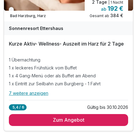
2 Tage
| 1 Nacht
192 €
ab
Nur noch bis Oktober
384 €
Gesamt ab
Bad Harzburg, Harz
Sonnenresort Ettershaus
Kurze Aktiv- Wellness- Auszeit im Harz für 2 Tage
1 Übernachtung
1 x leckeres Frühstück vom Buffet
1 x 4 Gang-Menü oder als Buffet am Abend
1 x Eintritt zur Seilbahn zum Burgberg - 1 Fahrt
7 weitere anzeigen
Alle Inklusivleistungen
11 enthalten
Gültig bis 30.10.2026
5,4 / 6
1 Übernachtung
Zum Angebot
1 x leckeres Frühstück vom Buffet
1 x 4 Gang-Menü oder als Buffet am Abend
1 x Eintritt zur Seilbahn zum Burgberg - 1 Fahrt