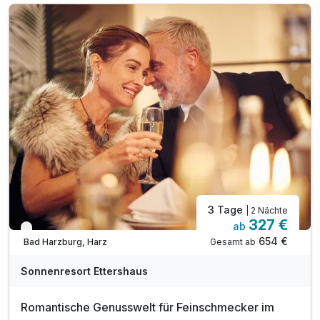
1 x Rücken-Nacken Massage für ca. 30 Minuten
inkl. Nutzung des 1000m² großen Wellnessbereiches
Nutzung unserer Badelandschaft-Innen- & Außenpool
inkl. Saunalandschaft mit drei Saunen
inkl. Bademantel & Saunatuch für ihren Aufenthalt
inkl. Ruheraum mit Panorama-Fenster
inkl. Sonnenterrasse mit Blick auf die Burgberg
3 Tage
| 2 Nächte
327 €
ab
Nur noch bis Oktober
654 €
Gesamt ab
Bad Harzburg, Harz
Sonnenresort Ettershaus
Romantische Genusswelt für Feinschmecker im