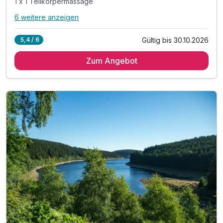
1 x 1 Teilkörpermassage
6 weitere anzeigen
Alle Inklusivleistungen
10 enthalten
Gültig bis 30.10.2026
5,4 / 6
1 Übernachtung
Zum Angebot
1 x leckeres Frühstück vom Buffet
1 x köstliches mehrgängiges Abendessen am Abend
1 x 1 Teilkörpermassage
inkl. Nutzung des 1000m² großen Wellnessbereiches
Nutzung unserer Badelandschaft-Innen- & Außenpool
inkl. Saunalandschaft mit drei Saunen
inkl. Bademantel & Saunatuch für ihren Aufenthalt
inkl. Ruheraum mit Panorama-Fenster
inkl. Sonnenterrasse mit Blick auf die Burgberg