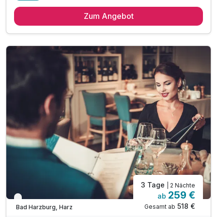
2 Übernachtungen
Zum Angebot
2 x Frühstück vom ausgewogenen Schlemmerbuffet
2 x Abendessen als Buffet oder 4-Gang-Menü
1 x Rücken-Nacken Massage (ca. 30 Minuten)
1 x Cocktail Gutschein für unsere Bar
1 x Flasche Sekt 0,75 l pro Zimmer
1 x Wellnesstasche: Bademantel & Slipper
inkl. Nutzung des 1000m² großen Wellnessbereiches
inkl. Nutzung von Innen- & Außenpool
inkl. Saunalandschaft mit drei Saunen
inkl. Ruheraum mit Panorama-Fenster
inkl. Parkplatz am Hotel
3 Tage
| 2 Nächte
259 €
ab
Nur noch bis Oktober
518 €
Gesamt ab
Bad Harzburg, Harz