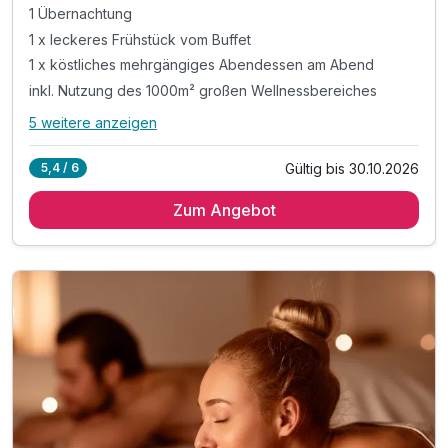
1 Übernachtung
1 x leckeres Frühstück vom Buffet
1 x köstliches mehrgängiges Abendessen am Abend
inkl. Nutzung des 1000m² großen Wellnessbereiches
5 weitere anzeigen
Alle Inklusivleistungen
9 enthalten
Gültig bis 30.10.2026
5,4 / 6
1 Übernachtung
Zum Angebot
1 x leckeres Frühstück vom Buffet
1 x köstliches mehrgängiges Abendessen am Abend
inkl. Nutzung des 1000m² großen Wellnessbereiches
Nutzung unserer Badelandschaft-Innen- & Außenpool
inkl. Saunalandschaft mit drei Saunen
inkl. Bademantel & Saunatuch für ihren Aufenthalt
inkl. Ruheraum mit Panorama-Fenster
inkl. Sonnenterrasse mit Blick auf die Burgberg