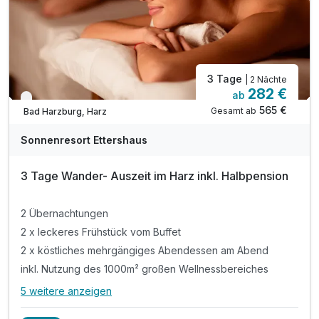
3 Tage
| 2 Nächte
282 €
ab
Nur noch bis Oktober
565 €
Gesamt ab
Bad Harzburg, Harz
Sonnenresort Ettershaus
3 Tage Wander- Auszeit im Harz inkl. Halbpension
2 Übernachtungen
2 x leckeres Frühstück vom Buffet
2 x köstliches mehrgängiges Abendessen am Abend
inkl. Nutzung des 1000m² großen Wellnessbereiches
5 weitere anzeigen
Alle Inklusivleistungen
9 enthalten