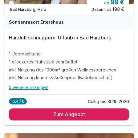
99 €
ab
Nur noch bis Oktober
198 €
Gesamt ab
Bad Harzburg, Harz
Sonnenresort Ettershaus
Harzluft schnuppern: Urlaub in Bad Harzburg
1 Übernachtung
1 x leckeres Frühstück vom Buffet
inkl. Nutzung des 1000m² großen Wellnessbereiches
inkl. Nutzung Innen- & Außenpool (Badelandschaft)
5 weitere anzeigen
Alle Inklusivleistungen
9 enthalten
Gültig bis 30.10.2026
5,4 / 6
1 Übernachtung
Zum Angebot
1 x leckeres Frühstück vom Buffet
inkl. Nutzung des 1000m² großen Wellnessbereiches
inkl. Nutzung Innen- & Außenpool (Badelandschaft)