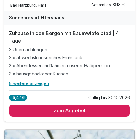
Nur noch bis Oktober
898 €
Gesamt ab
Bad Harzburg, Harz
Sonnenresort Ettershaus
Zuhause in den Bergen mit Baumwipfelpfad | 4
Tage
3 Übernachtungen
3 x abwechslungsreiches Frühstück
3 x Abendessen im Rahmen unserer Halbpension
3 x hausgebackener Kuchen
8 weitere anzeigen
Alle Inklusivleistungen
12 enthalten
Gültig bis 30.10.2026
5,4 / 6
3 Übernachtungen
Zum Angebot
3 x abwechslungsreiches Frühstück
3 x Abendessen im Rahmen unserer Halbpension
3 x hausgebackener Kuchen
1 x Eintritt Baumwipfelpfad