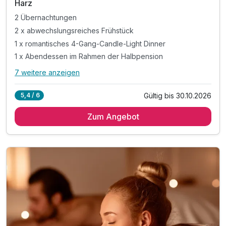
Harz
2 Übernachtungen
2 x abwechslungsreiches Frühstück
1 x romantisches 4-Gang-Candle-Light Dinner
1 x Abendessen im Rahmen der Halbpension
7 weitere anzeigen
Alle Inklusivleistungen
11 enthalten
Gültig bis 30.10.2026
5,4 / 6
2 Übernachtungen
Zum Angebot
2 x abwechslungsreiches Frühstück
1 x romantisches 4-Gang-Candle-Light Dinner
1 x Abendessen im Rahmen der Halbpension
1 x Flasche Prosecco für die Zeit zu zweit
inkl. Nutzung des 1000m² großen Wellnessbereiches
inkl. Nutzung Innen- & Außenpool (Badelandschaft)
inkl. Saunalandschaft mit drei Saunen
inkl. Ruheraum mit Panorama-Fenster
inkl. Parkplatz am Hotel