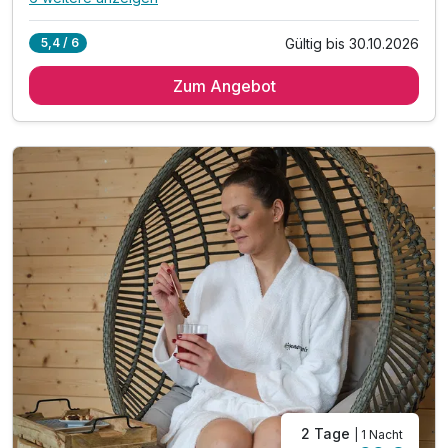
Alle Inklusivleistungen
10 enthalten
Gültig bis 30.10.2026
5,4 / 6
2 Übernachtungen
Zum Angebot
2 x abwechslungsreiches Frühstück
1 x Abendessen im Rahmen der Halbpension
inkl. Stadtführung durch Bad Harzburg (samstags)
inkl. Gästebegrüßung (2 Mal pro Woche)
inkl. Nutzung des 1000m² großen Wellnessbereiches
inkl. Nutzung von Innen- & Außenpool
inkl. Sonnenterrasse mit Blick auf die Burgberg
inkl. Saunalandschaft mit drei Saunen
inkl. Parkplatz am Hotel
2 Tage
| 1 Nacht