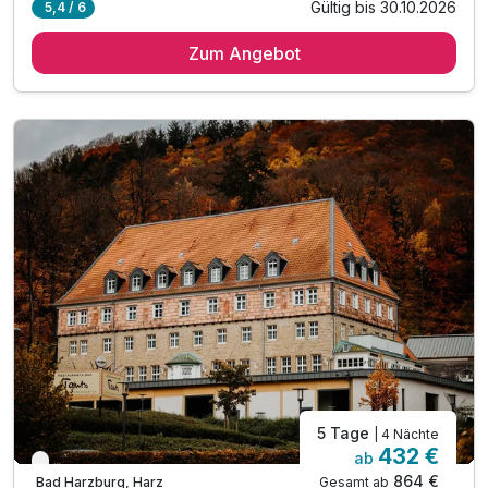
Gültig bis 30.10.2026
5,4 / 6
2 Übernachtungen
Zum Angebot
2 x leckeres Frühstück vom Buffet
2 x köstliches mehrgängiges Abendessen am Abend
inkl. Nutzung des 1000m² großen Wellnessbereiches
Nutzung unserer Badelandschaft-Innen- & Außenpool
inkl. Saunalandschaft mit drei Saunen
inkl. Bademantel & Saunatuch für ihren Aufenthalt
inkl. Ruheraum mit Panorama-Fenster
inkl. Sonnenterrasse mit Blick auf die Burgberg
5 Tage
| 4 Nächte
432 €
ab
Nur noch bis Oktober
864 €
Gesamt ab
Bad Harzburg, Harz