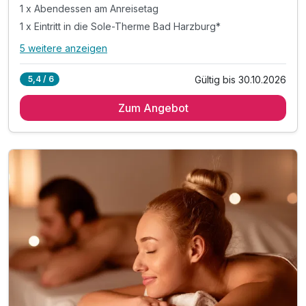
1 x Abendessen am Anreisetag
1 x Eintritt in die Sole-Therme Bad Harzburg*
5 weitere anzeigen
Alle Inklusivleistungen
9 enthalten
Gültig bis 30.10.2026
5,4 / 6
2 Übernachtungen
Zum Angebot
2 x abwechslungsreiches Frühstück
1 x Abendessen am Anreisetag
1 x Eintritt in die Sole-Therme Bad Harzburg*
Nutzung des 1000m² großen Wellnessoase im Hotel
inkl. Nutzung Innen- & Außenpool - Badelandschaft
inkl. Saunalandschaft mit drei Saunen im Hotel
inkl. Ruheraum mit Panorama-Fenster
inkl. Wlan Nutzung im Hotel