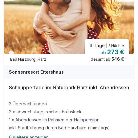
inkl. Verleih von Babyausstattung (z.B. Babybett)
inkl. Parkplatz am Hotel
inkl. Wlan Nutzung im Hotel
3 Tage
| 2 Nächte
273 €
ab
Nur noch bis Oktober
546 €
Gesamt ab
Bad Harzburg, Harz
Sonnenresort Ettershaus
Schnuppertage im Naturpark Harz inkl. Abendessen
2 Übernachtungen
2 x abwechslungsreiches Frühstück
1 x Abendessen im Rahmen der Halbpension
inkl. Stadtführung durch Bad Harzburg (samstags)
6 weitere anzeigen