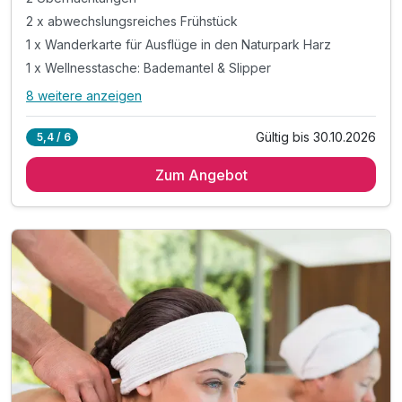
2 x abwechslungsreiches Frühstück
1 x Wanderkarte für Ausflüge in den Naturpark Harz
1 x Wellnesstasche: Bademantel & Slipper
8 weitere anzeigen
Alle Inklusivleistungen
12 enthalten
Gültig bis 30.10.2026
5,4 / 6
2 Übernachtungen
Zum Angebot
2 x abwechslungsreiches Frühstück
1 x Wanderkarte für Ausflüge in den Naturpark Harz
1 x Wellnesstasche: Bademantel & Slipper
inkl. Nutzung des 1000m² großen Wellnessbereiches
inkl. Nutzung Innen- & Außenpool (Badelandschaft)
inkl. Saunalandschaft mit drei Saunen
inkl. Sonnenterrasse mit Blick auf die Burgberg
inkl. Ruheraum mit Panorama-Fenster
inkl. Verleih von Babyausstattung (z.B. Babybett)
inkl. Parkplatz am Hotel