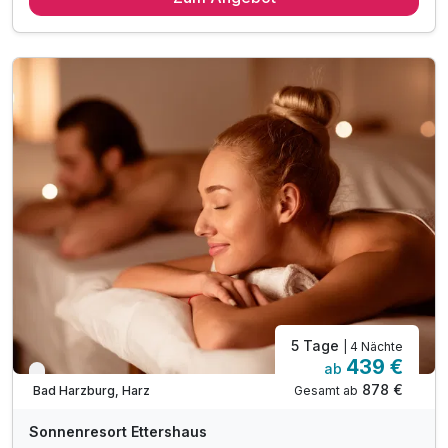
1 x 4 Gang-Menü oder als Buffet am Abend
1 x Eintritt zur Seilbahn zum Burgberg - 1 Fahrt
1 x Rücken-Nacken Massage für ca. 30 Minuten
inkl. Nutzung des 1000m² großen Wellnessbereiches
Nutzung unserer Badelandschaft-Innen- & Außenpool
inkl. Saunalandschaft mit drei Saunen
inkl. Bademantel & Saunatuch für ihren Aufenthalt
inkl. Ruheraum mit Panorama-Fenster
inkl. Sonnenterrasse mit Blick auf die Burgberg
5 Tage
| 4 Nächte
439 €
ab
Nur noch bis Oktober
878 €
Gesamt ab
Bad Harzburg, Harz
Sonnenresort Ettershaus