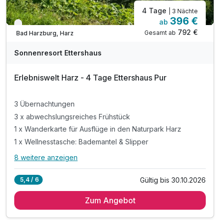
4 Tage
| 3 Nächte
396 €
ab
Nur noch bis Oktober
792 €
Gesamt ab
Bad Harzburg, Harz
Sonnenresort Ettershaus
Erlebniswelt Harz - 4 Tage Ettershaus Pur
3 Übernachtungen
3 x abwechslungsreiches Frühstück
1 x Wanderkarte für Ausflüge in den Naturpark Harz
1 x Wellnesstasche: Bademantel & Slipper
8 weitere anzeigen
Alle Inklusivleistungen
12 enthalten
Gültig bis 30.10.2026
5,4 / 6
3 Übernachtungen
Zum Angebot
3 x abwechslungsreiches Frühstück
1 x Wanderkarte für Ausflüge in den Naturpark Harz