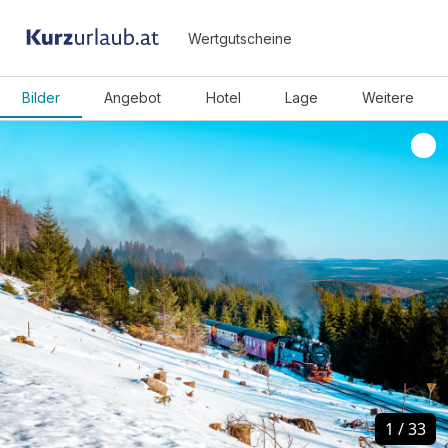
Wertgutscheine
Bilder
Angebot
Hotel
Lage
Weitere
1
1
/
/
33
33