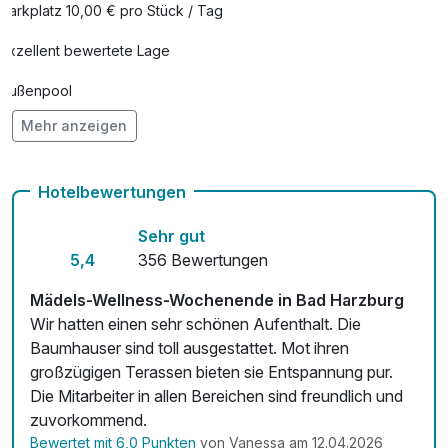
Parkplatz 10,00 € pro Stück / Tag
Parken direkt am Hotel
10,00 €
pro Nacht
Exzellent bewertete Lage
Rückenmassage
44,00 €
Außenpool
pro Person (30 Minuten)
Mehr anzeigen
Vielseitiger Wellnessbereich
Sekt bei Anreise
19,50 €
Hunde im Hotel nicht erlaubt
pro Stück
Hotelbewertungen
Auch vegetarische Speisen
Sehr gut
Kostenloses W-LAN
5,4
356 Bewertungen
Mit Hotelbar
Mädels-Wellness-Wochenende in Bad Harzburg
Wir hatten einen sehr schönen Aufenthalt. Die
Baumhauser sind toll ausgestattet. Mot ihren
großzügigen Terassen bieten sie Entspannung pur.
Die Mitarbeiter in allen Bereichen sind freundlich und
zuvorkommend.
Bewertet mit 6,0 Punkten
von Vanessa am 12.04.2026