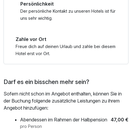
Persönlichkeit
Wanderungen ermöglichen Ihnen Naturerlebnisse der ganz
besonderen Art.
Der persönliche Kontakt zu unseren Hotels ist für
uns sehr wichtig.
Die magische Gebirgswelt des Naturpark Harz lässt sich
am besten auf einer ausgedehnten Wanderung erleben.
Zahle vor Ort
Aber auch beim Radfahren spürt man die reine klare Luft
und kann richtig durchatmen. Dabei ist es ganz egal, in
Freue dich auf deinen Urlaub und zahle bei diesem
welchem Tempo Sie den Harz und seine mystischen
Hotel erst vor Ort.
Wunder entdecken möchten. Vom Sonnenresort
Ettershaus führen direkt unzählige Wege in die
beeindruckende Natur
Darf es ein bisschen mehr sein?
Sofern nicht schon im Angebot enthalten, können Sie in
der Buchung folgende zusätzliche Leistungen zu ihrem
Angebot hinzufügen:
Abendessen im Rahmen der Halbpension
47,00 €
pro Person