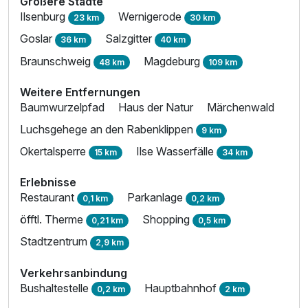
Größere Städte
Ilsenburg
Wernigerode
23 km
30 km
Suite/n
Goslar
Salzgitter
36 km
40 km
4 Erwachsene und 2 Kinder
Braunschweig
Magdeburg
48 km
109 km
Weitere Entfernungen
Baumwurzelpfad
Haus der Natur
Märchenwald
Luchsgehege an den Rabenklippen
9 km
Okertalsperre
Ilse Wasserfälle
15 km
34 km
Erlebnisse
Restaurant
Parkanlage
0,1 km
0,2 km
öfftl. Therme
Shopping
0,21 km
0,5 km
Stadtzentrum
2,9 km
Verkehrsanbindung
Ausstattung
Bushaltestelle
Hauptbahnhof
0,2 km
2 km