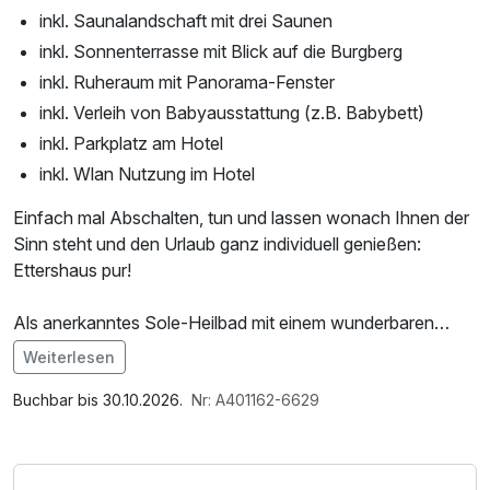
inkl. Saunalandschaft mit drei Saunen
inkl. Sonnenterrasse mit Blick auf die Burgberg
inkl. Ruheraum mit Panorama-Fenster
inkl. Verleih von Babyausstattung (z.B. Babybett)
inkl. Parkplatz am Hotel
inkl. Wlan Nutzung im Hotel
Einfach mal Abschalten, tun und lassen wonach Ihnen der
Sinn steht und den Urlaub ganz individuell genießen:
Ettershaus pur!
Als anerkanntes Sole-Heilbad mit einem wunderbaren
Kurpark und einer einladenden Bummelallee zieht das
Weiterlesen
Städtchen Bad Harzburg Gäste schnell in seinen Bann.
Im Angebot enthalten
Das Luchsgehege, die Seilbahn zum Burgberg, der
1 Flasche Mineralwasser, Saunabenutzung, Saunatuch,
Buchbar bis 30.10.2026.
Nr: A401162-6629
Baumwipfelpfad oder auch die Baumschwebebahn mit der
Leihbademantel, Nutzung des Wellnessbereichs, W-LAN
man durch den Blätterwald ins Tal gleiten kann und der
Nutzung / Internetnutzung, Badetasche mit Bademantel
unmittelbare Nationalpark Harz für ausgiebige
und -tücher