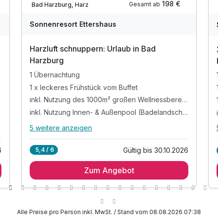
198 €
Gesamt ab
Bad Harzburg, Harz
Sonnenresort Ettershaus
Harzluft schnuppern: Urlaub in Bad
Harzburg
1 Übernachtung
1 x leckeres Frühstück vom Buffet
inkl. Nutzung des 1000m² großen Wellnessbereiches
inkl. Nutzung Innen- & Außenpool (Badelandschaft)
5 weitere anzeigen
Alle Inklusivleistungen
9 enthalten
Gültig bis 30.10.2026
5,4 / 6
6
1 Übernachtung
Zum Angebot
1 x leckeres Frühstück vom Buffet
inkl. Nutzung des 1000m² großen
Wellnessbereiches
inkl. Nutzung Innen- & Außenpool
Alle Preise pro Person inkl. MwSt. / Stand vom 08.08.2026 07:38
(Badelandschaft)