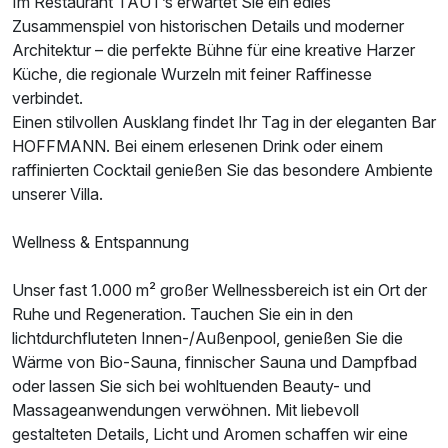
Im Restaurant TAUT’s erwartet Sie ein edles
Für 5 Tage
445,00 €
p.P. ab
Zusammenspiel von historischen Details und moderner
Architektur – die perfekte Bühne für eine kreative Harzer
Küche, die regionale Wurzeln mit feiner Raffinesse
verbindet.
Einen stilvollen Ausklang findet Ihr Tag in der eleganten Bar
Familienzimmer
HOFFMANN. Bei einem erlesenen Drink oder einem
2 Erwachsene und 2 Kinder
raffinierten Cocktail genießen Sie das besondere Ambiente
unserer Villa.
Wellness & Entspannung
Unser fast 1.000 m² großer Wellnessbereich ist ein Ort der
Ruhe und Regeneration. Tauchen Sie ein in den
lichtdurchfluteten Innen-/Außenpool, genießen Sie die
Wärme von Bio-Sauna, finnischer Sauna und Dampfbad
oder lassen Sie sich bei wohltuenden Beauty- und
Massageanwendungen verwöhnen. Mit liebevoll
gestalteten Details, Licht und Aromen schaffen wir eine