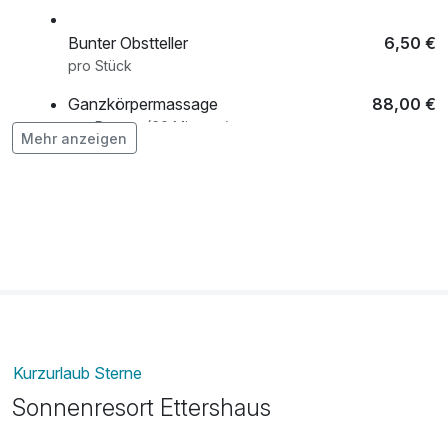
Bunter Obstteller
6,50 €
pro Stück
Ganzkörpermassage
88,00 €
pro Person (60 Minuten)
Mehr anzeigen
Kräftiges Fondue mit Gruyeré, Appenzeller
39,99 €
& Emmentaler Freitag-Sonntag
pro Person
Late-Check-Out bis 14 Uhr (nach
50,00 €
Verfügbarkeit)
pro Zimmer
Kurzurlaub Sterne
Sonnenresort Ettershaus
Minibar-Befüllung
19,90 €
pro Aufenthalt