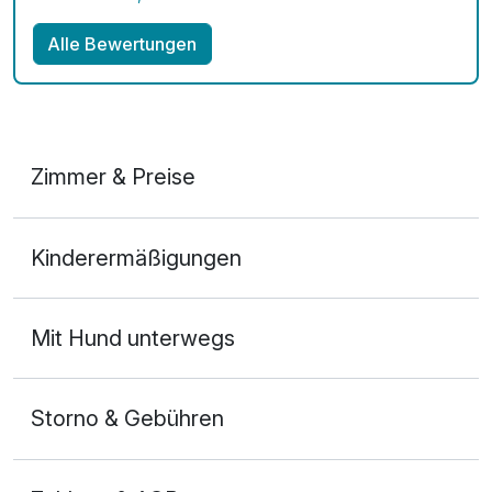
Alle Bewertungen
Zimmer & Preise
Appartement Komfort
Kinderermäßigungen
2 Erwachsene und 1 Kind
Mit Hund unterwegs
Storno & Gebühren