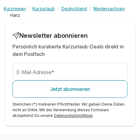
inkl. Saunalandschaft mit drei Saunen
Kurzreisen
Kurzurlaub
Deutschland
Niedersachsen
inkl. Sonnenterrasse mit Blick auf die Burgberg
Harz
inkl. Ruheraum mit Panorama-Fenster
inkl. Parkplatz am Hotel
Newsletter abonnieren
inkl. Wlan Nutzung im Hotel
Persönlich kuratierte Kurzurlaub-Deals direkt in
dein Postfach
E-Mail-Adresse*
Jetzt abonnieren
Sternchen (*) markieren Pflichtfelder. Wir geben Deine Daten
nicht an Dritte. Mit der Verwendung dieses Formulars
akzeptierst Du unsere
Datenschutzrichtlinie
.