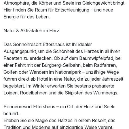
Atmosphäre, die Körper und Seele ins Gleichgewicht bringt.
Hier finden Sie Raum für Entschleunigung – und neue
Energie für das Leben.
Ausstattung
Natur & Aktivitäten im Harz
Für 5 Tage
569,00 €
p.P. ab
Das Sonnenresort Ettershaus ist Ihr idealer
Ausgangspunkt, um die Schönheit des Harzes in all ihren
Facetten zu entdecken. Ob auf dem Baumwipfelpfad, bei
einer Fahrt mit der Burgberg-Seilbahn, beim Radfahren,
Golfen oder Wandern im Nationalpark – unzählige Wege
Juniorsuite/n
führen direkt ab Hotel in eine Natur, die zu jeder Jahreszeit
2 Erwachsene
begeistert. Im Winter erwarten Sie bestens präparierte
Loipen, Rodelbahnen und die Skipisten des Wurmbergs.
Sonnenresort Ettershaus – ein Ort, der Herz und Seele
berührt.
Erleben Sie die Magie des Harzes in einem Resort, das
Tradition und Moderne auf einzigartige Weise vereint.