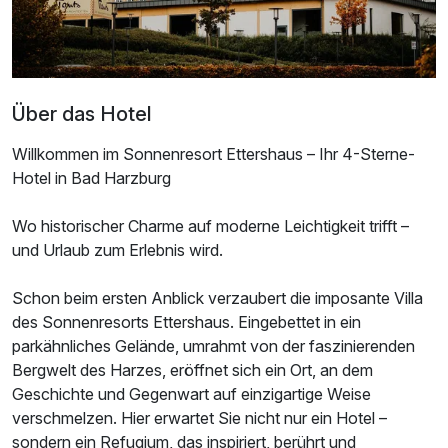
Über das Hotel
Willkommen im Sonnenresort Ettershaus – Ihr 4-Sterne-
Hotel in Bad Harzburg
Wo historischer Charme auf moderne Leichtigkeit trifft –
und Urlaub zum Erlebnis wird.
Ausstattung
Schon beim ersten Anblick verzaubert die imposante Villa
des Sonnenresorts Ettershaus. Eingebettet in ein
Für 5 Tage
469,00 €
p.P. ab
parkähnliches Gelände, umrahmt von der faszinierenden
Bergwelt des Harzes, eröffnet sich ein Ort, an dem
Geschichte und Gegenwart auf einzigartige Weise
verschmelzen. Hier erwartet Sie nicht nur ein Hotel –
sondern ein Refugium, das inspiriert, berührt und