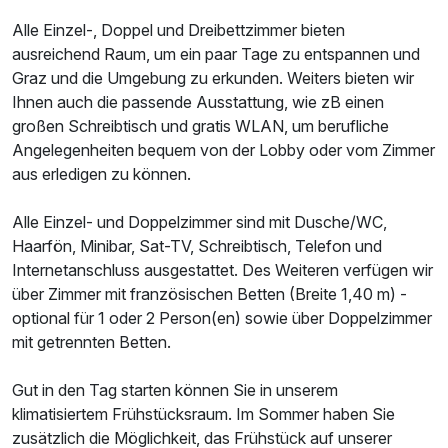
Alle Einzel-, Doppel und Dreibettzimmer bieten
Ausstattung
ausreichend Raum, um ein paar Tage zu entspannen und
Graz und die Umgebung zu erkunden. Weiters bieten wir
Zusatznächte
Ihnen auch die passende Ausstattung, wie zB einen
großen Schreibtisch und gratis WLAN, um berufliche
Angelegenheiten bequem von der Lobby oder vom Zimmer
Für 8 Tage
422,00 €
p.P. ab
aus erledigen zu können.
Alle Einzel- und Doppelzimmer sind mit Dusche/WC,
Haarfön, Minibar, Sat-TV, Schreibtisch, Telefon und
Internetanschluss ausgestattet. Des Weiteren verfügen wir
Einzelzimmer
über Zimmer mit französischen Betten (Breite 1,40 m) -
1 Erwachsenen
optional für 1 oder 2 Person(en) sowie über Doppelzimmer
mit getrennten Betten.
Gut in den Tag starten können Sie in unserem
klimatisiertem Frühstücksraum. Im Sommer haben Sie
zusätzlich die Möglichkeit, das Frühstück auf unserer