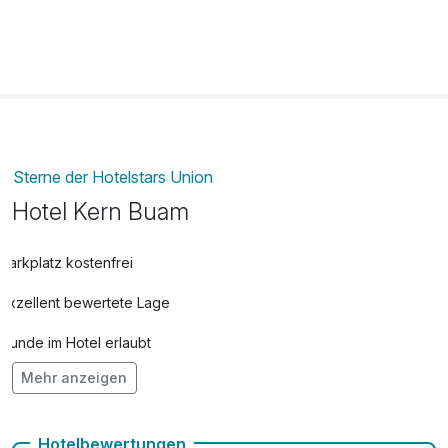
Sterne der Hotelstars Union
Hotel Kern Buam
Parkplatz kostenfrei
Exzellent bewertete Lage
Hunde im Hotel erlaubt
Mehr anzeigen
Kostenloses W-LAN
Zimmerservice verfügbar
Hotelbewertungen