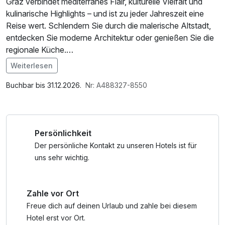
Graz verbindet mediterranes Flair, kulturelle Vielfalt und
kulinarische Highlights – und ist zu jeder Jahreszeit eine
Reise wert. Schlendern Sie durch die malerische Altstadt,
entdecken Sie moderne Architektur oder genießen Sie die
regionale Küche.
Weiterlesen
Ob Frühling, Sommer, Herbst oder Winter – Graz
Im Angebot enthalten
überrascht zu jeder Jahreszeit mit seinem besonderen
Parkplatz, W-LAN Nutzung / Internetnutzung
Buchbar bis 31.12.2026.
Nr: A488327-8550
Charme.
Persönlichkeit
Der persönliche Kontakt zu unseren Hotels ist für
uns sehr wichtig.
Zahle vor Ort
Freue dich auf deinen Urlaub und zahle bei diesem
Hotel erst vor Ort.