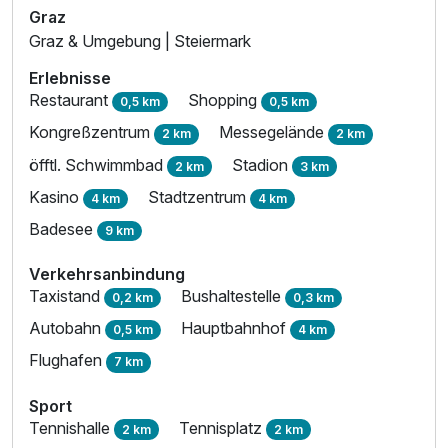
Graz
Graz & Umgebung | Steiermark
Erlebnisse
Restaurant
Shopping
0,5 km
0,5 km
Kongreßzentrum
Messegelände
2 km
2 km
öfftl. Schwimmbad
Stadion
2 km
3 km
Kasino
Stadtzentrum
4 km
4 km
Badesee
9 km
Verkehrsanbindung
Taxistand
Bushaltestelle
0,2 km
0,3 km
Autobahn
Hauptbahnhof
0,5 km
4 km
Flughafen
7 km
Sport
Tennishalle
Tennisplatz
2 km
2 km