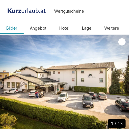
Wertgutscheine
Bilder
Angebot
Hotel
Lage
Weitere
1
1
/
/
13
13