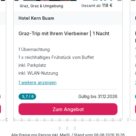
Verfügbar bis Dezember
118 €
Gesamt ab
Graz, Graz & Umgebung
Hotel Kern Buam
Graz-Trip mit Ihrem Vierbeiner | 1 Nacht
1 Übernachtung
1 x reichhaltiges Frühstück vom Buffet
inkl. Parkplatz
inkl. WLAN-Nutzung
1 weitere anzeigen
Alle Inklusivleistungen
5 enthalten
6
Gültig bis 31.12.2026
5,7 / 6
1 Übernachtung
Zum Angebot
1 x reichhaltiges Frühstück vom Buffet
inkl. Parkplatz
inkl. WLAN-Nutzung
Kostenlose Übernachtung für Ihren Hund
Alle Preise pro Person inkl. MwSt. / Stand vom 06.08.2026 10:26