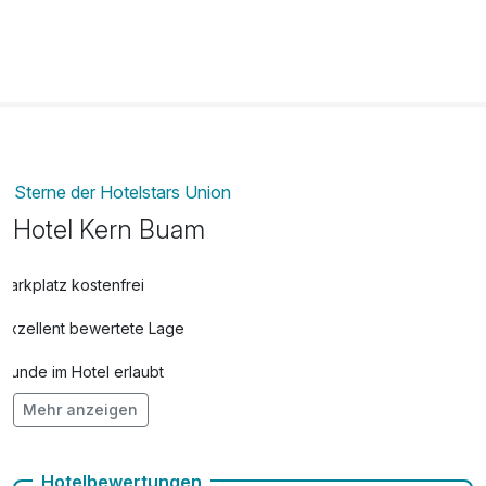
Sterne der Hotelstars Union
Hotel Kern Buam
Parkplatz kostenfrei
Exzellent bewertete Lage
Hunde im Hotel erlaubt
Mehr anzeigen
Kostenloses W-LAN
Zimmerservice verfügbar
Hotelbewertungen