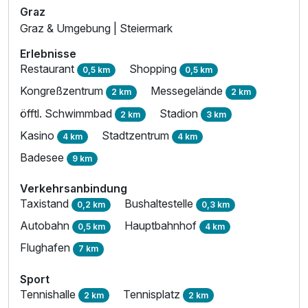
Graz
Graz & Umgebung | Steiermark
Erlebnisse
Restaurant
Shopping
0,5 km
0,5 km
Kongreßzentrum
Messegelände
2 km
2 km
öfftl. Schwimmbad
Stadion
2 km
3 km
Kasino
Stadtzentrum
4 km
4 km
Badesee
9 km
Verkehrsanbindung
Taxistand
Bushaltestelle
0,2 km
0,3 km
Autobahn
Hauptbahnhof
0,5 km
4 km
Flughafen
7 km
Sport
Tennishalle
Tennisplatz
2 km
2 km