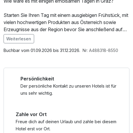
Wie wäre es mit einigen erholsamen Tagen in Graz?
Starten Sie Ihren Tag mit einem ausgiebigen Frühstück, mit
vielen hochwertigen Produkten aus Österreich sowie
Erzeugnisse aus der Region bevor Sie anschließend auf
Stadterkundung gehen!
Weiterlesen
Im Angebot enthalten
Ob Uhrturm, Kunsthaus oder gemütliches Café - in der
Parkplatz, W-LAN Nutzung / Internetnutzung
Buchbar vom 01.09.2026 bis 31.12.2026.
Nr: A488318-8550
steirischen Landeshauptstadt lässt es sich aushalten.
Persönlichkeit
Der persönliche Kontakt zu unseren Hotels ist für
uns sehr wichtig.
Zahle vor Ort
Freue dich auf deinen Urlaub und zahle bei diesem
Hotel erst vor Ort.