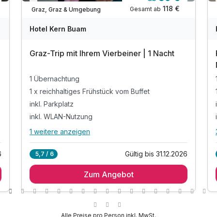
Verfügbar bis Dezember
118 €
Gesamt ab
Graz, Graz & Umgebung
Hotel Kern Buam
Graz-Trip mit Ihrem Vierbeiner | 1 Nacht
1 Übernachtung
1 x reichhaltiges Frühstück vom Buffet
inkl. Parkplatz
inkl. WLAN-Nutzung
1 weitere anzeigen
Alle Inklusivleistungen
5 enthalten
6
Gültig bis 31.12.2026
5,7 / 6
1 Übernachtung
Zum Angebot
1 x reichhaltiges Frühstück vom Buffet
inkl. Parkplatz
inkl. WLAN-Nutzung
Kostenlose Übernachtung für Ihren Hund
Alle Preise pro Person inkl. MwSt.