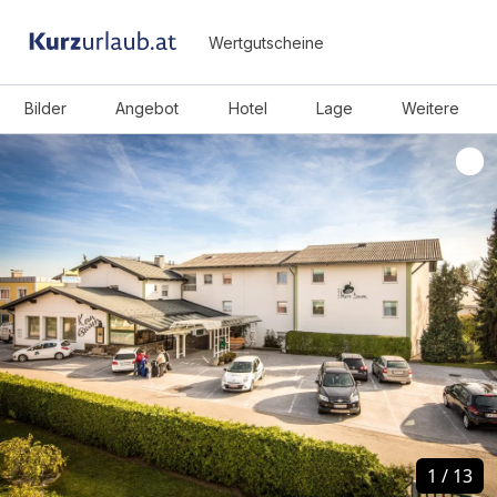
Wertgutscheine
Bilder
Angebot
Hotel
Lage
Weitere
1
1
/
/
13
13