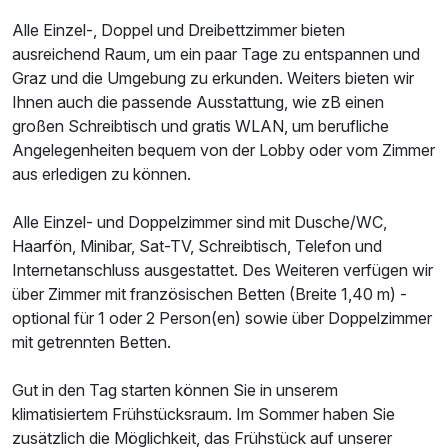
Alle Einzel-, Doppel und Dreibettzimmer bieten
Ausstattung
ausreichend Raum, um ein paar Tage zu entspannen und
Graz und die Umgebung zu erkunden. Weiters bieten wir
Zusatznächte
Ihnen auch die passende Ausstattung, wie zB einen
großen Schreibtisch und gratis WLAN, um berufliche
Angelegenheiten bequem von der Lobby oder vom Zimmer
Für 4 Tage
184,00 €
p.P. ab
aus erledigen zu können.
Alle Einzel- und Doppelzimmer sind mit Dusche/WC,
Haarfön, Minibar, Sat-TV, Schreibtisch, Telefon und
Internetanschluss ausgestattet. Des Weiteren verfügen wir
Einzelzimmer
über Zimmer mit französischen Betten (Breite 1,40 m) -
1 Erwachsenen
optional für 1 oder 2 Person(en) sowie über Doppelzimmer
mit getrennten Betten.
Gut in den Tag starten können Sie in unserem
klimatisiertem Frühstücksraum. Im Sommer haben Sie
zusätzlich die Möglichkeit, das Frühstück auf unserer