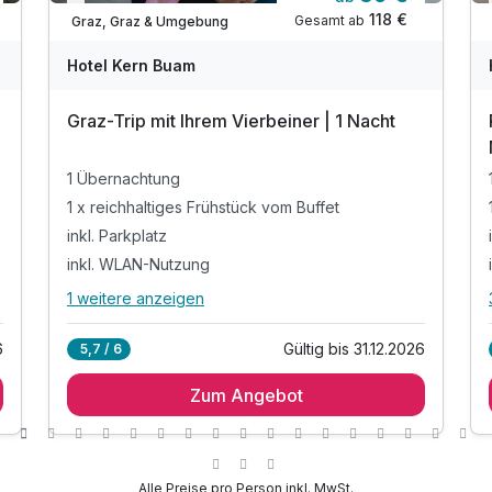
Verfügbar bis Dezember
118 €
Gesamt ab
Graz, Graz & Umgebung
Hotel Kern Buam
Graz-Trip mit Ihrem Vierbeiner | 1 Nacht
1 Übernachtung
1 x reichhaltiges Frühstück vom Buffet
inkl. Parkplatz
inkl. WLAN-Nutzung
1 weitere anzeigen
Alle Inklusivleistungen
5 enthalten
6
Gültig bis 31.12.2026
5,7 / 6
1 Übernachtung
Zum Angebot
1 x reichhaltiges Frühstück vom Buffet
inkl. Parkplatz
inkl. WLAN-Nutzung
Kostenlose Übernachtung für Ihren Hund
Alle Preise pro Person inkl. MwSt.