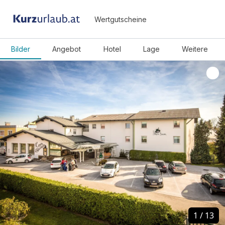
Wertgutscheine
Bilder
Angebot
Hotel
Lage
Weitere
1
1
/
/
13
13