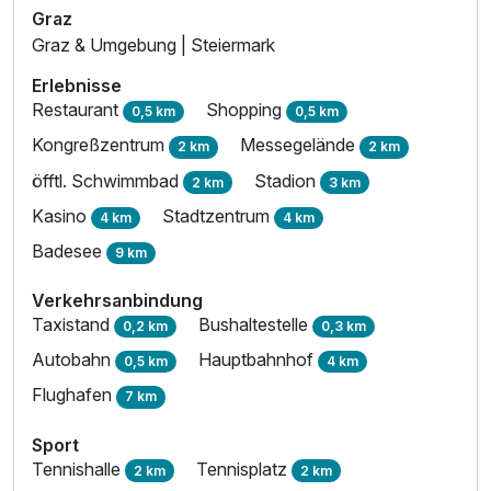
Graz
Graz & Umgebung | Steiermark
Erlebnisse
Restaurant
Shopping
0,5 km
0,5 km
Kongreßzentrum
Messegelände
2 km
2 km
öfftl. Schwimmbad
Stadion
2 km
3 km
Kasino
Stadtzentrum
4 km
4 km
Badesee
9 km
Verkehrsanbindung
Taxistand
Bushaltestelle
0,2 km
0,3 km
Autobahn
Hauptbahnhof
0,5 km
4 km
Flughafen
7 km
Sport
Tennishalle
Tennisplatz
2 km
2 km