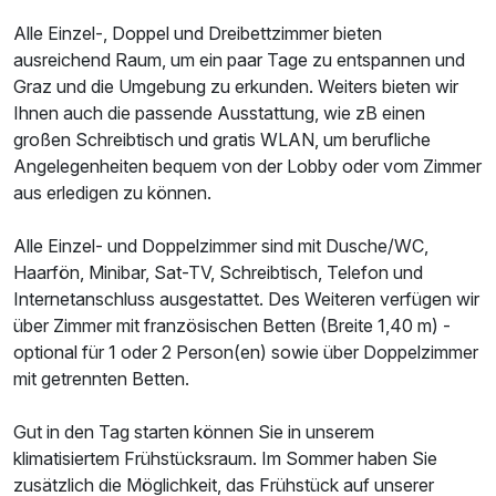
Alle Einzel-, Doppel und Dreibettzimmer bieten
Ausstattung
ausreichend Raum, um ein paar Tage zu entspannen und
Graz und die Umgebung zu erkunden. Weiters bieten wir
Zusatznächte
Ihnen auch die passende Ausstattung, wie zB einen
großen Schreibtisch und gratis WLAN, um berufliche
Angelegenheiten bequem von der Lobby oder vom Zimmer
Für 2 Tage
66,00 €
p.P. ab
aus erledigen zu können.
Alle Einzel- und Doppelzimmer sind mit Dusche/WC,
Haarfön, Minibar, Sat-TV, Schreibtisch, Telefon und
Internetanschluss ausgestattet. Des Weiteren verfügen wir
Einzelzimmer
über Zimmer mit französischen Betten (Breite 1,40 m) -
1 Erwachsenen
optional für 1 oder 2 Person(en) sowie über Doppelzimmer
mit getrennten Betten.
Gut in den Tag starten können Sie in unserem
klimatisiertem Frühstücksraum. Im Sommer haben Sie
zusätzlich die Möglichkeit, das Frühstück auf unserer