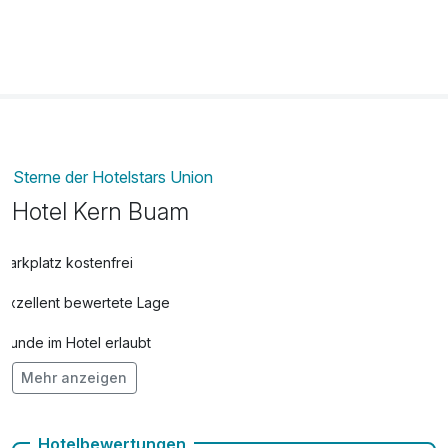
Sterne der Hotelstars Union
Hotel Kern Buam
Parkplatz kostenfrei
Exzellent bewertete Lage
Hunde im Hotel erlaubt
Mehr anzeigen
Kostenloses W-LAN
Zimmerservice verfügbar
Hotelbewertungen