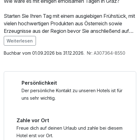
Wie wäre es mit einigen erholsamen Tagen in Graz?
Starten Sie Ihren Tag mit einem ausgiebigen Frühstück, mit
vielen hochwertigen Produkten aus Österreich sowie
Erzeugnisse aus der Region bevor Sie anschließend auf
Stadterkundung gehen!
Weiterlesen
Im Angebot enthalten
Ob Uhrturm, Kunsthaus oder gemütliches Café - in der
Parkplatz, W-LAN Nutzung / Internetnutzung
Buchbar vom 01.09.2026 bis 31.12.2026.
Nr: A307364-8550
steirischen Landeshauptstadt lässt es sich aushalten.
Persönlichkeit
Der persönliche Kontakt zu unseren Hotels ist für
uns sehr wichtig.
Zahle vor Ort
Freue dich auf deinen Urlaub und zahle bei diesem
Hotel erst vor Ort.