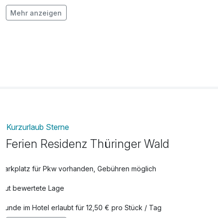
Ihr Geburtstags-Extra
39,00 €
Mehr anzeigen
pro Zimmer
Ihr Romantik-Extra
34,00 €
pro Zimmer
Ihr Wohlfühl Extra
39,00 €
pro Zimmer
Late Check Out bis 14.00 Uhr
29,00 €
Kurzurlaub Sterne
pro Zimmer
Ferien Residenz Thüringer Wald
Leihbademantel
10,00 €
Parkplatz für Pkw vorhanden, Gebühren möglich
pro Stück
Gut bewertete Lage
Hunde im Hotel erlaubt für 12,50 € pro Stück / Tag