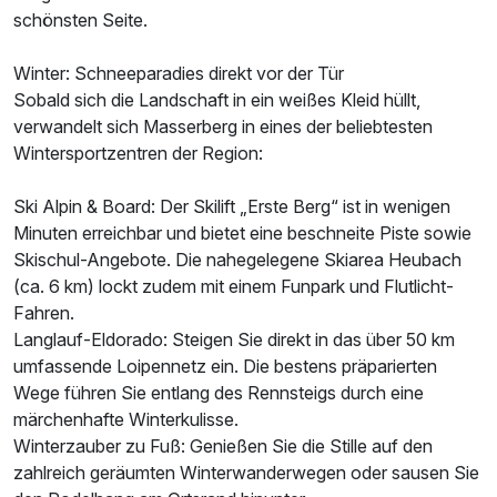
schönsten Seite.
Winter: Schneeparadies direkt vor der Tür
Sobald sich die Landschaft in ein weißes Kleid hüllt,
verwandelt sich Masserberg in eines der beliebtesten
Doppelzimmer mit Terrasse
Wintersportzentren der Region:
2 Erwachsene und 1 Kind
Ski Alpin & Board: Der Skilift „Erste Berg“ ist in wenigen
Minuten erreichbar und bietet eine beschneite Piste sowie
Skischul-Angebote. Die nahegelegene Skiarea Heubach
(ca. 6 km) lockt zudem mit einem Funpark und Flutlicht-
Fahren.
Langlauf-Eldorado: Steigen Sie direkt in das über 50 km
umfassende Loipennetz ein. Die bestens präparierten
Wege führen Sie entlang des Rennsteigs durch eine
märchenhafte Winterkulisse.
Winterzauber zu Fuß: Genießen Sie die Stille auf den
zahlreich geräumten Winterwanderwegen oder sausen Sie