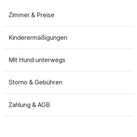
Zimmer & Preise
Doppelzimmer Economy
Kinderermäßigungen
2 Erwachsene
Mit Hund unterwegs
Storno & Gebühren
Zahlung & AGB