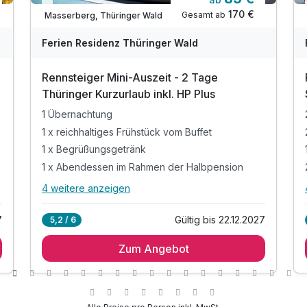
Immer verfügbar
170 €
Gesamt ab
Masserberg, Thüringer Wald
Ferien Residenz Thüringer Wald
Rennsteiger Mini-Auszeit - 2 Tage
Thüringer Kurzurlaub inkl. HP Plus
1 Übernachtung
Ausstattung
1 x reichhaltiges Frühstück vom Buffet
1 x Begrüßungsgetränk
Für 4 Tage
305,00 €
p.P. ab
1 x Abendessen im Rahmen der Halbpension
4 weitere anzeigen
Alle Inklusivleistungen
8 enthalten
7
Gültig bis 22.12.2027
5,2 / 6
1 Übernachtung
Zum Angebot
1 x reichhaltiges Frühstück vom Buffet
Juniorsuite Klassik
1 x Begrüßungsgetränk
2 Erwachsene und 1 Kind
1 x Abendessen im Rahmen der Halbpension
inkl. Bier, Wein & Softdrinks zum Abendessen