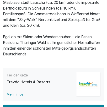
Glasbläserstadt Lauscha (ca. 20 km) oder die imposante
Bertholdsburg in Schleusingen (ca. 18 km).
Familienspaß: Die Sommerrodelbahn in Waffenrod bietet
mit dem "Sky-Walk" Nervenkitzel und Spielspaß für Groß
und Klein (ca. 20 km).
Egal ob mit Skiern oder Wanderschuhen – die Ferien
Ausstattung
Residenz Thüringer Wald ist Ihr gemütlicher Heimathafen
inmitten einer der schönsten Mittelgebirgslandschaften
Für 4 Tage
350,00 €
Deutschlands.
p.P. ab
Teil der Kette
Travdo Hotels & Resorts
Dreibettzimmer
3 Erwachsene
Mehr Infos