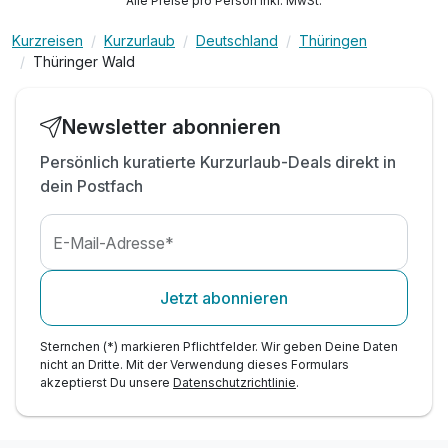
Alle Preise pro Person inkl. MwSt.
während Ihrer Essenzeit von max. 2 Stunden
Kurzreisen
Kurzurlaub
Deutschland
Thüringen
r
tägliche Nutzung der Sauna von 15:00 - 21:00 Uhr
Thüringer Wald
tägliche Nutzung vom Innenpool
Newsletter abonnieren
Persönlich kuratierte Kurzurlaub-Deals direkt in
dein Postfach
E-Mail-Adresse*
Ausstattung
Jetzt abonnieren
Für 4 Tage
365,00 €
p.P. ab
Sternchen (*) markieren Pflichtfelder. Wir geben Deine Daten
nicht an Dritte. Mit der Verwendung dieses Formulars
akzeptierst Du unsere
Datenschutzrichtlinie
.