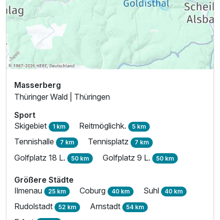
Einzelzimmer
1 Erwachsenen
Masserberg
Thüringer Wald | Thüringen
Sport
Skigebiet
Reitmöglichk.
1 km
5 km
Tennishalle
Tennisplatz
7 km
7 km
Golfplatz 18 L.
Golfplatz 9 L.
50 km
50 km
Größere Städte
Ilmenau
Coburg
Suhl
25 km
40 km
40 km
Ausstattung
Rudolstadt
Arnstadt
52 km
54 km