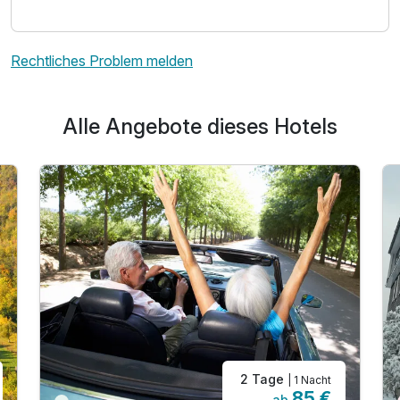
Ausstattung
Rechtliches Problem melden
Für 4 Tage
305,00 €
p.P. ab
Alle Angebote dieses Hotels
Familienzimmer
2 Erwachsene und 2 Kinder
2 Tage
| 1 Nacht
85 €
ab