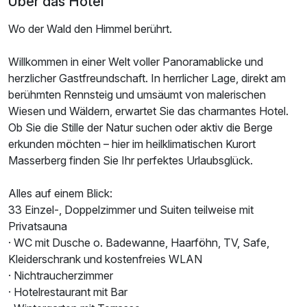
Über das Hotel
Wo der Wald den Himmel berührt.
Willkommen in einer Welt voller Panoramablicke und
herzlicher Gastfreundschaft. In herrlicher Lage, direkt am
berühmten Rennsteig und umsäumt von malerischen
Ausstattung
Wiesen und Wäldern, erwartet Sie das charmantes Hotel.
Ob Sie die Stille der Natur suchen oder aktiv die Berge
Für 4 Tage
335,00 €
p.P. ab
erkunden möchten – hier im heilklimatischen Kurort
Masserberg finden Sie Ihr perfektes Urlaubsglück.
Alles auf einem Blick:
33 Einzel-, Doppelzimmer und Suiten teilweise mit
Privatsauna
Doppelzimmer Komfort
· WC mit Dusche o. Badewanne, Haarföhn, TV, Safe,
2 Erwachsene
Kleiderschrank und kostenfreies WLAN
· Nichtraucherzimmer
· Hotelrestaurant mit Bar