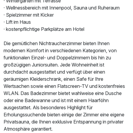
· Wintergarten mit Terrasse
· Wellnessbereich mit Innenpool, Sauna und Ruheraum
· Spielzimmer mit Kicker
· Lift im Haus
· kostenpflichtige Parkplätze am Hotel
Die gemütlichen Nichtraucherzimmer bieten Ihnen
modernen Komfort in verschiedenen Kategorien, von
funktionalen Einzel- und Doppelzimmern bis hin zu
großzügigen Juniorsuiten. Jede Wohneinheit ist
durchdacht ausgestattet und verfügt über einen
Ausstattung
geräumigen Kleiderschrank, einen Safe für Ihre
Wertsachen sowie einen Flatscreen-TV und kostenfreies
WLAN. Das Badezimmer bietet wahlweise eine Dusche
Für 4 Tage
260,00 €
p.P. ab
oder eine Badewanne und ist mit einem Haarföhn
ausgestattet. Als besonderes Highlight für
Erholungssuchende bieten einige der Zimmer eine eigene
Privatsauna, die Ihnen exklusive Entspannung in privater
Atmosphäre garantiert.