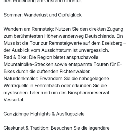
den Rodelhang am Ortsrand hinunter.
Sommer: Wanderlust und Gipfelglück
Ausstattung
Wandern am Rennsteig: Nutzen Sie den direkten Zugang
Für 4 Tage
305,00 €
p.P. ab
zum berühmtesten Höhenwanderweg Deutschlands. Ein
Muss ist die Tour zur Rennsteigwarte auf dem Eselsberg –
der Ausblick vom Aussichtsturm ist unvergesslich.
Rad & Bike: Die Region bietet anspruchsvolle
Mountainbike-Strecken sowie entspannte Touren für E-
Doppelzimmer Premium
Bikes durch die duftenden Fichtenwälder.
2 Erwachsene und 1 Kind
Naturdenkmäler: Erwandern Sie die nahegelegene
Werraquelle in Fehrenbach oder erkunden Sie die
mystischen Täler rund um das Biosphärenreservat
Vessertal.
Ganzjährige Highlights & Ausflugsziele
Glaskunst & Tradition: Besuchen Sie die legendäre