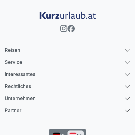
Juniorsuite/n
2 Erwachsene und 1 Kind
Reisen
Service
Interessantes
Rechtliches
Unternehmen
Partner
Ausstattung
Für 4 Tage
290,00 €
p.P. ab