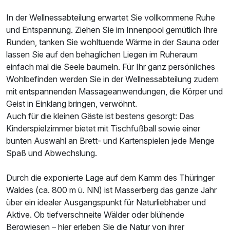
Doppelzimmer Komfort Plus
2 Erwachsene und 1 Kind
In der Wellnessabteilung erwartet Sie vollkommene Ruhe
und Entspannung. Ziehen Sie im Innenpool gemütlich Ihre
Runden, tanken Sie wohltuende Wärme in der Sauna oder
lassen Sie auf den behaglichen Liegen im Ruheraum
einfach mal die Seele baumeln. Für Ihr ganz persönliches
Wohlbefinden werden Sie in der Wellnessabteilung zudem
mit entspannenden Massageanwendungen, die Körper und
Geist in Einklang bringen, verwöhnt.
Auch für die kleinen Gäste ist bestens gesorgt: Das
Kinderspielzimmer bietet mit Tischfußball sowie einer
bunten Auswahl an Brett- und Kartenspielen jede Menge
Spaß und Abwechslung.
Durch die exponierte Lage auf dem Kamm des Thüringer
Waldes (ca. 800 m ü. NN) ist Masserberg das ganze Jahr
Ausstattung
über ein idealer Ausgangspunkt für Naturliebhaber und
Aktive. Ob tiefverschneite Wälder oder blühende
Für 4 Tage
260,00 €
p.P. ab
Bergwiesen – hier erleben Sie die Natur von ihrer