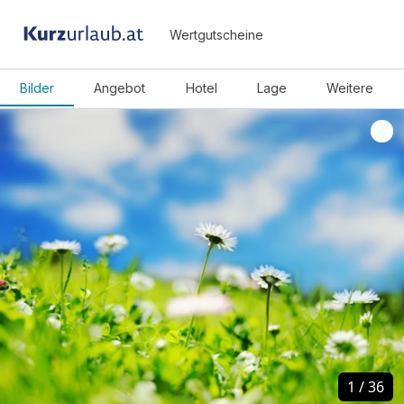
Wertgutscheine
Bilder
Angebot
Hotel
Lage
Weitere
1
1
/
/
36
36