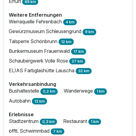
Erfurt
Für 4 Tage
69 km
290,00 €
p.P. ab
Weitere Entfernungen
Werraquelle Fehrenbach
4 km
Gewürzmuseum Schleusengrund
9 km
Talsperre Schönbrunn
Einzelzimmer Komfort
12 km
1 Erwachsenen
Bunkermuseum Frauenwald
17 km
Schaubergwerk Volle Rose
27 km
ELIAS Farbglashütte Lauscha
32 km
Verkehrsanbindung
Bushaltestelle
Wanderwege
0,2 km
1 km
Autobahn
13 km
Erlebnisse
Stadtzentrum
Restaurant
0,3 km
1 km
öfftl. Schwimmbad
7 km