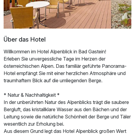
Über das Hotel
Willkommen im Hotel Alpenblick in Bad Gastein!
Erleben Sie unvergessliche Tage im Herzen der
Ausstattung
österreichischen Alpen. Das familiär geführte Panorama-
Hotel empfängt Sie mit einer herzlichen Atmosphäre und
Für 4 Tage
288,00 €
p.P. ab
traumhaftem Blick auf die umliegenden Berge.
* Natur & Nachhaltigkeit *
In der unberührten Natur des Alpenblicks trägt die saubere
Bergluft, das kristallklare Wasser aus den Bächen und der
Leitung sowie die natürliche Schönheit der Berge und Täler
Einzelzimmer
wesentlich zur Erholung bei.
1 Erwachsenen
Aus diesem Grund legt das Hotel Alpenblick großen Wert