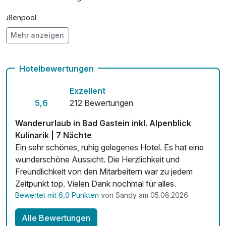
Außenpool
Mehr anzeigen
Vielseitiger Wellnessbereich
Hunde im Hotel nicht erlaubt
Hotelbewertungen
Auch vegetarische Speisen
Exzellent
Fahrradverleih
5,6
212 Bewertungen
Mit Hotelbar
Wanderurlaub in Bad Gastein inkl. Alpenblick
Kulinarik | 7 Nächte
Ein sehr schönes, ruhig gelegenes Hotel. Es hat eine
wunderschöne Aussicht. Die Herzlichkeit und
Freundlichkeit von den Mitarbeitern war zu jedem
Zeitpunkt top. Vielen Dank nochmal für alles.
Bewertet mit 6,0 Punkten
von Sandy am 05.08.2026
Alle Bewertungen