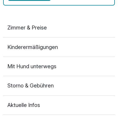
Zimmer & Preise
Doppelzimmer Komfort
Kinderermäßigungen
2 Erwachsene und 1 Kind
Mit Hund unterwegs
Storno & Gebühren
Aktuelle Infos