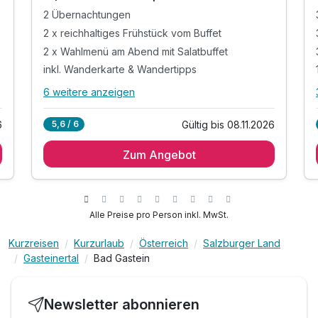
2 Übernachtungen
2 x reichhaltiges Frühstück vom Buffet
2 x Wahlmenü am Abend mit Salatbuffet
inkl. Wanderkarte & Wandertipps
6 weitere anzeigen
Alle Inklusivleistungen
10 enthalten
6
Gültig bis 08.11.2026
5,6 / 6
2 Übernachtungen
Zum Angebot
2 x reichhaltiges Frühstück vom Buffet
2 x Wahlmenü am Abend mit Salatbuffet
inkl. Wanderkarte & Wandertipps
inkl. Sauna, Dampfsauna & Infrarotkabine
Alle Preise pro Person inkl. MwSt.
inkl. Schwimmen im Swimmingpool (ganzjährig)
Kurzreisen
Kurzurlaub
Österreich
Salzburger Land
inkl. Ausblick genießen im Panorama-Ruheraum
Gasteinertal
Bad Gastein
inkl. Billard, Tischtennis & Tischfußball
inkl. W-LAN Nutzung & Parkplatz
Tipp: vergünstigte Bergbahntickets erhältlich
Newsletter abonnieren