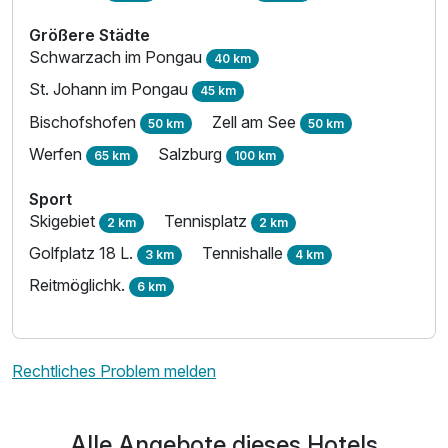
Größere Städte
Schwarzach im Pongau
40 km
St. Johann im Pongau
45 km
Bischofshofen
Zell am See
50 km
50 km
Werfen
Salzburg
65 km
100 km
Sport
Skigebiet
Tennisplatz
2 km
2 km
Golfplatz 18 L.
Tennishalle
3 km
4 km
Reitmöglichk.
6 km
Rechtliches Problem melden
Alle Angebote dieses Hotels