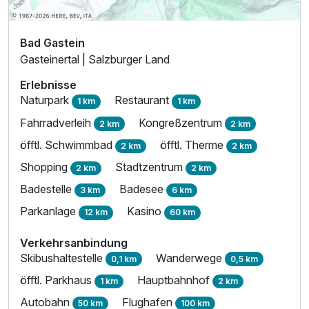
Bad Gastein
Gasteinertal | Salzburger Land
Erlebnisse
Naturpark
Restaurant
1 km
1 km
Fahrradverleih
Kongreßzentrum
2 km
2 km
öfftl. Schwimmbad
öfftl. Therme
2 km
2 km
Shopping
Stadtzentrum
2 km
2 km
Badestelle
Badesee
3 km
6 km
Parkanlage
Kasino
12 km
60 km
Verkehrsanbindung
Skibushaltestelle
Wanderwege
0,1 km
0,5 km
öfftl. Parkhaus
Hauptbahnhof
1 km
2 km
Autobahn
Flughafen
50 km
100 km