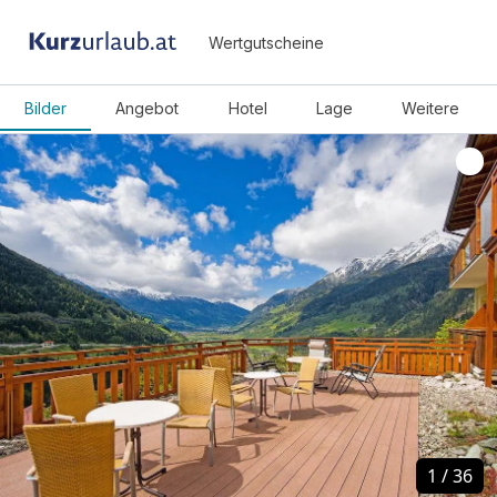
Wertgutscheine
Bilder
Angebot
Hotel
Lage
Weitere
1
1
/
/
36
36