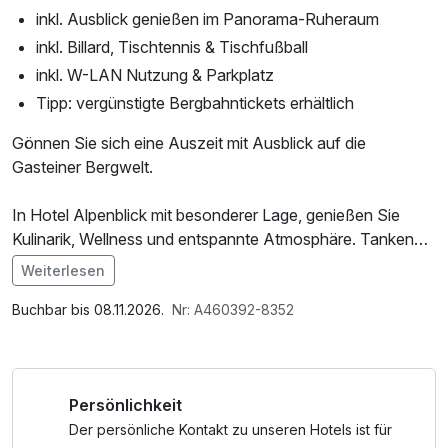
inkl. Ausblick genießen im Panorama-Ruheraum
inkl. Billard, Tischtennis & Tischfußball
inkl. W-LAN Nutzung & Parkplatz
Tipp: vergünstigte Bergbahntickets erhältlich
Gönnen Sie sich eine Auszeit mit Ausblick auf die
Gasteiner Bergwelt.
In Hotel Alpenblick mit besonderer Lage, genießen Sie
Kulinarik, Wellness und entspannte Atmosphäre. Tanken
Sie neue Kraft in Bad Gastein.
Weiterlesen
Im Angebot enthalten
Das ganzjährig nutzbare Panorama-Bewegungsbad bietet
Parkplatz, Nutzung des Wellnessbereichs
Buchbar bis 08.11.2026.
Nr: A460392-8352
ein angenehmes Badeerlebnis. Die Kneipp-Anlage mit Kalt-
und Warmbecken in idyllischer Lage sorgt für belebende
Erholung.
Persönlichkeit
Der persönliche Kontakt zu unseren Hotels ist für