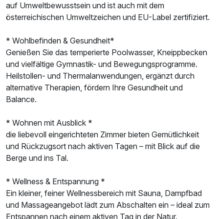
auf Umweltbewusstsein und ist auch mit dem
österreichischen Umweltzeichen und EU-Label zertifiziert.
* Wohlbefinden & Gesundheit*
Genießen Sie das temperierte Poolwasser, Kneippbecken
und vielfältige Gymnastik- und Bewegungsprogramme.
Heilstollen- und Thermalanwendungen, ergänzt durch
alternative Therapien, fördern Ihre Gesundheit und
Balance.
* Wohnen mit Ausblick *
die liebevoll eingerichteten Zimmer bieten Gemütlichkeit
Ausstattung
und Rückzugsort nach aktiven Tagen – mit Blick auf die
Berge und ins Tal.
Für 4 Tage
288,00 €
p.P. ab
* Wellness & Entspannung *
Ein kleiner, feiner Wellnessbereich mit Sauna, Dampfbad
und Massageangebot lädt zum Abschalten ein – ideal zum
Entspannen nach einem aktiven Tag in der Natur.