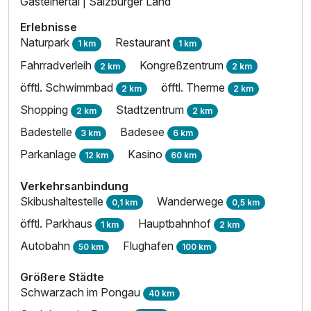
Gasteinertal | Salzburger Land
Erlebnisse
Naturpark
Restaurant
1 km
1 km
Fahrradverleih
Kongreßzentrum
2 km
2 km
öfftl. Schwimmbad
öfftl. Therme
2 km
2 km
Shopping
Stadtzentrum
2 km
2 km
Badestelle
Badesee
3 km
6 km
Parkanlage
Kasino
12 km
60 km
Verkehrsanbindung
Skibushaltestelle
Wanderwege
0,1 km
0,5 km
öfftl. Parkhaus
Hauptbahnhof
1 km
2 km
Autobahn
Flughafen
50 km
100 km
Größere Städte
Schwarzach im Pongau
40 km