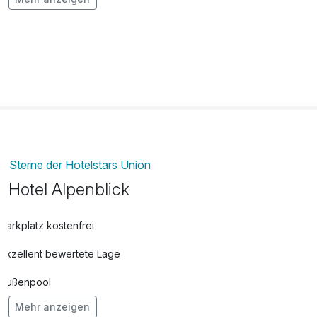
Radon-Thermal-Wannenbad
25,00 €
pro Stück (20 Minuten)
Sterne der Hotelstars Union
Hotel Alpenblick
Parkplatz kostenfrei
Exzellent bewertete Lage
Außenpool
Mehr anzeigen
Vielseitiger Wellnessbereich