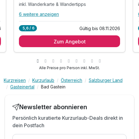
inkl. Wanderkarte & Wandertipps
6 weitere anzeigen
Alle Inklusivleistungen
10 enthalten
6
Gültig bis 08.11.2026
5,6 / 6
2 Übernachtungen
Zum Angebot
2 x reichhaltiges Frühstück vom Buffet
2 x Wahlmenü am Abend mit Salatbuffet
inkl. Wanderkarte & Wandertipps
inkl. Sauna, Dampfsauna & Infrarotkabine
Alle Preise pro Person inkl. MwSt.
inkl. Schwimmen im Swimmingpool (ganzjährig)
Kurzreisen
Kurzurlaub
Österreich
Salzburger Land
inkl. Ausblick genießen im Panorama-Ruheraum
Gasteinertal
Bad Gastein
inkl. Billard, Tischtennis & Tischfußball
inkl. W-LAN Nutzung & Parkplatz
Tipp: vergünstigte Bergbahntickets erhältlich
Newsletter abonnieren
Persönlich kuratierte Kurzurlaub-Deals direkt in
dein Postfach