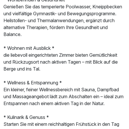
Genießen Sie das temperierte Poolwasser, Kneippbecken
und vielfältige Gymnastik- und Bewegungsprogramme.
Heilstollen- und Thermalanwendungen, ergänzt durch
alternative Therapien, fördern Ihre Gesundheit und
Balance.
* Wohnen mit Ausblick *
die liebevoll eingerichteten Zimmer bieten Gemütlichkeit
Ausstattung
und Rückzugsort nach aktiven Tagen – mit Blick auf die
Berge und ins Tal.
Für 8 Tage
749,00 €
p.P. ab
* Wellness & Entspannung *
Ein kleiner, feiner Wellnessbereich mit Sauna, Dampfbad
und Massageangebot lädt zum Abschalten ein – ideal zum
Entspannen nach einem aktiven Tag in der Natur.
* Kulinarik & Genuss *
Starten Sie mit einem reichhaltigen Frühstück in den Tag