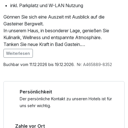
inkl. Parkplatz und W-LAN Nutzung
Gönnen Sie sich eine Auszeit mit Ausblick auf die
Gasteiner Bergwelt.
In unserem Haus, in besonderer Lage, genießen Sie
Kulinarik, Wellness und entspannte Atmosphäre.
Tanken Sie neue Kraft in Bad Gastein.
Weiterlesen
Das ganzjährig nutzbare Panorama-Bewegungsbad bietet
Im Angebot enthalten
ein angenehmes Badeerlebnis. Die Kneipp-Anlage mit Kalt-
Parkplatz, Nutzung des Wellnessbereichs
Buchbar vom 11.12.2026 bis 19.12.2026.
Nr: A465889-8352
und Warmbecken in idyllischer Lage sorgt für belebende
Erholung.
Persönlichkeit
Der persönliche Kontakt zu unseren Hotels ist für
uns sehr wichtig.
Zahle vor Ort