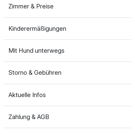
Zimmer & Preise
Doppelzimmer Komfort
Kinderermäßigungen
2 Erwachsene und 1 Kind
Mit Hund unterwegs
Storno & Gebühren
Aktuelle Infos
Zahlung & AGB
Ausstattung