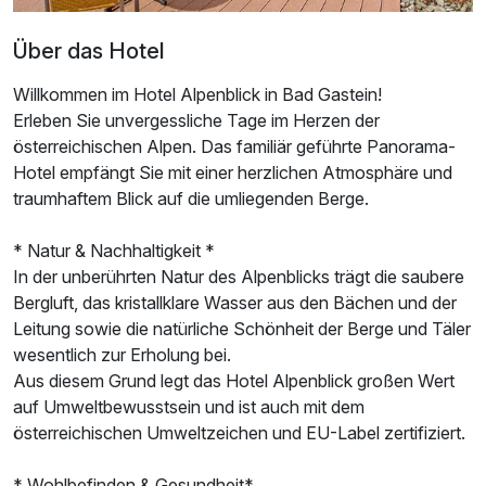
Über das Hotel
Willkommen im Hotel Alpenblick in Bad Gastein!
Erleben Sie unvergessliche Tage im Herzen der
Ausstattung
österreichischen Alpen. Das familiär geführte Panorama-
Hotel empfängt Sie mit einer herzlichen Atmosphäre und
Für 8 Tage
749,00 €
p.P. ab
traumhaftem Blick auf die umliegenden Berge.
* Natur & Nachhaltigkeit *
In der unberührten Natur des Alpenblicks trägt die saubere
Bergluft, das kristallklare Wasser aus den Bächen und der
Leitung sowie die natürliche Schönheit der Berge und Täler
Einzelzimmer
wesentlich zur Erholung bei.
1 Erwachsenen
Aus diesem Grund legt das Hotel Alpenblick großen Wert
auf Umweltbewusstsein und ist auch mit dem
österreichischen Umweltzeichen und EU-Label zertifiziert.
* Wohlbefinden & Gesundheit*