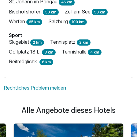
St. Johann im Pongau
45 km
Bischofshofen
Zell am See
50 km
50 km
Werfen
Salzburg
65 km
100 km
Sport
Skigebiet
Tennisplatz
2 km
2 km
Golfplatz 18 L.
Tennishalle
3 km
4 km
Reitmöglichk.
6 km
Rechtliches Problem melden
Alle Angebote dieses Hotels