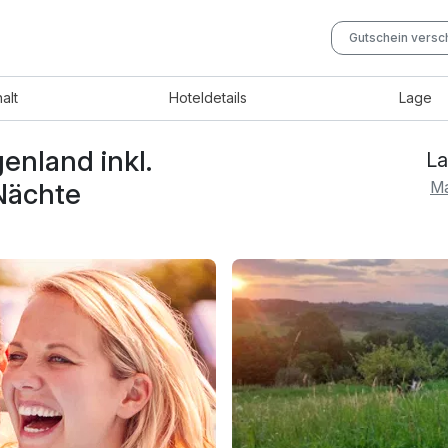
Gutschein vers
halt
Hotel
details
Lage
nland inkl.
La
Nächte
Ma