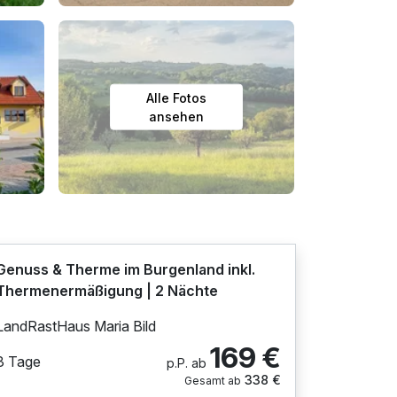
Alle Fotos
ansehen
Genuss & Therme im Burgenland inkl.
Thermenermäßigung | 2 Nächte
LandRastHaus Maria Bild
169 €
3 Tage
p.P. ab
338 €
Gesamt ab