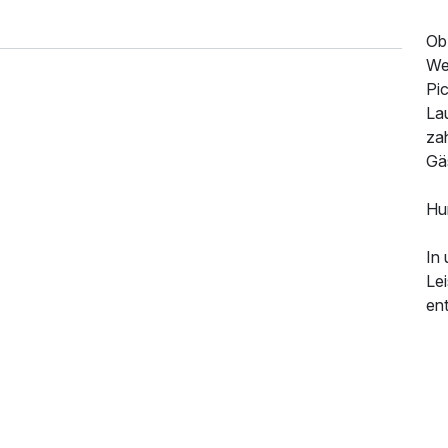
Ob 
Wei
Pic
La
za
Gä
Hu
In
Lei
en