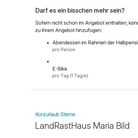
Darf es ein bisschen mehr sein?
**Embodiment-Core Training
Der Fokus liegt auf der ganzheitlichen Entwic
Sofern nicht schon im Angebot enthalten, kön
verschiedene Bewegungsformen wie Yoga, Pilate
zu ihrem Angebot hinzufügen:
Achtsamkeit und mentalen Techniken.
Durch diese Integration von Körper & mentaler 
Abendessen im Rahmen der Halbpens
abzubauen, die Körperhaltung zu verbessern, die
pro Person
fördern. Für Anfänger genauso wie für erfahre
E-Bike
pro Tag (1 Tag/e)
Kurzurlaub Sterne
LandRastHaus Maria Bild