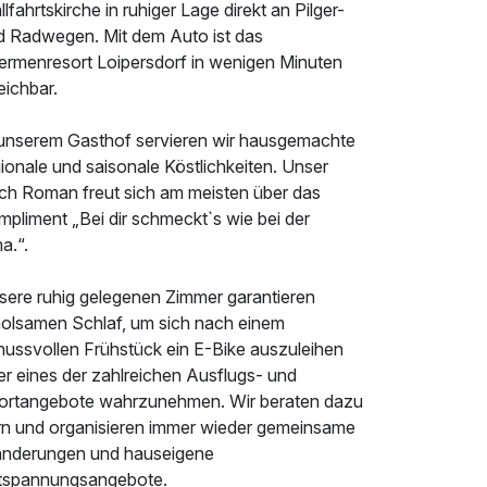
lfahrtskirche in ruhiger Lage direkt an Pilger-
d Radwegen. Mit dem Auto ist das
ermenresort Loipersdorf in wenigen Minuten
eichbar.
 unserem Gasthof servieren wir hausgemachte
ionale und saisonale Köstlichkeiten. Unser
ch Roman freut sich am meisten über das
pliment „Bei dir schmeckt`s wie bei der
a.“.
sere ruhig gelegenen Zimmer garantieren
holsamen Schlaf, um sich nach einem
nussvollen Frühstück ein E-Bike auszuleihen
er eines der zahlreichen Ausflugs- und
ortangebote wahrzunehmen. Wir beraten dazu
rn und organisieren immer wieder gemeinsame
nderungen und hauseigene
tspannungsangebote.