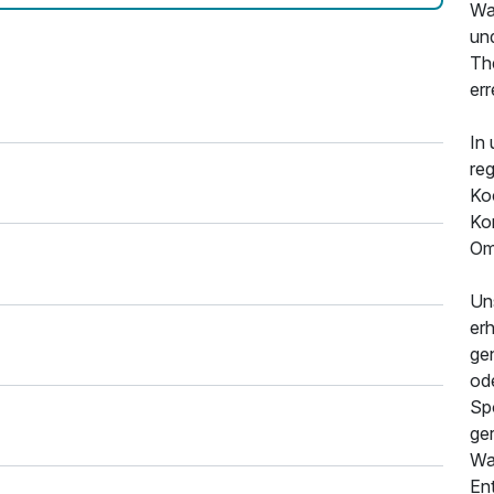
Wal
un
Th
err
In
reg
Ko
Kom
Om
Un
er
ge
od
Sp
ge
Wa
En