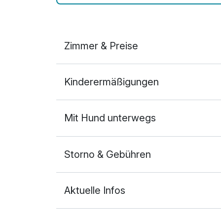
Zimmer & Preise
Doppelzimmer Komfort Plus
Kinderermäßigungen
2 Erwachsene und 2 Kinder
Mit Hund unterwegs
Storno & Gebühren
Aktuelle Infos