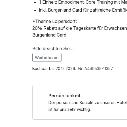
1 Einheit: Embodiment-Core Training mit M
inkl. Burgenland Card für zahlreiche Ermäß
*Therme Loipersdorf:
20% Rabatt auf die Tageskarte für Erwachsene
Burgenland Card.
Bitte beachten Sie:
Reservierung per Telefon am Gäste-Service-C
Weiterlesen
des Online-Rabattcodes: "burgenland20" erfor
Im Angebot enthalten
Parkplatz, 1 x kleines Abschiedsgeschenk, W
Buchbar bis 20.12.2026.
Nr: A449535-11357
Je nach Verfügbarkeit kann der rabattierte Ein
Bitte zeigen Sie bereits beim Check In an der
geltend machen zu können.
Persönlichkeit
Beim Check Out kann der Rabatt nicht rückwi
Nicht mit anderen Aktionen, Angeboten & Raba
Der persönliche Kontakt zu unseren Hotel
Einlösbar je nach Verfügbarkeit.
ist für uns sehr wichtig.
Gültig an allen Tagen, mit Ausnahme von Feie
den österreichischen Schulferien (ausgenomme