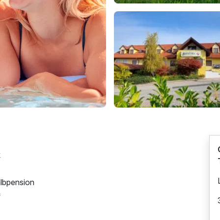
k
lbpension
*