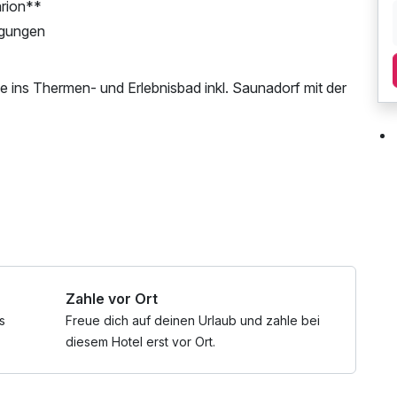
arion**
igungen
 ins Thermen- und Erlebnisbad inkl. Saunadorf mit der
enter unter +43 3382 8204 0 oder online mit Angabe
derlich.
-LAN Nutzung / Internetnutzung
tritt auch direkt an der Thermenkassa eingelöst werden.
 Thermenkassa Ihre Burgenland Card vor, um den Rabatt
Zahle vor Ort
rkend geltend gemacht werden.
tten kombinierbar.
s
Freue dich auf deinen Urlaub und zahle bei
diesem Hotel erst vor Ort.
rtagen, Fenstertagen, verlängerter Wochenenden und
n Sommerferien, hier ist das Angebot gültig).