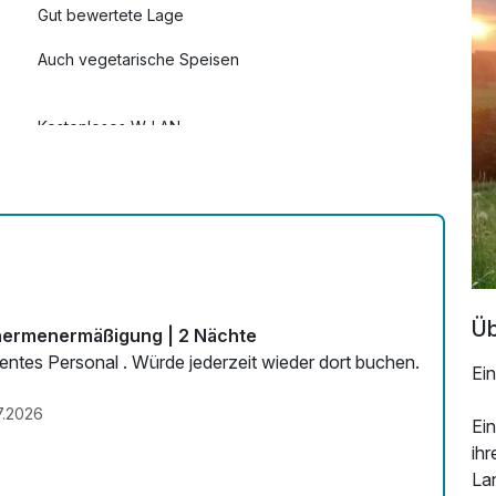
Gut bewertete Lage
Auch vegetarische Speisen
Kostenloses W-LAN
Üb
Thermenermäßigung | 2 Nächte
entes Personal . Würde jederzeit wieder dort buchen.
Ein
7.2026
Ein
ihr
La