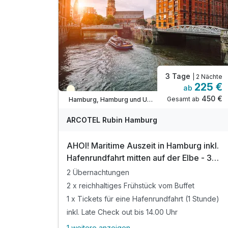
Tipp 2: Spazieren an der Binnen- oder
Außenalster
Tipp 3: Besichtigung der Elbphilharmonie
3 Tage
| 2 Nächte
225 €
ab
Teilweise ausgelastet
450 €
Gesamt ab
Hamburg, Hamburg und Umgebung
ARCOTEL Rubin Hamburg
AHOI! Maritime Auszeit in Hamburg inkl.
Hafenrundfahrt mitten auf der Elbe - 3
Tage
2 Übernachtungen
2 x reichhaltiges Frühstück vom Buffet
1 x Tickets für eine Hafenrundfahrt (1 Stunde)
inkl. Late Check out bis 14.00 Uhr
1 weitere anzeigen