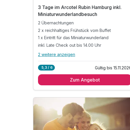
3 Tage im Arcotel Rubin Hamburg inkl.
Miniaturwunderlandbesuch
2 Übernachtungen
2 x reichhaltiges Frühstück vom Buffet
1 x Eintritt für das Miniaturwunderland
inkl. Late Check out bis 14.00 Uhr
2 weitere anzeigen
Alle Inklusivleistungen
6 enthalten
Gültig bis 15.11.202
5,3 / 6
2 Übernachtungen
Zum Angebot
2 x reichhaltiges Frühstück vom Buffet
1 x Eintritt für das Miniaturwunderland
inkl. Late Check out bis 14.00 Uhr
inkl. W-LAN Nutzung im Hotel & Zimmer
inkl. Kinder bis 5 Jahren kostenfrei