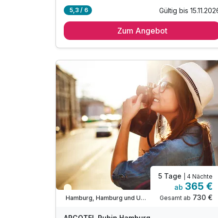
Gültig bis 15.11.202
5,3 / 6
4 Übernachtungen
Zum Angebot
4 x reichhaltiges Frühstück vom Buffet
1 x Eintritt für das Miniaturwunderland
inkl. Late Check out bis 14.00 Uhr
inkl. W-LAN Nutzung im Hotel & Zimmer
inkl. Kinder bis 5 Jahren kostenfrei
5 Tage
| 4 Nächte
365 €
ab
Teilweise ausgelastet
730 €
Gesamt ab
Hamburg, Hamburg und Umgebung
ARCOTEL Rubin Hamburg