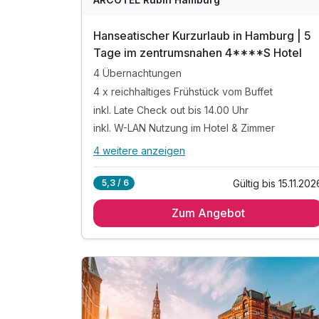
Hanseatischer Kurzurlaub in Hamburg | 5
Tage im zentrumsnahen 4****S Hotel
4 Übernachtungen
4 x reichhaltiges Frühstück vom Buffet
inkl. Late Check out bis 14.00 Uhr
inkl. W-LAN Nutzung im Hotel & Zimmer
4 weitere anzeigen
Alle Inklusivleistungen
8 enthalten
Gültig bis 15.11.202
5,3 / 6
4 Übernachtungen
Zum Angebot
4 x reichhaltiges Frühstück vom Buffet
inkl. Late Check out bis 14.00 Uhr
inkl. W-LAN Nutzung im Hotel & Zimmer
inkl. Kinder bis 5 Jahren kostenfrei*
Tipp 1: Shoppen in der Mönckebergstr., 900 m
entf.