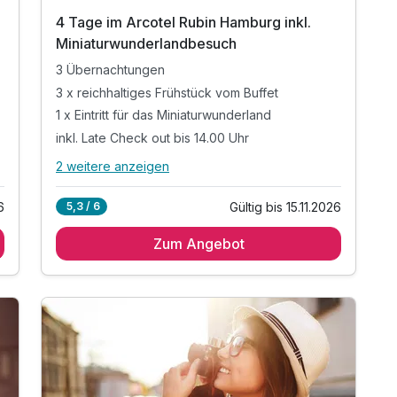
4 Tage im Arcotel Rubin Hamburg inkl.
Miniaturwunderlandbesuch
3 Übernachtungen
3 x reichhaltiges Frühstück vom Buffet
1 x Eintritt für das Miniaturwunderland
inkl. Late Check out bis 14.00 Uhr
2 weitere anzeigen
Alle Inklusivleistungen
6 enthalten
6
Gültig bis 15.11.2026
5,3 / 6
3 Übernachtungen
Zum Angebot
3 x reichhaltiges Frühstück vom Buffet
1 x Eintritt für das Miniaturwunderland
inkl. Late Check out bis 14.00 Uhr
inkl. W-LAN Nutzung im Hotel & Zimmer
inkl. Kinder bis 5 Jahren kostenfrei