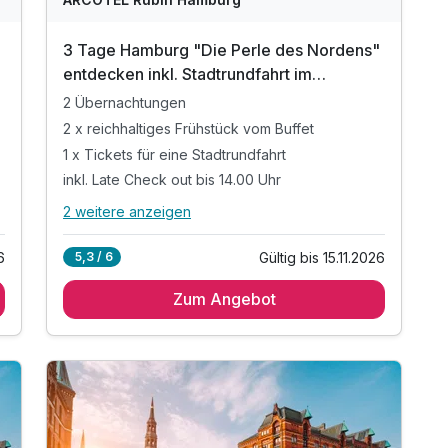
3 Tage Hamburg "Die Perle des Nordens"
entdecken inkl. Stadtrundfahrt im
Doppeldeckerbus
2 Übernachtungen
2 x reichhaltiges Frühstück vom Buffet
1 x Tickets für eine Stadtrundfahrt
inkl. Late Check out bis 14.00 Uhr
2 weitere anzeigen
Alle Inklusivleistungen
6 enthalten
6
Gültig bis 15.11.2026
5,3 / 6
2 Übernachtungen
Zum Angebot
2 x reichhaltiges Frühstück vom Buffet
1 x Tickets für eine Stadtrundfahrt
inkl. Late Check out bis 14.00 Uhr
inkl. W-LAN Nutzung im Hotel & Zimmer
inkl. Kinder bis 5 Jahren kostenfrei