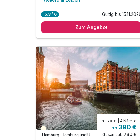
Alle Inklusivleistungen
5 enthalten
Gültig bis 15.11.202
5,3 / 6
2 Übernachtungen
Zum Angebot
2 x reichhaltiges Frühstück vom Buffet
1 x Tickets für eine Hafenrundfahrt (1 Stunde)
inkl. Late Check out bis 14.00 Uhr
inkl. W-LAN Nutzung im Hotel & Zimmer
5 Tage
| 4 Nächte
390 €
ab
Teilweise ausgelastet
780 €
Gesamt ab
Hamburg, Hamburg und Umgebung