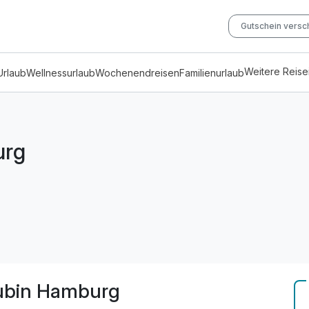
Gutschein vers
Weitere Reis
Urlaub
Wellnessurlaub
Wochenendreisen
Familienurlaub
urg
ubin Hamburg