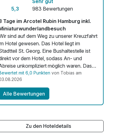
Sehr gut
5,3
983 Bewertungen
3 Tage im Arcotel Rubin Hamburg inkl.
Miniaturwunderlandbesuch
Wir sind auf dem Weg zu unserer Kreuzfahrt
im Hotel gewesen. Das Hotel liegt im
Stadtteil St. Georg. Eine Bushaltestelle ist
direkt vor dem Hotel, sodass An- und
Abreise unkompliziert möglich waren. Das
Frühstück war sehr gut. Das Zimmer lag sehr
Bewertet mit 6,0 Punkten
von Tobias am
03.08.2026
ruhig, da nicht zur Straße. Das Zimmer war
sauber und für ein Stadthotel sehr groß und
Alle Bewertungen
für drei Personen mehr als ausreichend. Es
war ein schöner Aufenthalt und aus unserer
Sicht sehr empfehlenswert.
Zu den Hoteldetails