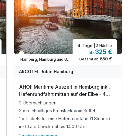
4 Tage
| 3 Nächte
325 €
ab
Teilweise ausgelastet
650 €
Gesamt ab
Hamburg, Hamburg und Umgebung
ARCOTEL Rubin Hamburg
AHOI! Maritime Auszeit in Hamburg inkl.
Hafenrundfahrt mitten auf der Elbe - 4
Tage
3 Übernachtungen
3 x reichhaltiges Frühstück vom Buffet
1 x Tickets für eine Hafenrundfahrt (1 Stunde)
inkl. Late Check out bis 14.00 Uhr
1 weitere anzeigen