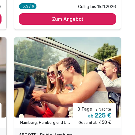
6
Gültig bis 15.11.2026
5,3 / 6
2 Übernachtungen
Zum Angebot
2 x reichhaltiges Frühstück vom Buffet
inkl. Late Check out bis 14.00 Uhr
inkl. Kinder bis 5 Jahren kostenfrei*
inkl. W-LAN Nutzung im Hotel & Zimmer
3 Tage
| 2 Nächte
225 €
ab
Teilweise ausgelastet
450 €
Gesamt ab
Hamburg, Hamburg und Umgebung
ARCOTEL Rubin Hamburg