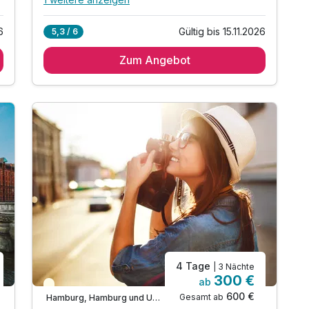
Alle Inklusivleistungen
5 enthalten
6
Gültig bis 15.11.2026
5,3 / 6
3 Übernachtungen
Zum Angebot
3 x reichhaltiges Frühstück vom Buffet
1 x Tickets für eine Hafenrundfahrt (1 Stunde)
inkl. Late Check out bis 14.00 Uhr
inkl. W-LAN Nutzung im Hotel & Zimmer
4 Tage
| 3 Nächte
300 €
ab
Teilweise ausgelastet
600 €
Gesamt ab
Hamburg, Hamburg und Umgebung