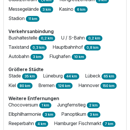
Messegelände
Kasino
3 km
6 km
Stadion
11 km
Verkehrsanbindung
Bushaltestelle
U / S-Bahn
0,2 km
0,2 km
Taxistand
Hauptbahnhof
0,3 km
0,8 km
Autobahn
Flughafen
3 km
10 km
Größere Städte
Stade
Lüneburg
Lübeck
35 km
44 km
65 km
Kiel
Bremen
Hannover
80 km
126 km
150 km
Weitere Entfernungen
Chocoversum
Jungfernstieg
1 km
2 km
Elbphilharmonie
Panoptikum
3 km
3 km
Reeperbahn
Hamburger Fischmarkt
4 km
7 km