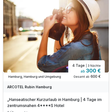
inkl. W-LAN Nutzung im Hotel & Zimmer
inkl. Kinder bis 5 Jahren kostenfrei
4 Tage
| 3 Nächte
300 €
ab
Teilweise ausgelastet
600 €
Gesamt ab
Hamburg, Hamburg und Umgebung
ARCOTEL Rubin Hamburg
„Hanseatischer Kurzurlaub in Hamburg | 4 Tage im
zentrumsnahen 4****S Hotel