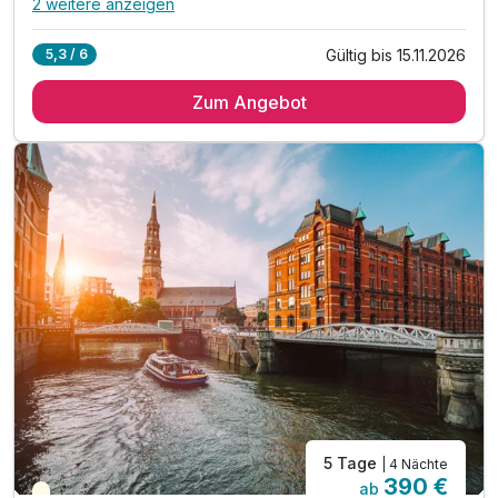
2 weitere anzeigen
Alle Inklusivleistungen
6 enthalten
Gültig bis 15.11.2026
5,3 / 6
4 Übernachtungen
Zum Angebot
4 x reichhaltiges Frühstück vom Buffet
1 x Eintritt für das Miniaturwunderland
inkl. Late Check out bis 14.00 Uhr
inkl. W-LAN Nutzung im Hotel & Zimmer
inkl. Kinder bis 5 Jahren kostenfrei
5 Tage
| 4 Nächte
390 €
ab
Teilweise ausgelastet