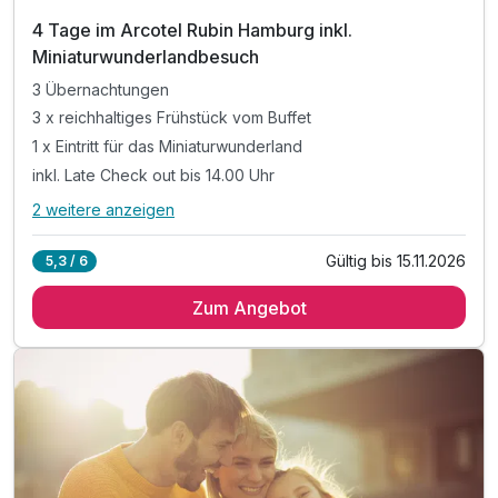
4 Tage im Arcotel Rubin Hamburg inkl.
Miniaturwunderlandbesuch
3 Übernachtungen
3 x reichhaltiges Frühstück vom Buffet
1 x Eintritt für das Miniaturwunderland
inkl. Late Check out bis 14.00 Uhr
2 weitere anzeigen
Alle Inklusivleistungen
6 enthalten
Gültig bis 15.11.2026
5,3 / 6
3 Übernachtungen
Zum Angebot
3 x reichhaltiges Frühstück vom Buffet
1 x Eintritt für das Miniaturwunderland
inkl. Late Check out bis 14.00 Uhr
inkl. W-LAN Nutzung im Hotel & Zimmer
inkl. Kinder bis 5 Jahren kostenfrei