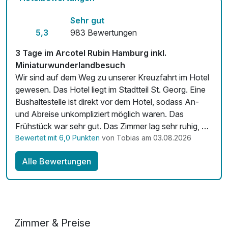
Kostenloses W-LAN
Doppeldecker Bus
Sehr gut
pro Person (1 Stunde/n)
Zimmerservice verfügbar
5,3
983 Bewertungen
Mit Hotelbar
3 Tage im Arcotel Rubin Hamburg inkl.
Miniaturwunderlandbesuch
Wir sind auf dem Weg zu unserer Kreuzfahrt im Hotel
gewesen. Das Hotel liegt im Stadtteil St. Georg. Eine
Bushaltestelle ist direkt vor dem Hotel, sodass An-
und Abreise unkompliziert möglich waren. Das
Frühstück war sehr gut. Das Zimmer lag sehr ruhig, da
nicht zur Straße. Das Zimmer war sauber und für ein
Bewertet mit 6,0 Punkten
von Tobias am 03.08.2026
Stadthotel sehr groß und für drei Personen mehr als
Alle Bewertungen
ausreichend. Es war ein schöner Aufenthalt und aus
unserer Sicht sehr empfehlenswert.
Zimmer & Preise