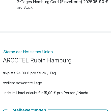
3-Tages Hamburg Card (Einzelkarte) 2025
35,90 €
pro Stück
3-Tages Hamburg Card (für bis zu 5
60,90 €
Personen gültig) 2025
pro Stück
Flasche Prosecco
51,00 €
pro Stück
Sterne der Hotelstars Union
Große Hafenrundfahrt für 2 Stunden
40,00 €
ARCOTEL Rubin Hamburg
pro Person
Parkplatz 24,00 € pro Stück / Tag
Hafenrundfahrt für 1 Stunde
26,00 €
pro Person
Exzellent bewertete Lage
Hunde im Hotel erlaubt für 15,00 € pro Person / Nacht
Miniaturwunderland
20,00 €
pro Person
Check-out bis 12 Uhr
Hotelbewertungen
Stadtrundfahrt in einem roten
21,00 €