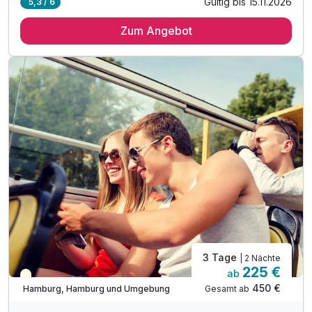
Gültig bis 15.11.2026
5,3 / 6
2 Übernachtungen
Zum Angebot
2 x reichhaltiges Frühstück vom Buffet
inkl. Late Check out bis 14.00 Uhr
inkl. Kinder bis 5 Jahren kostenfrei*
inkl. W-LAN Nutzung im Hotel & Zimmer
3 Tage
| 2 Nächte
225 €
ab
Teilweise ausgelastet
450 €
Gesamt ab
Hamburg, Hamburg und Umgebung