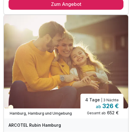
Zum Angebot
3 x reichhaltiges Frühstück vom Buffet
1 x Tickets für eine Hafenrundfahrt (1 Stunde)
inkl. Late Check out bis 14.00 Uhr
inkl. W-LAN Nutzung im Hotel & Zimmer
4 Tage
| 3 Nächte
326 €
ab
Teilweise ausgelastet
652 €
Gesamt ab
Hamburg, Hamburg und Umgebung
ARCOTEL Rubin Hamburg