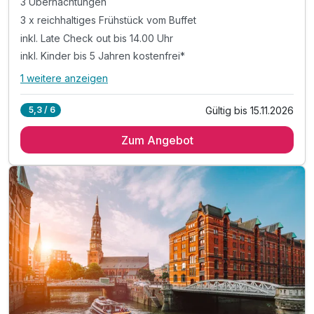
3 Übernachtungen
3 x reichhaltiges Frühstück vom Buffet
inkl. Late Check out bis 14.00 Uhr
inkl. Kinder bis 5 Jahren kostenfrei*
1 weitere anzeigen
Alle Inklusivleistungen
5 enthalten
Gültig bis 15.11.2026
5,3 / 6
3 Übernachtungen
Zum Angebot
3 x reichhaltiges Frühstück vom Buffet
inkl. Late Check out bis 14.00 Uhr
inkl. Kinder bis 5 Jahren kostenfrei*
inkl. W-LAN Nutzung im Hotel & Zimmer