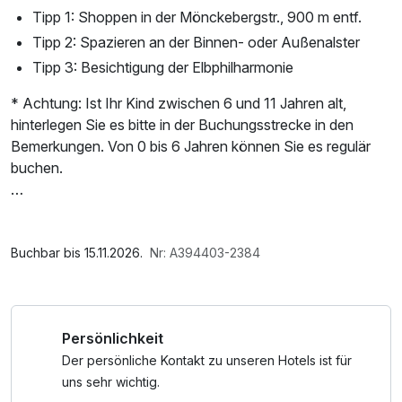
Tipp 1: Shoppen in der Mönckebergstr., 900 m entf.
Tipp 2: Spazieren an der Binnen- oder Außenalster
Tipp 3: Besichtigung der Elbphilharmonie
* Achtung: Ist Ihr Kind zwischen 6 und 11 Jahren alt,
hinterlegen Sie es bitte in der Buchungsstrecke in den
Bemerkungen. Von 0 bis 6 Jahren können Sie es regulär
buchen.
Hamburg ist immer eine Reise wert!
Die hanseatische Metropole mit ihrem einmaligen Charme
Im Angebot enthalten
präsentiert sich immer wieder anders.
Nutzung des Fitnessbereichs, W-LAN Nutzung /
Buchbar bis 15.11.2026.
Nr: A394403-2384
Ob mit Elbphilharmonie, neuen Musicals, Stadtfesten oder
Internetnutzung, Nutzung Öffentliches Internetterminal,
diversen Highlights im Hafen.
Late Check Out
Persönlichkeit
Entdecken Sie die schöne Hansestadt und das ARCOTEL
Rubin.
Der persönliche Kontakt zu unseren Hotels ist für
uns sehr wichtig.