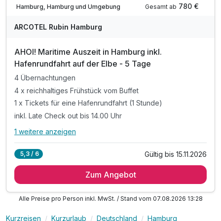
780 €
Gesamt ab
Hamburg, Hamburg und Umgebung
ARCOTEL Rubin Hamburg
AHOI! Maritime Auszeit in Hamburg inkl.
Hafenrundfahrt auf der Elbe - 5 Tage
4 Übernachtungen
4 x reichhaltiges Frühstück vom Buffet
1 x Tickets für eine Hafenrundfahrt (1 Stunde)
inkl. Late Check out bis 14.00 Uhr
1 weitere anzeigen
Alle Inklusivleistungen
5 enthalten
Gültig bis 15.11.2026
5,3 / 6
4 Übernachtungen
Zum Angebot
4 x reichhaltiges Frühstück vom Buffet
1 x Tickets für eine Hafenrundfahrt (1 Stunde)
Alle Preise pro Person inkl. MwSt. / Stand vom 07.08.2026 13:28
inkl. Late Check out bis 14.00 Uhr
inkl. W-LAN Nutzung im Hotel & Zimmer
Kurzreisen
Kurzurlaub
Deutschland
Hamburg