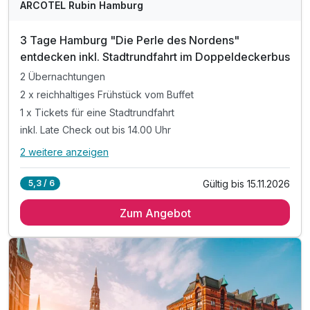
ARCOTEL Rubin Hamburg
3 Tage Hamburg "Die Perle des Nordens"
entdecken inkl. Stadtrundfahrt im Doppeldeckerbus
2 Übernachtungen
2 x reichhaltiges Frühstück vom Buffet
1 x Tickets für eine Stadtrundfahrt
inkl. Late Check out bis 14.00 Uhr
2 weitere anzeigen
Alle Inklusivleistungen
6 enthalten
Gültig bis 15.11.2026
5,3 / 6
2 Übernachtungen
Zum Angebot
2 x reichhaltiges Frühstück vom Buffet
1 x Tickets für eine Stadtrundfahrt
inkl. Late Check out bis 14.00 Uhr
inkl. W-LAN Nutzung im Hotel & Zimmer
inkl. Kinder bis 5 Jahren kostenfrei