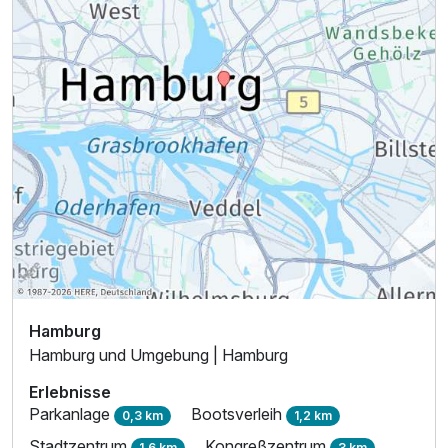
Hamburg
Hamburg und Umgebung | Hamburg
Erlebnisse
Parkanlage
Bootsverleih
0,3 km
1,2 km
Stadtzentrum
Kongreßzentrum
1,6 km
3 km