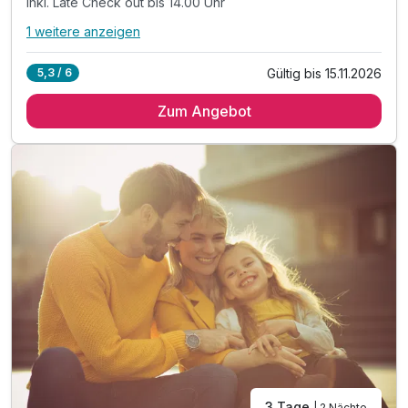
inkl. Late Check out bis 14.00 Uhr
1 weitere anzeigen
Alle Inklusivleistungen
5 enthalten
Gültig bis 15.11.2026
5,3 / 6
2 Übernachtungen
Zum Angebot
2 x reichhaltiges Frühstück vom Buffet
1 x Tickets für eine Hafenrundfahrt (1 Stunde)
inkl. Late Check out bis 14.00 Uhr
inkl. W-LAN Nutzung im Hotel & Zimmer
3 Tage
| 2 Nächte