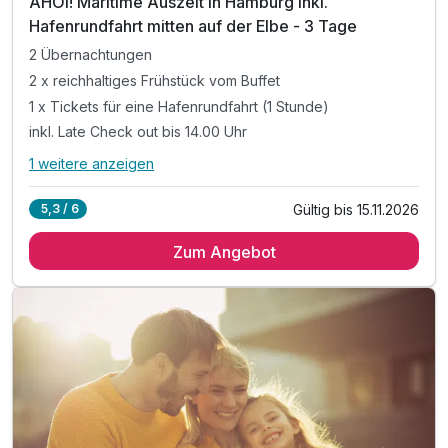
AHOI! Maritime Auszeit in Hamburg inkl.
Hafenrundfahrt mitten auf der Elbe - 3 Tage
2 Übernachtungen
2 x reichhaltiges Frühstück vom Buffet
1 x Tickets für eine Hafenrundfahrt (1 Stunde)
inkl. Late Check out bis 14.00 Uhr
1 weitere anzeigen
Alle Inklusivleistungen
5 enthalten
Gültig bis 15.11.2026
5,3 / 6
2 Übernachtungen
Zum Angebot
2 x reichhaltiges Frühstück vom Buffet
1 x Tickets für eine Hafenrundfahrt (1 Stunde)
inkl. Late Check out bis 14.00 Uhr
inkl. W-LAN Nutzung im Hotel & Zimmer