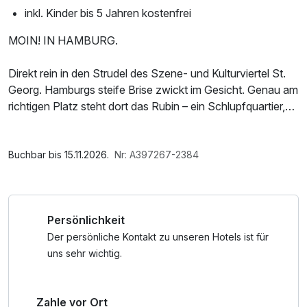
inkl. Kinder bis 5 Jahren kostenfrei
MOIN! IN HAMBURG.
Direkt rein in den Strudel des Szene- und Kulturviertel St.
Georg. Hamburgs steife Brise zwickt im Gesicht. Genau am
richtigen Platz steht dort das Rubin – ein Schlupfquartier,
warm und willkommen. Die Schachbrett-Fassade in Rot
und Grau macht Betrachter aufmerksam. Glaselemente
Im Angebot enthalten
spielen mit Sonne und Licht und jeder Perspektiv-Wechsel
Nutzung des Fitnessbereichs, W-LAN Nutzung /
Buchbar bis 15.11.2026.
Nr: A397267-2384
lohnt.
Internetnutzung, Nutzung Öffentliches Internetterminal,
Late Check Out
Auch Kulturliebhaber kommen in der Hansestadt mit über
Persönlichkeit
60 Theatern, zahlreichen Museen und Musicalangeboten
voll auf ihre Kosten. Seit November 2016 begrüßt die Stadt
Der persönliche Kontakt zu unseren Hotels ist für
ein neues kulturelles Highlight, welches zugleich als neues
uns sehr wichtig.
Wahrzeichen gefeiert wird – die Elbphilarmonie. Nur wenige
Minuten von der Elbphilarmonie entfernt, befindet sich die
Zahle vor Ort
Speicherstadt. 2015 wurden diese und das angrenzende