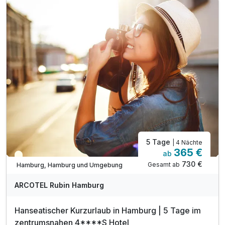
inkl. Late Check out bis 14.00 Uhr
inkl. W-LAN Nutzung im Hotel & Zimmer
inkl. Kinder bis 5 Jahren kostenfrei
5 Tage
| 4 Nächte
365 €
ab
Teilweise ausgelastet
730 €
Gesamt ab
Hamburg, Hamburg und Umgebung
ARCOTEL Rubin Hamburg
Hanseatischer Kurzurlaub in Hamburg | 5 Tage im
zentrumsnahen 4****S Hotel