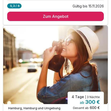
Gültig bis 15.11.2026
5,3 / 6
2 Übernachtungen
Zum Angebot
2 x reichhaltiges Frühstück vom Buffet
1 x Eintritt für das Miniaturwunderland
inkl. Late Check out bis 14.00 Uhr
inkl. W-LAN Nutzung im Hotel & Zimmer
inkl. Kinder bis 5 Jahren kostenfrei
4 Tage
| 3 Nächte
300 €
ab
Teilweise ausgelastet
600 €
Gesamt ab
Hamburg, Hamburg und Umgebung