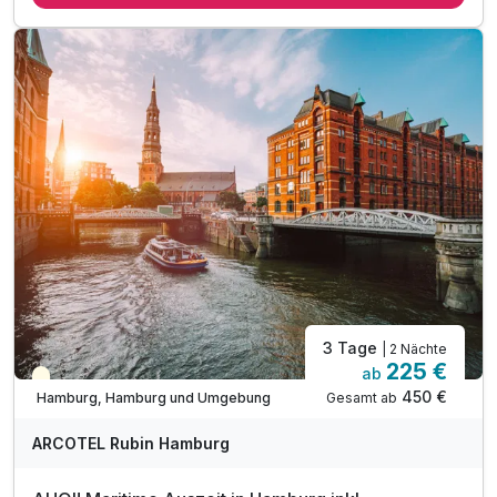
inkl. Late Check out bis 14.00 Uhr
inkl. Kinder bis 5 Jahren kostenfrei*
inkl. W-LAN Nutzung im Hotel & Zimmer
3 Tage
| 2 Nächte
225 €
ab
Teilweise ausgelastet
450 €
Gesamt ab
Hamburg, Hamburg und Umgebung
ARCOTEL Rubin Hamburg