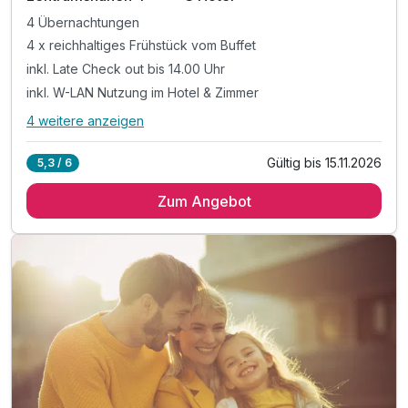
4 Übernachtungen
4 x reichhaltiges Frühstück vom Buffet
inkl. Late Check out bis 14.00 Uhr
inkl. W-LAN Nutzung im Hotel & Zimmer
4 weitere anzeigen
Alle Inklusivleistungen
8 enthalten
Gültig bis 15.11.2026
5,3 / 6
4 Übernachtungen
Zum Angebot
4 x reichhaltiges Frühstück vom Buffet
inkl. Late Check out bis 14.00 Uhr
inkl. W-LAN Nutzung im Hotel & Zimmer
inkl. Kinder bis 5 Jahren kostenfrei*
Tipp 1: Shoppen in der Mönckebergstr., 900 m entf.
Tipp 2: Spazieren an der Binnen- oder Außenalster
Tipp 3: Besichtigung der Elbphilharmonie