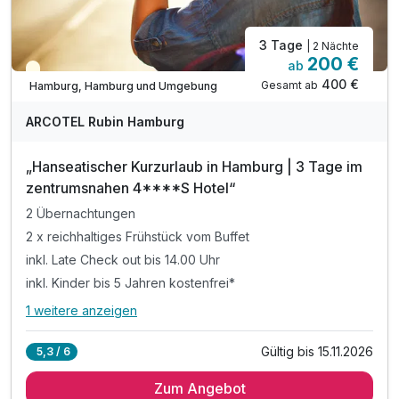
3 Tage
| 2 Nächte
200 €
ab
Teilweise ausgelastet
400 €
Gesamt ab
Hamburg, Hamburg und Umgebung
ARCOTEL Rubin Hamburg
„Hanseatischer Kurzurlaub in Hamburg | 3 Tage im
zentrumsnahen 4****S Hotel“
2 Übernachtungen
2 x reichhaltiges Frühstück vom Buffet
inkl. Late Check out bis 14.00 Uhr
inkl. Kinder bis 5 Jahren kostenfrei*
1 weitere anzeigen
Alle Inklusivleistungen
5 enthalten
Gültig bis 15.11.2026
5,3 / 6
2 Übernachtungen
Zum Angebot
2 x reichhaltiges Frühstück vom Buffet