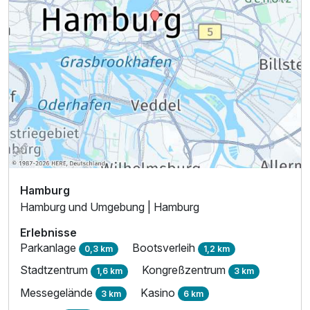
Hamburg
Hamburg und Umgebung | Hamburg
Erlebnisse
Parkanlage
Bootsverleih
0,3 km
1,2 km
Stadtzentrum
Kongreßzentrum
1,6 km
3 km
Messegelände
Kasino
3 km
6 km