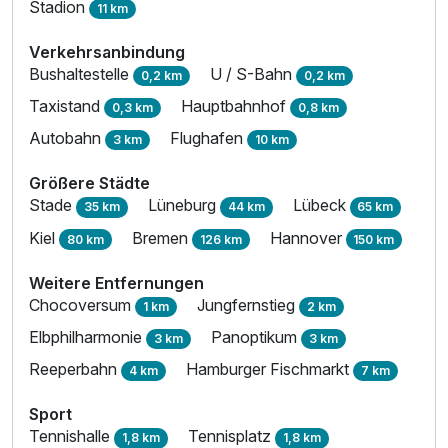
Stadion
11 km
Verkehrsanbindung
Bushaltestelle
U / S-Bahn
0,2 km
0,2 km
Taxistand
Hauptbahnhof
0,3 km
0,8 km
Autobahn
Flughafen
3 km
10 km
Größere Städte
Stade
Lüneburg
Lübeck
35 km
44 km
65 km
Kiel
Bremen
Hannover
80 km
126 km
150 km
Weitere Entfernungen
Chocoversum
Jungfernstieg
1 km
2 km
Elbphilharmonie
Panoptikum
3 km
3 km
Reeperbahn
Hamburger Fischmarkt
4 km
7 km
Sport
Tennishalle
Tennisplatz
1,8 km
1,8 km