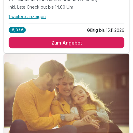
inkl. Late Check out bis 14.00 Uhr
1 weitere anzeigen
Alle Inklusivleistungen
5 enthalten
Gültig bis 15.11.2026
5,3 / 6
3 Übernachtungen
Zum Angebot
3 x reichhaltiges Frühstück vom Buffet
1 x Tickets für eine Hafenrundfahrt (1 Stunde)
inkl. Late Check out bis 14.00 Uhr
inkl. W-LAN Nutzung im Hotel & Zimmer