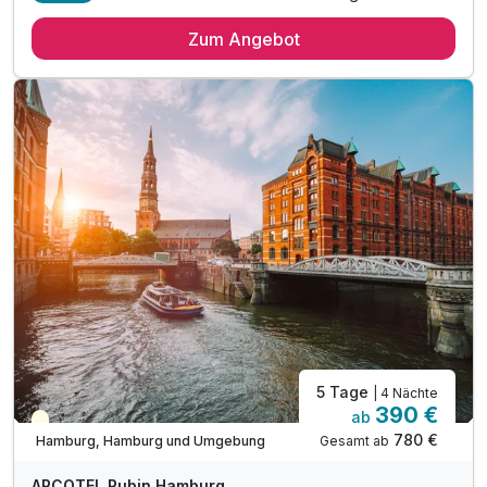
4 Übernachtungen
Zum Angebot
4 x reichhaltiges Frühstück vom Buffet
1 x Eintritt für das Miniaturwunderland
inkl. Late Check out bis 14.00 Uhr
inkl. W-LAN Nutzung im Hotel & Zimmer
inkl. Kinder bis 5 Jahren kostenfrei
5 Tage
| 4 Nächte
390 €
ab
Teilweise ausgelastet
780 €
Gesamt ab
Hamburg, Hamburg und Umgebung
ARCOTEL Rubin Hamburg