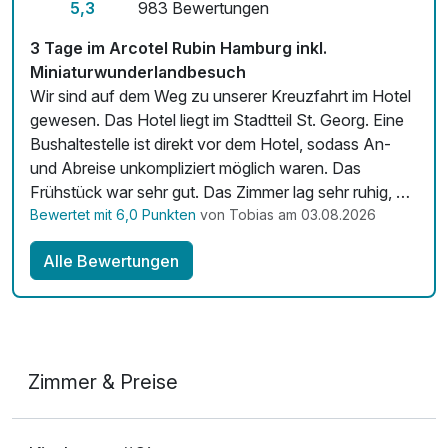
5,3
983 Bewertungen
Mit Hotelbar
3 Tage im Arcotel Rubin Hamburg inkl.
Miniaturwunderlandbesuch
Wir sind auf dem Weg zu unserer Kreuzfahrt im Hotel
gewesen. Das Hotel liegt im Stadtteil St. Georg. Eine
Bushaltestelle ist direkt vor dem Hotel, sodass An-
und Abreise unkompliziert möglich waren. Das
Frühstück war sehr gut. Das Zimmer lag sehr ruhig, da
nicht zur Straße. Das Zimmer war sauber und für ein
Bewertet mit 6,0 Punkten
von Tobias am 03.08.2026
Stadthotel sehr groß und für drei Personen mehr als
Alle Bewertungen
ausreichend. Es war ein schöner Aufenthalt und aus
unserer Sicht sehr empfehlenswert.
Zimmer & Preise
Doppelzimmer Komfort