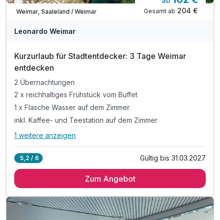
ab
Viele Termine frei
204 €
Gesamt ab
Weimar, Saaleland / Weimar
Leonardo Weimar
Kurzurlaub für Stadtentdecker: 3 Tage Weimar
entdecken
2 Übernachtungen
2 x reichhaltiges Frühstück vom Buffet
1 x Flasche Wasser auf dem Zimmer
inkl. Kaffee- und Teestation auf dem Zimmer
1 weitere anzeigen
Alle Inklusivleistungen
5 enthalten
Gültig bis 31.03.2027
5,2 / 6
2 Übernachtungen
Zum Angebot
2 x reichhaltiges Frühstück vom Buffet
1 x Flasche Wasser auf dem Zimmer
inkl. Kaffee- und Teestation auf dem Zimmer
inkl. Highspeed W-LAN