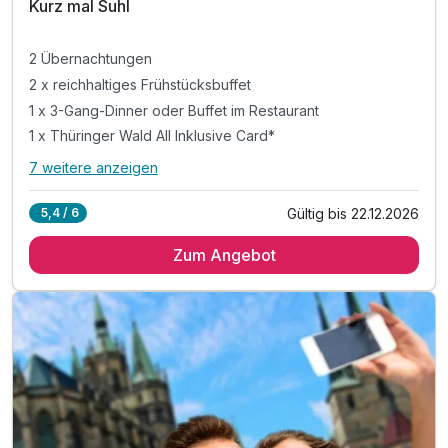
Kurz mal Suhl
2 Übernachtungen
2 x reichhaltiges Frühstücksbuffet
1 x 3-Gang-Dinner oder Buffet im Restaurant
1 x Thüringer Wald All Inklusive Card*
7 weitere anzeigen
Alle Inklusivleistungen
11 enthalten
Gültig bis 22.12.2026
5,4 / 6
2 Übernachtungen
Zum Angebot
2 x reichhaltiges Frühstücksbuffet
1 x 3-Gang-Dinner oder Buffet im Restaurant
1 x Thüringer Wald All Inklusive Card*
* Eintritt in das H2Oberhof Wellness & Erlebnisbad
* Eintritt in das SAALEMAXX Erlebnisbad
* Fahrt mit der Sommerrodelbahn Ruhla
* Fahrt mit der Thüringer Bergbahn
* und vieles mehr!