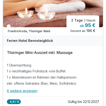
2 Tage
| 1 Nacht
95 €
ab
In 1 Woche wieder frei
190 €
Gesamt ab
Friedrichroda, Thüringer Wald
Ferien Hotel Rennsteigblick
Thüringer Mini-Auszeit inkl. Massage
1 Übernachtung
1 x reichhaltiges Frühstück vom Buffet
1 x Abendessen im Rahmen der Halbpension
inkl. offene Getränke (Bier, Wein, Softdrinks)
6 weitere anzeigen
Alle Inklusivleistungen
10 enthalten
Gültig bis 22.12.2027
4,8 / 6
1 Übernachtung