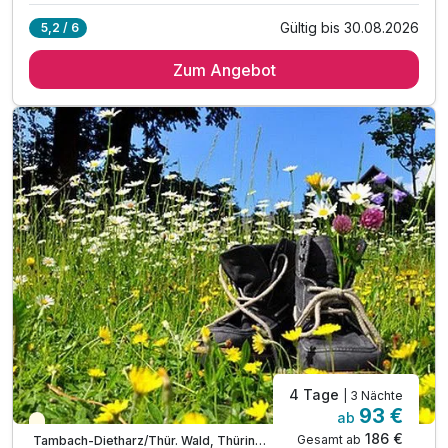
Gültig bis 30.08.2026
5,2 / 6
2 Übernachtungen
Zum Angebot
2 x reichhaltiges Frühstücksbuffet
1 x 3-Gang-Menü aus der Abendkarte am Anreisetag
inkl. Erfurt-Card für 48h
inkl. Saunanutzung
inkl. Tourismusabgabe
4 Tage
| 3 Nächte
93 €
ab
Teilweise ausgelastet
186 €
Gesamt ab
Tambach-Dietharz/Thür. Wald, Thüringer Wald