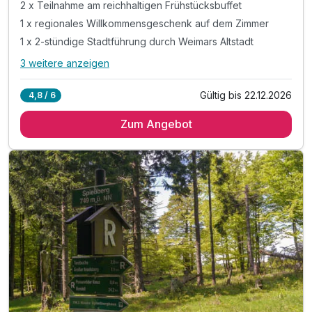
2 x Teilnahme am reichhaltigen Frühstücksbuffet
1 x regionales Willkommensgeschenk auf dem Zimmer
1 x 2-stündige Stadtführung durch Weimars Altstadt
3 weitere anzeigen
Alle Inklusivleistungen
7 enthalten
Gültig bis 22.12.2026
4,8 / 6
2 Übernachtungen im komfortablen Hotelzimmer
Zum Angebot
2 x Teilnahme am reichhaltigen Frühstücksbuffet
1 x regionales Willkommensgeschenk auf dem Zimmer
1 x 2-stündige Stadtführung durch Weimars Altstadt
1 x Abendessen am zweiten Abend
inkl. Nutzung des Wellnessbereiches
inkl. W-lan Internetzugang