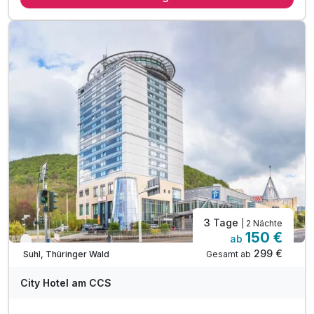
2 x Abendessen vom Buffet oder als 3-Gang Menü*
1 x Willkommensdrink
*(je nach Auslastung des Hotels)
inkl. Nutzung der hoteleigenen Sauna
inkl. Parkplatz
inkl. WLAN
Massagen nach Vereinbarung möglich
3 Tage
| 2 Nächte
150 €
ab
Verfügbar bis Dezember
299 €
Gesamt ab
Suhl, Thüringer Wald
City Hotel am CCS