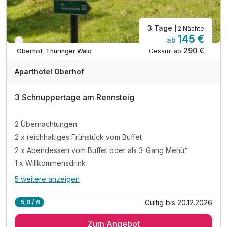
3 Tage
| 2 Nächte
145 €
ab
Verfügbar bis Dezember
290 €
Gesamt ab
Oberhof, Thüringer Wald
Aparthotel Oberhof
3 Schnuppertage am Rennsteig
2 Übernachtungen
2 x reichhaltiges Frühstück vom Buffet
2 x Abendessen vom Buffet oder als 3-Gang Menü*
1 x Willkommensdrink
5 weitere anzeigen
Alle Inklusivleistungen
9 enthalten
Gültig bis 20.12.2026
5,0 / 6
2 Übernachtungen
Zum Angebot
2 x reichhaltiges Frühstück vom Buffet