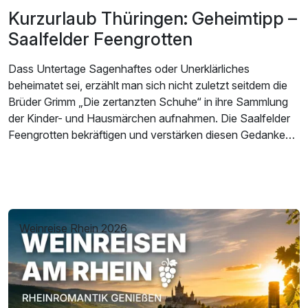
Kurzurlaub Thüringen: Geheimtipp –
Saalfelder Feengrotten
Dass Untertage Sagenhaftes oder Unerklärliches
beheimatet sei, erzählt man sich nicht zuletzt seitdem die
Brüder Grimm „Die zertanzten Schuhe“ in ihre Sammlung
der Kinder- und Hausmärchen aufnahmen. Die Saalfelder
Feengrotten bekräftigen und verstärken diesen Gedanken
nur noch weiter, schon durch ihren fantasievollen Namen.
So kommt es auch nicht von ungefähr, dass die
unterirdische Hauptattraktion für einen Kurzurlaub in
Thüringen, den Namen „Märchendom“ trägt.
Weinreise Rhein 2026
Inzwischen ist aus dem ehemaligen Bergwerk eine ganze
Erlebniswelt geworden. Neben den Feengrotten warten
hier ein Grottoneum, das Feenweltchen und ein Heilstollen
auf die Besucher, die bei einem Kurzurlaub in Thüringen
einen Abstecher zu der Saalfelder Attraktion machen.