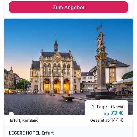
Zum Angebot
1 x reichhaltiges Frühstück vom Buffet
1 x Abendessen im Rahmen der Halbpension
inkl. offene Getränke (Bier, Wein, Softdrinks)
während Ihrer Essenzeit von max. 1,5 Stunden
(nur im Restaurant)
1 x Schulter Nacken-Massage (15 Minuten)
1 x Begrüßungsgetränk
tägliche Nutzung der Sauna (15:00 - 21:00 Uhr)
Besuch des hauseigenen Kinos
2 Tage
| 1 Nacht
72 €
ab
Verfügbar bis Dezember
144 €
Gesamt ab
Erfurt, Kernland
LEGERE HOTEL Erfurt