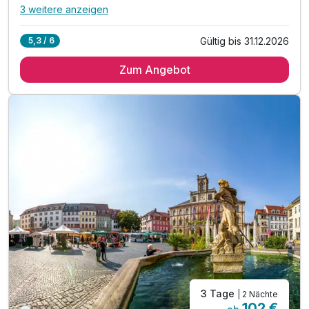
3 weitere anzeigen
Alle Inklusivleistungen
7 enthalten
Gültig bis 31.12.2026
5,3 / 6
4 Übernachtungen
Zum Angebot
4 x reichhaltiges Frühstück vom Buffet
1 x Eintritt in die Wartburg
1 x Stadtplan für alle Highlights der Stadt
inkl. Billard spielen in der penta Lounge
inkl. Late check-out 15 Uhr (nach Verfügbarkeit)
inkl. Wlan Nutzung
3 Tage
| 2 Nächte
102 €