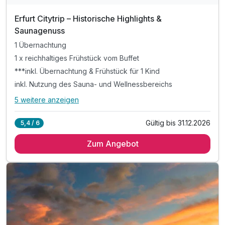
Erfurt Citytrip – Historische Highlights &
Saunagenuss
1 Übernachtung
1 x reichhaltiges Frühstück vom Buffet
***inkl. Übernachtung & Frühstück für 1 Kind
inkl. Nutzung des Sauna- und Wellnessbereichs
5 weitere anzeigen
Alle Inklusivleistungen
9 enthalten
Gültig bis 31.12.2026
5,4 / 6
1 Übernachtung
Zum Angebot
1 x reichhaltiges Frühstück vom Buffet
***inkl. Übernachtung & Frühstück für 1 Kind
inkl. Nutzung des Sauna- und Wellnessbereichs
inkl. Nutzung des Fitnessbereichs
inkl. Voucher im Hotelshop
inkl. late check out bis 14 Uhr,*
inkl. W-Lan