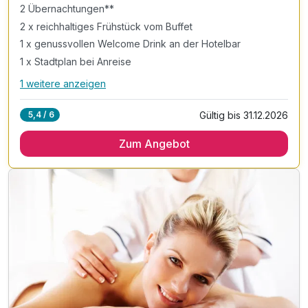
2 Übernachtungen**
2 x reichhaltiges Frühstück vom Buffet
1 x genussvollen Welcome Drink an der Hotelbar
1 x Stadtplan bei Anreise
1 weitere anzeigen
Alle Inklusivleistungen
5 enthalten
Gültig bis 31.12.2026
5,4 / 6
2 Übernachtungen**
Zum Angebot
2 x reichhaltiges Frühstück vom Buffet
1 x genussvollen Welcome Drink an der Hotelbar
1 x Stadtplan bei Anreise
inkl. Nutzung des Sauna- und Wellnessbereichs