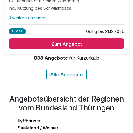
1 x Lunchpaket für einen Wandertag
inkl. Nutzung des Schwimmbads
3 weitere anzeigen
Alle Inklusivleistungen
7 enthalten
Gültig bis 21.12.2026
5,2 / 6
3 Übernachtungen
Zum Angebot
3 x reichhaltiges Frühstück vom Buffet
1 x Lunchpaket für einen Wandertag
838 Angebote
für Kurzurlaub
inkl. Nutzung des Schwimmbads
inkl. Saunanutzung
inkl. Parkplatz am Hotel (nach Verfügbarkeit)
inkl. WLAN
Angebotsübersicht der Regionen
vom Bundesland Thüringen
Kyffhäuser
Saaleland / Weimar