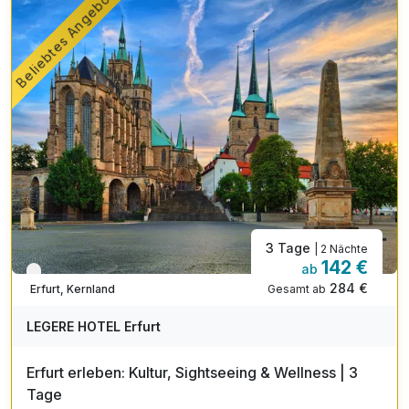
Beliebtes Angebot
Schaffensjahre wie Schiller, Herder, Bach, Liszt oder
Gropius. Auch wenn die charmante Stadt an den alten
Status heute nicht mehr in dem Maße anknüpfen kann, ist
sie für einen Kurzurlaub in Thüringen ein beliebtes Ziel.
Nach wie vor ist Weimar ein Zentrum von Kunst und Kultur,
nicht zuletzt wegen des Deutschen Nationaltheaters und
der zahlreichen Museen und Ausstellungen. An der
Klassikerstraße liegt natürlich auch Eisenach. Ihr
Wahrzeichen thront weit oberhalb der Stadt: die Wartburg –
eng verbunden mit der Heiligen Elisabeth von Thüringen
und Martin Luther.
3 Tage
| 2 Nächte
142 €
ab
Verfügbar bis Dezember
284 €
Gesamt ab
Erfurt, Kernland
LEGERE HOTEL Erfurt
Erfurt erleben: Kultur, Sightseeing & Wellness | 3
Tage