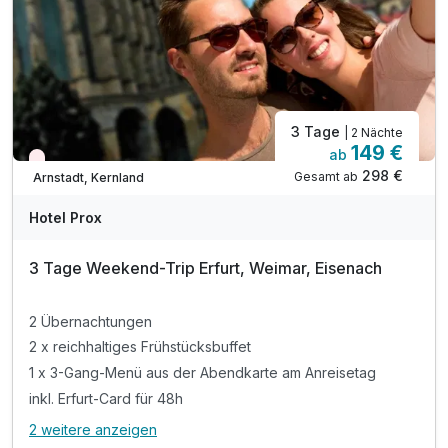
inkl. Willkommensdrink
inkl. WLAN
3 Tage
| 2 Nächte
149 €
ab
Aktuell ausgebucht
298 €
Gesamt ab
Arnstadt, Kernland
Hotel Prox
3 Tage Weekend-Trip Erfurt, Weimar, Eisenach
2 Übernachtungen
2 x reichhaltiges Frühstücksbuffet
1 x 3-Gang-Menü aus der Abendkarte am Anreisetag
inkl. Erfurt-Card für 48h
2 weitere anzeigen
Alle Inklusivleistungen
6 enthalten