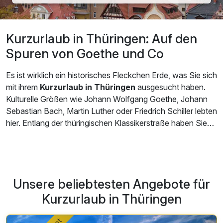
Kurzurlaub in Thüringen: Auf den
Spuren von Goethe und Co
Es ist wirklich ein historisches Fleckchen Erde, was Sie sich
mit ihrem
Kurzurlaub in Thüringen
ausgesucht haben.
Kulturelle Größen wie Johann Wolfgang Goethe, Johann
Sebastian Bach, Martin Luther oder Friedrich Schiller lebten
hier. Entlang der thüringischen Klassikerstraße haben Sie
die Möglichkeit, auf Ihrer Reise dem Wirken der berühmten
Personen quer durch Thüringen nachzuspüren. Die Straße
passiert wunderschöne Ortschaften wie Eisenach, Erfurt,
oder Ilmenau und führt durch den Thüringer Wald und das
Unsere beliebtesten Angebote für
Thüringer Becken. Ein Kurzurlaub in Thüringen ist allein aus
kultureller Sicht nur zu empfehlen.
Kurzurlaub in Thüringen
Zum Beispiel Weimar: Goethe verbrachte hier ebenso