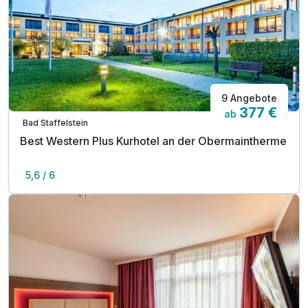
9 Angebote
377 €
ab
Bad Staffelstein
A
Best Western Plus Kurhotel an der Obermaintherme
WAR
D
5,6 / 6
202
6