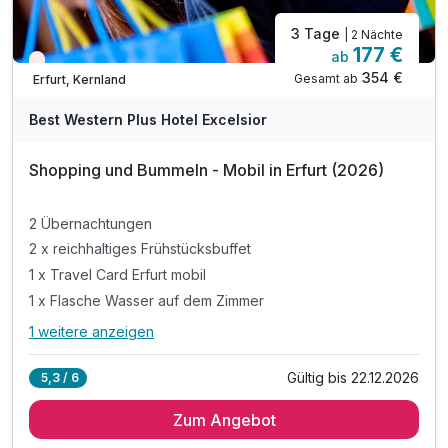
3 Tage
| 2 Nächte
177 €
ab
Nur noch Restplätze
354 €
Gesamt ab
Erfurt, Kernland
Best Western Plus Hotel Excelsior
Shopping und Bummeln - Mobil in Erfurt (2026)
2 Übernachtungen
2 x reichhaltiges Frühstücksbuffet
1 x Travel Card Erfurt mobil
1 x Flasche Wasser auf dem Zimmer
1 weitere anzeigen
Alle Inklusivleistungen
5 enthalten
Gültig bis 22.12.2026
5,3 / 6
2 Übernachtungen
Zum Angebot
2 x reichhaltiges Frühstücksbuffet
1 x Travel Card Erfurt mobil