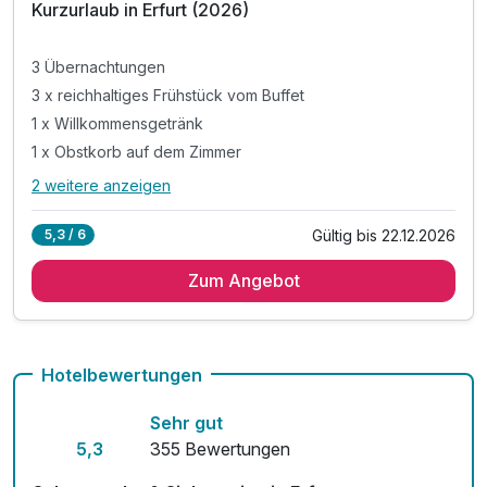
Kurzurlaub in Erfurt (2026)
3 Übernachtungen
3 x reichhaltiges Frühstück vom Buffet
1 x Willkommensgetränk
1 x Obstkorb auf dem Zimmer
2 weitere anzeigen
Alle Inklusivleistungen
6 enthalten
Gültig bis 22.12.2026
5,3 / 6
3 Übernachtungen
Zum Angebot
3 x reichhaltiges Frühstück vom Buffet
1 x Willkommensgetränk
1 x Obstkorb auf dem Zimmer
inkl. 1 Flasche Wasser auf dem Zimmer
Hotelbewertungen
inkl. Nutzung der hauseigenen Sauna
Sehr gut
5,3
355 Bewertungen