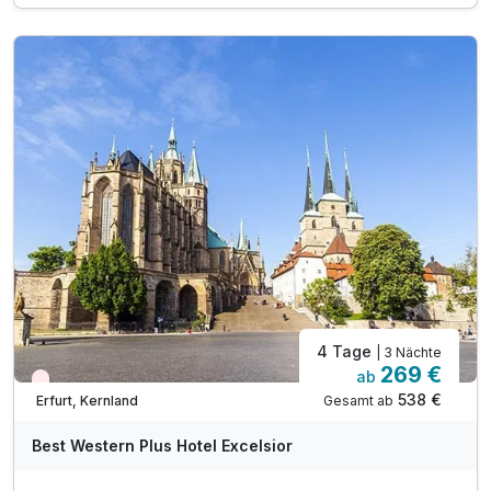
1 x Flasche Wasser auf dem Zimmer
inkl. W-LAN Nutzung im Hotel
4 Tage
| 3 Nächte
269 €
ab
Nur noch Restplätze
538 €
Gesamt ab
Erfurt, Kernland
Best Western Plus Hotel Excelsior