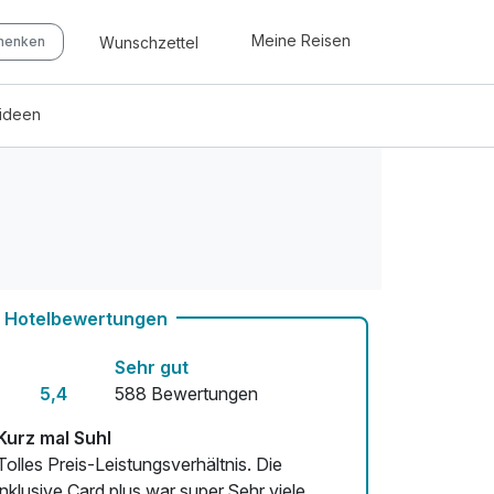
Meine Reisen
Wunschzettel
chenken
eideen
Hotelbewertungen
Sehr gut
5,4
588 Bewertungen
Kurz mal Suhl
Tolles Preis-Leistungsverhältnis. Die
inklusive Card plus war super.Sehr viele