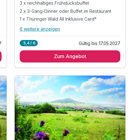
3 x reichhaltiges Frühstücksbuffet
2 x 3-Gang-Dinner oder Buffet im Restaurant
1 x Thüringer Wald All Inklusive Card*
6 weitere anzeigen
Alle Inklusivleistungen
10 enthalten
7
Gültig bis 17.05.2027
5,4 / 6
3 Übernachtungen
Zum Angebot
3 x reichhaltiges Frühstücksbuffet
2 x 3-Gang-Dinner oder Buffet im Restaurant
1 x Thüringer Wald All Inklusive Card*
* Eintritt in das H2Oberhof Wellness &
Erlebnisbad
* Eintritt in das SAALEMAXX Erlebnisbad
* Fahrt mit der Sommerrodelbahn Ruhla
* Fahrt mit der Thüringer Bergbahn
* und vieles mehr!
inkl. WLAN