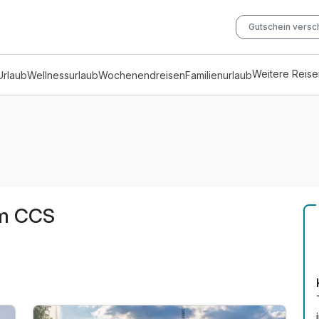
Gutschein vers
Weitere Reis
Urlaub
Wellnessurlaub
Wochenendreisen
Familienurlaub
am CCS