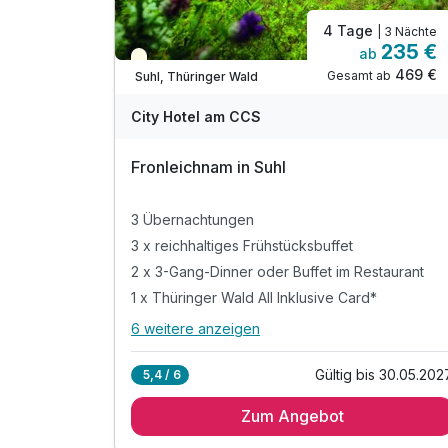
4 Tage
| 3 Nächte
235 €
ab
Saisonal verfügbar
469 €
Gesamt ab
Suhl, Thüringer Wald
City Hotel am CCS
Fronleichnam in Suhl
3 Übernachtungen
3 x reichhaltiges Frühstücksbuffet
2 x 3-Gang-Dinner oder Buffet im Restaurant
1 x Thüringer Wald All Inklusive Card*
6 weitere anzeigen
Alle Inklusivleistungen
10 enthalten
Gültig bis 30.05.202
5,4 / 6
3 Übernachtungen
Zum Angebot
3 x reichhaltiges Frühstücksbuffet
2 x 3-Gang-Dinner oder Buffet im Restaurant