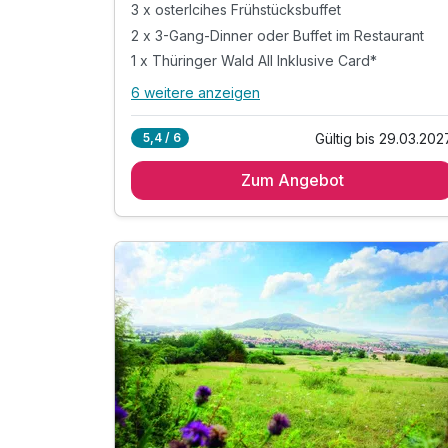
3 x osterlcihes Frühstücksbuffet
2 x 3-Gang-Dinner oder Buffet im Restaurant
1 x Thüringer Wald All Inklusive Card*
6 weitere anzeigen
Alle Inklusivleistungen
10 enthalten
Gültig bis 29.03.202
5,4 / 6
3 Übernachtungen
Zum Angebot
3 x osterlcihes Frühstücksbuffet
2 x 3-Gang-Dinner oder Buffet im Restaurant
1 x Thüringer Wald All Inklusive Card*
* Eintritt in das H2Oberhof Wellness &
Erlebnisbad
* Eintritt in das SAALEMAXX Erlebnisbad
* Fahrt mit der Sommerrodelbahn Ruhla
* Fahrt mit der Thüringer Bergbahn
* und vieles mehr!
inkl. WLAN