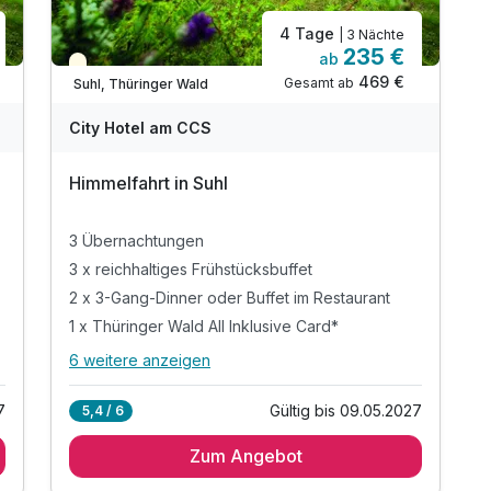
4 Tage
| 3 Nächte
235 €
ab
Saisonal verfügbar
469 €
Gesamt ab
Suhl, Thüringer Wald
City Hotel am CCS
Himmelfahrt in Suhl
3 Übernachtungen
3 x reichhaltiges Frühstücksbuffet
2 x 3-Gang-Dinner oder Buffet im Restaurant
1 x Thüringer Wald All Inklusive Card*
6 weitere anzeigen
Alle Inklusivleistungen
10 enthalten
7
Gültig bis 09.05.2027
5,4 / 6
3 Übernachtungen
Zum Angebot
3 x reichhaltiges Frühstücksbuffet
2 x 3-Gang-Dinner oder Buffet im Restaurant