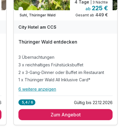
4 Tage
| 3 Nächte
225 €
ab
Verfügbar bis Dezember
449 €
Gesamt ab
Suhl, Thüringer Wald
City Hotel am CCS
Thüringer Wald entdecken
3 Übernachtungen
3 x reichhaltiges Frühstücksbuffet
2 x 3-Gang-Dinner oder Buffet im Restaurant
1 x Thüringer Wald All Inklusive Card*
6 weitere anzeigen
Alle Inklusivleistungen
10 enthalten
6
Gültig bis 22.12.2026
5,4 / 6
3 Übernachtungen
Zum Angebot
3 x reichhaltiges Frühstücksbuffet
2 x 3-Gang-Dinner oder Buffet im Restaurant
1 x Thüringer Wald All Inklusive Card*