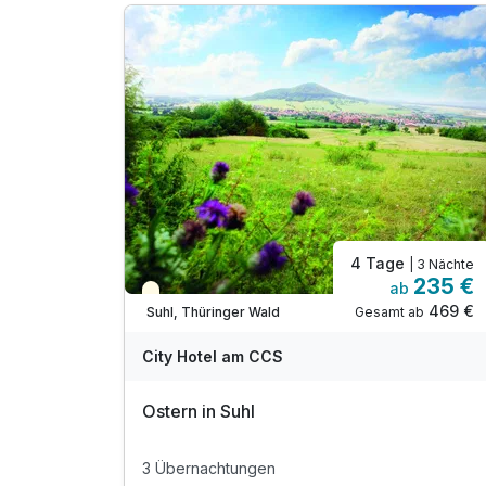
1 x Flasche Sekt "Hausmarke" bei Anreise
1 x Thüringer Wald All Inklusive Card*
* Eintritt in das H2Oberhof Wellness &
Erlebnisbad
* Eintritt in das SAALEMAXX Erlebnisbad
* Fahrt mit der Sommerrodelbahn Ruhla
* Fahrt mit der Thüringer Bergbahn und vieles
mehr
inkl. Bademantel für den Aufenthaltszeitraum
4 Tage
| 3 Nächte
inkl. WLAN
235 €
ab
Saisonal verfügbar
469 €
Gesamt ab
Suhl, Thüringer Wald
City Hotel am CCS
Ostern in Suhl
3 Übernachtungen