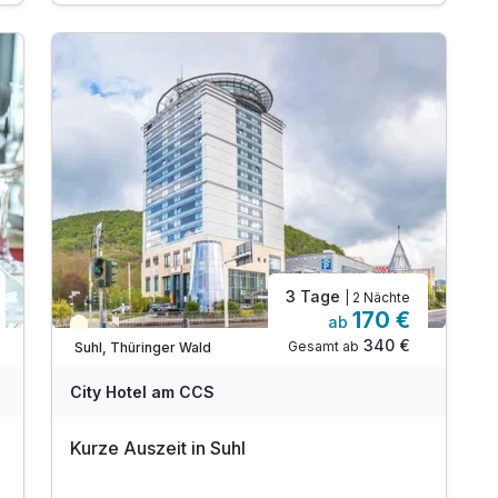
1 x Thüringer Wald All Inklusive Card*
* Eintritt in das H2Oberhof Wellness &
Erlebnisbad
* Eintritt in das SAALEMAXX Erlebnisbad
* Fahrt mit der Sommerrodelbahn Ruhla
* Fahrt mit der Thüringer Bergbahn
* und vieles mehr!
inkl. WLAN
3 Tage
| 2 Nächte
170 €
ab
Teilweise ausgelastet
340 €
Gesamt ab
Suhl, Thüringer Wald
City Hotel am CCS
Kurze Auszeit in Suhl