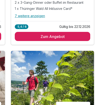
2 x 3-Gang-Dinner oder Buffet im Restaurant
1 x Thüringer Wald All Inklusive Card*
7 weitere anzeigen
Alle Inklusivleistungen
11 enthalten
6
Gültig bis 22.12.2026
5,4 / 6
2 Übernachtungen
Zum Angebot
2 x reichhaltiges Frühstücksbuffet
2 x 3-Gang-Dinner oder Buffet im Restaurant
1 x Thüringer Wald All Inklusive Card*
* Eintritt in das H2Oberhof Wellness &
Erlebnisbad
* Eintritt in das SAALEMAXX Erlebnisbad
* Fahrt mit der Sommerrodelbahn Ruhla
* Fahrt mit der Thüringer Bergbahn
* und vieles mehr!
inkl. Stadtplan
inkl. WLAN