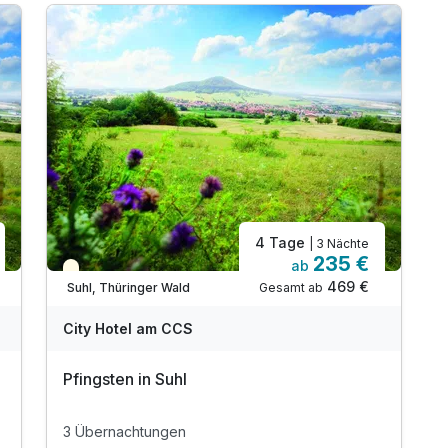
* Eintritt in das H2Oberhof Wellness &
Erlebnisbad
* Eintritt in das SAALEMAXX Erlebnisbad
* Fahrt mit der Sommerrodelbahn Ruhla
* Fahrt mit der Thüringer Bergbahn
* und vieles mehr!
inkl. WLAN
4 Tage
| 3 Nächte
235 €
ab
Saisonal verfügbar
469 €
Gesamt ab
Suhl, Thüringer Wald
City Hotel am CCS
Pfingsten in Suhl
3 Übernachtungen