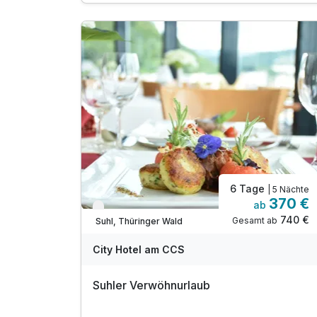
1 x Thüringer Wald All Inklusive Card*
* Eintritt in das H2Oberhof Wellness &
Erlebnisbad
* Eintritt in das SAALEMAXX Erlebnisbad
* Fahrt mit der Sommerrodelbahn Ruhla
* Fahrt mit der Thüringer Bergbahn
* und vieles mehr!
inkl. WLAN
6 Tage
| 5 Nächte
370 €
ab
Verfügbar bis Dezember
740 €
Gesamt ab
Suhl, Thüringer Wald
City Hotel am CCS
Suhler Verwöhnurlaub