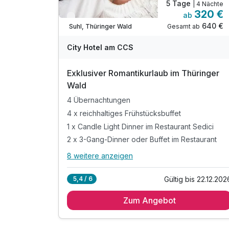
5 Tage
| 4 Nächte
320 €
ab
Verfügbar bis Dezember
640 €
Gesamt ab
Suhl, Thüringer Wald
City Hotel am CCS
Exklusiver Romantikurlaub im Thüringer
Wald
4 Übernachtungen
4 x reichhaltiges Frühstücksbuffet
1 x Candle Light Dinner im Restaurant Sedici
2 x 3-Gang-Dinner oder Buffet im Restaurant
8 weitere anzeigen
Alle Inklusivleistungen
12 enthalten
Gültig bis 22.12.202
5,4 / 6
4 Übernachtungen
Zum Angebot
4 x reichhaltiges Frühstücksbuffet
1 x Candle Light Dinner im Restaurant Sedici
2 x 3-Gang-Dinner oder Buffet im Restaurant