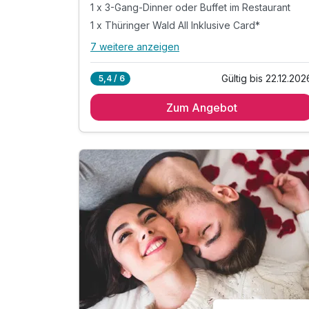
1 x 3-Gang-Dinner oder Buffet im Restaurant
1 x Thüringer Wald All Inklusive Card*
7 weitere anzeigen
Alle Inklusivleistungen
11 enthalten
Gültig bis 22.12.202
5,4 / 6
2 Übernachtungen
Zum Angebot
2 x reichhaltiges Frühstücksbuffet
1 x 3-Gang-Dinner oder Buffet im Restaurant
1 x Thüringer Wald All Inklusive Card*
* Eintritt in das H2Oberhof Wellness &
Erlebnisbad
* Eintritt in das SAALEMAXX Erlebnisbad
* Fahrt mit der Sommerrodelbahn Ruhla
* Fahrt mit der Thüringer Bergbahn
* und vieles mehr!
inkl. Willkommensdrink
inkl. WLAN