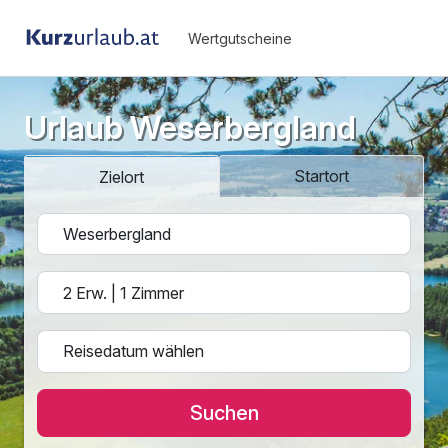
Wertgutscheine
Urlaub Weserbergland
Startort
Zielort
Suchen