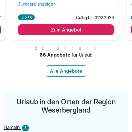
3 weitere anzeigen
Alle Inklusivleistungen
7 enthalten
7
Gültig bis 31.12.2026
5,5 / 6
2 Übernachtungen
Zum Angebot
2 x reichhaltiges Frühstück vom Buffet
1x Abendessen
inkl. Nutzung der Sauna-Anlage
inkl. Bademantel und -slipper
66 Angebote
für Urlaub
inkl. WLAN-Nutzung im gesamten Resort
inkl. Parkplatz
Urlaub in den Orten der Region
Weserbergland
Hameln
5