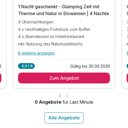
1 Nacht geschenkt - Glamping Zelt mit
Therme und Natur in Slowenien | 4 Nächte
4 Übernachtungen
4 x reichhaltiges Frühstück vom Buffet
4 x Abendessen im Hotelrestaurant
inkl. Nutzung des Naturbadeteichs
8 weitere anzeigen
Alle Inklusivleistungen
12 enthalten
6
Gültig bis 30.09.2026
4,0 / 6
4 Übernachtungen
Zum Angebot
4 x reichhaltiges Frühstück vom Buffet
4 x Abendessen im Hotelrestaurant
inkl. Nutzung des Naturbadeteichs
inkl. Nutzung der Thermenlandschaft der
0 Angebote
für Last Minute
Bioterme*
inkl. Nutzung der Saunalandschaft der
Bioterme**
inkl. Nutzung des Fitnessraumes der Bioterme