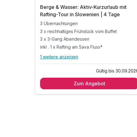
n
Berge & Wasser: Aktiv-Kurzurlaub mit
Nächte
Rafting-Tour in Slowenien | 4 Tage
3 Übernachtungen
t
3 x reichhaltiges Frühstück vom Buffet
3 x 3-Gang Abendessen
inkl . 1 x Rafting am Sava Fluss*
1 weitere anzeigen
Alle Inklusivleistungen
n
5 enthalten
s 30.08.2026
Gültig bis 30.09.202
3 Übernachtungen
Zum Angebot
t
3 x reichhaltiges Frühstück vom Buffet
3 x 3-Gang Abendessen
inkl . 1 x Rafting am Sava Fluss*
inkl. Parkplatz beim Hotel
 der
r