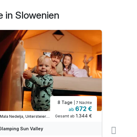
e in Slowenien
8 Tage
| 7 Nächte
672 €
ab
Nur noch 
1.344 €
Gesamt ab
Mala Nedelja, Untersteiermark (Pomurska)
Glamping Sun Valley
Glamping 