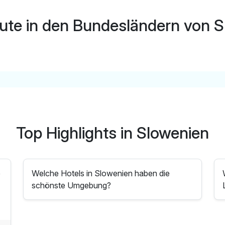
inkl. Bademantel für Ihren Aufenthalt
ute in den Bundesländern von 
inkl. Verleih von Nordic-Walking-Stöcken
inkl. Animationsprogramm
inkl. Parken
Tipp: Barfußpfad-Erlebnis
Top Highlights in Slowenien
e
Welche Hotels in Slowenien haben die
schönste Umgebung?