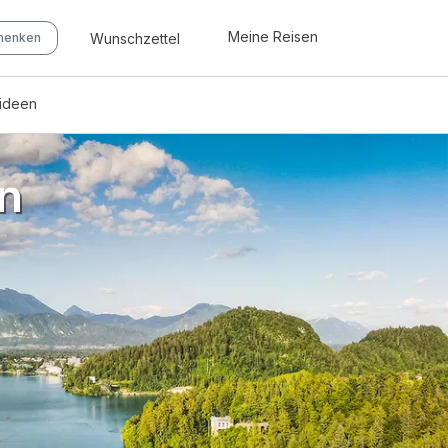
Meine Reisen
Wunschzettel
chenken
eideen
n