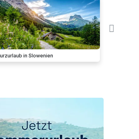
urzurlaub in Slowenien
Romantik U