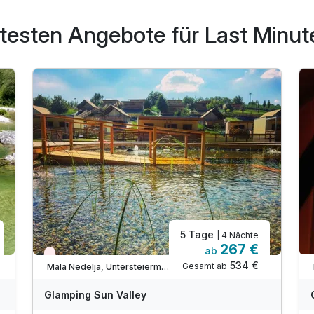
testen Angebote für Last Minut
5 Tage
| 4 Nächte
267 €
ab
Wieder frei ab September
534 €
Gesamt ab
Mala Nedelja, Untersteiermark (Pomurska)
Glamping Sun Valley