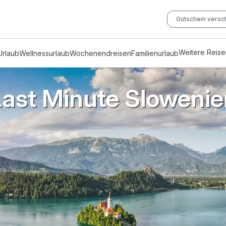
Gutschein vers
Weitere Reis
Urlaub
Wellnessurlaub
Wochenendreisen
Familienurlaub
Last Minute Slowenie