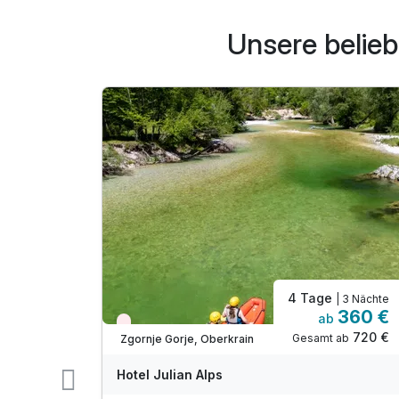
Unsere belieb
4 Tage
| 5 Nächte
| 3 Nächte
480 €
360 €
ab
Nur noch Restplätze
960 €
720 €
ab
Gesamt ab
Zgornje Gorje, Oberkrain
Hotel Julian Alps