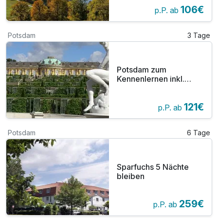
106€
p.P. ab
Potsdam
3 Tage
Potsdam zum
Kennenlernen inkl.
Stadtrundfahrt
121€
p.P. ab
Potsdam
6 Tage
Sparfuchs 5 Nächte
bleiben
259€
p.P. ab