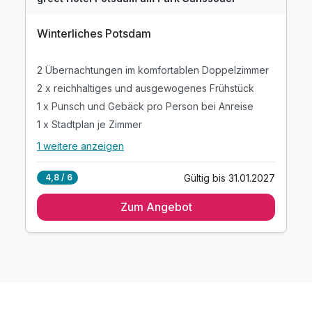
Winterliches Potsdam
2 Übernachtungen im komfortablen Doppelzimmer
2 x reichhaltiges und ausgewogenes Frühstück
1 x Punsch und Gebäck pro Person bei Anreise
1 x Stadtplan je Zimmer
1 weitere anzeigen
Alle Inklusivleistungen
5 enthalten
Gültig bis 31.01.2027
4,8 / 6
2 Übernachtungen im komfortablen Doppelzimmer
Zum Angebot
2 x reichhaltiges und ausgewogenes Frühstück
1 x Punsch und Gebäck pro Person bei Anreise
1 x Stadtplan je Zimmer
inkl. Nutzung W-Lan im gesamten Hotel