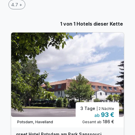
4.7 +
1 von 1 Hotels dieser Kette
3 Tage
| 2 Nächte
93 €
ab
186 €
Gesamt ab
Potsdam, Havelland
greet Hotel Potsdam am Park Sanssouci