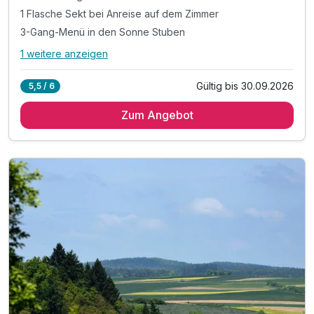
1 Flasche Sekt bei Anreise auf dem Zimmer
3-Gang-Menü in den Sonne Stuben
1 weitere anzeigen
Alle Inklusivleistungen
5 enthalten
Gültig bis 30.09.2026
5,5 / 6
1 Übernachtung
Zum Angebot
1 x reichhaltiges Frühstück vom Buffet
1 Flasche Sekt bei Anreise auf dem Zimmer
3-Gang-Menü in den Sonne Stuben
Zutritt zum Sonne Spa inkl. Spa-Tasche