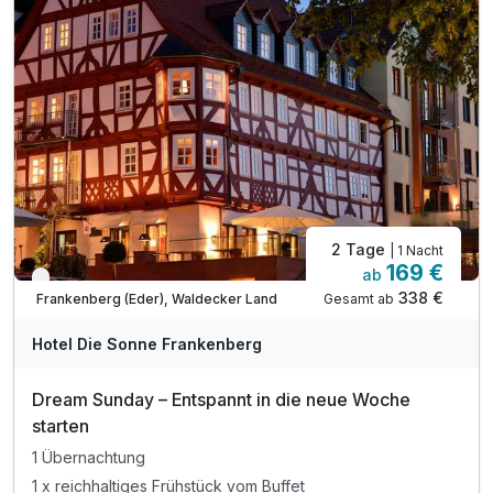
2 Tage
| 1 Nacht
169 €
ab
Nur noch bis August
338 €
Gesamt ab
Frankenberg (Eder), Waldecker Land
Hotel Die Sonne Frankenberg
Dream Sunday – Entspannt in die neue Woche
starten
1 Übernachtung
1 x reichhaltiges Frühstück vom Buffet