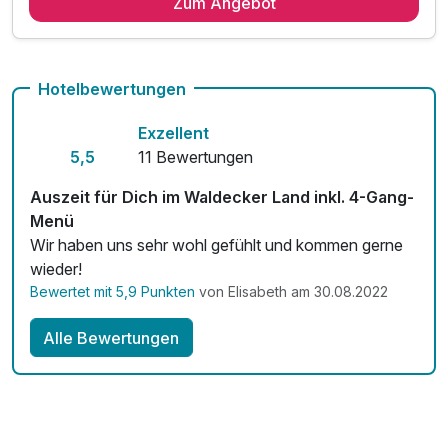
Zum Angebot
reichhaltiges Frühstück vom Buffet
Nordhessische Vesper-Platte am Anreisetag
3-Gang-Genussmenü im Restaurant Sonne Stuben
gepackter Wanderrucksack am 2. Tag inkl. Getränk
Hotelbewertungen
Genießer-Stunden im Sonne Spa
Exzellent
Nutzung der MeineCard+
5,5
11 Bewertungen
Auszeit für Dich im Waldecker Land inkl. 4-Gang-
Menü
Wir haben uns sehr wohl gefühlt und kommen gerne
wieder!
Bewertet mit 5,9 Punkten
von Elisabeth am 30.08.2022
Alle Bewertungen